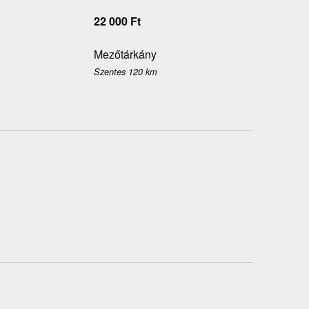
22 000
Ft
Mezőtárkány
Szentes 120 km