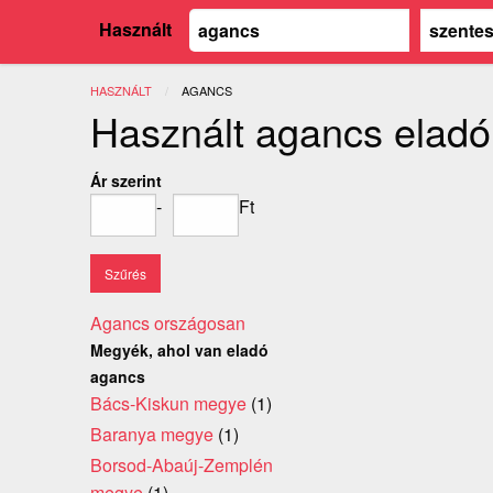
Használt
HASZNÁLT
JELENLEGI:
AGANCS
Használt agancs eladó
Ár szerint
-
Ft
Agancs országosan
Megyék, ahol van eladó
agancs
Bács-Kiskun megye
(1)
Baranya megye
(1)
Borsod-Abaúj-Zemplén
megye
(1)