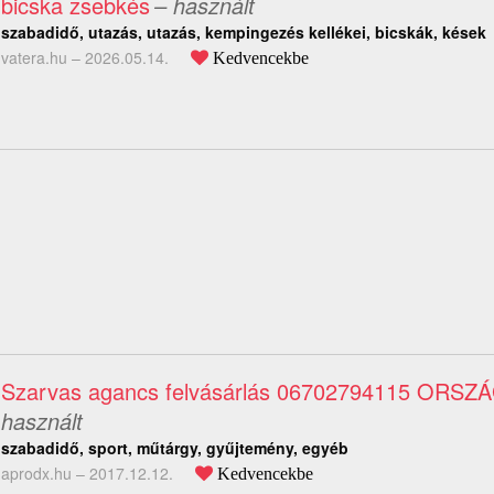
bicska zsebkés
– használt
szabadidő, utazás, utazás, kempingezés kellékei, bicskák, kések
vatera.hu –
2026.05.14.
Kedvencekbe
Szarvas agancs felvásárlás 06702794115 ORS
használt
szabadidő, sport, műtárgy, gyűjtemény, egyéb
aprodx.hu –
2017.12.12.
Kedvencekbe