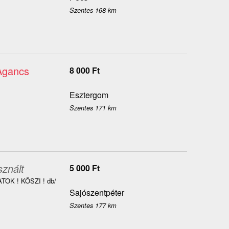
Szentes 168 km
Agancs
8 000
Ft
Esztergom
Szentes 171 km
sznált
5 000
Ft
OK ! KÖSZI ! db/
Sajószentpéter
Szentes 177 km