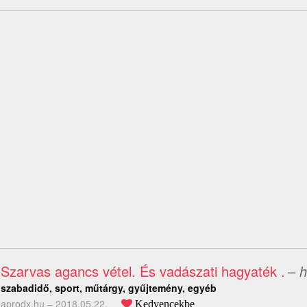
Szarvas agancs vétel. És vadászati hagyaték .
– h
szabadidő, sport, műtárgy, gyűjtemény, egyéb
aprodx.hu –
2018.05.22.
Kedvencekbe