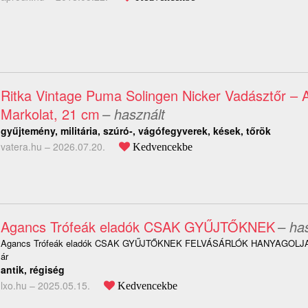
Ritka Vintage Puma Solingen Nicker Vadásztőr – 
Markolat, 21 cm
– használt
gyűjtemény, militária, szúró-, vágófegyverek, kések, tőrök
vatera.hu –
2026.07.20.
Kedvencekbe
Agancs Trófeák eladók CSAK GYŰJTŐKNEK
– ha
Agancs Trófeák eladók CSAK GYŰJTŐKNEK FELVÁSÁRLÓK HANYAGOLJAT
ár
antik, régiség
lxo.hu –
2025.05.15.
Kedvencekbe