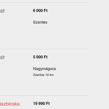
ált
6 000
Ft
Szentes
ált
5 000
Ft
Nagymágocs
Szentes 19 km
ászbicska
19 990
Ft