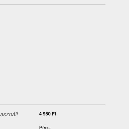
asznált
4 950
Ft
Pécs