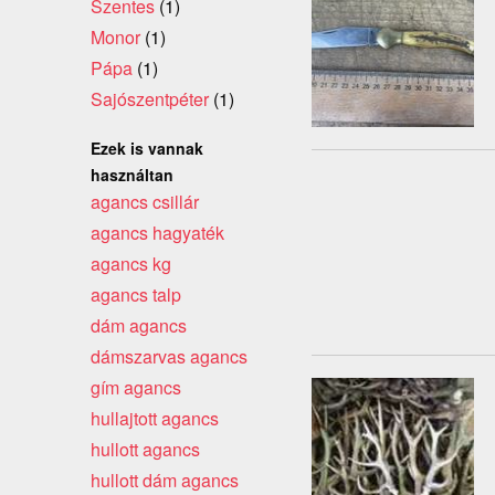
Szentes
(1)
Monor
(1)
Pápa
(1)
Sajószentpéter
(1)
Ezek is vannak
használtan
agancs csillár
agancs hagyaték
agancs kg
agancs talp
dám agancs
dámszarvas agancs
gím agancs
hullajtott agancs
hullott agancs
hullott dám agancs