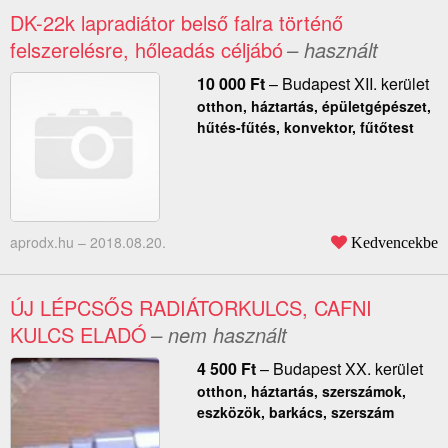
DK-22k lapradiátor belső falra történő
felszerelésre, hőleadás céljábó
– használt
10 000
Ft
–
Budapest XII. kerület
otthon, háztartás, épületgépészet,
hűtés-fűtés, konvektor, fűtőtest
aprodx.hu –
2018.08.20.
Kedvencekbe
ÚJ LÉPCSŐS RADIÁTORKULCS, CAFNI
KULCS ELADÓ
– nem használt
4 500
Ft
–
Budapest XX. kerület
otthon, háztartás, szerszámok,
eszközök, barkács, szerszám