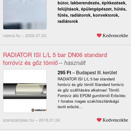
bútor, lakberendezés, építkezések,
felújítások, épületgépészet, hűtés,
fűtés, radiátorok, konvektorok,
radiátorok
vatera.hu –
2026.07.20.
Kedvencekbe
RADIATOR ISI L/L 5 bar DN06 standard
forróvíz és gőz tömlő
– használt
295
Ft
–
Budapest III. kerület
RADIATOR ISI L/L 5 bar standard
forróvíz és gőz tömlő Standard forróvíz
és gőz szállítására alkalmas! Tömlő:
Forróvíz álló EPDM gumitömlő Erősítés:
1 fonatos magas szakítószilárdságú
textil erősíté...
szerszampiac.hu –
2018.01.24.
Kedvencekbe