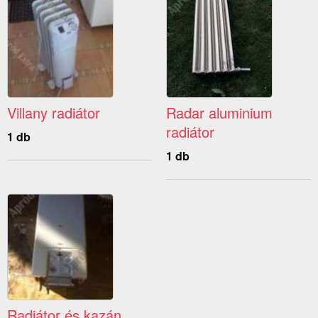
Villany radiátor
Radar aluminium
radiátor
1 db
1 db
Radiátor és kazán