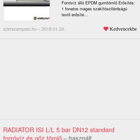
Forróvíz álló EPDM gumitömlő Erősítés:
1 fonatos magas szakítószilárdságú
textil erősíté...
szerszampiac.hu –
2018.01.24.
Kedvencekbe
RADIATOR ISI L/L 5 bar DN12 standard
forróvíz és gőz tömlő
– használt