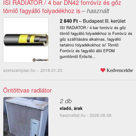
ISI RADIATOR / 4 bar DN42 forróvíz és gőz
tömlő fagyálló folyadékhoz is
– használt
2 840
Ft
–
Budapest III. kerület
ISI RADIATOR / 4 bar forróvíz és gőz
tömlő fagyálló folyadékhoz is Forróvíz és
gőz szállítására alkalmas, fagyálló
tartalmú folyadékokhoz is! Tömlő:
Forróvíz és fagyálló álló EPDM
gumitömlő Erősíté...
szerszampiac.hu –
2018.01.23.
Kedvencekbe
Öntöttvas radiátor
2 db
eladó, árak
hasznaltat.hu - 2026.08.08.