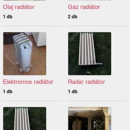
Olaj radiátor
Gáz radiátor
1 db
2 db
Elektromos radiátor
Radar radiátor
1 db
1 db