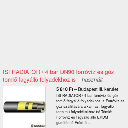
ISI RADIATOR / 4 bar DN90 forróvíz és gőz
tömlő fagyálló folyadékhoz is
– használt
5 810
Ft
–
Budapest III. kerület
ISI RADIATOR / 4 bar forróvíz és gőz
tömlő fagyálló folyadékhoz is Forróvíz és
gőz szállítására alkalmas, fagyálló
tartalmú folyadékokhoz is! Tömlő:
Forróvíz és fagyálló álló EPDM
gumitömlő Erősíté...