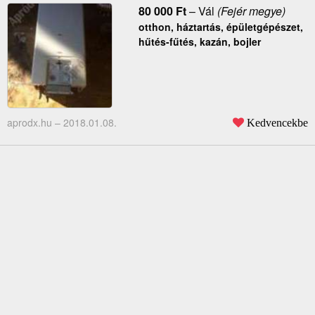
80 000
Ft
–
Vál
(Fejér megye)
otthon, háztartás, épületgépészet,
hűtés-fűtés, kazán, bojler
aprodx.hu –
2018.01.08.
Kedvencekbe