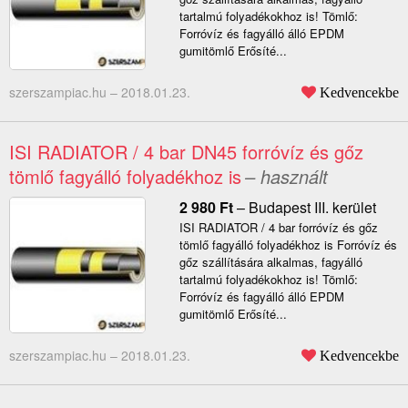
tartalmú folyadékokhoz is! Tömlő:
Forróvíz és fagyálló álló EPDM
gumitömlő Erősíté...
szerszampiac.hu –
2018.01.23.
Kedvencekbe
ISI RADIATOR / 4 bar DN45 forróvíz és gőz
tömlő fagyálló folyadékhoz is
– használt
2 980
Ft
–
Budapest III. kerület
ISI RADIATOR / 4 bar forróvíz és gőz
tömlő fagyálló folyadékhoz is Forróvíz és
gőz szállítására alkalmas, fagyálló
tartalmú folyadékokhoz is! Tömlő:
Forróvíz és fagyálló álló EPDM
gumitömlő Erősíté...
szerszampiac.hu –
2018.01.23.
Kedvencekbe