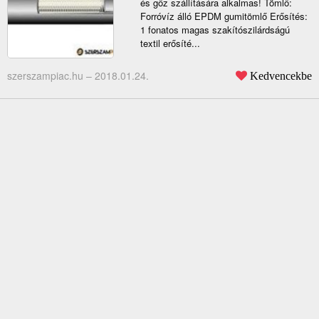
és gőz szállítására alkalmas! Tömlő:
Forróvíz álló EPDM gumitömlő Erősítés:
1 fonatos magas szakítószilárdságú
textil erősíté...
szerszampiac.hu –
2018.01.24.
Kedvencekbe