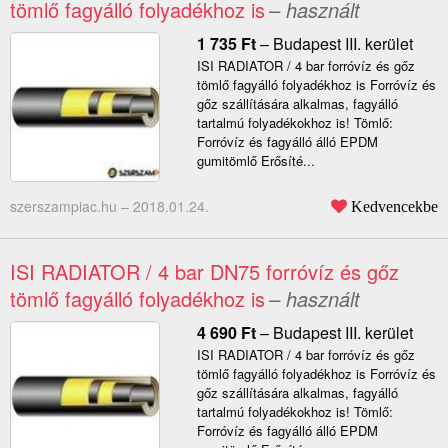
tömlő fagyálló folyadékhoz is
– használt
1 735
Ft
–
Budapest III. kerület
ISI RADIATOR / 4 bar forróvíz és gőz
tömlő fagyálló folyadékhoz is Forróvíz és
gőz szállítására alkalmas, fagyálló
tartalmú folyadékokhoz is! Tömlő:
Forróvíz és fagyálló álló EPDM
gumitömlő Erősíté...
szerszampiac.hu –
2018.01.24.
Kedvencekbe
ISI RADIATOR / 4 bar DN75 forróvíz és gőz
tömlő fagyálló folyadékhoz is
– használt
4 690
Ft
–
Budapest III. kerület
ISI RADIATOR / 4 bar forróvíz és gőz
tömlő fagyálló folyadékhoz is Forróvíz és
gőz szállítására alkalmas, fagyálló
tartalmú folyadékokhoz is! Tömlő:
Forróvíz és fagyálló álló EPDM