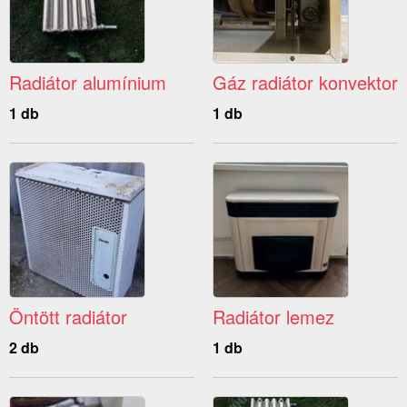
Radiátor alumínium
Gáz radiátor konvektor
1 db
1 db
Öntött radiátor
Radiátor lemez
2 db
1 db