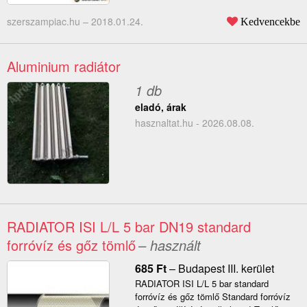
szerszampiac.hu –
2018.01.24.
Kedvencekbe
Aluminium radiátor
1 db
eladó, árak
hasznaltat.hu - 2026.08.08.
RADIATOR ISI L/L 5 bar DN19 standard
forróvíz és gőz tömlő
– használt
685
Ft
–
Budapest III. kerület
RADIATOR ISI L/L 5 bar standard
forróvíz és gőz tömlő Standard forróvíz