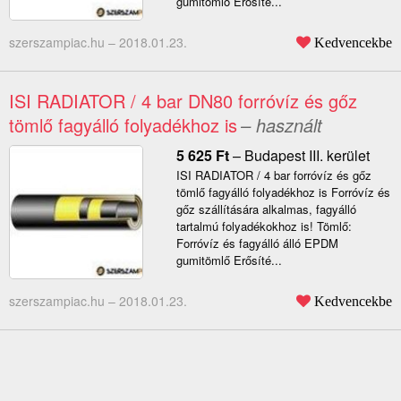
gumitömlő Erősíté...
szerszampiac.hu –
2018.01.23.
Kedvencekbe
ISI RADIATOR / 4 bar DN80 forróvíz és gőz
tömlő fagyálló folyadékhoz is
– használt
5 625
Ft
–
Budapest III. kerület
ISI RADIATOR / 4 bar forróvíz és gőz
tömlő fagyálló folyadékhoz is Forróvíz és
gőz szállítására alkalmas, fagyálló
tartalmú folyadékokhoz is! Tömlő:
Forróvíz és fagyálló álló EPDM
gumitömlő Erősíté...
szerszampiac.hu –
2018.01.23.
Kedvencekbe