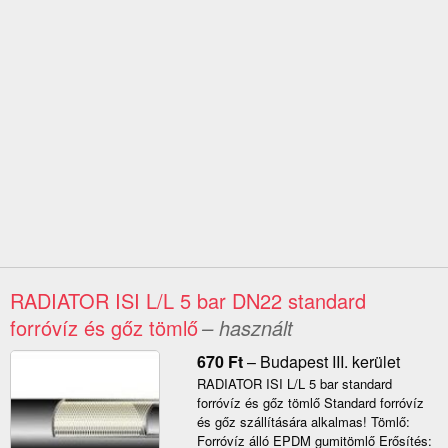
RADIATOR ISI L/L 5 bar DN22 standard
forróvíz és gőz tömlő
– használt
670
Ft
–
Budapest III. kerület
RADIATOR ISI L/L 5 bar standard
forróvíz és gőz tömlő Standard forróvíz
és gőz szállítására alkalmas! Tömlő:
Forróvíz álló EPDM gumitömlő Erősítés: