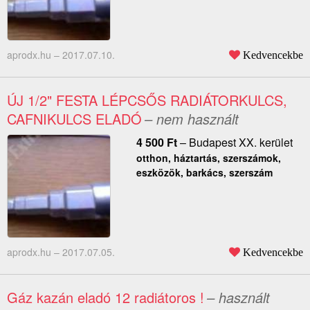
aprodx.hu –
2017.07.10.
Kedvencekbe
ÚJ 1/2" FESTA LÉPCSŐS RADIÁTORKULCS,
CAFNIKULCS ELADÓ
– nem használt
4 500
Ft
–
Budapest XX. kerület
otthon, háztartás, szerszámok,
eszközök, barkács, szerszám
aprodx.hu –
2017.07.05.
Kedvencekbe
Gáz kazán eladó 12 radiátoros !
– használt