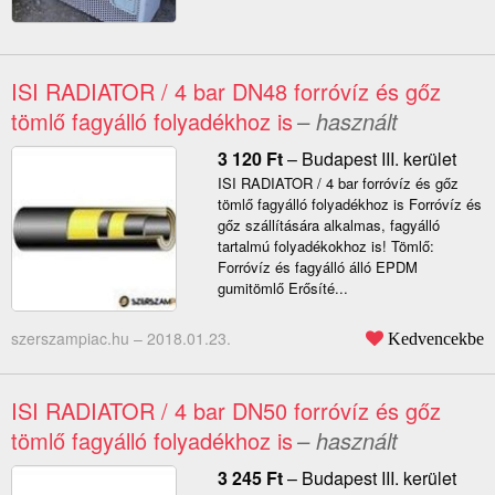
ISI RADIATOR / 4 bar DN48 forróvíz és gőz
tömlő fagyálló folyadékhoz is
– használt
3 120
Ft
–
Budapest III. kerület
ISI RADIATOR / 4 bar forróvíz és gőz
tömlő fagyálló folyadékhoz is Forróvíz és
gőz szállítására alkalmas, fagyálló
tartalmú folyadékokhoz is! Tömlő:
Forróvíz és fagyálló álló EPDM
gumitömlő Erősíté...
szerszampiac.hu –
2018.01.23.
Kedvencekbe
ISI RADIATOR / 4 bar DN50 forróvíz és gőz
tömlő fagyálló folyadékhoz is
– használt
3 245
Ft
–
Budapest III. kerület