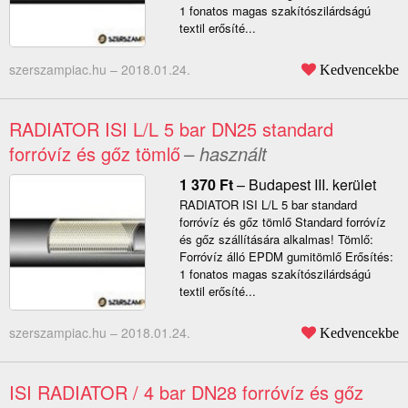
1 fonatos magas szakítószilárdságú
textil erősíté...
szerszampiac.hu –
2018.01.24.
Kedvencekbe
RADIATOR ISI L/L 5 bar DN25 standard
forróvíz és gőz tömlő
– használt
1 370
Ft
–
Budapest III. kerület
RADIATOR ISI L/L 5 bar standard
forróvíz és gőz tömlő Standard forróvíz
és gőz szállítására alkalmas! Tömlő:
Forróvíz álló EPDM gumitömlő Erősítés:
1 fonatos magas szakítószilárdságú
textil erősíté...
szerszampiac.hu –
2018.01.24.
Kedvencekbe
ISI RADIATOR / 4 bar DN28 forróvíz és gőz