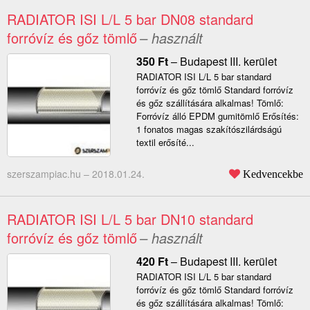
RADIATOR ISI L/L 5 bar DN08 standard
forróvíz és gőz tömlő
– használt
350
Ft
–
Budapest III. kerület
RADIATOR ISI L/L 5 bar standard
forróvíz és gőz tömlő Standard forróvíz
és gőz szállítására alkalmas! Tömlő:
Forróvíz álló EPDM gumitömlő Erősítés:
1 fonatos magas szakítószilárdságú
textil erősíté...
szerszampiac.hu –
2018.01.24.
Kedvencekbe
RADIATOR ISI L/L 5 bar DN10 standard
forróvíz és gőz tömlő
– használt
420
Ft
–
Budapest III. kerület
RADIATOR ISI L/L 5 bar standard
forróvíz és gőz tömlő Standard forróvíz
és gőz szállítására alkalmas! Tömlő: