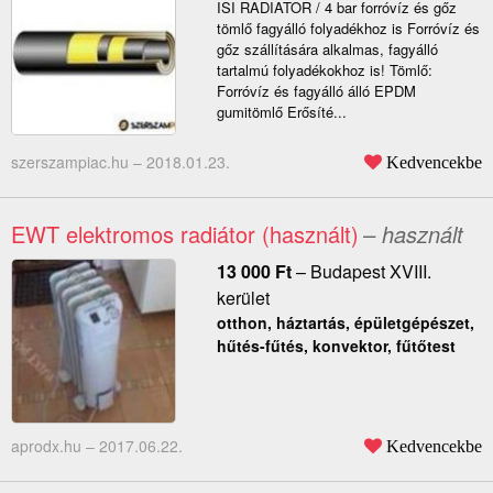
ISI RADIATOR / 4 bar forróvíz és gőz
tömlő fagyálló folyadékhoz is Forróvíz és
gőz szállítására alkalmas, fagyálló
tartalmú folyadékokhoz is! Tömlő:
Forróvíz és fagyálló álló EPDM
gumitömlő Erősíté...
szerszampiac.hu –
2018.01.23.
Kedvencekbe
EWT elektromos radiátor (használt)
– használt
13 000
Ft
–
Budapest XVIII.
kerület
otthon, háztartás, épületgépészet,
hűtés-fűtés, konvektor, fűtőtest
aprodx.hu –
2017.06.22.
Kedvencekbe