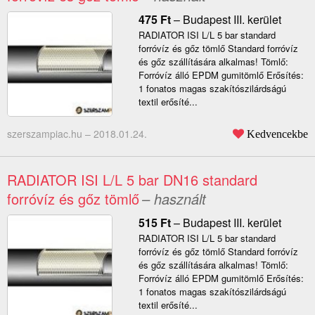
475
Ft
–
Budapest III. kerület
RADIATOR ISI L/L 5 bar standard
forróvíz és gőz tömlő Standard forróvíz
és gőz szállítására alkalmas! Tömlő:
Forróvíz álló EPDM gumitömlő Erősítés:
1 fonatos magas szakítószilárdságú
textil erősíté...
szerszampiac.hu –
2018.01.24.
Kedvencekbe
RADIATOR ISI L/L 5 bar DN16 standard
forróvíz és gőz tömlő
– használt
515
Ft
–
Budapest III. kerület
RADIATOR ISI L/L 5 bar standard
forróvíz és gőz tömlő Standard forróvíz
és gőz szállítására alkalmas! Tömlő:
Forróvíz álló EPDM gumitömlő Erősítés:
1 fonatos magas szakítószilárdságú
textil erősíté...