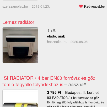
szerszampiac.hu –
2018.01.23.
Kedvencekbe
Lemez radiátor
1 db
eladó, árak
hasznaltat.hu - 2026.08.08.
ISI RADIATOR / 4 bar DN60 forróvíz és gőz
tömlő fagyálló folyadékhoz is
– használt
3 795
Ft
–
Budapest III. kerület
ISI RADIATOR / 4 bar forróvíz és gőz
tömlő fagyálló folyadékhoz is Forróvíz és
gőz szállítására alkalmas, fagyálló