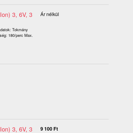
on) 3, 6V, 3
Ár nélkül
adatok: Tokmány
sség: 180/perc Max.
on) 3, 6V, 3
9 100
Ft