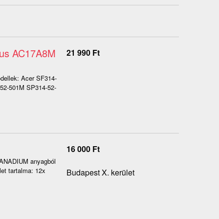
ípus AC17A8M
21 990
Ft
odellek: Acer SF314-
52-501M SP314-52-
16 000
Ft
-VANADIUM anyagból
et tartalma: 12x
Budapest X. kerület