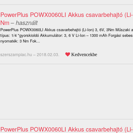
PowerPlus POWX0060LI Akkus csavarbehajtó (Li-I
Nm
– használt
PowerPlus POWX0060LI Akkus csavarbehajtó (Li-Ion) 3, 6V, 3Nm Műszaki 
típus: 1/4 "gyorskioldó Akkumulátor: 3, 6 V Li-Ion – 1300 mAh Forgási sebe
nyomaték: 3 Nm Fok...
szerszampiac.hu –
2018.02.03.
Kedvencekbe
PowerPlus POWX0060LI Akkus csavarbehajtó (Li-I