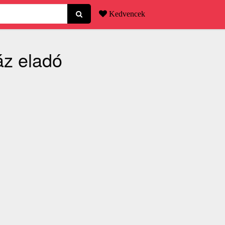
Kedvencek
áz eladó