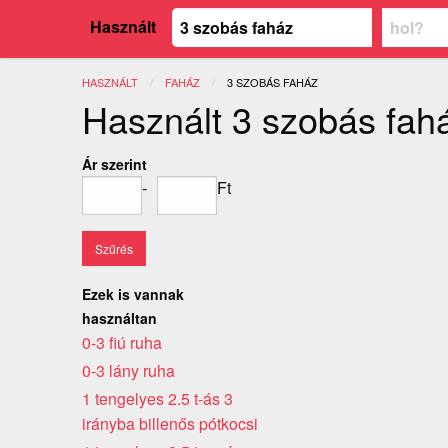
Használt
HASZNÁLT
FAHÁZ
JELENLEGI:
3 SZOBÁS FAHÁZ
Használt 3 szobás fah
Ár szerint
-
Ft
Ezek is vannak
használtan
0-3 fiú ruha
0-3 lány ruha
1 tengelyes 2.5 t-ás 3
irányba billenős pótkocsi