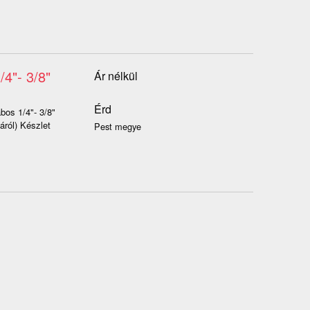
4"- 3/8"
Ár nélkül
Érd
bos 1/4"- 3/8"
ról) Készlet
Pest megye