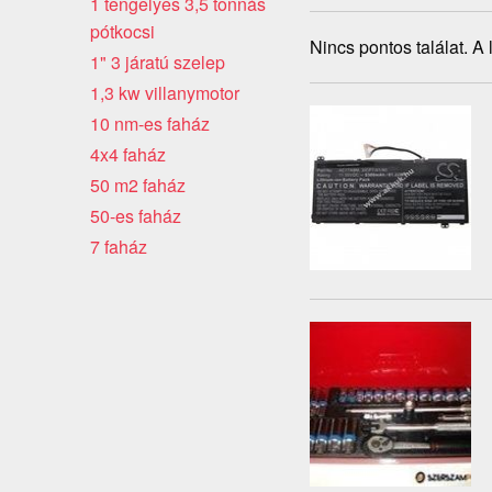
1 tengelyes 3,5 tonnás
pótkocsi
Nincs pontos találat. A
1" 3 járatú szelep
1,3 kw villanymotor
10 nm-es faház
4x4 faház
50 m2 faház
50-es faház
7 faház