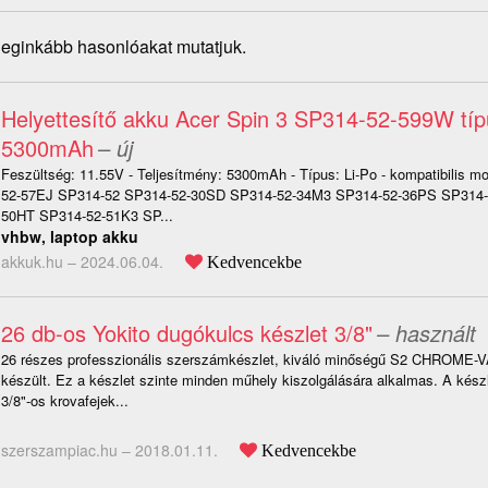
 leginkább hasonlóakat mutatjuk.
Helyettesítő akku Acer Spin 3 SP314-52-599W t
5300mAh
– új
Feszültség: 11.55V - Teljesítmény: 5300mAh - Típus: Li-Po - kompatibilis m
52-57EJ SP314-52 SP314-52-30SD SP314-52-34M3 SP314-52-36PS SP314-
50HT SP314-52-51K3 SP...
vhbw, laptop akku
akkuk.hu –
2024.06.04.
Kedvencekbe
26 db-os Yokito dugókulcs készlet 3/8"
– használt
26 részes professzionális szerszámkészlet, kiváló minőségű S2 CHROME
készült. Ez a készlet szinte minden műhely kiszolgálására alkalmas. A készl
3/8"-os krovafejek...
szerszampiac.hu –
2018.01.11.
Kedvencekbe