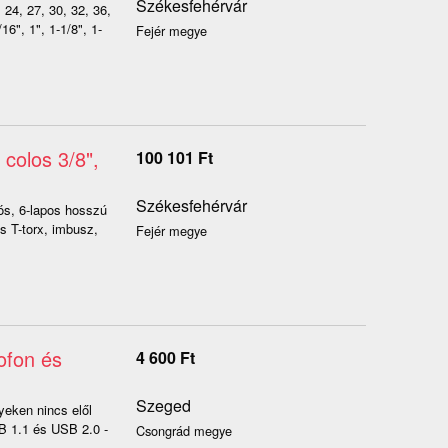
Székesfehérvár
24, 27, 30, 32, 36,
6", 1", 1-1/8", 1-
Fejér megye
 colos 3/8",
100 101
Ft
Székesfehérvár
lós, 6-lapos hosszú
as T-torx, imbusz,
Fejér megye
ofon és
4 600
Ft
Szeged
yeken nincs elől
 1.1 és USB 2.0 -
Csongrád megye