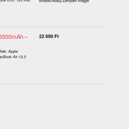
Borsod-Abaúj-Zemplén megye
3 6500mAh
–
22 690
Ft
llek: Apple
acBook Air 13.3