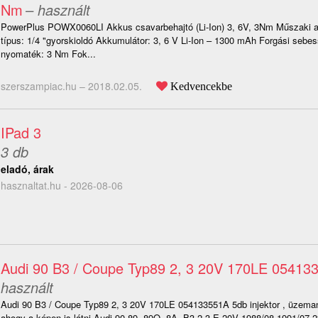
Nm
– használt
PowerPlus POWX0060LI Akkus csavarbehajtó (Li-Ion) 3, 6V, 3Nm Műszaki 
típus: 1/4 "gyorskioldó Akkumulátor: 3, 6 V Li-Ion – 1300 mAh Forgási sebe
nyomaték: 3 Nm Fok...
szerszampiac.hu –
2018.02.05.
Kedvencekbe
IPad 3
3 db
eladó, árak
hasznaltat.hu - 2026-08-06
Audi 90 B3 / Coupe Typ89 2, 3 20V 170LE 05413
használt
Audi 90 B3 / Coupe Typ89 2, 3 20V 170LE 054133551A 5db injektor , üzema
ahogy a képen is látni Audi 90 89, 89Q, 8A, B3 2.3 E 20V 1988/08-1991/07