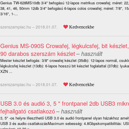
Genius TW-628MS10db 3/4" befogású 12-lapos metrikus crowafej; méret: 22, 
38, 41, 46, 50mm 12db 3/4" befogású 6-lapos colos crowafej; méret: 7/8", 15/1
3/16", 1-...
szerszampiac.hu –
2018.01.07.
Kedvencekbe
Genius MS-090S Crowafej, légkulcsfej, bit készlet,
90 darabos szerszám készlet
– használt
Mester készlet befogás: 3/8" crowafej készlet (35db): 12-lapos normál, csuk
légkulcsfej készlet (13db): 6-lapos hosszú bit készlet foglalattal (37db): lyuk
XZN ...
szerszampiac.hu –
2018.01.07.
Kedvencekbe
USB 3.0 és audió 3, 5 " frontpanel 2db USB3 mikr
fejhallgató csatlakozó
– használt
3, 5" -os helyre illeszthető USB 3.0 és audió frontpanel olyan házakhoz amel
USB 3 és audio csatlakozásMaximum sebesség: 4.8Gbpskompatibilitás: USB
valméret: 10.30 x...