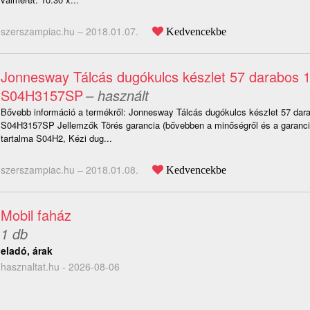
szerszampiac.hu –
2018.01.07.
Kedvencekbe
Jonnesway Tálcás dugókulcs készlet 57 darabos 1/
S04H3157SP
– használt
Bővebb információ a termékről: Jonnesway Tálcás dugókulcs készlet 57 dara
S04H3157SP Jellemzők Törés garancia (bővebben a minőségről és a garanciá
tartalma S04H2, Kézi dug...
szerszampiac.hu –
2018.01.08.
Kedvencekbe
Mobil faház
1 db
eladó, árak
hasznaltat.hu - 2026-08-06