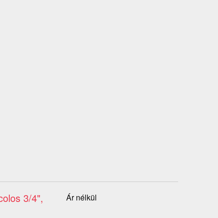
olos 3/4",
Ár nélkül