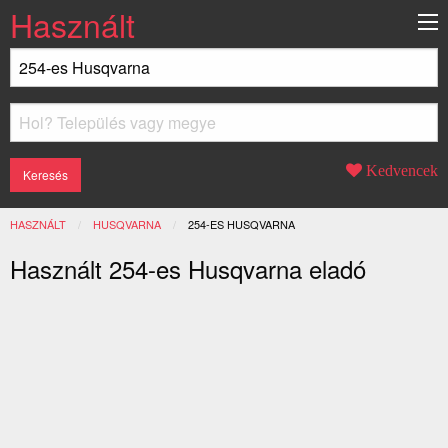
Használt
Kedvencek
HASZNÁLT
HUSQVARNA
JELENLEGI:
254-ES HUSQVARNA
Használt 254-es Husqvarna eladó