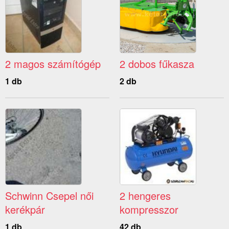
2 magos számítógép
2 dobos fűkasza
1 db
2 db
Schwinn Csepel női
2 hengeres
kerékpár
kompresszor
1 db
42 db