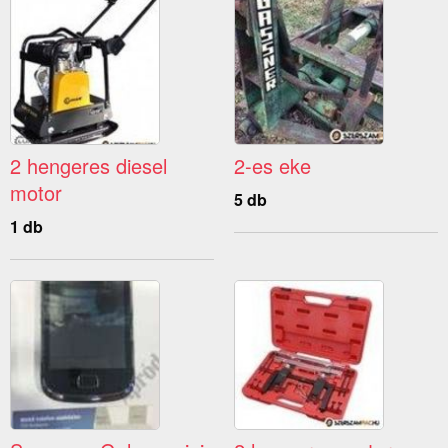
2 hengeres diesel
2-es eke
motor
5 db
1 db