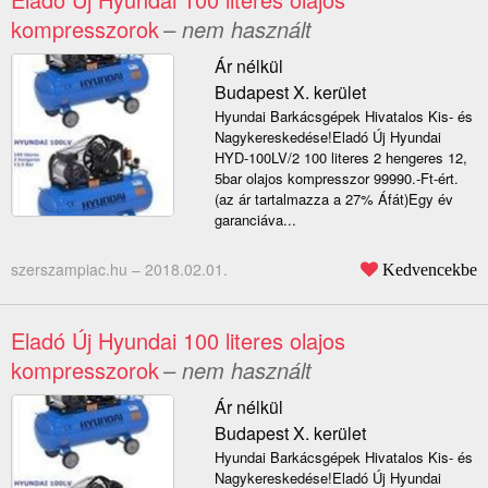
kompresszorok
– nem használt
Ár nélkül
Budapest X. kerület
Hyundai Barkácsgépek Hivatalos Kis- és
Nagykereskedése!Eladó Új Hyundai
HYD-100LV/2 100 literes 2 hengeres 12,
5bar olajos kompresszor 99990.-Ft-ért.
(az ár tartalmazza a 27% Áfát)Egy év
garanciáva...
szerszampiac.hu –
2018.02.01.
Kedvencekbe
Eladó Új Hyundai 100 literes olajos
kompresszorok
– nem használt
Ár nélkül
Budapest X. kerület
Hyundai Barkácsgépek Hivatalos Kis- és
Nagykereskedése!Eladó Új Hyundai