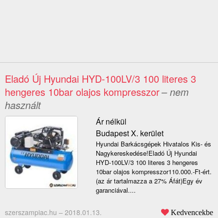
Eladó Új Hyundai HYD-100LV/3 100 literes 3
hengeres 10bar olajos kompresszor
– nem
használt
Ár nélkül
Budapest X. kerület
Hyundai Barkácsgépek Hivatalos Kis- és
Nagykereskedése!Eladó Új Hyundai
HYD-100LV/3 100 literes 3 hengeres
10bar olajos kompresszor110.000.-Ft-ért.
(az ár tartalmazza a 27% Áfát)Egy év
garanciával....
szerszampiac.hu –
2018.01.13.
Kedvencekbe