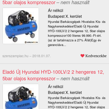
5bar olajos kompresszor
– nem használt
Ár nélkül
Budapest X. kerület
Hyundai Barkácsgépek Hivatalos Kis- és
Nagykereskedése!Eladó Új Hyundai
HYD-100LV/2 2 hengeres 12, 5bar olajos
kompresszor100 literes 99.990.-Ft-ért.
(az ár tartalmazza a 27% Áfát)Egy év
garanciáva...
szerszampiac.hu –
2018.01.07.
Kedvencekbe
Eladó Új Hyundai HYD-100LV/2 2 hengeres 12,
5bar olajos kompresszor
– nem használt
Ár nélkül
Budapest X. kerület
Hyundai Barkácsgépek Hivatalos Kis- és
Nagykereskedése!Eladó Új Hyundai
HYD-100LV/2 2 hengeres 12, 5bar olajos