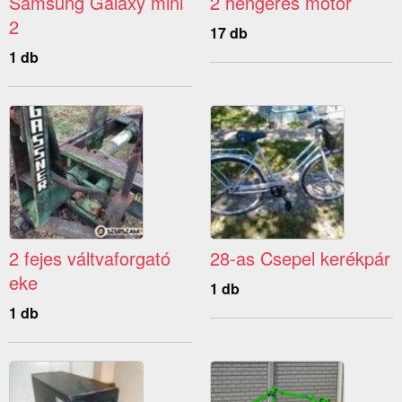
Samsung Galaxy mini
2 hengeres motor
2
17 db
1 db
2 fejes váltvaforgató
28-as Csepel kerékpár
eke
1 db
1 db