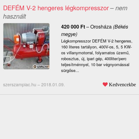
DEFÉM V-2 hengeres légkompresszor
– nem
használt
420 000
Ft
–
Orosháza
(Békés
megye)
Légkompresszor DEFÉM V-2 hengeres,
160 literes tartályon, 400V-os, 5, 5 KW-
os villanymotorral, folyamatos üzemű,
robosztus, új, ipari gép, 400liter/perc
teljesítménnyel, 10 bar végnyomással
sürgőse...
szerszampiac.hu –
2018.01.09.
Kedvencekbe