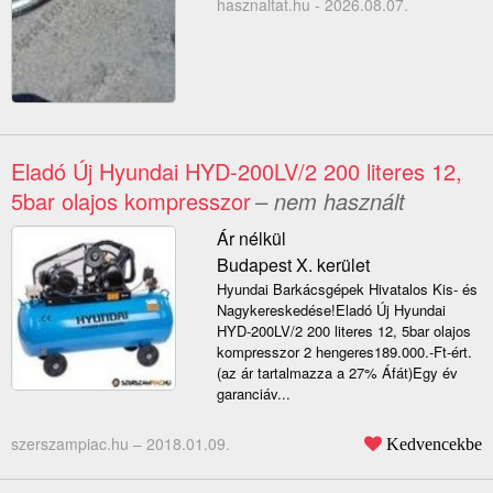
hasznaltat.hu - 2026.08.07.
Eladó Új Hyundai HYD-200LV/2 200 literes 12,
5bar olajos kompresszor
– nem használt
Ár nélkül
Budapest X. kerület
Hyundai Barkácsgépek Hivatalos Kis- és
Nagykereskedése!Eladó Új Hyundai
HYD-200LV/2 200 literes 12, 5bar olajos
kompresszor 2 hengeres189.000.-Ft-ért.
(az ár tartalmazza a 27% Áfát)Egy év
garanciáv...
szerszampiac.hu –
2018.01.09.
Kedvencekbe