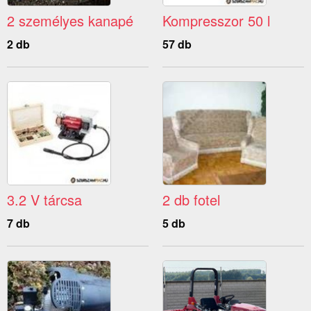
2 személyes kanapé
Kompresszor 50 l
2 db
57 db
3.2 V tárcsa
2 db fotel
7 db
5 db