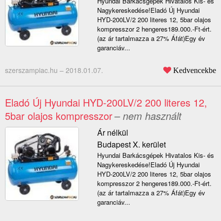
Hyundai Barkácsgépek Hivatalos Kis- és
Nagykereskedése!Eladó Új Hyundai
HYD-200LV/2 200 literes 12, 5bar olajos
kompresszor 2 hengeres189.000.-Ft-ért.
(az ár tartalmazza a 27% Áfát)Egy év
garanciáv...
szerszampiac.hu –
2018.01.07.
Kedvencekbe
Eladó Új Hyundai HYD-200LV/2 200 literes 12,
5bar olajos kompresszor
– nem használt
Ár nélkül
Budapest X. kerület
Hyundai Barkácsgépek Hivatalos Kis- és
Nagykereskedése!Eladó Új Hyundai
HYD-200LV/2 200 literes 12, 5bar olajos
kompresszor 2 hengeres189.000.-Ft-ért.
(az ár tartalmazza a 27% Áfát)Egy év
garanciáv...