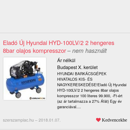
Eladó Új Hyundai HYD-100LV/2 2 hengeres
8bar olajos kompresszor
– nem használt
Ár nélkül
Budapest X. kerület
HYUNDAI BARKÁCSGÉPEK
HIVATALOS KIS- ÉS
NAGYKERESKEDÉSE!Eladó Új Hyundai
HYD-100LV/2 2 hengeres 8bar olajos
kompresszor 100 literes 99.900, -Ft-ért
(az ár tartalmazza a 27% Áfát) Egy év
garanciával....
szerszampiac.hu –
2018.01.07.
Kedvencekbe