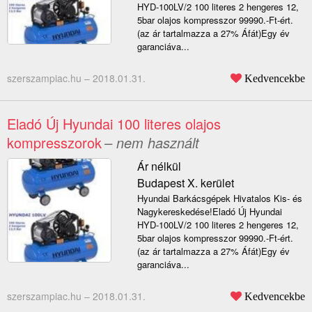
HYD-100LV/2 100 literes 2 hengeres 12,
5bar olajos kompresszor 99990.-Ft-ért.
(az ár tartalmazza a 27% Áfát)Egy év
garanciáva...
szerszampiac.hu –
2018.01.31.
Kedvencekbe
Eladó Új Hyundai 100 literes olajos
kompresszorok
– nem használt
Ár nélkül
Budapest X. kerület
Hyundai Barkácsgépek Hivatalos Kis- és
Nagykereskedése!Eladó Új Hyundai
HYD-100LV/2 100 literes 2 hengeres 12,
5bar olajos kompresszor 99990.-Ft-ért.
(az ár tartalmazza a 27% Áfát)Egy év
garanciáva...
szerszampiac.hu –
2018.01.31.
Kedvencekbe