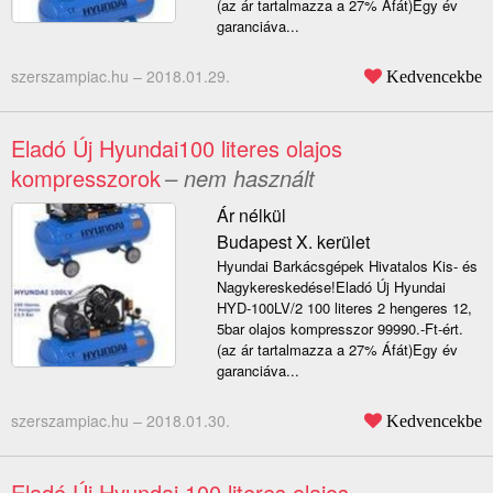
(az ár tartalmazza a 27% Áfát)Egy év
garanciáva...
szerszampiac.hu –
2018.01.29.
Kedvencekbe
Eladó Új Hyundai100 literes olajos
kompresszorok
– nem használt
Ár nélkül
Budapest X. kerület
Hyundai Barkácsgépek Hivatalos Kis- és
Nagykereskedése!Eladó Új Hyundai
HYD-100LV/2 100 literes 2 hengeres 12,
5bar olajos kompresszor 99990.-Ft-ért.
(az ár tartalmazza a 27% Áfát)Egy év
garanciáva...
szerszampiac.hu –
2018.01.30.
Kedvencekbe
Eladó Új Hyundai 100 literes olajos