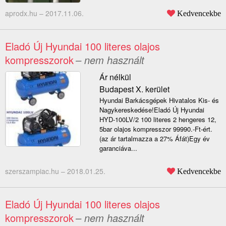
aprodx.hu –
2017.11.06.
Kedvencekbe
Eladó Új Hyundai 100 literes olajos
kompresszorok
– nem használt
Ár nélkül
Budapest X. kerület
Hyundai Barkácsgépek Hivatalos Kis- és
Nagykereskedése!Eladó Új Hyundai
HYD-100LV/2 100 literes 2 hengeres 12,
5bar olajos kompresszor 99990.-Ft-ért.
(az ár tartalmazza a 27% Áfát)Egy év
garanciáva...
szerszampiac.hu –
2018.01.25.
Kedvencekbe
Eladó Új Hyundai 100 literes olajos
kompresszorok
– nem használt