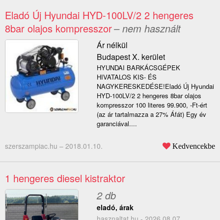
Eladó Új Hyundai HYD-100LV/2 2 hengeres
8bar olajos kompresszor
– nem használt
Ár nélkül
Budapest X. kerület
HYUNDAI BARKÁCSGÉPEK
HIVATALOS KIS- ÉS
NAGYKERESKEDÉSE!Eladó Új Hyundai
HYD-100LV/2 2 hengeres 8bar olajos
kompresszor 100 literes 99.900, -Ft-ért
(az ár tartalmazza a 27% Áfát) Egy év
garanciával....
szerszampiac.hu –
2018.01.10.
Kedvencekbe
1 hengeres diesel kistraktor
2 db
eladó, árak
hasznaltat.hu - 2026.08.07.