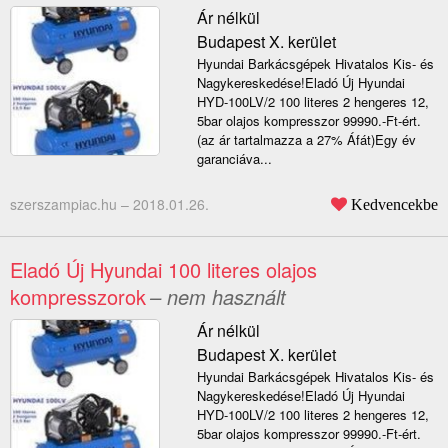
Ár nélkül
Budapest X. kerület
Hyundai Barkácsgépek Hivatalos Kis- és
Nagykereskedése!Eladó Új Hyundai
HYD-100LV/2 100 literes 2 hengeres 12,
5bar olajos kompresszor 99990.-Ft-ért.
(az ár tartalmazza a 27% Áfát)Egy év
garanciáva...
szerszampiac.hu –
2018.01.26.
Kedvencekbe
Eladó Új Hyundai 100 literes olajos
kompresszorok
– nem használt
Ár nélkül
Budapest X. kerület
Hyundai Barkácsgépek Hivatalos Kis- és
Nagykereskedése!Eladó Új Hyundai
HYD-100LV/2 100 literes 2 hengeres 12,
5bar olajos kompresszor 99990.-Ft-ért.