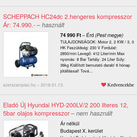
SCHEPPACH HC24dc 2.hengeres kompresszor
Ár: 74.990.-
– használt
74 990
Ft
–
Érd
(Pest megye)
TULAJDONSÁGOK: Motor 2, 2 KW / 3, 0
HK Feszüldség: 230 V Fordulat:
2850/min Levegő: 412 Liter/min Max
nyomás: 8 Bar Tartály: 24 Liter Súly:
36kg Kiállított bemutató darab! 6 hónap
jótállással! Tová...
szerszampiac.hu –
2018.01.13.
Kedvencekbe
Eladó Új Hyundai HYD-200LV/2 200 literes 12,
5bar olajos kompresszor
– nem használt
Ár nélkül
Budapest X. kerület