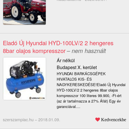
Eladó Új Hyundai HYD-100LV/2 2 hengeres
8bar olajos kompresszor
– nem használt
Ár nélkül
Budapest X. kerület
HYUNDAI BARKÁCSGÉPEK
HIVATALOS KIS- ÉS
NAGYKERESKEDÉSE!Eladó Új Hyundai
HYD-100LV/2 2 hengeres 8bar olajos
kompresszor 100 literes 99.900, -Ft-ért
(az ár tartalmazza a 27% Áfát) Egy év
garanciával....
szerszampiac.hu –
2018.01.09.
Kedvencekbe