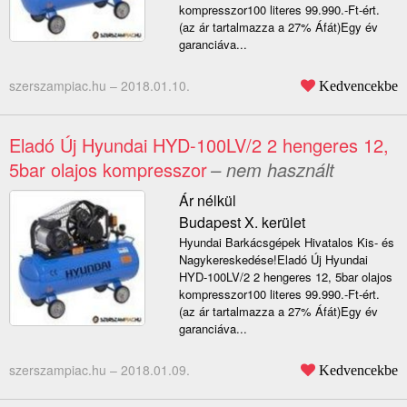
kompresszor100 literes 99.990.-Ft-ért.
(az ár tartalmazza a 27% Áfát)Egy év
garanciáva...
szerszampiac.hu –
2018.01.10.
Kedvencekbe
Eladó Új Hyundai HYD-100LV/2 2 hengeres 12,
5bar olajos kompresszor
– nem használt
Ár nélkül
Budapest X. kerület
Hyundai Barkácsgépek Hivatalos Kis- és
Nagykereskedése!Eladó Új Hyundai
HYD-100LV/2 2 hengeres 12, 5bar olajos
kompresszor100 literes 99.990.-Ft-ért.
(az ár tartalmazza a 27% Áfát)Egy év
garanciáva...
szerszampiac.hu –
2018.01.09.
Kedvencekbe