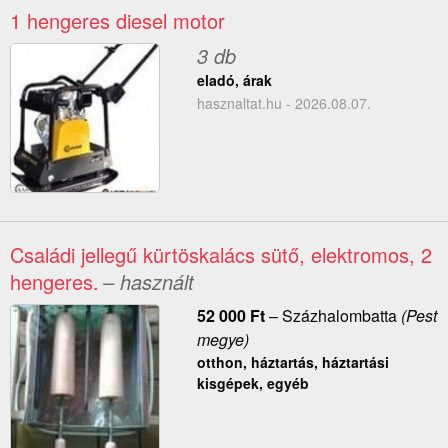
1 hengeres diesel motor
3 db
eladó, árak
hasznaltat.hu - 2026.08.07.
Családi jellegű kürtöskalács sütő, elektromos, 2
hengeres.
– használt
52 000
Ft
–
Százhalombatta
(Pest
megye)
otthon, háztartás, háztartási
kisgépek, egyéb