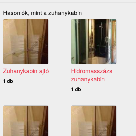
Hasonlók, mint a zuhanykabin
Zuhanykabin ajtó
Hidromasszázs
zuhanykabin
1 db
1 db