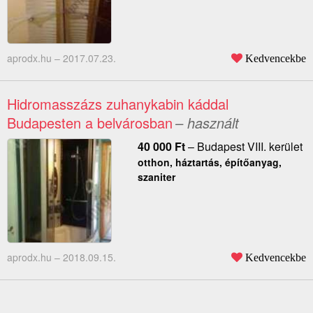
aprodx.hu –
2017.07.23.
Kedvencekbe
Hidromasszázs zuhanykabin káddal
Budapesten a belvárosban
– használt
40 000
Ft
–
Budapest VIII. kerület
otthon, háztartás, építőanyag,
szaniter
aprodx.hu –
2018.09.15.
Kedvencekbe