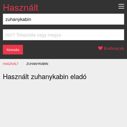
Használt
Kedvencek
HASZNÁLT
JELENLEGI:
ZUHANYKABIN
Használt zuhanykabin eladó