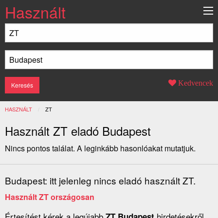
Használt
Kedvencek
HASZNÁLT
JELENLEGI:
ZT
Használt ZT eladó Budapest
Nincs pontos találat. A leginkább hasonlóakat mutatjuk.
Budapest: itt jelenleg nincs eladó használt ZT.
Használt ZT országosan
Értesítést kérek a legújabb
hirdetésekről
ZT Budapest