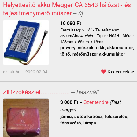
Helyettesítő akku Megger CA 6543 hálózati- és
teljesítménymérő műszer
– új
16 090
Ft
–
Feszültség: 9, 6V - Teljesítmény:
3600mAh/34, 5Wh - Típus: NiMH - Méret:
136mm x 68mm x 18mm
powery, műszaki cikk, akkumulátor,
töltő, mérőműszer akkumulátor
akkuk.hu –
2026.02.04.
Kedvencekbe
Zil izzókészlet................
– használt
3 000
Ft
–
Szentendre
(Pest
megye)
jármű, autóalkatrész, felszerelés,
fényszóró, lámpa