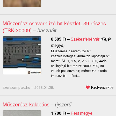
Műszerész csavarhúzó bit készlet, 39 részes
(TSK-30009)
– használt
8 585
Ft
–
Székesfehérvár
(Fejér
megye)
Műszerész csavarhúzó bit
készlet.Befogás: 4mm7db laposfejű bit;
méret: SL- 1, 1.5, 2, 2.5, 3, 3.5, 44db
csillagfejű bit; méret: #000, #00, #0
#12db pozidrive bit; méret: #0, #18db
imbusz bit; méret...
szerszampiac.hu –
2018.01.29.
Kedvencekbe
Műszerész kalapács
– újszerű
1 700
Ft
–
Pest megye