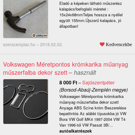
Eladó a képeken látható műszerész
kalapács!befoglaló méretei :
15x24x68mmTeljes hossza a nyéllel
együtt 155mm.Újszerű kalapács, jó
állapotban!
szerszampiac.hu –
2018.02.02.
Kedvencekbe
Volkswagen Méretpontos krómkarika műanyag
műszerfalba dekor szett
– használt
8 000
Ft
–
Sajószentpéter
(Borsod-Abaúj-Zemplén megye)
Volkswagen Méretpontos krómkarika
műanyag műszerfalba dekor szett
Anyaga ABS Színe króm Beszerelése
bepattintós Az alábbi típusokba jó VW
Bora VW Golf MK4 1997-2004 VW T4
Van 1996-tól VW Passat 3B/...
autóalkatrészek