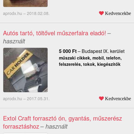
aprodx.hu –
2018.02.08.
Kedvencekbe
Autós tartó, töltővel műszerfalra eladó!
–
használt
5 000
Ft
–
Budapest IX. kerület
műszaki cikkek, mobil, telefon,
felszerelés, tokok, kiegészítők
aprodx.hu –
2017.05.31.
Kedvencekbe
Extol Craft forrasztó ón, gyantás, műszerész
forrasztáshoz
– használt