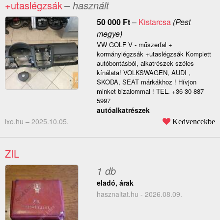
+utaslégzsák
– használt
50 000
Ft
–
Kistarcsa
(Pest
megye)
VW GOLF V - műszerfal +
kormánylégzsák +utaslégzsák Komplett
autóbontásból, alkatrészek széles
kínálata! VOLKSWAGEN, AUDI ,
SKODA, SEAT márkákhoz ! Hívjon
minket bizalommal ! TEL. +36 30 887
5997
autóalkatrészek
lxo.hu –
2025.10.05.
Kedvencekbe
ZIL
1 db
eladó, árak
hasznaltat.hu - 2026.08.09.