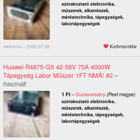
szórakoztató elektronika,
műszerek, alkatrészek,
méréstechnika, tápegységek,
labortápegységek
vatera.hu –
2026.07.22.
Kedvencekbe
Huawei R4875-G5 42-58V 75A 4000W
Tápegység Labor Műszer 1FT NMÁ! #2
–
használt
1
Ft
–
Dunavarsány
(Pest megye)
szórakoztató elektronika,
műszerek, alkatrészek,
méréstechnika, tápegységek,
labortápegységek