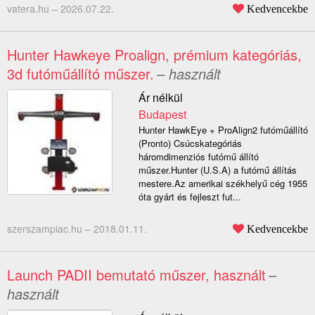
vatera.hu –
2026.07.22.
Kedvencekbe
Hunter Hawkeye Proalign, prémium kategóriás,
3d futóműállító műszer.
– használt
Ár nélkül
Budapest
Hunter HawkEye + ProAlign2 futóműállító
(Pronto) Csúcskategóriás
háromdimenziós futómű állító
műszer.Hunter (U.S.A) a futómű állítás
mestere.Az amerikai székhelyű cég 1955
óta gyárt és fejleszt fut...
szerszampiac.hu –
2018.01.11.
Kedvencekbe
Launch PADII bemutató műszer, használt
–
használt