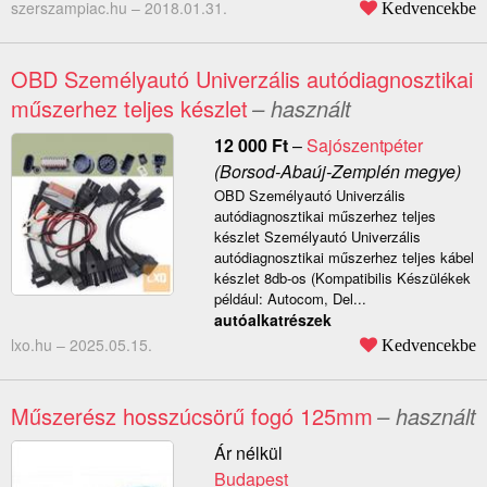
szerszampiac.hu –
2018.01.31.
Kedvencekbe
OBD Személyautó Univerzális autódiagnosztikai
műszerhez teljes készlet
– használt
12 000
Ft
–
Sajószentpéter
(Borsod-Abaúj-Zemplén megye)
OBD Személyautó Univerzális
autódiagnosztikai műszerhez teljes
készlet Személyautó Univerzális
autódiagnosztikai műszerhez teljes kábel
készlet 8db-os (Kompatibilis Készülékek
például: Autocom, Del...
autóalkatrészek
lxo.hu –
2025.05.15.
Kedvencekbe
Műszerész hosszúcsörű fogó 125mm
– használt
Ár nélkül
Budapest