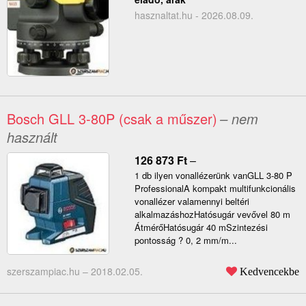
hasznaltat.hu - 2026.08.09.
Bosch GLL 3-80P (csak a műszer)
– nem
használt
126 873
Ft
–
1 db ilyen vonallézerünk vanGLL 3-80 P
ProfessionalA kompakt multifunkcionális
vonallézer valamennyi beltéri
alkalmazáshozHatósugár vevővel 80 m
ÁtmérőHatósugár 40 mSzintezési
pontosság ? 0, 2 mm/m...
szerszampiac.hu –
2018.02.05.
Kedvencekbe