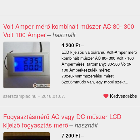
Volt Amper mérő kombinált műszer AC 80- 300
Volt 100 Amper
– használt
4 200
Ft
–
LCD kijelzős váltóáramú Volt-Amper mérő
kombinált műszer AC 80- 300 Volt - 100
Ampermérési tartomány: 80-300 Volt0-
100 Amperkészülék méret:
70x40x40mmszerelési méret
62x36mm3db van, egy mobil szekr...
szerszampiac.hu –
2018.01.07.
Kedvencekbe
Fogyasztásmérő AC vagy DC műszer LCD
kijelző fogyasztás mérő
– használt
7 200
Ft
–