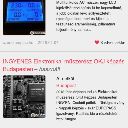
Multifunkciós AC műszer, nagy LCD
kijelzőHáttérvilágítás ki be kapcsolható,
a jobb oldalán lévő süllyesztetett
nyomógombbal.méri és kijelzi a
feszültség áramerősség, pillanatnyi
teljesítmény szinte...
szerszampiac.hu –
2018.01.07.
Kedvencekbe
INGYENES Elektronikai műszerész OKJ képzés
Budapesten
– használt
Ár nélkül
Budapest
2018 februárjában induló Elektronikai
műszerész OKJ képzés Budapesten
INGYEN. Családi pótlék - Diákigazolvány
- Nappali képzés - akár EUROPASS
igazolvány. Kattints ide a részletekért:
http: //ingye...