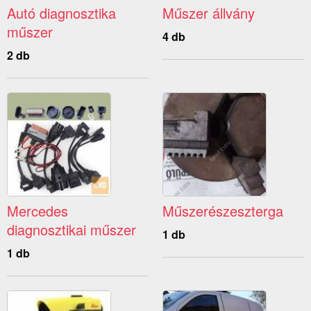
Autó diagnosztika
Műszer állvány
műszer
4 db
2 db
Mercedes
Műszerészeszterga
diagnosztikai műszer
1 db
1 db