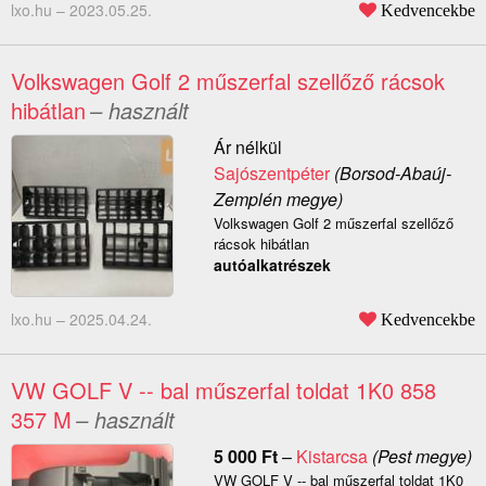
lxo.hu –
2023.05.25.
Kedvencekbe
Volkswagen Golf 2 műszerfal szellőző rácsok
hibátlan
– használt
Ár nélkül
Sajószentpéter
(Borsod-Abaúj-
Zemplén megye)
Volkswagen Golf 2 műszerfal szellőző
rácsok hibátlan
autóalkatrészek
lxo.hu –
2025.04.24.
Kedvencekbe
VW GOLF V -- bal műszerfal toldat 1K0 858
357 M
– használt
5 000
Ft
–
Kistarcsa
(Pest megye)
VW GOLF V -- bal műszerfal toldat 1K0