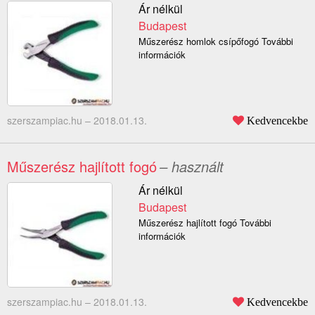
Ár nélkül
Budapest
Műszerész homlok csípőfogó További
információk
szerszampiac.hu –
2018.01.13.
Kedvencekbe
Műszerész hajlított fogó
– használt
Ár nélkül
Budapest
Műszerész hajlított fogó További
információk
szerszampiac.hu –
2018.01.13.
Kedvencekbe