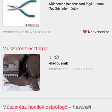
Műszerész hosszúcsörű fogó 125mm
További információk
szerszampiac.hu –
2018.01.13.
Kedvencekbe
Műszerész eszterga
1 db
eladó, árak
hasznaltat.hu - 2026.08.09.
Műszerész homlok csípőfogó
– használt