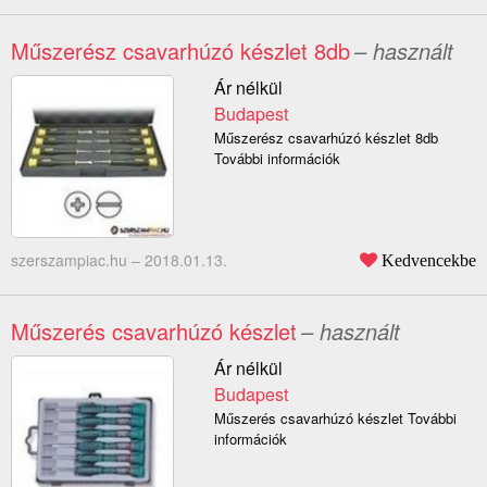
Műszerész csavarhúzó készlet 8db
– használt
Ár nélkül
Budapest
Műszerész csavarhúzó készlet 8db
További információk
szerszampiac.hu –
2018.01.13.
Kedvencekbe
Műszerés csavarhúzó készlet
– használt
Ár nélkül
Budapest
Műszerés csavarhúzó készlet További
információk