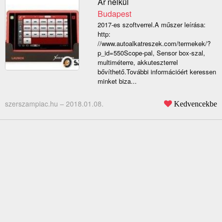
Ár nélkül
Budapest
2017-es szoftverrel.A műszer leírása:
http:
//www.autoalkatreszek.com/termekek/?
p_id=550Scope-pal, Sensor box-szal,
multiméterre, akkuteszterrel
bővíthető.További információért keressen
minket biza...
szerszampiac.hu –
2018.01.08.
Kedvencekbe