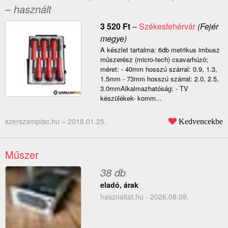
– használt
3 520
Ft
–
Székesfehérvár
(Fejér
megye)
A készlet tartalma: 6db metrikus imbusz
mûszerész (micro-tech) csavarhúzó;
méret: - 40mm hosszú szárral: 0.9, 1.3,
1.5mm - 73mm hosszú szárral: 2.0, 2.5,
3.0mmAlkalmazhatóság: - TV
készülékek- komm...
szerszampiac.hu –
2018.01.25.
Kedvencekbe
Műszer
38 db
eladó, árak
hasznaltat.hu - 2026.08.09.