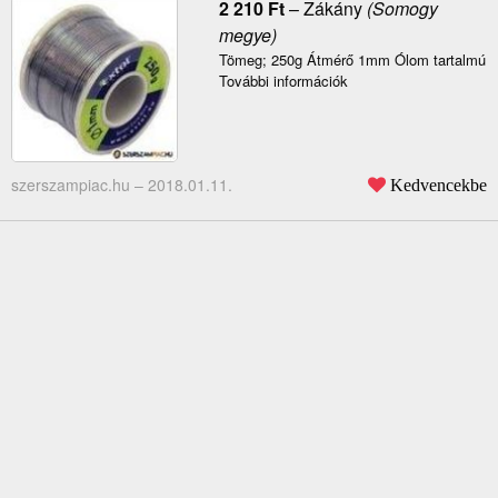
2 210
Ft
–
Zákány
(Somogy
megye)
Tömeg; 250g Átmérő 1mm Ólom tartalmú
További információk
szerszampiac.hu –
2018.01.11.
Kedvencekbe