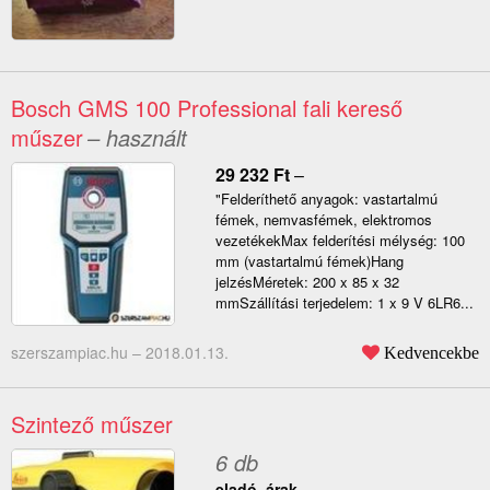
Bosch GMS 100 Professional fali kereső
műszer
– használt
29 232
Ft
–
"Felderíthető anyagok: vastartalmú
fémek, nemvasfémek, elektromos
vezetékekMax felderítési mélység: 100
mm (vastartalmú fémek)Hang
jelzésMéretek: 200 x 85 x 32
mmSzállítási terjedelem: 1 x 9 V 6LR6...
szerszampiac.hu –
2018.01.13.
Kedvencekbe
Szintező műszer
6 db
eladó, árak