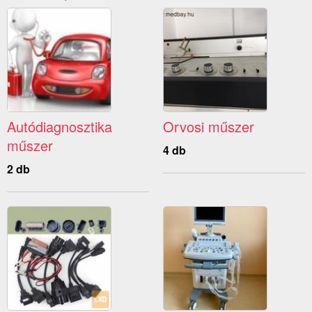
Autódiagnosztika
Orvosi műszer
műszer
4 db
2 db