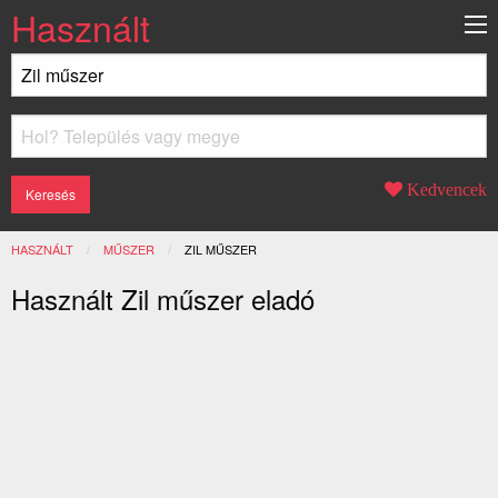
Használt
Kedvencek
HASZNÁLT
MŰSZER
JELENLEGI:
ZIL MŰSZER
Használt Zil műszer eladó