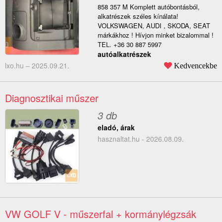
858 357 M Komplett autóbontásból,
alkatrészek széles kínálata!
VOLKSWAGEN, AUDI , SKODA, SEAT
márkákhoz ! Hívjon minket bizalommal !
TEL. +36 30 887 5997
autóalkatrészek
lxo.hu –
2025.09.21.
Kedvencekbe
Diagnosztikai műszer
3 db
eladó, árak
hasznaltat.hu - 2026.08.09.
VW GOLF V - műszerfal + kormánylégzsák