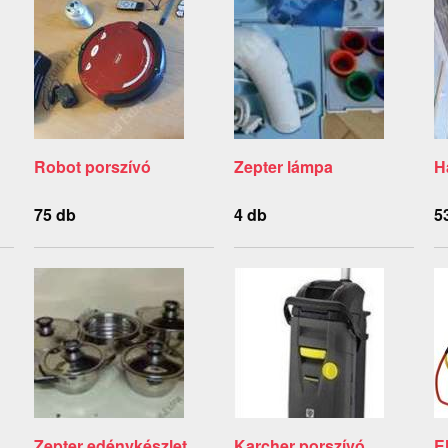
Robot porszívó
Zepter lámpa
H
75 db
4 db
5
Zepter edénykészlet
Karcher porszívó
E