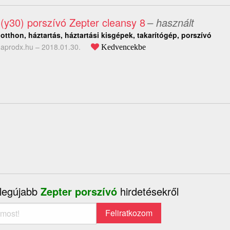
(y30) porszívó Zepter cleansy 8
– használt
otthon, háztartás, háztartási kisgépek, takarítógép, porszívó
aprodx.hu –
2018.01.30.
Kedvencekbe
 legújabb
Zepter porszívó
hirdetésekről