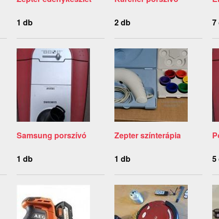
1 db
2 db
7
Samsung porszívó
Zepter színterápia
P
1 db
1 db
5