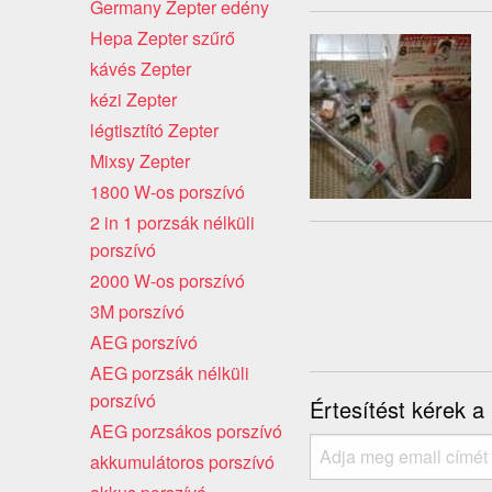
Germany Zepter edény
Hepa Zepter szűrő
kávés Zepter
kézi Zepter
légtisztító Zepter
Mixsy Zepter
1800 W-os porszívó
2 in 1 porzsák nélküli
porszívó
2000 W-os porszívó
3M porszívó
AEG porszívó
AEG porzsák nélküli
porszívó
Értesítést kérek a
AEG porzsákos porszívó
akkumulátoros porszívó