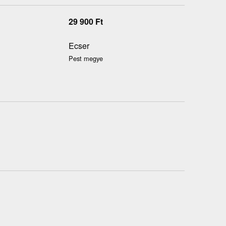
29 900
Ft
Ecser
Pest megye