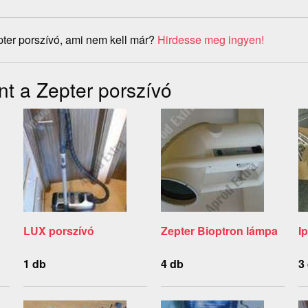
ter porszívó, ami nem kell már?
Hirdesse meg ingyen!
nt a Zepter porszívó
LUX porszívó
Zepter Bioptron lámpa
I
1 db
4 db
3