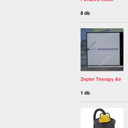
8 db
Zepter Therapy Air
1 db