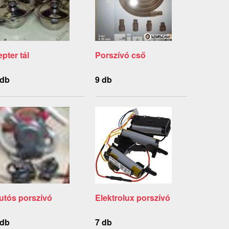
epter tál
Porszívó cső
 db
9 db
utós porszívó
Elektrolux porszívó
 db
7 db