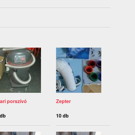
pari porszívó
Zepter
 db
10 db