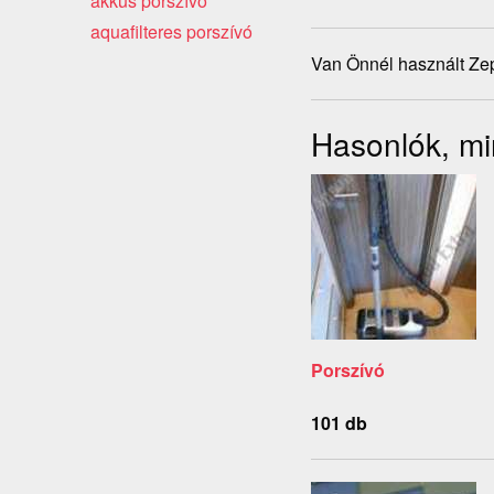
akkus porszívó
aquafilteres porszívó
Van Önnél használt Zep
Hasonlók, mi
Porszívó
101 db