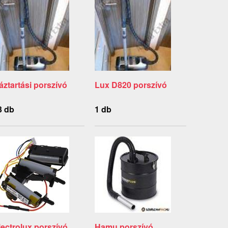
áztartási porszívó
Lux D820 porszívó
3 db
1 db
lectrolux porszívó
Hamu porszívó