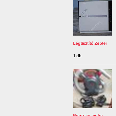
Légtisztító Zepter
1 db
Porszívó motor