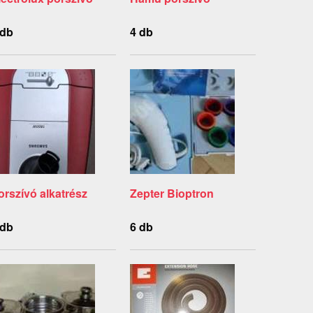
 db
4 db
orszívó alkatrész
Zepter Bioptron
 db
6 db