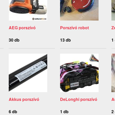
AEG porszívó
Porszívó robot
Z
30 db
13 db
1
Akkus porszívó
DeLonghi porszívó
A
6 db
1 db
2