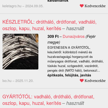
karbantartók
keletagro.hu –
2024.09.05.
Kedvencekbe
KÉSZLETRŐL: drótháló, drótfonat, vadháló,
oszlop, kapu, huzal, kerítés
– használt
309
Ft
–
Dunaújváros
(Fejér
megye)
EGYENESEN A GYÁRTÓTÓL,
készletről: különböző méretű és
huzalvastagságú horganyzott és
műanyagos drótfonat, vadháló, drótháló,
tüskés huzal, szögesdrót, vezérdrót,
pengés drót (NATO háló), betonoszl...
építkezés, felújítás, javítás
lxo.hu –
2025.11.20.
Kedvencekbe
GYÁRTÓTÓL: vadháló, drótháló, drótfonat,
oszlop, kapu, huzal, kerítés
– használt