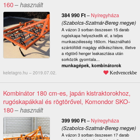
160
– használt
384 990
Ft
–
Nyíregyháza
(Szabolcs-Szatmár-Bereg megye)
A vázon 3 sorban összesen 15 darab
rugóskapa helyezkedik el, a teljes
munkaszélesség 160cm. Használható
szántóföldi magágy előkészítésre, illetve
a rögtörő henger leakasztása után
sorközök gyomtala...
munkagépek, kombinátorok
keletagro.hu –
2019.07.02.
Kedvencekbe
Kombinátor 180 cm-es, japán kistraktorokhoz,
rugóskapákkal és rögtörővel, Komondor SKO-
180
– használt
399 990
Ft
–
Nyíregyháza
(Szabolcs-Szatmár-Bereg megye)
A vázon 3 sorban összesen 17 darab