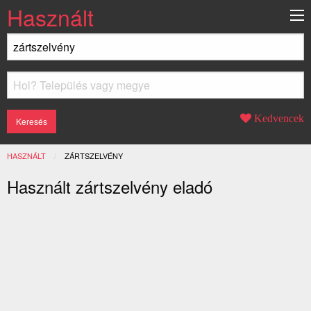
Használt
Kedvencek
HASZNÁLT
JELENLEGI:
ZÁRTSZELVÉNY
Használt zártszelvény eladó