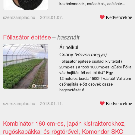
kazánlemezek, csőacélok, acélöntv...
szerszampiac.hu –
2018.01.07.
Kedvencekbe
Fóliasátor építése
– használt
Ár nélkül
Csány
(Heves megye)
Fóliasátor építése családi kiviteltől (
20m2-es ) a több 1000m2-es igGépi Fólia
váz hajlítás fél col-tól 6/4" Egy
12méteres borda 1500FT/darab! Vállalom
csőhajlítás előtt csövek össze
hegesztését é...
szerszampiac.hu –
2018.01.11.
Kedvencekbe
Kombinátor 160 cm-es, japán kistraktorokhoz,
rugóskapákkal és rögtörővel, Komondor SKO-