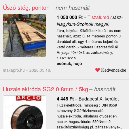
Úszó stég, ponton
– nem használt
1 050 000
Ft
–
Tiszafüred
(Jász-
Nagykun-Szolnok megye)
Tóra, folyóra. Kikötőbe készült és nem
használt, azaz új 14 méteres ponton 3
darabból áll, egy 4 méteres bejáró és
kettő darab 5 méteres úszótestből áll.
Anyaga 40x40x3 as zártszelvény,
100x10x2.5 ...
csónak, hajó
maxapro.hu –
2026.05.18.
Kedvencekbe
Huzalelektróda SG2 0.8mm / 5kg
– használt
4 445
Ft
–
Budapest X. kerület
Huzalelektróda, minőség : DIN 8559
szabvány-SG2Rézbevonatú
huzalelektróda, alkalmas ötvözetlen
acélok hegesztésére 530N/mm2
szakítószilárdságig pl. zártszelvények,