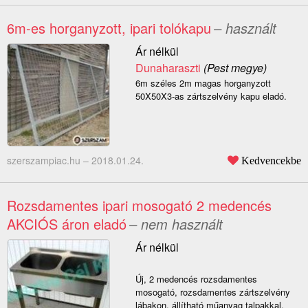
6m-es horganyzott, ipari tolókapu
– használt
Ár nélkül
Dunaharaszti
(Pest megye)
6m széles 2m magas horganyzott
50X50X3-as zártszelvény kapu eladó.
szerszampiac.hu –
2018.01.24.
Kedvencekbe
Rozsdamentes ipari mosogató 2 medencés
AKCIÓS áron eladó
– nem használt
Ár nélkül
Új, 2 medencés rozsdamentes
mosogató, rozsdamentes zártszelvény
lábakon, állítható műanyag talpakkal,