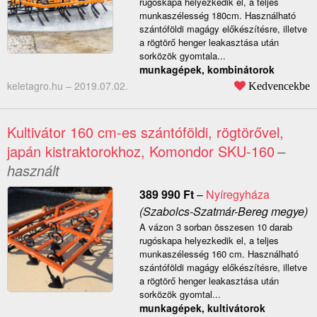
rugóskapa helyezkedik el, a teljes
munkaszélesség 180cm. Használható
szántóföldi magágy előkészítésre, illetve
a rögtörő henger leakasztása után
sorközök gyomtala...
munkagépek, kombinátorok
keletagro.hu –
2019.07.02.
Kedvencekbe
Kultivátor 160 cm-es szántóföldi, rögtörővel,
japán kistraktorokhoz, Komondor SKU-160
–
használt
389 990
Ft
–
Nyíregyháza
(Szabolcs-Szatmár-Bereg megye)
A vázon 3 sorban összesen 10 darab
rugóskapa helyezkedik el, a teljes
munkaszélesség 160 cm. Használható
szántóföldi magágy előkészítésre, illetve
a rögtörő henger leakasztása után
sorközök gyomtal...
munkagépek, kultivátorok