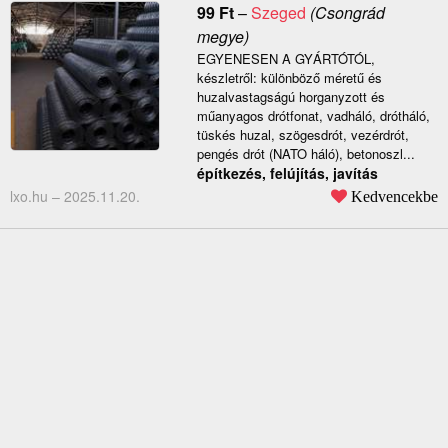
99
Ft
–
Szeged
(Csongrád
megye)
EGYENESEN A GYÁRTÓTÓL,
készletről: különböző méretű és
huzalvastagságú horganyzott és
műanyagos drótfonat, vadháló, drótháló,
tüskés huzal, szögesdrót, vezérdrót,
pengés drót (NATO háló), betonoszl...
építkezés, felújítás, javítás
lxo.hu –
2025.11.20.
Kedvencekbe