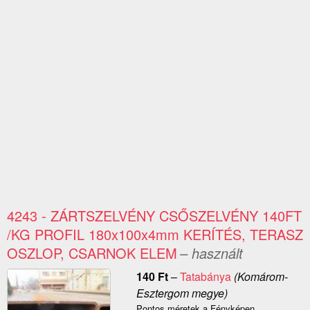
4243 - ZÁRTSZELVÉNY CSŐSZELVÉNY 140FT
/KG PROFIL 180x100x4mm KERÍTÉS, TERASZ
OSZLOP, CSARNOK ELEM
– használt
140
Ft
–
Tatabánya
(Komárom-
Esztergom megye)
Pontos méretek a Fényképen