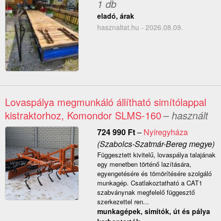
1 db
eladó, árak
hasznaltat.hu - 2026.08.09.
Lovaspálya megmunkáló állítható simítólappal
kistraktorhoz, Komondor SLMS-160
– használt
724 990
Ft
–
Nyíregyháza
(Szabolcs-Szatmár-Bereg megye)
Függesztett kivitelű, lovaspálya talajának
egy menetben történő lazítására,
egyengetésére és tömörítésére szolgáló
munkagép. Csatlakoztatható a CAT1
szabványnak megfelelő függesztő
szerkezettel ren...
munkagépek, simítók, út és pálya