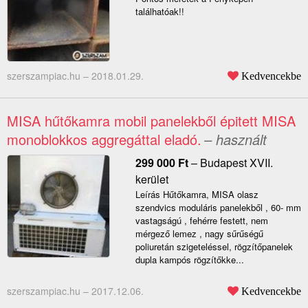
találhatóak!!
szerszampiac.hu –
2018.01.29.
Kedvencekbe
MISA hűtőkamra mobil panelekből épitett MISA
monoblokkos aggregáttal eladó.
– használt
299 000
Ft
–
Budapest XVII.
kerület
Leírás Hűtőkamra, MISA olasz
szendvics moduláris panelekből , 60- mm
vastagságú , fehérre festett, nem
mérgező lemez , nagy sűrűségű
poliuretán szigeteléssel, rögzítőpanelek
dupla kampós rögzítőkke...
szerszampiac.hu –
2017.12.06.
Kedvencekbe