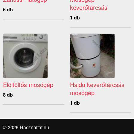
keverőtárcsás
6 db
1 db
Elöltöltős mosógép
Hajdu keverőtárcsás
mosógép
8 db
1 db
© 2026 Használtat.hu