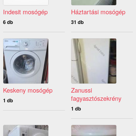
Indesit mosógép
Háztartási mosógép
6 db
31 db
Keskeny mosógép
Zanussi
fagyasztószekrény
1 db
1 db