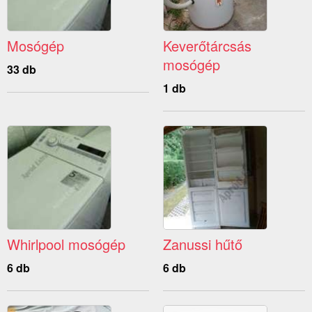
Mosógép
Keverőtárcsás
mosógép
33 db
1 db
Whirlpool mosógép
Zanussi hűtő
6 db
6 db