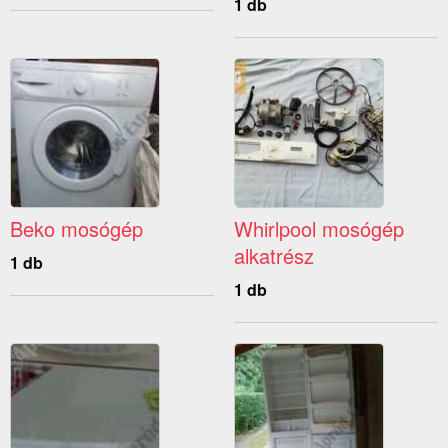
1 db
Beko mosógép
Whirlpool mosógép
alkatrész
1 db
1 db