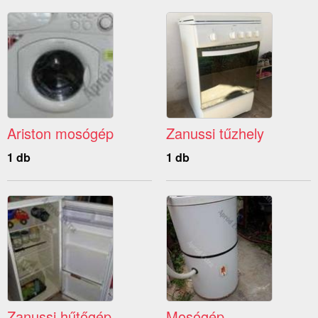
Ariston mosógép
Zanussi tűzhely
1 db
1 db
Zanussi hűtőgép
Mosógép