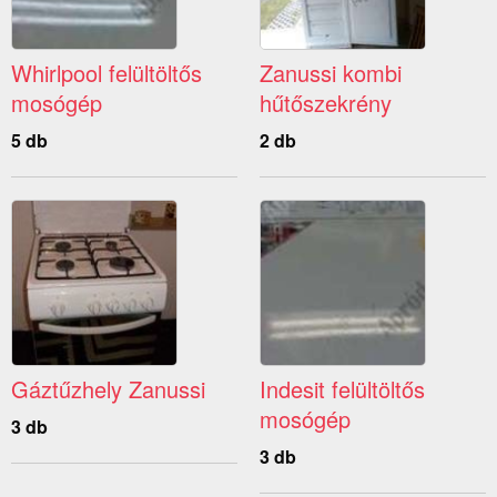
Whirlpool felültöltős
Zanussi kombi
mosógép
hűtőszekrény
5 db
2 db
Gáztűzhely Zanussi
Indesit felültöltős
mosógép
3 db
3 db