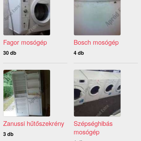
Fagor mosógép
Bosch mosógép
30 db
4 db
Zanussi hűtőszekrény
Szépséghibás
mosógép
3 db