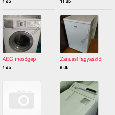
1 db
11 db
AEG mosógép
Zanussi fagyasztó
1 db
6 db