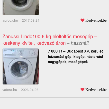
aprodx.hu –
2017.09.24.
Kedvencekbe
Zanussi Lindo100 6 kg elöltöltős mosógép –
keskeny kivitel, kedvező áron
– használt
7 000
Ft
–
Budapest XV. kerület
háztartási gép, kisgép, háztartási
nagygépek, mosógépek
vatera.hu –
2026.04.26.
Kedvencekbe