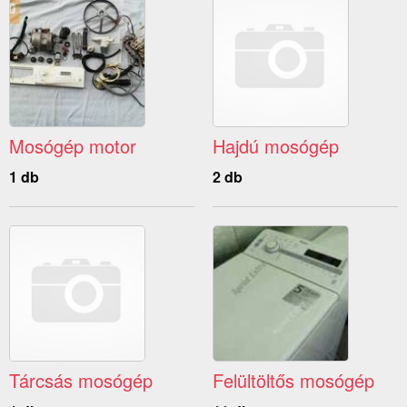
Mosógép motor
Hajdú mosógép
1 db
2 db
Tárcsás mosógép
Felültöltős mosógép