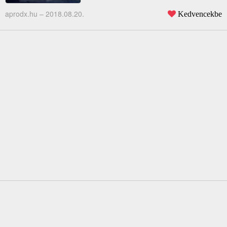
aprodx.hu –
2018.08.20.
Kedvencekbe