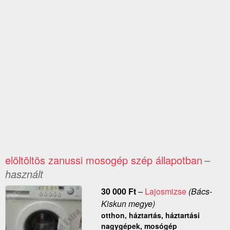
elöltöltös zanussi mosogép szép állapotban
–
használt
30 000
Ft
–
Lajosmizse
(Bács-
Kiskun megye)
otthon, háztartás, háztartási
nagygépek, mosógép