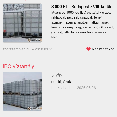
8 000
Ft
–
Budapest XVIII. kerület
Műanyag 1000l-es IBC víztartály eladó,
raklappal, ráccsal, csappal, fehér
színben, szép állapotban, alkalmasak:
ivóvíz, savanyúság, cefre, bor, nitro szol,
gázolaj, stb..tárolására.Van olcsóbb
kivi...
szerszampiac.hu –
2018.01.29.
Kedvencekbe
IBC víztartály
7 db
eladó, árak
hasznaltat.hu - 2026.08.06.