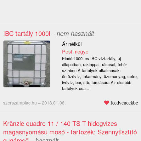
IBC tartály 1000l
– nem használt
Ár nélkül
Pest megye
Eladó 1000l-es IBC víztartály, új
állapotban, raklappal, ráccsal, fehér
színben.A tartályok alkalmasak:
öntözővíz, takarmány, üzemanyag, cefre,
ivóvíz, bor, stb..tárolására.Az olcsóbb
tartályok csa...
szerszampiac.hu –
2018.01.08.
Kedvencekbe
Kränzle quadro 11 / 140 TS T hidegvizes
magasnyomású mosó - tartozék: Szennytisztító
sugárcső
– használt