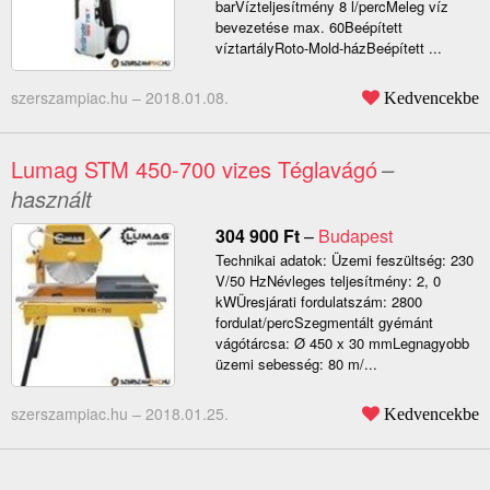
barVízteljesítmény 8 l/percMeleg víz
bevezetése max. 60Beépített
víztartályRoto-Mold-házBeépített ...
szerszampiac.hu –
2018.01.08.
Kedvencekbe
Lumag STM 450-700 vizes Téglavágó
–
használt
304 900
Ft
–
Budapest
Technikai adatok: Üzemi feszültség: 230
V/50 HzNévleges teljesítmény: 2, 0
kWÜresjárati fordulatszám: 2800
fordulat/percSzegmentált gyémánt
vágótárcsa: Ø 450 x 30 mmLegnagyobb
üzemi sebesség: 80 m/...
szerszampiac.hu –
2018.01.25.
Kedvencekbe