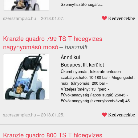
Szennytisztító sugárc...
szerszampiac.hu –
2018.01.07.
Kedvencekbe
Kranzle quadro 799 TS T hidegvizes
nagynyomású mosó
– használt
Ár nélkül
Budapest III. kerület
Üzemi nyomás, fokozatmentesen
szabályozható: 10-180 bar - Megengedett
max. túlnyomás: 200 bar -
Vízteljesítmény: 13 l/perc -
Fúvókanagyság (lapos sugár) 25045 -
Fúvókanagyság (szennyborotvával) 45 ...
szerszampiac.hu –
2018.01.25.
Kedvencekbe
Kranzle quadro 800 TS T hidegvizes