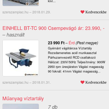
kivi...
szerszampiac.hu –
2018.01.29.
Kedvencekbe
EINHELL BT-TC 900 Csempevágó ár: 23.990, -
– használt
23 990
Ft
–
Érd
(Pest megye)
Gyémánt vágótárcsa Víztartály
Rozsdamenetes acél munkaasztal
Párhuzamvezető RCD csatlakozó
Hálózat: 230V/50Hz Teljesítmény: 900W
2950 rpm üresjáraton Vágási magasság
90 foknál: 41mm Vágási magasság...
szerszampiac.hu –
2018.01.31.
Kedvencekbe
Műanyag víztartály
7 db