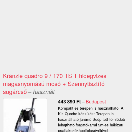
Kränzle quadro 9 / 170 TS T hidegvizes
magasnyomású mosó + Szennytisztító
sugárcső
– használt
443 890
Ft
–
Budapest
Kompakt és terepen is használható! A
Kis Quadro készülék: Terepen is
használható járómű Beépített tömlődob
lehajtható forgatókarral 5m-es hálózati
csatlakozókábelfelcsévélővel