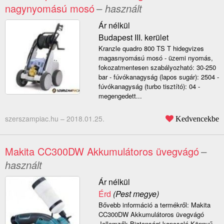
nagynyomású mosó
– használt
Ár nélkül
Budapest III. kerület
Kranzle quadro 800 TS T hidegvizes
magasnyomású mosó - üzemi nyomás,
fokozatmentesen szabályozható: 30-250
bar - fúvókanagyság (lapos sugár): 2504 -
fúvókanagyság (turbo tisztító): 04 -
megengedett...
szerszampiac.hu –
2018.01.25.
Kedvencekbe
Makita CC300DW Akkumulátoros üvegvágó
–
használt
Ár nélkül
Érd
(Pest megye)
Bővebb információ a termékről: Makita
CC300DW Akkumulátoros üvegvágó
Jellemzők Biztonsági kapcsoló Könnyű