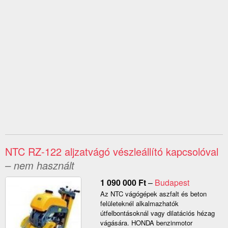
NTC RZ-122 aljzatvágó vészleállító kapcsolóval
– nem használt
1 090 000
Ft
–
Budapest
Az NTC vágógépek aszfalt és beton
felületeknél alkalmazhatók
útfelbontásoknál vagy dilatációs hézag
vágására. HONDA benzinmotor