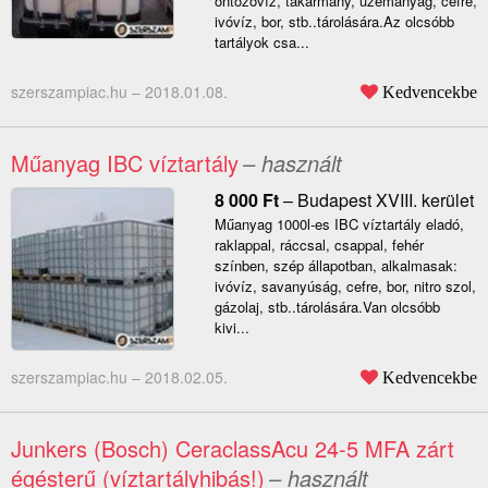
öntözővíz, takarmány, üzemanyag, cefre,
ivóvíz, bor, stb..tárolására.Az olcsóbb
tartályok csa...
szerszampiac.hu –
2018.01.08.
Kedvencekbe
Műanyag IBC víztartály
– használt
8 000
Ft
–
Budapest XVIII. kerület
Műanyag 1000l-es IBC víztartály eladó,
raklappal, ráccsal, csappal, fehér
színben, szép állapotban, alkalmasak:
ivóvíz, savanyúság, cefre, bor, nitro szol,
gázolaj, stb..tárolására.Van olcsóbb
kivi...
szerszampiac.hu –
2018.02.05.
Kedvencekbe
Junkers (Bosch) CeraclassAcu 24-5 MFA zárt
égésterű (víztartályhibás!)
– használt