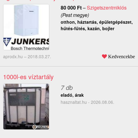
80 000
Ft
–
Szigetszentmiklós
(Pest megye)
otthon, háztartás, épületgépészet,
hűtés-fűtés, kazán, bojler
aprodx.hu –
2018.03.27.
Kedvencekbe
1000l-es víztartály
7 db
eladó, árak
hasznaltat.hu - 2026.08.06.