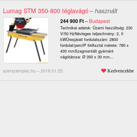
Lumag STM 350-800 téglavágó
– használt
244 900
Ft
–
Budapest
Technikai adatok: Üzemi feszültség: 230
V/50 HzNévleges teljesítmény: 2, 0
kWÜresjárati fordulatszám: 2800
fordulat/percIP 54Asztal mérete: 780 x
430 mmSzegmentált gyémánt
vágótárcsa: Ø 350 x 30 mm...
szerszampiac.hu –
2018.01.25.
Kedvencekbe