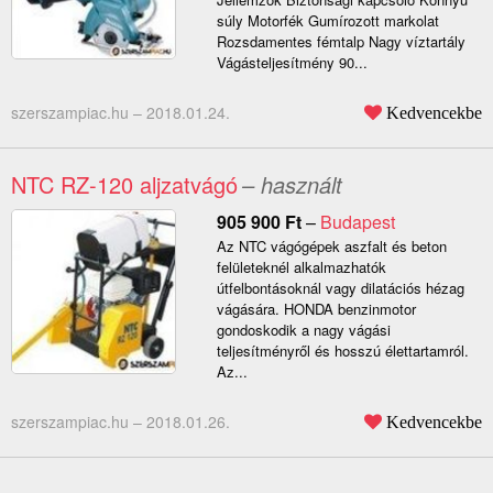
súly Motorfék Gumírozott markolat
Rozsdamentes fémtalp Nagy víztartály
Vágásteljesítmény 90...
szerszampiac.hu –
2018.01.24.
Kedvencekbe
NTC RZ-120 aljzatvágó
– használt
905 900
Ft
–
Budapest
Az NTC vágógépek aszfalt és beton
felületeknél alkalmazhatók
útfelbontásoknál vagy dilatációs hézag
vágására. HONDA benzinmotor
gondoskodik a nagy vágási
teljesítményről és hosszú élettartamról.
Az...
szerszampiac.hu –
2018.01.26.
Kedvencekbe