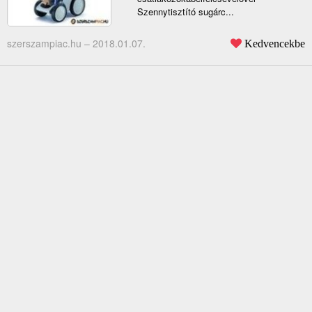
Szennytisztító sugárc...
szerszampiac.hu –
2018.01.07.
Kedvencekbe