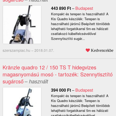
443 890
Ft
–
Budapest
Kompakt és terepen is használható! A
Kis Quadro készülék: Terepen is
használható járómű Beépített tömlődob
lehajtható forgatókarral 5m-es hálózati
csatlakozó kábelfelcsévélővel
Szennytisztító sugár...
szerszampiac.hu –
2018.01.07.
Kedvencekbe
Kränzle quadro 12 / 150 TS T hidegvizes
magasnyomású mosó - tartozék: Szennytisztító
sugárcső
– használt
394 000
Ft
–
Budapest
Kompakt és terepen is használható! A
Kis Quadro készülék: Terepen is
használható járómű Beépített tömlődob
lehajtható forgatókarral 5m-es hálózati
csatlakozókábelfelcsévélővel