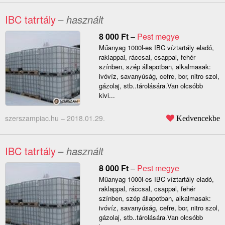
IBC tatrtály
– használt
8 000
Ft
–
Pest megye
Műanyag 1000l-es IBC víztartály eladó,
raklappal, ráccsal, csappal, fehér
színben, szép állapotban, alkalmasak:
ivóvíz, savanyúság, cefre, bor, nitro szol,
gázolaj, stb..tárolására.Van olcsóbb
kivi...
szerszampiac.hu –
2018.01.29.
Kedvencekbe
IBC tatrtály
– használt
8 000
Ft
–
Pest megye
Műanyag 1000l-es IBC víztartály eladó,
raklappal, ráccsal, csappal, fehér
színben, szép állapotban, alkalmasak:
ivóvíz, savanyúság, cefre, bor, nitro szol,
gázolaj, stb..tárolására.Van olcsóbb