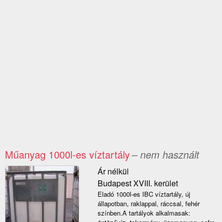
Műanyag 1000l-es víztartály
– nem használt
Ár nélkül
Budapest XVIII. kerület
Eladó 1000l-es IBC víztartály, új
állapotban, raklappal, ráccsal, fehér
színben.A tartályok alkalmasak: