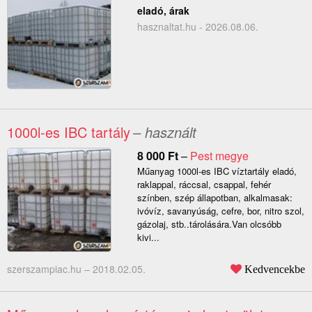
eladó, árak
hasznaltat.hu - 2026.08.06.
1000l-es IBC tartály
– használt
8 000
Ft
–
Pest megye
Műanyag 1000l-es IBC víztartály eladó,
raklappal, ráccsal, csappal, fehér
színben, szép állapotban, alkalmasak:
ivóvíz, savanyúság, cefre, bor, nitro szol,
gázolaj, stb..tárolására.Van olcsóbb
kivi...
szerszampiac.hu –
2018.02.05.
Kedvencekbe