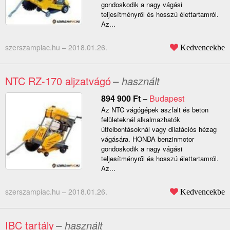
gondoskodik a nagy vágási
teljesítményről és hosszú élettartamról.
Az...
szerszampiac.hu –
2018.01.26.
Kedvencekbe
NTC RZ-170 aljzatvágó
– használt
894 900
Ft
–
Budapest
Az NTC vágógépek aszfalt és beton
felületeknél alkalmazhatók
útfelbontásoknál vagy dilatációs hézag
vágására. HONDA benzinmotor
gondoskodik a nagy vágási
teljesítményről és hosszú élettartamról.
Az...
szerszampiac.hu –
2018.01.26.
Kedvencekbe
IBC tartály
– használt