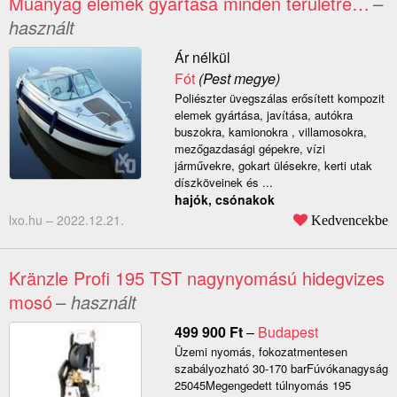
Műanyag elemek gyártása minden területre…
–
használt
Ár nélkül
Fót
(Pest megye)
Poliészter üvegszálas erősített kompozit
elemek gyártása, javítása, autókra
buszokra, kamionokra , villamosokra,
mezőgazdasági gépekre, vízi
járművekre, gokart ülésekre, kerti utak
díszköveinek és ...
hajók, csónakok
lxo.hu –
2022.12.21.
Kedvencekbe
Kränzle Profi 195 TST nagynyomású hidegvizes
mosó
– használt
499 900
Ft
–
Budapest
Üzemi nyomás, fokozatmentesen
szabályozható 30-170 barFúvókanagyság
25045Megengedett túlnyomás 195