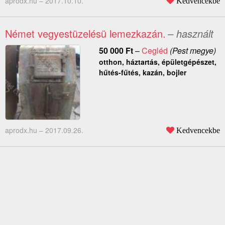
aprodx.hu –
2017.10.10.
Kedvencekbe
Német vegyestüzelésü lemezkazán.
– használt
50 000
Ft
–
Cegléd
(Pest megye)
otthon, háztartás, épületgépészet,
hűtés-fűtés, kazán, bojler
aprodx.hu –
2017.09.26.
Kedvencekbe