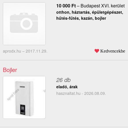
10 000
Ft
–
Budapest XVI. kerület
otthon, háztartás, épületgépészet,
hűtés-fűtés, kazán, bojler
aprodx.hu –
2017.11.29.
Kedvencekbe
Bojler
26 db
eladó, árak
hasznaltat.hu - 2026.08.09.