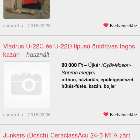
aprodx.hu –
2018.02.28.
Kedvencekbe
Viadrus U-22C és U-22D tipusú öntöttvas tagos
kazán
– használt
80 000
Ft
–
Újkér
(Győr-Moson-
Sopron megye)
otthon, háztartás, épületgépészet,
hűtés-fűtés, kazán, bojler
aprodx.hu –
2018.03.06.
Kedvencekbe
Junkers (Bosch) CeraclassAcu 24-5 MFA zárt