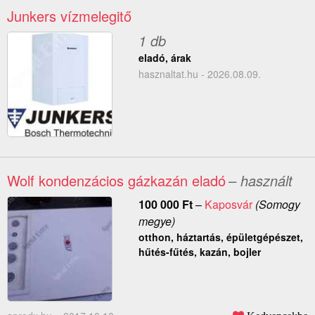
Junkers vízmelegitő
1 db
eladó, árak
hasznaltat.hu - 2026.08.09.
Wolf kondenzácios gázkazán eladó
– használt
100 000
Ft
–
Kaposvár
(Somogy
megye)
otthon, háztartás, épületgépészet,
hűtés-fűtés, kazán, bojler