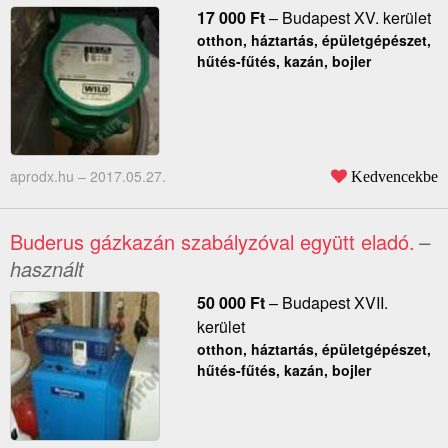
17 000
Ft
–
Budapest XV. kerület
otthon, háztartás, épületgépészet,
hűtés-fűtés, kazán, bojler
aprodx.hu –
2017.05.27.
Kedvencekbe
Buderus gázkazán szabályzóval együtt eladó.
–
használt
50 000
Ft
–
Budapest XVII.
kerület
otthon, háztartás, épületgépészet,
hűtés-fűtés, kazán, bojler