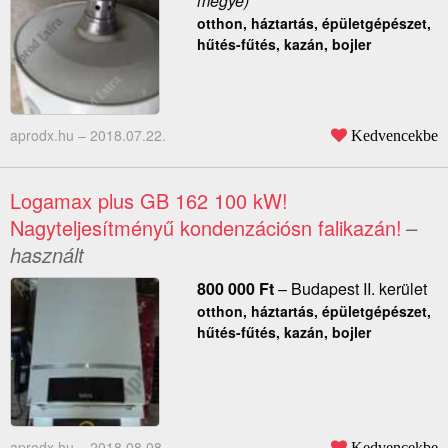
megye)
otthon, háztartás, épületgépészet,
hűtés-fűtés, kazán, bojler
aprodx.hu –
2018.07.22.
Kedvencekbe
Logamax plus GB 162 100 kW!
Nagyteljesítményű kondenzációsn falikazán!
–
használt
800 000
Ft
–
Budapest II. kerület
otthon, háztartás, épületgépészet,
hűtés-fűtés, kazán, bojler
aprodx.hu –
2018.08.08.
Kedvencekbe