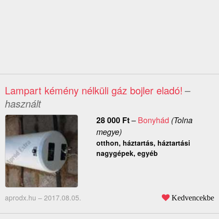
Lampart kémény nélküli gáz bojler eladó!
–
használt
28 000
Ft
–
Bonyhád
(Tolna
megye)
otthon, háztartás, háztartási
nagygépek, egyéb
aprodx.hu –
2017.08.05.
Kedvencekbe