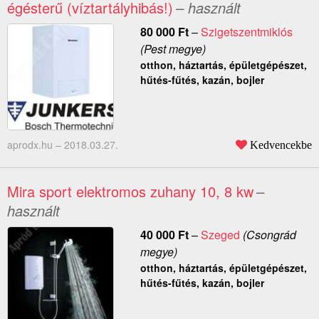
égésterű (víztartályhibás!)
– használt
80 000
Ft
–
Szigetszentmiklós
(Pest megye)
otthon, háztartás, épületgépészet,
hűtés-fűtés, kazán, bojler
aprodx.hu –
2018.03.27.
Kedvencekbe
Mira sport elektromos zuhany 10, 8 kw
–
használt
40 000
Ft
–
Szeged
(Csongrád
megye)
otthon, háztartás, épületgépészet,
hűtés-fűtés, kazán, bojler