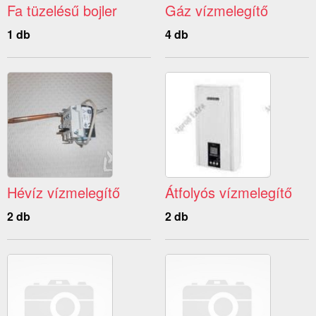
Fa tüzelésű bojler
Gáz vízmelegítő
1 db
4 db
Hévíz vízmelegítő
Átfolyós vízmelegítő
2 db
2 db