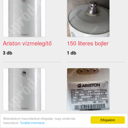
Ariston vízmelegítő
150 literes bojler
3 db
1 db
Vízmelegítő
100 literes bojler
Weboldalunk használatával elfogadja, hogy cookie-kat
Elfogadom
villanybojler
használunk.
További információ
1 db