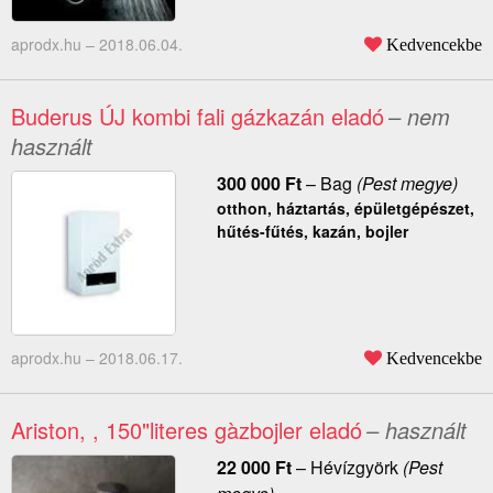
aprodx.hu –
2018.06.04.
Kedvencekbe
Buderus ÚJ kombi fali gázkazán eladó
– nem
használt
300 000
Ft
–
Bag
(Pest megye)
otthon, háztartás, épületgépészet,
hűtés-fűtés, kazán, bojler
aprodx.hu –
2018.06.17.
Kedvencekbe
Ariston, , 150"literes gàzbojler eladó
– használt
22 000
Ft
–
Hévízgyörk
(Pest