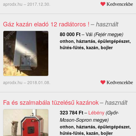
aprodx.hu –
2017.12.30.
Kedvencekbe
Gáz kazán eladó 12 radiátoros !
– használt
80 000
Ft
–
Vál
(Fejér megye)
otthon, háztartás, épületgépészet,
hűtés-fűtés, kazán, bojler
aprodx.hu –
2018.01.08.
Kedvencekbe
Fa és szalmabála tüzelésű kazánok
– használt
323 784
Ft
–
Lébény
(Győr-
Moson-Sopron megye)
otthon, háztartás, épületgépészet,
hűtés-fűtés, kazán, bojler