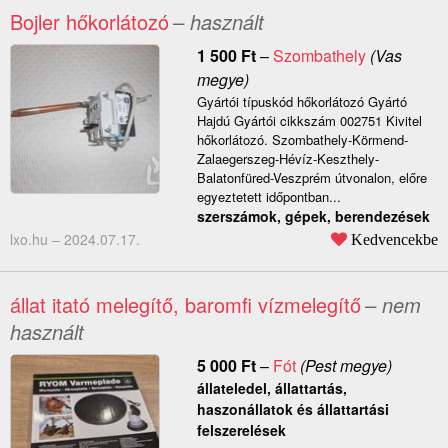
Bojler hőkorlátozó
– használt
1 500
Ft
–
Szombathely
(Vas
megye)
Gyártói típuskód hőkorlátozó Gyártó
Hajdú Gyártói cikkszám 002751 Kivitel
hőkorlátozó. Szombathely-Körmend-
Zalaegerszeg-Hévíz-Keszthely-
Balatonfüred-Veszprém útvonalon, előre
egyeztetett időpontban...
szerszámok, gépek, berendezések
lxo.hu –
2024.07.17.
Kedvencekbe
állat itató melegítő, baromfi vízmelegítő
– nem
használt
5 000
Ft
–
Fót
(Pest megye)
állateledel, állattartás,
haszonállatok és állattartási
felszerelések