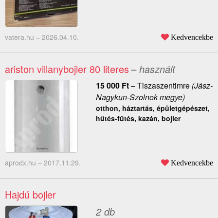
vatera.hu –
2026.04.10.
Kedvencekbe
ariston villanybojler 80 literes
– használt
15 000
Ft
–
Tiszaszentimre
(Jász-
Nagykun-Szolnok megye)
otthon, háztartás, épületgépészet,
hűtés-fűtés, kazán, bojler
aprodx.hu –
2017.11.29.
Kedvencekbe
Hajdú bojler
2 db