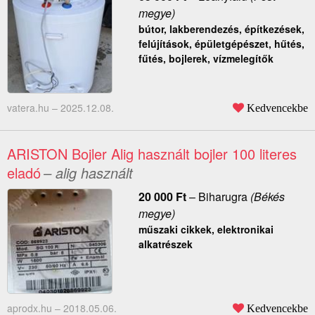
megye)
bútor, lakberendezés, építkezések,
felújítások, épületgépészet, hűtés,
fűtés, bojlerek, vízmelegítők
vatera.hu –
2025.12.08.
Kedvencekbe
ARISTON Bojler Alig használt bojler 100 literes
eladó
– alig használt
20 000
Ft
–
Biharugra
(Békés
megye)
műszaki cikkek, elektronikai
alkatrészek
aprodx.hu –
2018.05.06.
Kedvencekbe