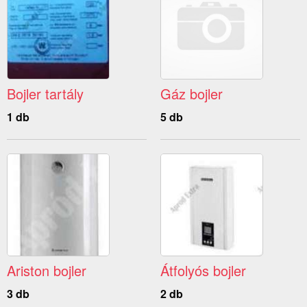
Bojler tartály
Gáz bojler
1 db
5 db
Ariston bojler
Átfolyós bojler
3 db
2 db