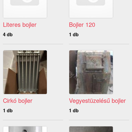
Literes bojler
Bojler 120
4 db
1 db
Cirkó bojler
Vegyestüzelésű bojler
1 db
1 db