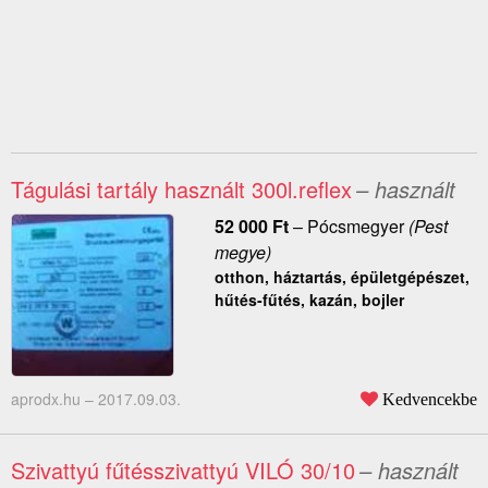
Tágulási tartály használt 300l.reflex
– használt
52 000
Ft
–
Pócsmegyer
(Pest
megye)
otthon, háztartás, épületgépészet,
hűtés-fűtés, kazán, bojler
aprodx.hu –
2017.09.03.
Kedvencekbe
Szivattyú fűtésszivattyú VILÓ 30/10
– használt