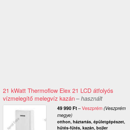
21 kWatt Thermoflow Elex 21 LCD átfolyós
vízmelegítő melegvíz kazán
– használt
49 990
Ft
–
Veszprém
(Veszprém
megye)
otthon, háztartás, épületgépészet,
hűtés-fűtés, kazán, bojler