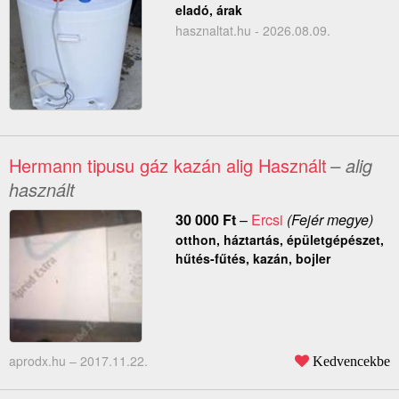
eladó, árak
hasznaltat.hu - 2026.08.09.
Hermann tipusu gáz kazán alig Használt
– alig
használt
30 000
Ft
–
Ercsi
(Fejér megye)
otthon, háztartás, épületgépészet,
hűtés-fűtés, kazán, bojler
aprodx.hu –
2017.11.22.
Kedvencekbe