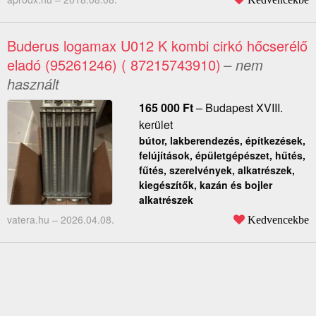
Buderus logamax U012 K kombi cirkó hőcserélő
eladó (95261246) ( 87215743910)
– nem
használt
165 000
Ft
–
Budapest XVIII.
kerület
bútor, lakberendezés, építkezések,
felújítások, épületgépészet, hűtés,
fűtés, szerelvények, alkatrészek,
kiegészítők, kazán és bojler
alkatrészek
vatera.hu –
2026.04.08.
Kedvencekbe