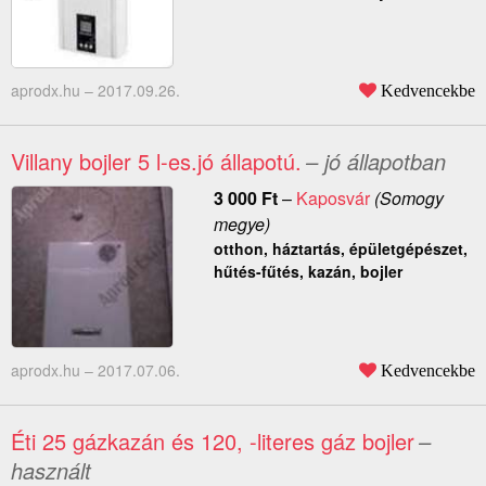
aprodx.hu –
2017.09.26.
Kedvencekbe
Villany bojler 5 l-es.jó állapotú.
– jó állapotban
3 000
Ft
–
Kaposvár
(Somogy
megye)
otthon, háztartás, épületgépészet,
hűtés-fűtés, kazán, bojler
aprodx.hu –
2017.07.06.
Kedvencekbe
Éti 25 gázkazán és 120, -literes gáz bojler
–
használt