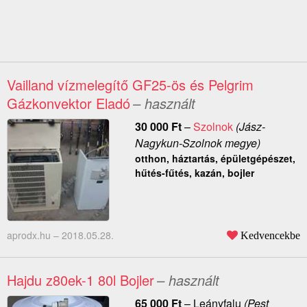
Vailland vízmelegítő GF25-ös és Pelgrim
Gázkonvektor Eladó
– használt
30 000
Ft
–
Szolnok
(Jász-
Nagykun-Szolnok megye)
otthon, háztartás, épületgépészet,
hűtés-fűtés, kazán, bojler
aprodx.hu –
2018.05.28.
Kedvencekbe
Hajdu z80ek-1 80l Bojler
– használt
65 000
Ft
–
Leányfalu
(Pest