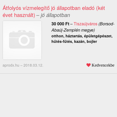
Átfolyós vízmelegítő jó állapotban eladó (két
évet használt)
– jó állapotban
30 000
Ft
–
Tiszaújváros
(Borsod-
Abaúj-Zemplén megye)
otthon, háztartás, épületgépészet,
hűtés-fűtés, kazán, bojler
aprodx.hu –
2018.03.12.
Kedvencekbe