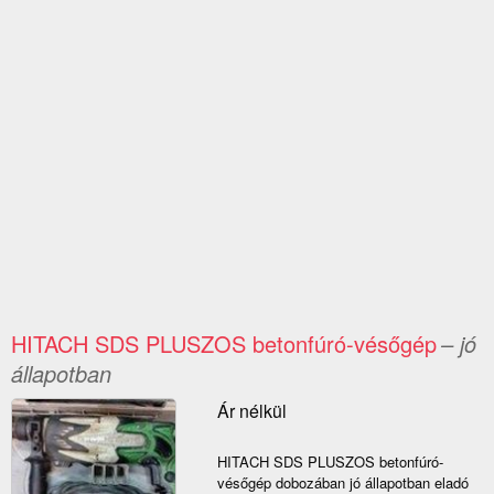
HITACH SDS PLUSZOS betonfúró-vésőgép
– jó
állapotban
Ár nélkül
HITACH SDS PLUSZOS betonfúró-
vésőgép dobozában jó állapotban eladó