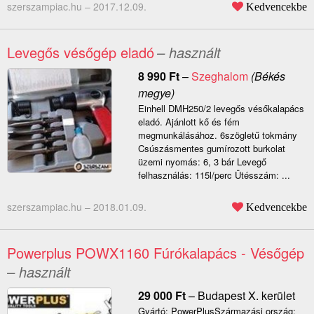
szerszampiac.hu –
2017.12.09.
Kedvencekbe
Levegős vésőgép eladó
– használt
8 990
Ft
–
Szeghalom
(Békés
megye)
Einhell DMH250/2 levegős vésőkalapács
eladó. Ajánlott kő és fém
megmunkálásához. 6szögletű tokmány
Csúszásmentes gumírozott burkolat
üzemi nyomás: 6, 3 bár Levegő
felhasználás: 115l/perc Ütésszám: ...
szerszampiac.hu –
2018.01.09.
Kedvencekbe
Powerplus POWX1160 Fúrókalapács - Vésőgép
– használt
29 000
Ft
–
Budapest X. kerület
Gyártó: PowerPlusSzármazási ország: