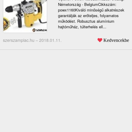
Németország - BelgiumCikkszám:
powx1160Kiváló minőségű alkatrészek
garantálják az erőteljes, folyamatos
működést. Robusztus alumínium
hajtóműház, túlterhelés ell...
szerszampiac.hu –
2018.01.11.
Kedvencekbe