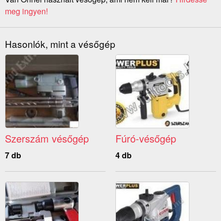
meg ingyen!
Hasonlók, mint a vésőgép
Szerszám vésőgép
Fúró-vésőgép
7 db
4 db