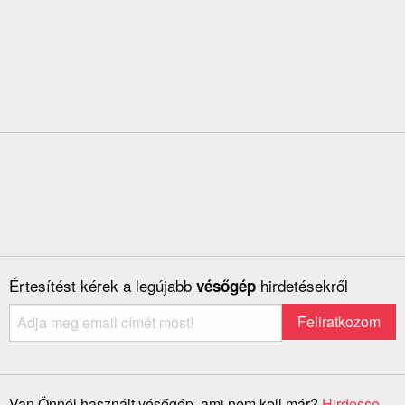
Értesítést kérek a legújabb
hirdetésekről
vésőgép
Van Önnél használt vésőgép, ami nem kell már?
Hirdesse