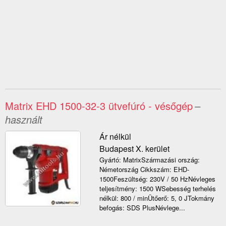
Matrix EHD 1500-32-3 ütvefúró - vésőgép
–
használt
Ár nélkül
Budapest X. kerület
Gyártó: MatrixSzármazási ország:
Németország Cikkszám: EHD-
1500Feszültség: 230V / 50 HzNévleges
teljesítmény: 1500 WSebesség terhelés
nélkül: 800 / minÜtőerő: 5, 0 JTokmány
befogás: SDS PlusNévlege...