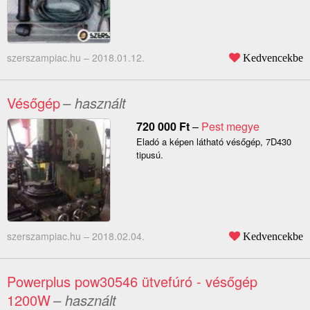
szerszampiac.hu –
2018.01.12.
Kedvencekbe
Vésőgép
– használt
720 000
Ft
–
Pest megye
Eladó a képen látható vésőgép, 7D430
tipusú.
szerszampiac.hu –
2018.02.04.
Kedvencekbe
Powerplus pow30546 ütvefúró - vésőgép
1200W
– használt