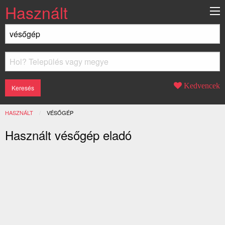
Használt
Kedvencek
HASZNÁLT
JELENLEGI:
VÉSŐGÉP
Használt vésőgép eladó