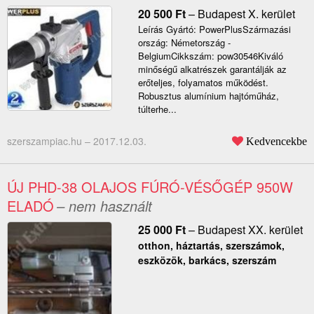
20 500
Ft
–
Budapest X. kerület
Leírás Gyártó: PowerPlusSzármazási
ország: Németország -
BelgiumCikkszám: pow30546Kiváló
minőségű alkatrészek garantálják az
erőteljes, folyamatos működést.
Robusztus alumínium hajtóműház,
túlterhe...
szerszampiac.hu –
2017.12.03.
Kedvencekbe
ÚJ PHD-38 OLAJOS FÚRÓ-VÉSŐGÉP 950W
ELADÓ
– nem használt
25 000
Ft
–
Budapest XX. kerület
otthon, háztartás, szerszámok,
eszközök, barkács, szerszám