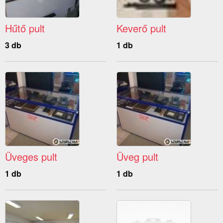
Hűtő pult
Keverő pult
3 db
1 db
Üveges pult
Üveg pult
1 db
1 db