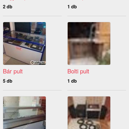
2 db
1 db
Bár pult
Bolti pult
5 db
1 db