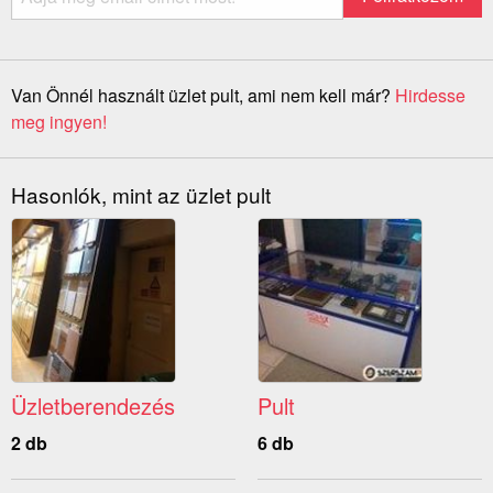
Van Önnél használt üzlet pult, ami nem kell már?
Hirdesse
meg ingyen!
Hasonlók, mint az üzlet pult
Üzletberendezés
Pult
2 db
6 db