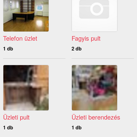
Telefon üzlet
Fagyis pult
1 db
2 db
Üzleti pult
Üzleti berendezés
1 db
1 db