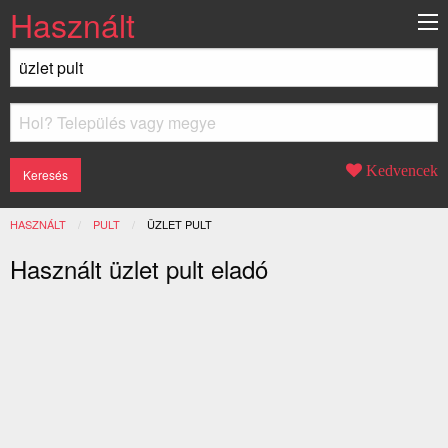
Használt
Kedvencek
HASZNÁLT
PULT
JELENLEGI:
ÜZLET PULT
Használt üzlet pult eladó