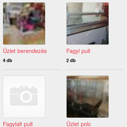
Üzlet berendezés
Fagyi pult
4 db
2 db
Fagylalt pult
Üzlet polc