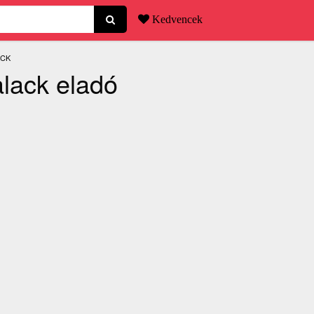
Kedvencek
ACK
alack eladó