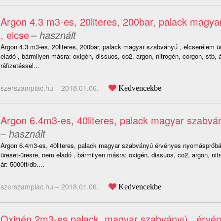
Argon 4.3 m3-es, 20literes, 200bar, palack magy
, elcse
– használt
Argon 4.3 m3-es, 20literes, 200bar, palack magyar szabványú , elcserélem ü
eladó , bármilyen másra: oxigén, dissuos, co2, argon, nitrogén, corgon, stb, á
ráfizetéssel...
szerszampiac.hu –
2018.01.06.
Kedvencekbe
Argon 6.4m3-es, 40literes, palack magyar szabvá
– használt
Argon 6.4m3-es, 40literes, palack magyar szabványú érvényes nyomáspróbá
üreset-üresre, nem eladó , bármilyen másra: oxigén, dissuos, co2, argon, nitr
ár: 5000ft/db....
szerszampiac.hu –
2018.01.06.
Kedvencekbe
Oxigén 2m3-es palack, magyar szabványú , érvé