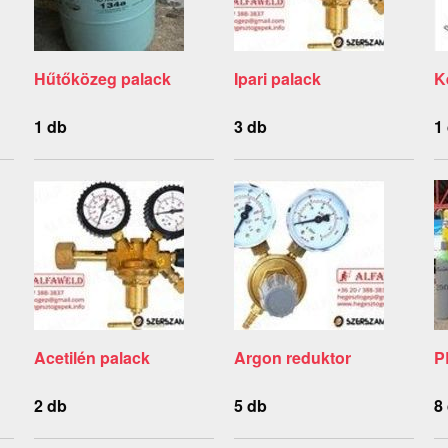
Hűtőközeg palack
Ipari palack
K
1 db
3 db
1
Acetilén palack
Argon reduktor
P
2 db
5 db
8