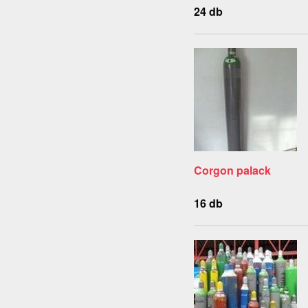
24 db
Corgon palack
16 db