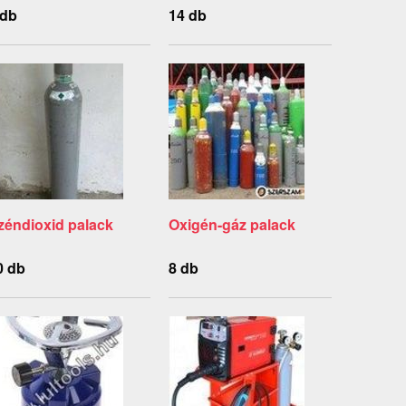
 db
14 db
zéndioxid palack
Oxigén-gáz palack
0 db
8 db