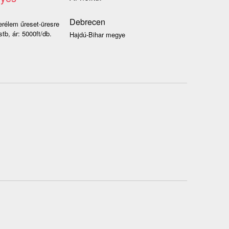
Debrecen
rélem űreset-üresre
tb, ár: 5000ft/db.
Hajdú-Bihar megye