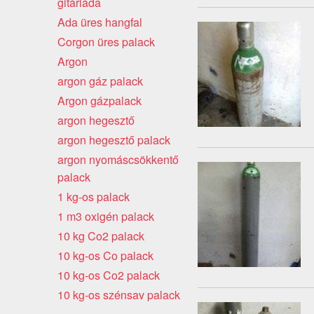
gitárláda
Ada üres hangfal
Corgon üres palack
Argon
argon gáz palack
Argon gázpalack
argon hegesztő
argon hegesztő palack
argon nyomáscsökkentő
palack
1 kg-os palack
1 m3 oxigén palack
10 kg Co2 palack
10 kg-os Co palack
10 kg-os Co2 palack
10 kg-os szénsav palack