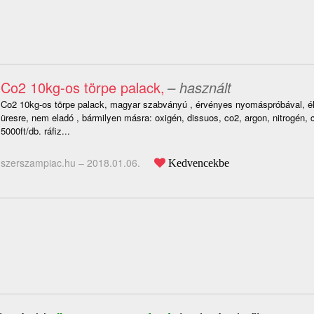
Co2 10kg-os törpe palack,
– használt
Co2 10kg-os törpe palack, magyar szabványú , érvényes nyomáspróbával, él
üresre, nem eladó , bármilyen másra: oxigén, dissuos, co2, argon, nitrogén, c
5000ft/db. ráfiz...
szerszampiac.hu –
2018.01.06.
Kedvencekbe