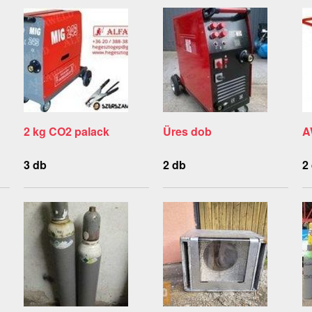
2 kg CO2 palack
Üres dob
A
3 db
2 db
2