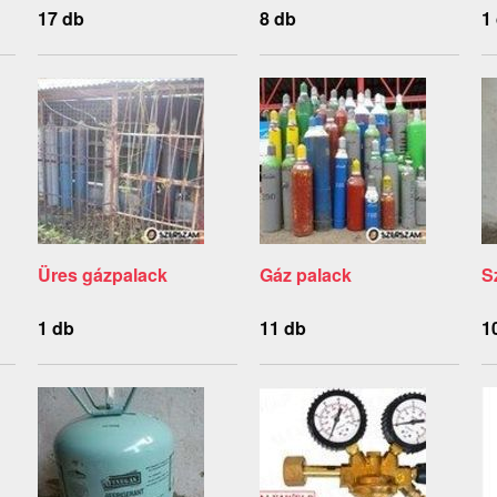
17 db
8 db
1
Üres gázpalack
Gáz palack
S
1 db
11 db
1