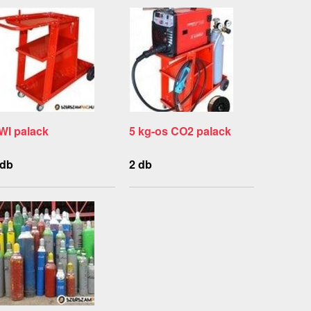
WI palack
5 kg-os CO2 palack
 db
2 db