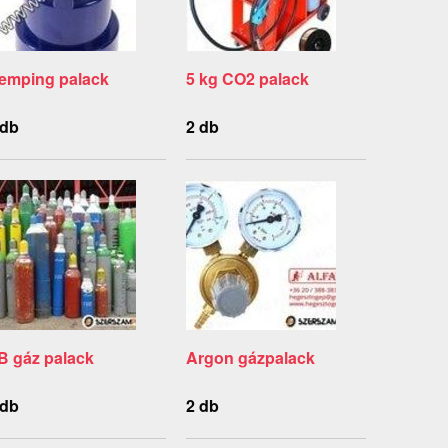
emping palack
5 kg CO2 palack
 db
2 db
B gáz palack
Argon gázpalack
 db
2 db