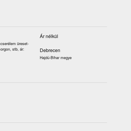
Ár nélkül
cserélem üreset-
orgon, stb, ár:
Debrecen
Hajdú-Bihar megye