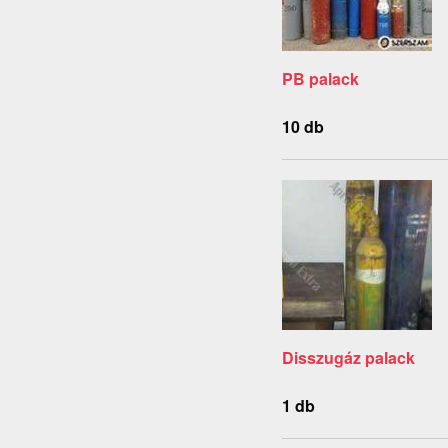
PB palack
10 db
Disszugáz palack
1 db