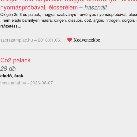
nyomáspróbával, élcserélem
– használt
Oxigén 2m3-es palack, magyar szabványú , érvényes nyomáspróbával, élcse
, nem eladó bármilyen másra: oxigén, dissuos, co2, argon, nitrogén, corgon, s
ráfizetéss...
szerszampiac.hu –
2018.01.06.
Kedvencekbe
Co2 palack
28 db
eladó, árak
hasznaltat.hu - 2026-08-07