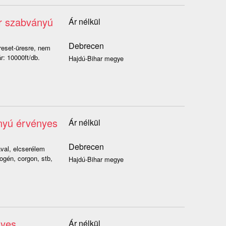
ar szabványú
Ár nélkül
Debrecen
reset-üresre, nem
r: 10000ft/db.
Hajdú-Bihar megye
nyú érvényes
Ár nélkül
Debrecen
val, elcserélem
ogén, corgon, stb,
Hajdú-Bihar megye
nyes
Ár nélkül