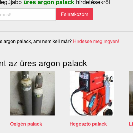
 legújabb
üres argon palack
hirdetésekről
s argon palack, ami nem kell már?
Hirdesse meg ingyen!
nt az üres argon palack
Oxigén palack
Hegesztő palack
L