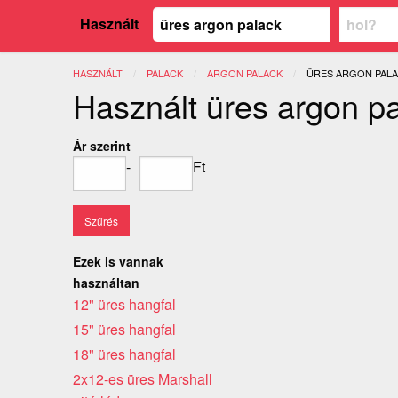
Használt
HASZNÁLT
PALACK
ARGON PALACK
JELENLEGI:
ÜRES ARGON PAL
Használt üres argon p
Ár szerint
-
Ft
Ezek is vannak
használtan
12" üres hangfal
15" üres hangfal
18" üres hangfal
2x12-es üres Marshall