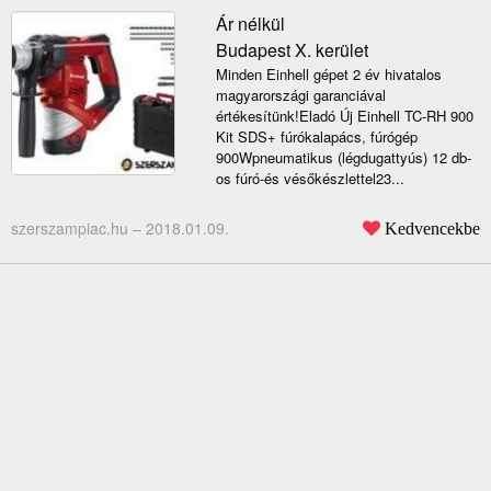
Ár nélkül
Budapest X. kerület
Minden Einhell gépet 2 év hivatalos
magyarországi garanciával
értékesítünk!Eladó Új Einhell TC-RH 900
Kit SDS+ fúrókalapács, fúrógép
900Wpneumatikus (légdugattyús) 12 db-
os fúró-és vésőkészlettel23...
szerszampiac.hu –
2018.01.09.
Kedvencekbe