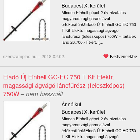
Budapest X. kerület
Minden Einhell gépet 2 év hivatalos
magyarországi garanciával
értékesítünk!Eladó Új Einhell GC-EC 750
T Kit Elektr. magassági ágvágó
láncfűrész (teleszkópos) 750W + tartalék
lánc 26.700.- Ft-ért. (...
szerszampiac.hu –
2018.02.02.
Kedvencekbe
Eladó Új Einhell GC-EC 750 T Kit Elektr.
magassági ágvágó láncfűrész (teleszkópos)
750W
– nem használt
Ár nélkül
Budapest X. kerület
Minden Einhell gépet 2 év hivatalos
magyarországi garanciával
értékesítünk!Eladó Új Einhell GC-EC 750
T Kit Elektr. magassági ágvágó