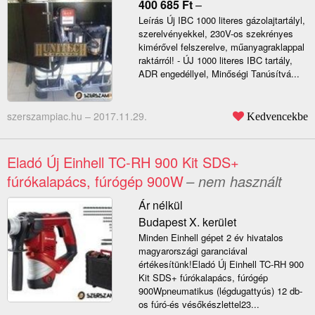
400 685
Ft
–
Leírás Új IBC 1000 literes gázolajtartályl,
szerelvényekkel, 230V-os szekrényes
kimérővel felszerelve, műanyagraklappal
raktárról! - ÚJ 1000 literes IBC tartály,
ADR engedéllyel, Minőségi Tanúsítvá...
szerszampiac.hu –
2017.11.29.
Kedvencekbe
Eladó Új Einhell TC-RH 900 Kit SDS+
fúrókalapács, fúrógép 900W
– nem használt
Ár nélkül
Budapest X. kerület
Minden Einhell gépet 2 év hivatalos
magyarországi garanciával
értékesítünk!Eladó Új Einhell TC-RH 900
Kit SDS+ fúrókalapács, fúrógép
900Wpneumatikus (légdugattyús) 12 db-
os fúró-és vésőkészlettel23...