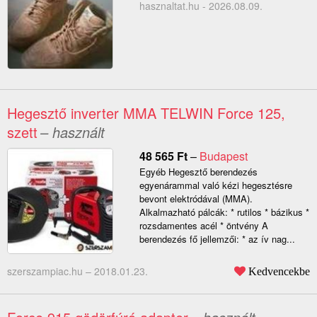
hasznaltat.hu - 2026.08.09.
Hegesztő inverter MMA TELWIN Force 125,
szett
– használt
48 565
Ft
–
Budapest
Egyéb Hegesztő berendezés
egyenárammal való kézi hegesztésre
bevont elektródával (MMA).
Alkalmazható pálcák: * rutilos * bázikus *
rozsdamentes acél * öntvény A
berendezés fő jellemzői: * az ív nag...
szerszampiac.hu –
2018.01.23.
Kedvencekbe