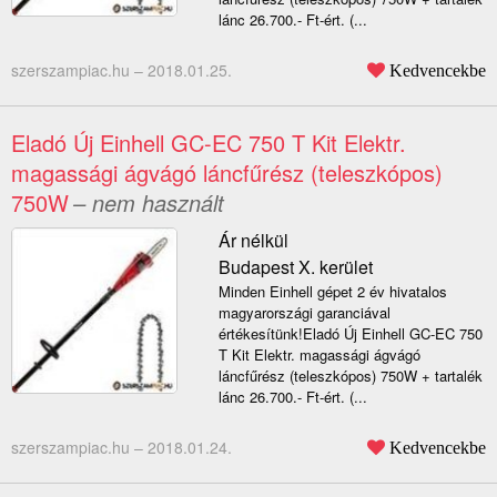
lánc 26.700.- Ft-ért. (...
szerszampiac.hu –
2018.01.25.
Kedvencekbe
Eladó Új Einhell GC-EC 750 T Kit Elektr.
magassági ágvágó láncfűrész (teleszkópos)
750W
– nem használt
Ár nélkül
Budapest X. kerület
Minden Einhell gépet 2 év hivatalos
magyarországi garanciával
értékesítünk!Eladó Új Einhell GC-EC 750
T Kit Elektr. magassági ágvágó
láncfűrész (teleszkópos) 750W + tartalék
lánc 26.700.- Ft-ért. (...
szerszampiac.hu –
2018.01.24.
Kedvencekbe