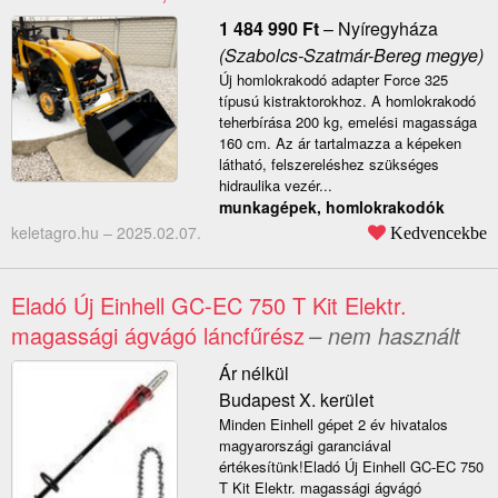
1 484 990
Ft
–
Nyíregyháza
(Szabolcs-Szatmár-Bereg megye)
Új homlokrakodó adapter Force 325
típusú kistraktorokhoz. A homlokrakodó
teherbírása 200 kg, emelési magassága
160 cm. Az ár tartalmazza a képeken
látható, felszereléshez szükséges
hidraulika vezér...
munkagépek, homlokrakodók
keletagro.hu –
2025.02.07.
Kedvencekbe
Eladó Új Einhell GC-EC 750 T Kit Elektr.
magassági ágvágó láncfűrész
– nem használt
Ár nélkül
Budapest X. kerület
Minden Einhell gépet 2 év hivatalos
magyarországi garanciával
értékesítünk!Eladó Új Einhell GC-EC 750
T Kit Elektr. magassági ágvágó