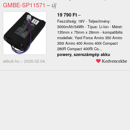
GMBE-SP11571
– új
19 790
Ft
–
Feszültség: 18V - Teljesítmény:
3000mAh/54Wh - Típus: Li-Ion - Méret:
135mm x 75mm x 29mm - kompatibilis
modellek: Yard Force Amiro 350 Amiro
350i Amiro 400 Amiro 400i Compact
280R Compact 400Ri Co...
powery, szerszámgép akku
akkuk.hu –
2026.02.04.
Kedvencekbe