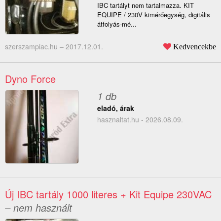
IBC tartályt nem tartalmazza. KIT
EQUIPE / 230V kimérőegység, digitális
átfolyás-mé...
szerszampiac.hu –
2017.12.01.
Kedvencekbe
Dyno Force
1 db
eladó, árak
hasznaltat.hu - 2026.08.09.
Új IBC tartály 1000 literes + Kit Equipe 230VAC
– nem használt