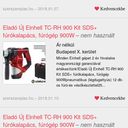
szerszampiac.hu –
2018.01.07.
Kedvencekbe
Eladó Új Einhell TC-RH 900 Kit SDS+
fúrókalapács, fúrógép 900W
– nem használt
Ár nélkül
Budapest X. kerület
Minden Einhell gépet 2 év hivatalos
magyarországi garanciával
értékesítünk!Eladó Új Einhell TC-RH 900
Kit SDS+ fúrókalapács, fúrógép
900Wpneumatikus (légdugattyús) 12 db-
os fúró-és vésőkészlettel25...
szerszampiac.hu –
2018.01.10.
Kedvencekbe
Eladó Új Einhell TC-RH 900 Kit SDS+
fúrókalapács, fúrógép 900W
– nem használt