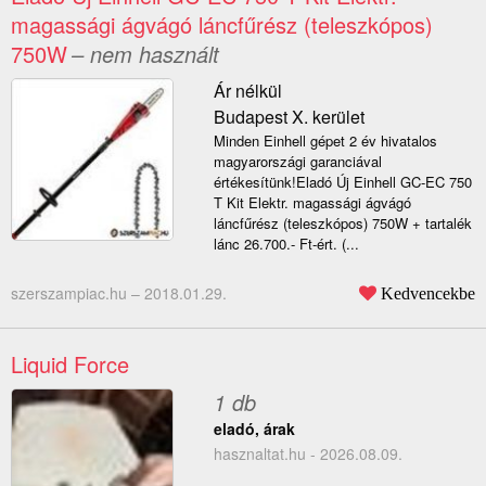
magassági ágvágó láncfűrész (teleszkópos)
750W
– nem használt
Ár nélkül
Budapest X. kerület
Minden Einhell gépet 2 év hivatalos
magyarországi garanciával
értékesítünk!Eladó Új Einhell GC-EC 750
T Kit Elektr. magassági ágvágó
láncfűrész (teleszkópos) 750W + tartalék
lánc 26.700.- Ft-ért. (...
szerszampiac.hu –
2018.01.29.
Kedvencekbe
Liquid Force
1 db
eladó, árak
hasznaltat.hu - 2026.08.09.