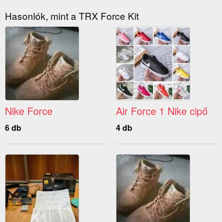
Hasonlók, mint a TRX Force Kit
Nike Force
Air Force 1 Nike cipő
6 db
4 db