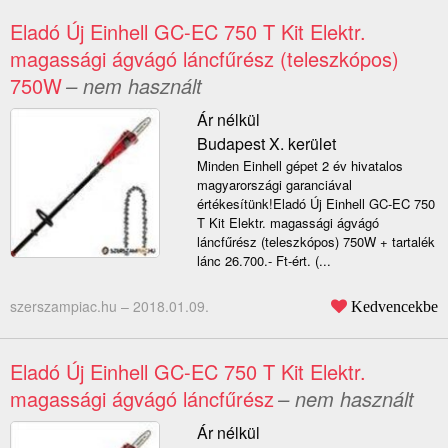
Eladó Új Einhell GC-EC 750 T Kit Elektr.
magassági ágvágó láncfűrész (teleszkópos)
750W
– nem használt
Ár nélkül
Budapest X. kerület
Minden Einhell gépet 2 év hivatalos
magyarországi garanciával
értékesítünk!Eladó Új Einhell GC-EC 750
T Kit Elektr. magassági ágvágó
láncfűrész (teleszkópos) 750W + tartalék
lánc 26.700.- Ft-ért. (...
szerszampiac.hu –
2018.01.09.
Kedvencekbe
Eladó Új Einhell GC-EC 750 T Kit Elektr.
magassági ágvágó láncfűrész
– nem használt
Ár nélkül