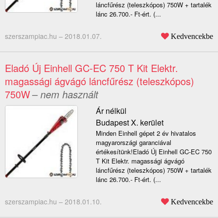
láncfűrész (teleszkópos) 750W + tartalék
lánc 26.700.- Ft-ért. (...
szerszampiac.hu –
2018.01.07.
Kedvencekbe
Eladó Új Einhell GC-EC 750 T Kit Elektr.
magassági ágvágó láncfűrész (teleszkópos)
750W
– nem használt
Ár nélkül
Budapest X. kerület
Minden Einhell gépet 2 év hivatalos
magyarországi garanciával
értékesítünk!Eladó Új Einhell GC-EC 750
T Kit Elektr. magassági ágvágó
láncfűrész (teleszkópos) 750W + tartalék
lánc 26.700.- Ft-ért. (...
szerszampiac.hu –
2018.01.10.
Kedvencekbe