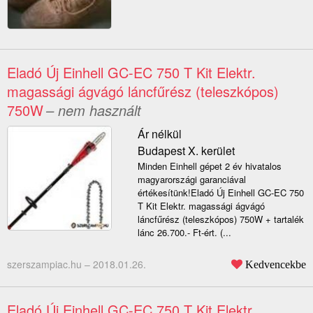
Eladó Új Einhell GC-EC 750 T Kit Elektr.
magassági ágvágó láncfűrész (teleszkópos)
750W
– nem használt
Ár nélkül
Budapest X. kerület
Minden Einhell gépet 2 év hivatalos
magyarországi garanciával
értékesítünk!Eladó Új Einhell GC-EC 750
T Kit Elektr. magassági ágvágó
láncfűrész (teleszkópos) 750W + tartalék
lánc 26.700.- Ft-ért. (...
szerszampiac.hu –
2018.01.26.
Kedvencekbe
Eladó Új Einhell GC-EC 750 T Kit Elektr.