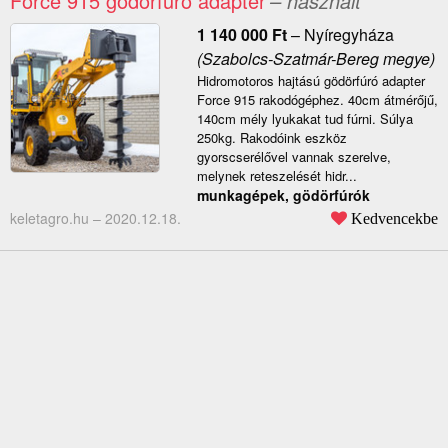
Force 915 gödörfúró adapter
– használt
1 140 000
Ft
–
Nyíregyháza
(Szabolcs-Szatmár-Bereg megye)
Hidromotoros hajtású gödörfúró adapter
Force 915 rakodógéphez. 40cm átmérőjű,
140cm mély lyukakat tud fúrni. Súlya
250kg. Rakodóink eszköz
gyorscserélővel vannak szerelve,
melynek reteszelését hidr...
munkagépek, gödörfúrók
keletagro.hu –
2020.12.18.
Kedvencekbe