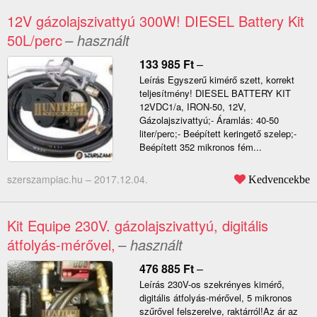
12V gázolajszivattyú 300W! DIESEL Battery Kit
50L/perc
– használt
133 985
Ft
–
Leírás Egyszerű kimérő szett, korrekt
teljesítmény! DIESEL BATTERY KIT
12VDC1/a, IRON-50, 12V,
Gázolajszivattyú;- Áramlás: 40-50
liter/perc;- Beépített keringető szelep;-
Beépített 352 mikronos fém...
szerszampiac.hu –
2017.12.04.
Kedvencekbe
Kit Equipe 230V. gázolajszivattyú, digitális
átfolyás-mérővel,
– használt
476 885
Ft
–
Leírás 230V-os szekrényes kimérő,
digitális átfolyás-mérővel, 5 mikronos
szűrővel felszerelve, raktárról!Az ár az