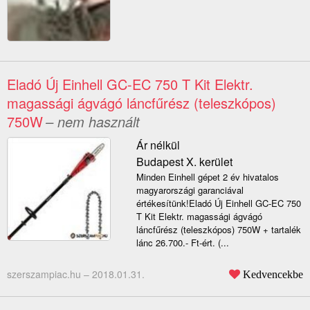
Eladó Új Einhell GC-EC 750 T Kit Elektr.
magassági ágvágó láncfűrész (teleszkópos)
750W
– nem használt
Ár nélkül
Budapest X. kerület
Minden Einhell gépet 2 év hivatalos
magyarországi garanciával
értékesítünk!Eladó Új Einhell GC-EC 750
T Kit Elektr. magassági ágvágó
láncfűrész (teleszkópos) 750W + tartalék
lánc 26.700.- Ft-ért. (...
szerszampiac.hu –
2018.01.31.
Kedvencekbe