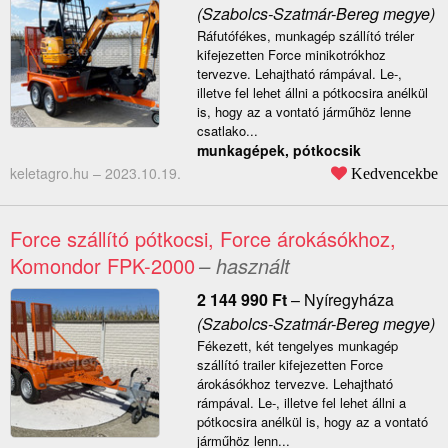
(Szabolcs-Szatmár-Bereg megye)
Ráfutófékes, munkagép szállító tréler
kifejezetten Force minikotrókhoz
tervezve. Lehajtható rámpával. Le-,
illetve fel lehet állni a pótkocsira anélkül
is, hogy az a vontató járműhöz lenne
csatlako...
munkagépek, pótkocsik
keletagro.hu –
2023.10.19.
Kedvencekbe
Force szállító pótkocsi, Force árokásókhoz,
Komondor FPK-2000
– használt
2 144 990
Ft
–
Nyíregyháza
(Szabolcs-Szatmár-Bereg megye)
Fékezett, két tengelyes munkagép
szállító trailer kifejezetten Force
árokásókhoz tervezve. Lehajtható
rámpával. Le-, illetve fel lehet állni a
pótkocsira anélkül is, hogy az a vontató
járműhöz lenn...