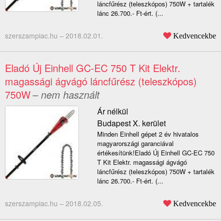
láncfűrész (teleszkópos) 750W + tartalék
lánc 26.700.- Ft-ért. (...
szerszampiac.hu –
2018.02.01.
Kedvencekbe
Eladó Új Einhell GC-EC 750 T Kit Elektr.
magassági ágvágó láncfűrész (teleszkópos)
750W
– nem használt
Ár nélkül
Budapest X. kerület
Minden Einhell gépet 2 év hivatalos
magyarországi garanciával
értékesítünk!Eladó Új Einhell GC-EC 750
T Kit Elektr. magassági ágvágó
láncfűrész (teleszkópos) 750W + tartalék
lánc 26.700.- Ft-ért. (...
szerszampiac.hu –
2018.02.05.
Kedvencekbe