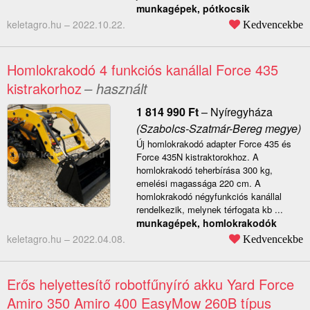
munkagépek, pótkocsik
keletagro.hu –
2022.10.22.
Kedvencekbe
Homlokrakodó 4 funkciós kanállal Force 435
kistrakorhoz
– használt
1 814 990
Ft
–
Nyíregyháza
(Szabolcs-Szatmár-Bereg megye)
Új homlokrakodó adapter Force 435 és
Force 435N kistraktorokhoz. A
homlokrakodó teherbírása 300 kg,
emelési magassága 220 cm. A
homlokrakodó négyfunkciós kanállal
rendelkezik, melynek térfogata kb ...
munkagépek, homlokrakodók
keletagro.hu –
2022.04.08.
Kedvencekbe
Erős helyettesítő robotfűnyíró akku Yard Force
Amiro 350 Amiro 400 EasyMow 260B típus