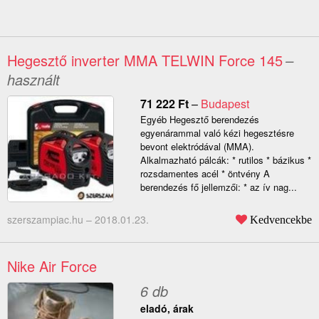
Hegesztő inverter MMA TELWIN Force 145
–
használt
71 222
Ft
–
Budapest
Egyéb Hegesztő berendezés
egyenárammal való kézi hegesztésre
bevont elektródával (MMA).
Alkalmazható pálcák: * rutilos * bázikus *
rozsdamentes acél * öntvény A
berendezés fő jellemzői: * az ív nag...
szerszampiac.hu –
2018.01.23.
Kedvencekbe
Nike Air Force
6 db
eladó, árak