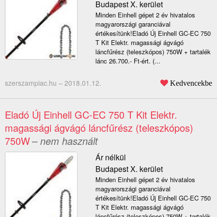
Budapest X. kerület
Minden Einhell gépet 2 év hivatalos
magyarországi garanciával
értékesítünk!Eladó Új Einhell GC-EC 750
T Kit Elektr. magassági ágvágó
láncfűrész (teleszkópos) 750W + tartalék
lánc 26.700.- Ft-ért. (...
szerszampiac.hu –
2018.01.12.
Kedvencekbe
Eladó Új Einhell GC-EC 750 T Kit Elektr.
magassági ágvágó láncfűrész (teleszkópos)
750W
– nem használt
Ár nélkül
Budapest X. kerület
Minden Einhell gépet 2 év hivatalos
magyarországi garanciával
értékesítünk!Eladó Új Einhell GC-EC 750
T Kit Elektr. magassági ágvágó
láncfűrész (teleszkópos) 750W + tartalék