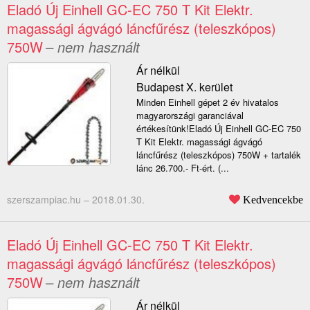
Eladó Új Einhell GC-EC 750 T Kit Elektr.
magassági ágvágó láncfűrész (teleszkópos)
750W
– nem használt
Ár nélkül
Budapest X. kerület
Minden Einhell gépet 2 év hivatalos
magyarországi garanciával
értékesítünk!Eladó Új Einhell GC-EC 750
T Kit Elektr. magassági ágvágó
láncfűrész (teleszkópos) 750W + tartalék
lánc 26.700.- Ft-ért. (...
szerszampiac.hu –
2018.01.30.
Kedvencekbe
Eladó Új Einhell GC-EC 750 T Kit Elektr.
magassági ágvágó láncfűrész (teleszkópos)
750W
– nem használt
Ár nélkül