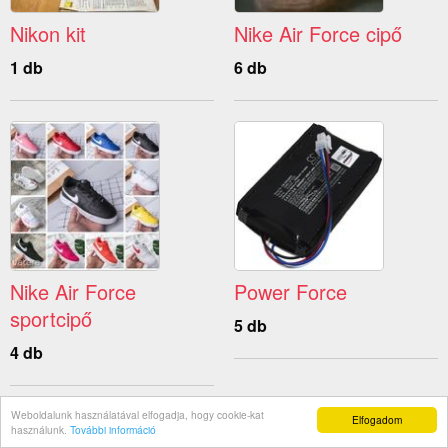
Nikon kit
Nike Air Force cipő
1 db
6 db
Nike Air Force
Power Force
sportcipő
5 db
4 db
Weboldalunk használatával elfogadja, hogy cookie-kat
Elfogadom
használunk.
További információ
© 2026 Használtat.hu