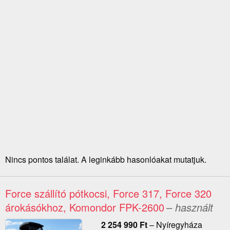
Nincs pontos találat. A leginkább hasonlóakat mutatjuk.
Force szállító pótkocsi, Force 317, Force 320
árokásókhoz, Komondor FPK-2600
– használt
2 254 990
Ft
–
Nyíregyháza