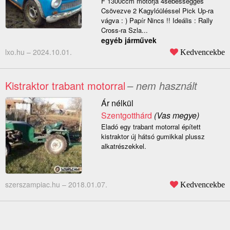
F 1300ccm motorja 4sebességges
Csövezve 2 Kagylóüléssel Pick Up-ra
vágva : ) Papír Nincs !! Ideális : Rally
Cross-ra Szla...
egyéb járművek
lxo.hu –
2024.10.01.
Kedvencekbe
Kistraktor trabant motorral
– nem használt
Ár nélkül
Szentgotthárd
(Vas megye)
Eladó egy trabant motorral épített
kistraktor új hátsó gumikkal plussz
alkatrészekkel.
szerszampiac.hu –
2018.01.07.
Kedvencekbe