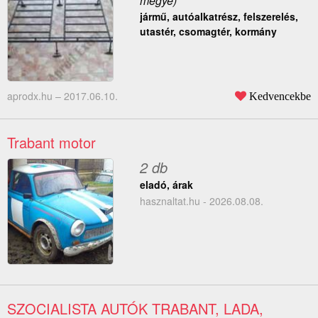
megye)
jármű, autóalkatrész, felszerelés,
utastér, csomagtér, kormány
aprodx.hu –
2017.06.10.
Kedvencekbe
Trabant motor
2 db
eladó, árak
hasznaltat.hu - 2026.08.08.
SZOCIALISTA AUTÓK TRABANT, LADA,