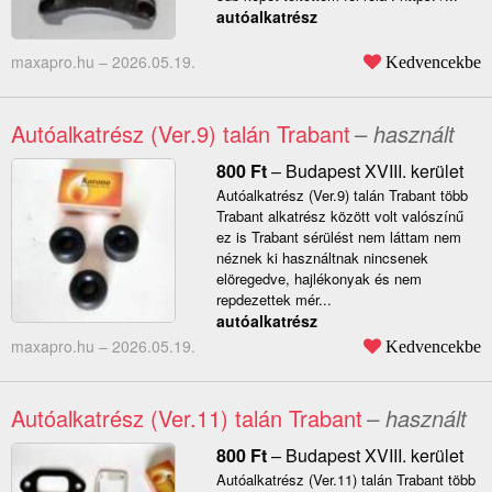
autóalkatrész
maxapro.hu –
2026.05.19.
Kedvencekbe
Autóalkatrész (Ver.9) talán Trabant
– használt
800
Ft
–
Budapest XVIII. kerület
Autóalkatrész (Ver.9) talán Trabant több
Trabant alkatrész között volt valószínű
ez is Trabant sérülést nem láttam nem
néznek ki használtnak nincsenek
elöregedve, hajlékonyak és nem
repdezettek mér...
autóalkatrész
maxapro.hu –
2026.05.19.
Kedvencekbe
Autóalkatrész (Ver.11) talán Trabant
– használt
800
Ft
–
Budapest XVIII. kerület
Autóalkatrész (Ver.11) talán Trabant több