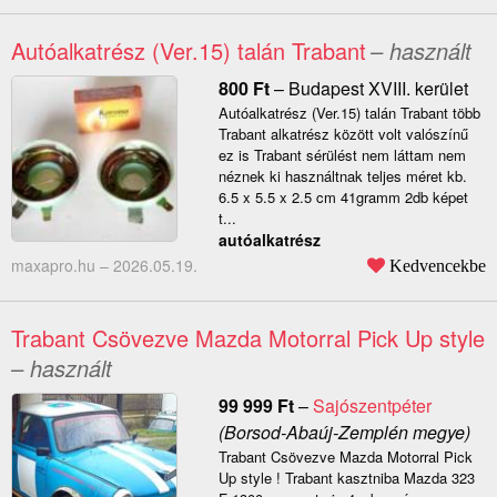
Autóalkatrész (Ver.15) talán Trabant
– használt
800
Ft
–
Budapest XVIII. kerület
Autóalkatrész (Ver.15) talán Trabant több
Trabant alkatrész között volt valószínű
ez is Trabant sérülést nem láttam nem
néznek ki használtnak teljes méret kb.
6.5 x 5.5 x 2.5 cm 41gramm 2db képet
t...
autóalkatrész
maxapro.hu –
2026.05.19.
Kedvencekbe
Trabant Csövezve Mazda Motorral Pick Up style
– használt
99 999
Ft
–
Sajószentpéter
(Borsod-Abaúj-Zemplén megye)
Trabant Csövezve Mazda Motorral Pick
Up style ! Trabant kasztniba Mazda 323