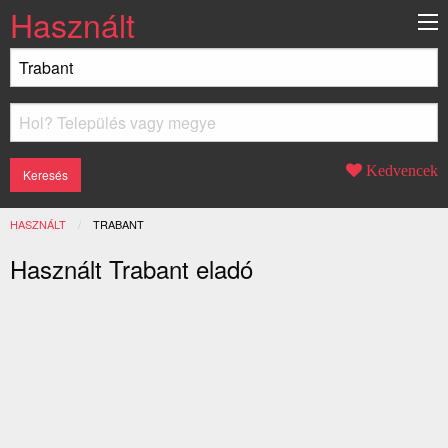
Használt
Kedvencek
HASZNÁLT
JELENLEGI:
TRABANT
Használt Trabant eladó