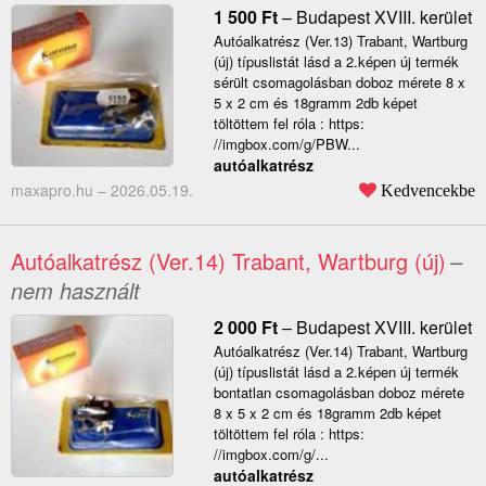
1 500
Ft
–
Budapest XVIII. kerület
Autóalkatrész (Ver.13) Trabant, Wartburg
(új) típuslistát lásd a 2.képen új termék
sérült csomagolásban doboz mérete 8 x
5 x 2 cm és 18gramm 2db képet
töltöttem fel róla : https:
//imgbox.com/g/PBW...
autóalkatrész
maxapro.hu –
2026.05.19.
Kedvencekbe
Autóalkatrész (Ver.14) Trabant, Wartburg (új)
–
nem használt
2 000
Ft
–
Budapest XVIII. kerület
Autóalkatrész (Ver.14) Trabant, Wartburg
(új) típuslistát lásd a 2.képen új termék
bontatlan csomagolásban doboz mérete
8 x 5 x 2 cm és 18gramm 2db képet
töltöttem fel róla : https:
//imgbox.com/g/...
autóalkatrész