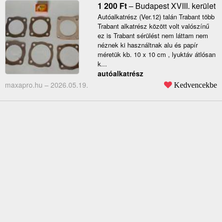
1 200
Ft
–
Budapest XVIII. kerület
Autóalkatrész (Ver.12) talán Trabant több
Trabant alkatrész között volt valószínű
ez is Trabant sérülést nem láttam nem
néznek ki használtnak alu és papír
méretük kb. 10 x 10 cm , lyuktáv átlósan
k...
autóalkatrész
maxapro.hu –
2026.05.19.
Kedvencekbe