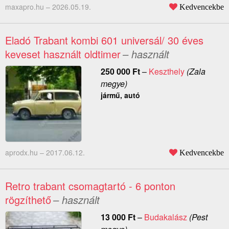
maxapro.hu –
2026.05.19.
Kedvencekbe
Eladó Trabant kombi 601 universál/ 30 éves
keveset használt oldtimer
– használt
250 000
Ft
–
Keszthely
(Zala
megye)
jármű, autó
aprodx.hu –
2017.06.12.
Kedvencekbe
Retro trabant csomagtartó - 6 ponton
rögzíthető
– használt
13 000
Ft
–
Budakalász
(Pest