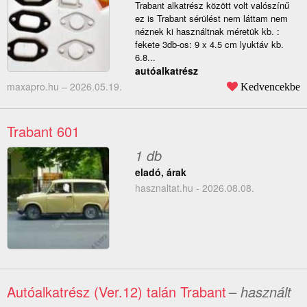
Trabant alkatrész között volt valószínű
ez is Trabant sérülést nem láttam nem
néznek ki használtnak méretük kb. :
fekete 3db-os: 9 x 4.5 cm lyuktáv kb.
6.8...
autóalkatrész
maxapro.hu –
2026.05.19.
Kedvencekbe
Trabant 601
1 db
eladó, árak
hasznaltat.hu - 2026.08.08.
Autóalkatrész (Ver.12) talán Trabant
– használt