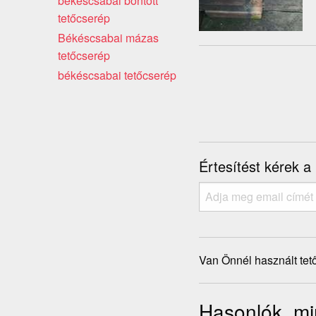
békéscsabai bontott
tetőcserép
Békéscsabai mázas
tetőcserép
békéscsabai tetőcserép
Értesítést kérek a
Van Önnél használt tet
Hasonlók, mi