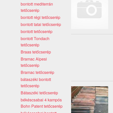
bontott mediterrán
tetőcserép
bontott régi tetőcserép
bontott tatai tetőcserép
bontott tetőcserép
bontott Tondach
tetőcserép
Braas tetőcserép
Bramac Alpesi
tetőcserép
Bramac tetőcserép
bátaszéki bontott
tetőcserép
Bátaszéki tetőcserép
békéscsabai 4 kampós
Bohn Patent tetőcserép