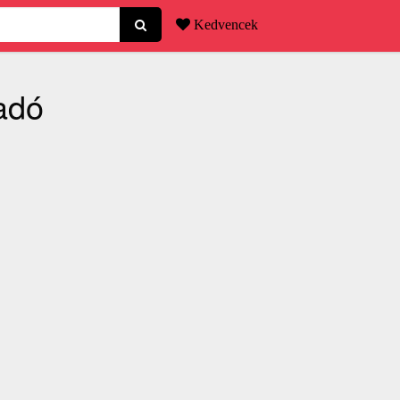
Kedvencek
adó