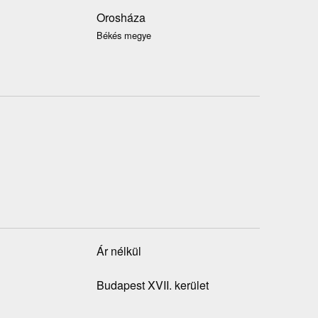
Orosháza
Békés megye
Ár nélkül
Budapest XVII. kerület