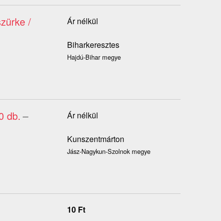
zürke /
Ár nélkül
Biharkeresztes
Hajdú-Bihar megye
0 db.
–
Ár nélkül
Kunszentmárton
Jász-Nagykun-Szolnok megye
10
Ft