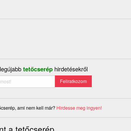
 legújabb
tetőcserép
hirdetésekről
őcserép, ami nem kell már?
Hirdesse meg ingyen!
nt a tetőcserép