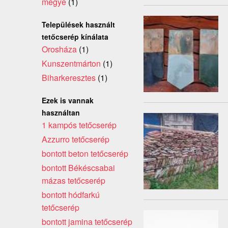
megye
(1)
Települések használt
tetőcserép kínálata
Orosháza
(1)
Kunszentmárton
(1)
Biharkeresztes
(1)
Ezek is vannak
használtan
1 kampós tetőcserép
Azzurro tetőcserép
bontott beton tetőcserép
bontott Békéscsabai
mázas tetőcserép
bontott hódfarkú
tetőcserép
bontott jamina tetőcserép