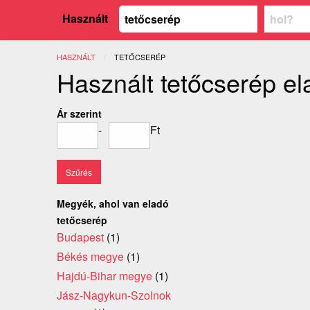
Használt
HASZNÁLT
JELENLEGI:
TETŐCSERÉP
Használt tetőcserép el
Ár szerint
-
Ft
Megyék, ahol van eladó
tetőcserép
Budapest
(1)
Békés megye
(1)
Hajdú-Bihar megye
(1)
Jász-Nagykun-Szolnok