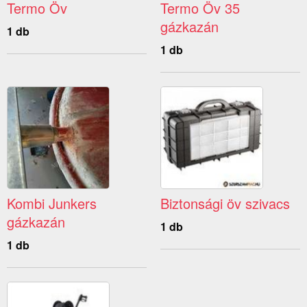
Termo Öv
Termo Öv 35
gázkazán
1 db
1 db
Kombi Junkers
Biztonsági öv szivacs
gázkazán
1 db
1 db