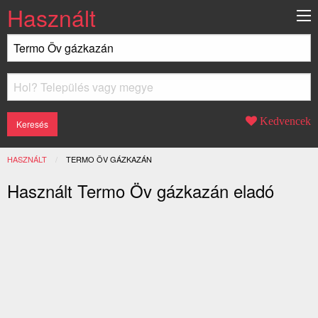
Használt
Kedvencek
HASZNÁLT
JELENLEGI:
TERMO ÖV GÁZKAZÁN
Használt Termo Öv gázkazán eladó