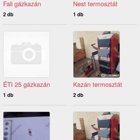
Fali gázkazán
Nest termosztát
2 db
1 db
ÉTI 25 gázkazán
Kazán termosztát
1 db
2 db