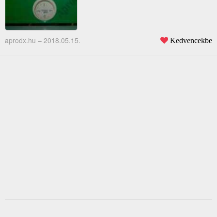
aprodx.hu –
2018.05.15.
Kedvencekbe