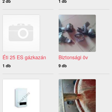
2 db
1 db
Éti 25 ES gázkazán
Biztonsági öv
1 db
9 db