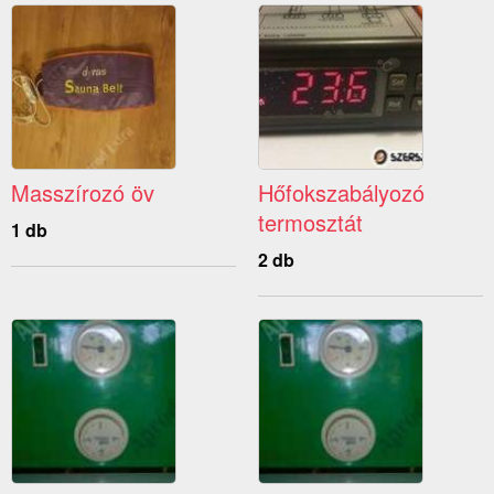
Masszírozó öv
Hőfokszabályozó
termosztát
1 db
2 db