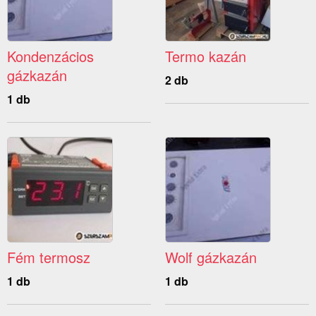
Kondenzácios
Termo kazán
gázkazán
2 db
1 db
Fém termosz
Wolf gázkazán
1 db
1 db