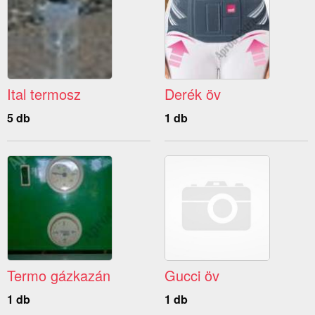
Ital termosz
Derék öv
5 db
1 db
Termo gázkazán
Gucci öv
1 db
1 db