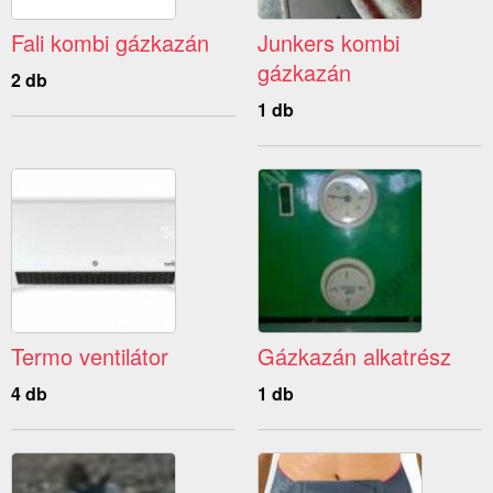
Fali kombi gázkazán
Junkers kombi
gázkazán
2 db
1 db
Termo ventilátor
Gázkazán alkatrész
4 db
1 db