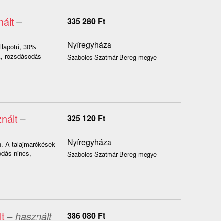
nált
–
335 280
Ft
Nyíregyháza
llapotú, 30%
ók, rozsdásodás
Szabolcs-Szatmár-Bereg megye
nált
–
325 120
Ft
Nyíregyháza
n. A talajmarókések
odás nincs,
Szabolcs-Szatmár-Bereg megye
t
– használt
386 080
Ft