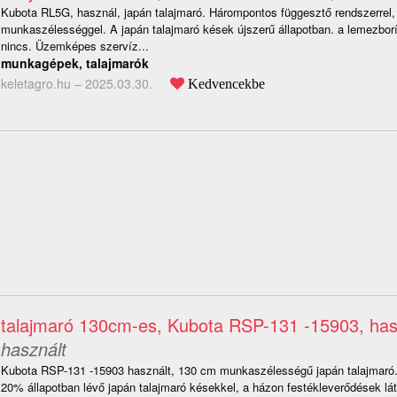
Kubota RL5G, használ, japán talajmaró. Hárompontos függesztő rendszerrel
munkaszélességgel. A japán talajmaró kések újszerű állapotban. a lemezbor
nincs. Üzemképes szervíz...
munkagépek, talajmarók
keletagro.hu –
2025.03.30.
Kedvencekbe
talajmaró 130cm-es, Kubota RSP-131 -15903, has
használt
Kubota RSP-131 -15903 használt, 130 cm munkaszélességű japán talajmaró. 
20% állapotban lévő japán talajmaró késekkel, a házon festékleverődések lá