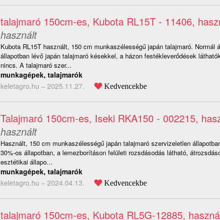
talajmaró 150cm-es, Kubota RL15T - 11406, hasz
használt
Kubota RL15T használt, 150 cm munkaszélességű japán talajmaró. Normál á
állapotban lévő japán talajmaró késekkel, a házon festékleverődések láthat
nincs. A talajmaró szer...
munkagépek, talajmarók
keletagro.hu –
2025.11.27.
Kedvencekbe
Talajmaró 150cm-es, Iseki RKA150 - 002215, hasz
használt
Használt, 150 cm munkaszélességű japán talajmaró szervizeletlen állapotba
30%-os állapotban, a lemezborításon felületi rozsdásodás látható, átrozsdás
esztétikai állapo...
munkagépek, talajmarók
keletagro.hu –
2024.04.13.
Kedvencekbe
talajmaró 150cm-es, Kubota RL5G-12885, használ