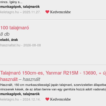
nincs. Igény s...
munkagépek, talajmarók
keletagro.hu –
2025.11.27.
Kedvencekbe
100 talajmaró
8 db
eladó, árak
hasznaltat.hu - 2026-08-08
Talajmaró 150cm-es, Yanmar R215M - 13690, + új
használt
– használt
Használt, 150 cm munkaszélességű japán talajmaró, szervizeletlen állapotba
nincsenek kések, de az árban benne van egy garnitúra hozzá adott vadonatúj
munkagépek, talajmarók
keletagro.hu –
2024.12.14.
Kedvencekbe