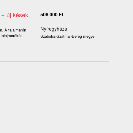
+ új kések,
508 000
Ft
Nyíregyháza
n. A talajmarón
 talajmarókés.
Szabolcs-Szatmár-Bereg megye