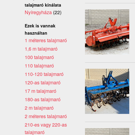
talajmaró kínálata
Nyíregyháza
(22)
Ezek is vannak
használtan
1 méteres talajmaró
1,6 m talajmaró
100 talajmaró
110 talajmaró
110-120 talajmaró
120-as talajmaró
17 m talajmaró
180-as talajmaró
2 m talajmaró
2 méteres talajmaró
210-es vagy 220-as
talajmaró