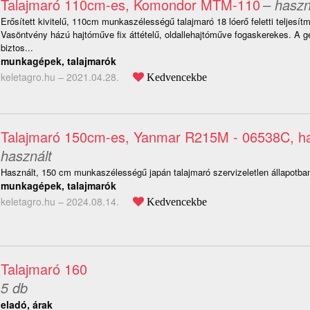
Talajmaró 110cm-es, Komondor MTM-110
– haszn
Erősített kivitelű, 110cm munkaszélességű talajmaró 18 lóerő feletti teljesít
Vasöntvény házú hajtóműve fix áttételű, oldallehajtóműve fogaskerekes. A g
biztos...
munkagépek, talajmarók
keletagro.hu –
2021.04.28.
Kedvencekbe
Talajmaró 150cm-es, Yanmar R215M - 06538C, ha
használt
Használt, 150 cm munkaszélességű japán talajmaró szervizeletlen állapotba
munkagépek, talajmarók
keletagro.hu –
2024.08.14.
Kedvencekbe
Talajmaró 160
5 db
eladó, árak