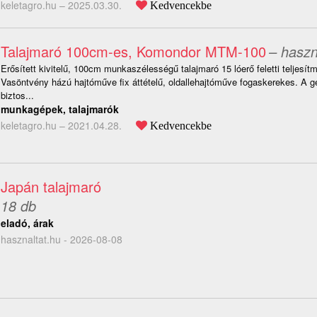
keletagro.hu –
2025.03.30.
Kedvencekbe
Talajmaró 100cm-es, Komondor MTM-100
– haszn
Erősített kivitelű, 100cm munkaszélességű talajmaró 15 lóerő feletti teljesít
Vasöntvény házú hajtóműve fix áttételű, oldallehajtóműve fogaskerekes. A g
biztos...
munkagépek, talajmarók
keletagro.hu –
2021.04.28.
Kedvencekbe
Japán talajmaró
18 db
eladó, árak
hasznaltat.hu - 2026-08-08