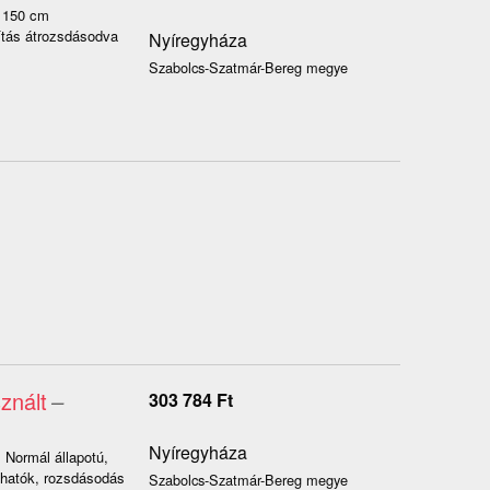
, 150 cm
ítás átrozsdásodva
Nyíregyháza
Szabolcs-Szatmár-Bereg megye
znált
–
303 784
Ft
Nyíregyháza
Normál állapotú,
thatók, rozsdásodás
Szabolcs-Szatmár-Bereg megye