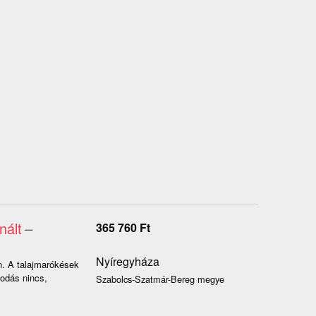
nált
–
365 760
Ft
Nyíregyháza
n. A talajmarókések
sodás nincs,
Szabolcs-Szatmár-Bereg megye