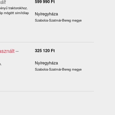
ált
599 990
Ft
ményű traktorokhoz.
ép mögött simítólap
Nyíregyháza
Szabolcs-Szatmár-Bereg megye
sznált
–
325 120
Ft
Nyíregyháza
n.
Szabolcs-Szatmár-Bereg megye