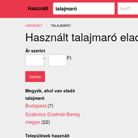
Használt
HASZNÁLT
JELENLEGI:
TALAJMARÓ
Használt talajmaró ela
Ár szerint
-
Ft
Megyék, ahol van eladó
talajmaró
Budapest
(7)
Szabolcs-Szatmár-Bereg
megye
(22)
Települések használt