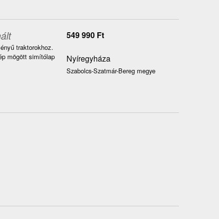
ált
549 990
Ft
ményű traktorokhoz.
ép mögött simítólap
Nyíregyháza
Szabolcs-Szatmár-Bereg megye