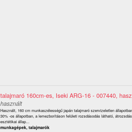
talajmaró 160cm-es, Iseki ARG-16 - 007440, hasz
használt
Használt, 160 cm munkaszélességű japán talajmaró szervizeletlen állapotba
30% -os állapotban, a lemezborításon felületi rozsdásodás látható, átrozsdá
esztétikai állap...
munkagépek, talajmarók