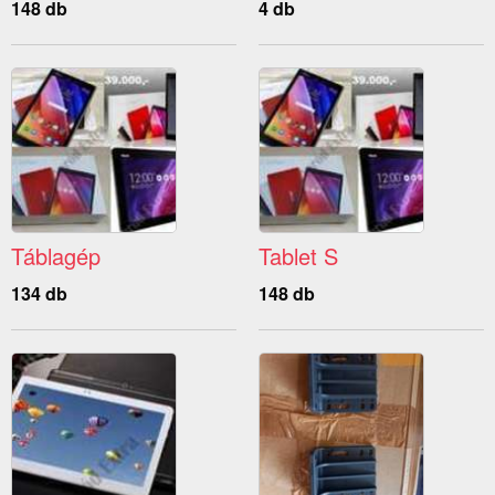
148 db
4 db
Táblagép
Tablet S
134 db
148 db