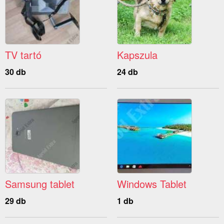
TV tartó
Kapszula
30 db
24 db
Samsung tablet
Windows Tablet
29 db
1 db