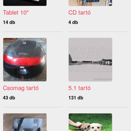
Tablet 10"
CD tartó
14 db
4 db
Csomag tartó
5.1 tartó
43 db
131 db