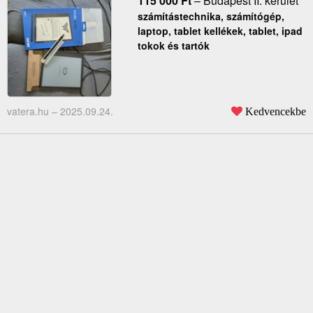
115 000
Ft
–
Budapest II. kerület
számítástechnika, számítógép,
laptop, tablet kellékek, tablet, ipad
tokok és tartók
vatera.hu –
2025.09.24.
Kedvencekbe