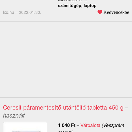
számítógép, laptop
lxo.hu –
2022.01.30.
Kedvencekbe
Ceresit páramentesítő utántöltő tabletta 450 g
–
használt
1 040
Ft
–
Várpalota
(Veszprém