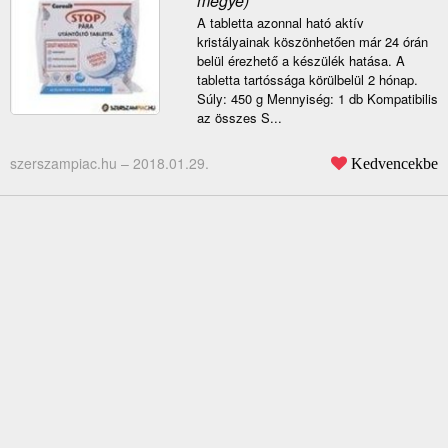
megye)
A tabletta azonnal ható aktív
kristályainak köszönhetően már 24 órán
belül érezhető a készülék hatása. A
tabletta tartóssága körülbelül 2 hónap.
Súly: 450 g Mennyiség: 1 db Kompatibilis
az összes S...
szerszampiac.hu –
2018.01.29.
Kedvencekbe