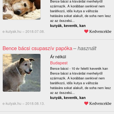
Bence bácsi a kisvárdai menhelyről
származik. A korábban senkivel nem
barátkozó, idős kutya a változás
hatására sokat alakult, de soha nem lesz
az az összebú...
kutyák, keverék, kan
e-kutyak.hu –
2018.07.08.
Kedvencekbe
Bence bácsi csupaszív papóka
– használt
Ár nélkül
Budapest
Bence bácsi - 10 év feletti keverék kan
Bence bácsi a kisvárdai menhelyről
származik. A korábban senkivel nem
barátkozó, idős kutya a változás
hatására sokat alakult, de soha nem lesz
az az összebú...
kutyák, keverék, kan
e-kutyak.hu –
2018.08.13.
Kedvencekbe