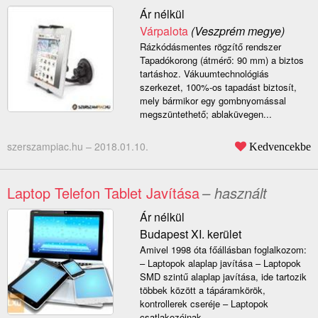
Ár nélkül
Várpalota
(Veszprém megye)
Rázkódásmentes rögzítő rendszer
Tapadókorong (átmérő: 90 mm) a biztos
tartáshoz. Vákuumtechnológiás
szerkezet, 100%-os tapadást biztosít,
mely bármikor egy gombnyomással
megszüntethető; ablaküvegen...
szerszampiac.hu –
2018.01.10.
Kedvencekbe
Laptop Telefon Tablet Javítása
– használt
Ár nélkül
Budapest XI. kerület
Amivel 1998 óta főállásban foglalkozom:
– Laptopok alaplap javítása – Laptopok
SMD szintű alaplap javítása, ide tartozik
többek között a tápáramkörök,
kontrollerek cseréje – Laptopok
csatlakozóinak...