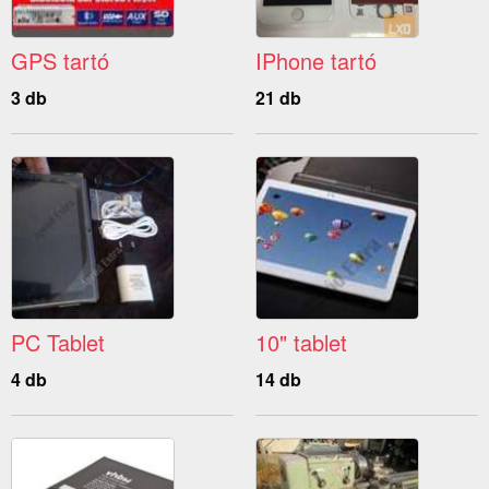
GPS tartó
IPhone tartó
3 db
21 db
PC Tablet
10" tablet
4 db
14 db