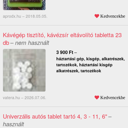
aprodx.hu –
2018.05.05.
Kedvencekbe
Kávégép tisztító, kávézsír eltávolító tabletta 23
db
– nem használt
3 900
Ft
–
háztartási gép, kisgép, alkatrészek,
tartozékok, háztartási kisgép
alkatrészek, tartozékok
vatera.hu –
2026.07.06.
Kedvencekbe
Univerzális autós tablet tartó 4, 3 - 11, 6"
–
használt