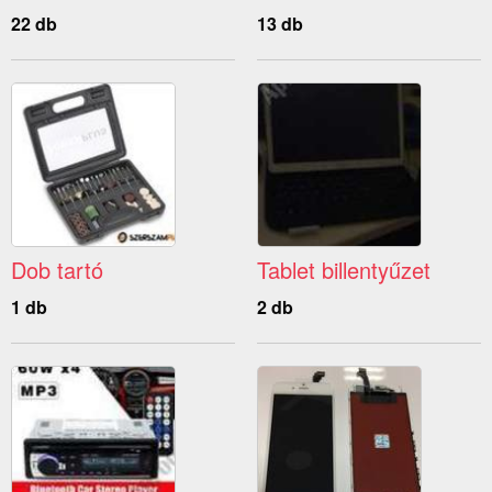
22 db
13 db
Dob tartó
Tablet billentyűzet
1 db
2 db