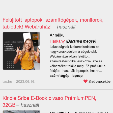
Felújított laptopok, számítógépek, monitorok,
tablettek! Webáruház!
– használt
Ár nélkül
Harkány
(Baranya megye)
Lakosságnak kiskereskedelem és
nagykereskedelem a cégeknek!.
Webáruházunkban felújított
számítástechnikai eszközök széles
választékát találja meg. Fő profilunk a
felújított használt laptopok, haszn...
számítógép, laptop
lxo.hu –
2023.06.16.
Kedvencekbe
Kindle Sribe E-Book olvasó PrémiumPEN,
32GB
– használt