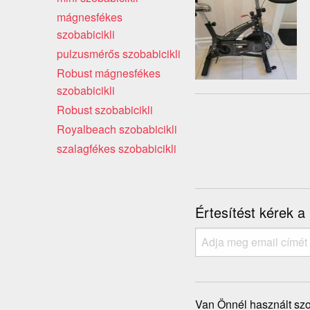
mágnesfékes
szobabicikli
pulzusmérős szobabicikli
Robust mágnesfékes
szobabicikli
Robust szobabicikli
Royalbeach szobabicikli
szalagfékes szobabicikli
Értesítést kérek a
Van Önnél használt szo