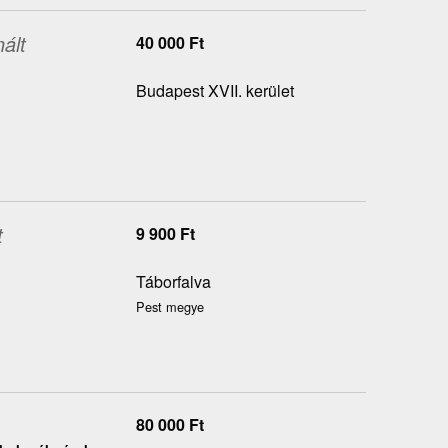
ált
40 000
Ft
Budapest XVII. kerület
t
9 900
Ft
Táborfalva
Pest megye
80 000
Ft