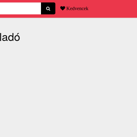
Kedvencek
eladó