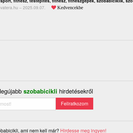
sport, fitnesz, testépítés, fitnesz, fitneszgépek, szobabiciklik, s
vatera.hu –
2025.09.07.
Kedvencekbe
 legújabb
szobabicikli
hirdetésekről
babicikli, ami nem kell már?
Hirdesse meg ingyen!