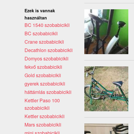
Ezek is vannak
használtan
BC 1540 szobabicikli
BC szobabicikli
Crane szobabicikli
Decathlon szobabicikli
Domyos szobabicikli
fekvő szobabicikli
Gold szobabicikli
gyerek szobabicikli
háttámlás szobabicikli
Kettler Paso 100
szobabicikli
Kettler szobabicikli
Mars szobabicikli
mini szobabicikli