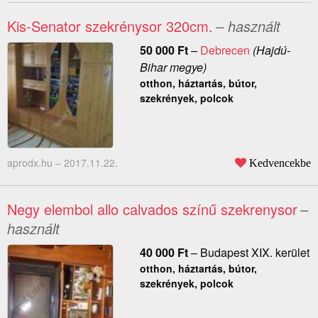
Kis-Senator szekrénysor 320cm.
– használt
50 000
Ft
–
Debrecen
(Hajdú-
Bihar megye)
otthon, háztartás, bútor,
szekrények, polcok
aprodx.hu –
2017.11.22.
Kedvencekbe
Negy elembol allo calvados színű szekrenysor
–
használt
40 000
Ft
–
Budapest XIX. kerület
otthon, háztartás, bútor,
szekrények, polcok