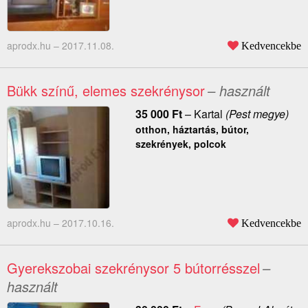
aprodx.hu –
2017.11.08.
Kedvencekbe
Bükk színű, elemes szekrénysor
– használt
35 000
Ft
–
Kartal
(Pest megye)
otthon, háztartás, bútor,
szekrények, polcok
aprodx.hu –
2017.10.16.
Kedvencekbe
Gyerekszobai szekrénysor 5 bútorrésszel
–
használt