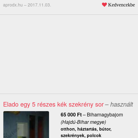
aprodx.hu –
2017.11.03.
Kedvencekbe
Elado egy 5 részes kék szekrény sor
– használt
65 000
Ft
–
Biharnagybajom
(Hajdú-Bihar megye)
otthon, háztartás, bútor,
szekrények, polcok