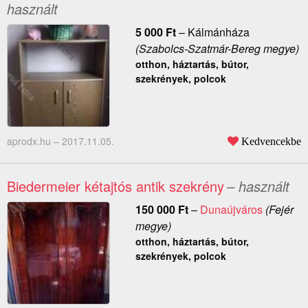
használt
5 000
Ft
–
Kálmánháza
(Szabolcs-Szatmár-Bereg megye)
otthon, háztartás, bútor,
szekrények, polcok
aprodx.hu –
2017.11.05.
Kedvencekbe
Biedermeier kétajtós antik szekrény
– használt
150 000
Ft
–
Dunaújváros
(Fejér
megye)
otthon, háztartás, bútor,
szekrények, polcok