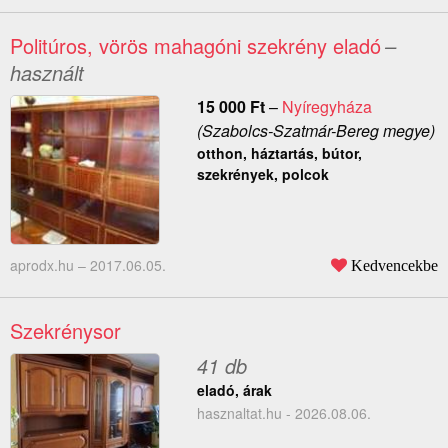
Politúros, vörös mahagóni szekrény eladó
–
használt
15 000
Ft
–
Nyíregyháza
(Szabolcs-Szatmár-Bereg megye)
otthon, háztartás, bútor,
szekrények, polcok
aprodx.hu –
2017.06.05.
Kedvencekbe
Szekrénysor
41 db
eladó, árak
hasznaltat.hu - 2026.08.06.