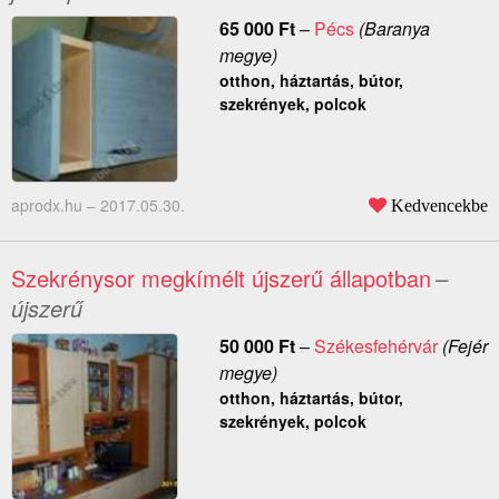
65 000
Ft
–
Pécs
(Baranya
megye)
otthon, háztartás, bútor,
szekrények, polcok
aprodx.hu –
2017.05.30.
Kedvencekbe
Szekrénysor megkímélt újszerű állapotban
–
újszerű
50 000
Ft
–
Székesfehérvár
(Fejér
megye)
otthon, háztartás, bútor,
szekrények, polcok