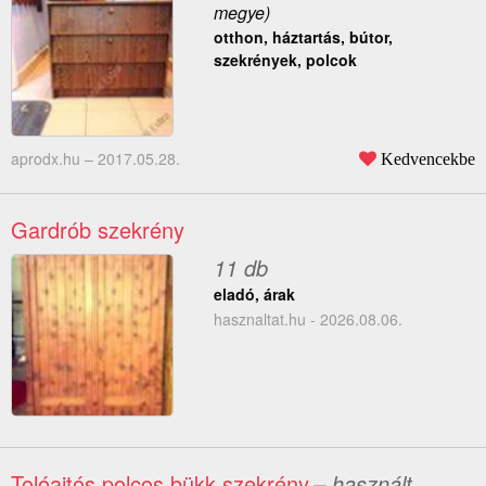
megye)
otthon, háztartás, bútor,
szekrények, polcok
aprodx.hu –
2017.05.28.
Kedvencekbe
Gardrób szekrény
11 db
eladó, árak
hasznaltat.hu - 2026.08.06.
Tolóajtós polcos bükk szekrény
– használt