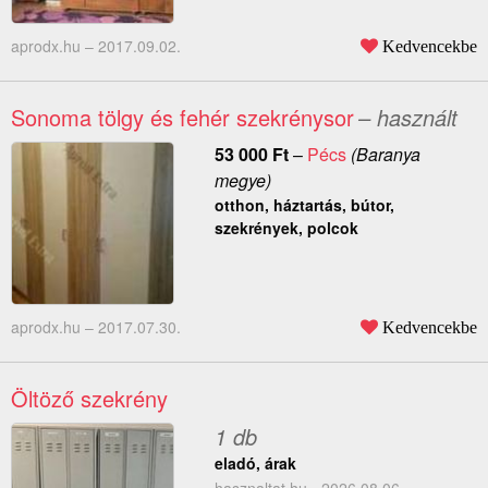
aprodx.hu –
2017.09.02.
Kedvencekbe
Sonoma tölgy és fehér szekrénysor
– használt
53 000
Ft
–
Pécs
(Baranya
megye)
otthon, háztartás, bútor,
szekrények, polcok
aprodx.hu –
2017.07.30.
Kedvencekbe
Öltöző szekrény
1 db
eladó, árak