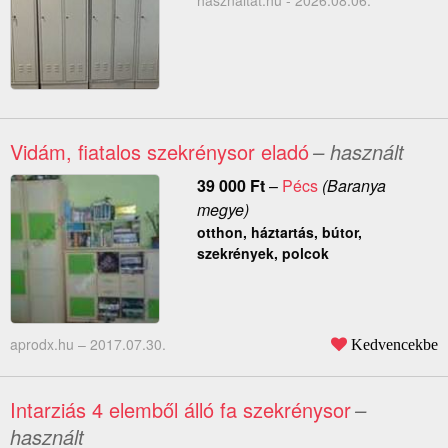
hasznaltat.hu - 2026.08.06.
Vidám, fiatalos szekrénysor eladó
– használt
39 000
Ft
–
Pécs
(Baranya
megye)
otthon, háztartás, bútor,
szekrények, polcok
aprodx.hu –
2017.07.30.
Kedvencekbe
Intarziás 4 elemből álló fa szekrénysor
–
használt