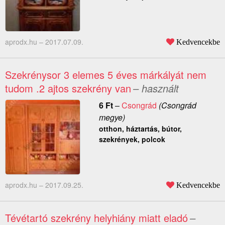
aprodx.hu –
2017.07.09.
Kedvencekbe
Szekrénysor 3 elemes 5 éves márkályát nem
tudom .2 ajtos szekrény van
– használt
6
Ft
–
Csongrád
(Csongrád
megye)
otthon, háztartás, bútor,
szekrények, polcok
aprodx.hu –
2017.09.25.
Kedvencekbe
Tévétartó szekrény helyhiány miatt eladó
–