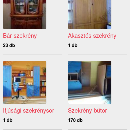
Bár szekrény
Akasztós szekrény
23 db
1 db
Ifjúsági szekrénysor
Szekrény bútor
1 db
170 db