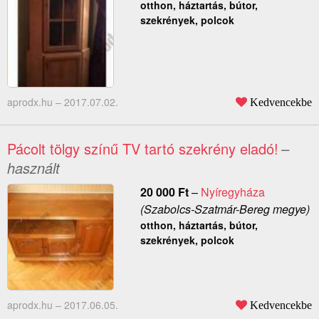
otthon, háztartás, bútor,
szekrények, polcok
aprodx.hu –
2017.07.02.
Kedvencekbe
Pácolt tölgy színű TV tartó szekrény eladó!
–
használt
20 000
Ft
–
Nyíregyháza
(Szabolcs-Szatmár-Bereg megye)
otthon, háztartás, bútor,
szekrények, polcok
aprodx.hu –
2017.06.05.
Kedvencekbe