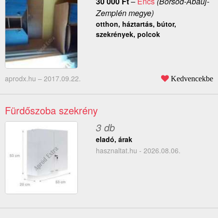
30 000
Ft
–
Encs
(Borsod-Abaúj-
Zemplén megye)
otthon, háztartás, bútor,
szekrények, polcok
aprodx.hu –
2017.09.22.
Kedvencekbe
Fürdőszoba szekrény
3 db
eladó, árak
hasznaltat.hu - 2026.08.06.