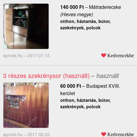
140 000
Ft
–
Mátraderecske
(Heves megye)
otthon, háztartás, bútor,
szekrények, polcok
aprodx.hu –
2017.07.12.
Kedvencekbe
3 részes szekrénysor (használt)
– használt
60 000
Ft
–
Budapest XVIII.
kerület
otthon, háztartás, bútor,
szekrények, polcok
aprodx.hu –
2017.06.22.
Kedvencekbe