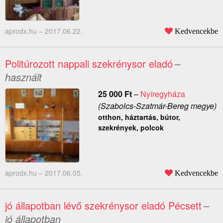
aprodx.hu –
2017.06.22.
Kedvencekbe
Politúrozott nappali szekrénysor eladó
–
használt
25 000
Ft
–
Nyíregyháza
(Szabolcs-Szatmár-Bereg megye)
otthon, háztartás, bútor,
szekrények, polcok
aprodx.hu –
2017.06.05.
Kedvencekbe
jó állapotban lévő szekrénysor eladó Pécsett
–
jó állapotban