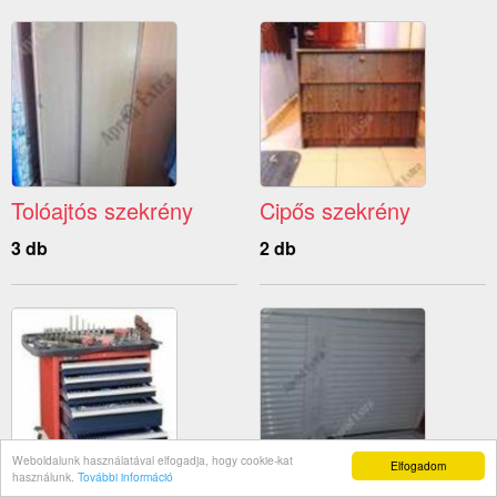
Tolóajtós szekrény
Cipős szekrény
3 db
2 db
Weboldalunk használatával elfogadja, hogy cookie-kat
Elfogadom
használunk.
További információ
Szerszámos szekrény
Hűtő szekrény