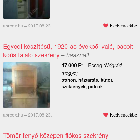
aprodx.hu –
2017.08.23.
Kedvencekbe
Egyedi készítésű, 1920-as évekből való, pácolt
kőris tálaló szekrény
– használt
47 000
Ft
–
Ecseg
(Nógrád
megye)
otthon, háztartás, bútor,
szekrények, polcok
aprodx.hu –
2017.08.23.
Kedvencekbe
Tömör fenyő középen fiókos szekrény
–