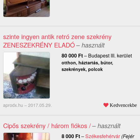
szinte ingyen antik retró zene szekrény
ZENESZEKRÉNY ELADÓ
– használt
80 000
Ft
–
Budapest III. kerület
otthon, háztartás, bútor,
szekrények, polcok
aprodx.hu –
2017.05.29.
Kedvencekbe
Cipős szekrény / három fiókos /
– használt
8 000
Ft
–
Székesfehérvár
(Fejér