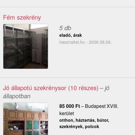
Fém szekrény
5 db
eladó, árak
hasznaltat.hu - 2026.08.06.
Jó állapotú szekrénysor (10 részes)
– jó
állapotban
85 000
Ft
–
Budapest XVIII.
kerület
otthon, háztartás, bútor,
szekrények, polcok