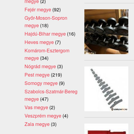
megye
(2)
Fejér megye
(92)
Győr-Moson-Sopron
megye
(18)
Hajdú-Bihar megye
(16)
Heves megye
(7)
Komárom-Esztergom
megye
(34)
Nógrád megye
(3)
Pest megye
(219)
Somogy megye
(9)
Szabolcs-Szatmár-Bereg
megye
(47)
Vas megye
(2)
Veszprém megye
(4)
Zala megye
(3)