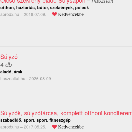
Olcsó szekrény eladó Sülysápon
– használt
otthon, háztartás, bútor, szekrények, polcok
aprodx.hu –
2018.07.09.
Kedvencekbe
Súlyzó
4 db
eladó, árak
hasznaltat.hu - 2026-08-09
Súlyzók, súlyzótárcsa, komplett otthoni konditere
szabadidő, sport, sport, fitneszgép
aprodx.hu –
2017.05.25.
Kedvencekbe