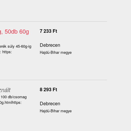
5g, 50db 60g
7 233
Ft
Debrecen
erék súly 45-60g-ig
 https:
Hajdú-Bihar megye
nált
8 293
Ft
, 100 db/csomag
0g.htmlhttps:
Debrecen
Hajdú-Bihar megye