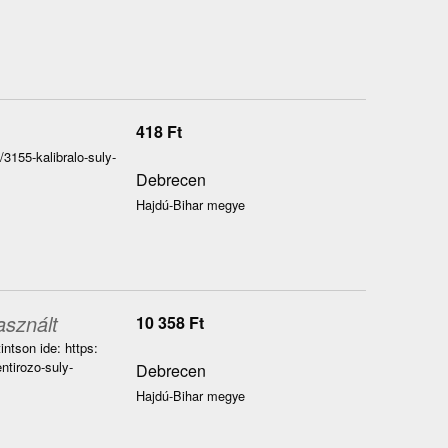
418
Ft
/3155-kalibralo-suly-
Debrecen
Hajdú-Bihar megye
asznált
10 358
Ft
ntson ide: https:
ntirozo-suly-
Debrecen
Hajdú-Bihar megye