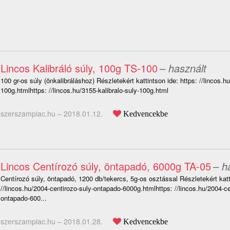
Lincos Kalibráló súly, 100g TS-100
– használt
100 gr-os súly (önkalibráláshoz) Részletekért kattintson ide: https: //lincos.hu
100g.htmlhttps: //lincos.hu/3155-kalibralo-suly-100g.html
szerszampiac.hu –
2018.01.12.
Kedvencekbe
Lincos Centírozó súly, öntapadó, 6000g TA-05
– h
Centírozó súly, öntapadó, 1200 db/tekercs, 5g-os osztással Részletekért katti
//lincos.hu/2004-centirozo-suly-ontapado-6000g.htmlhttps: //lincos.hu/2004-ce
ontapado-600...
szerszampiac.hu –
2018.01.28.
Kedvencekbe