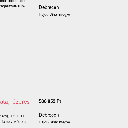
son ide: https:
ragasztott-suly-
Debrecen
Hajdú-Bihar megye
ata, lézeres
586 853
Ft
Debrecen
mérő), 17" LCD
ly felhelyezése a
Hajdú-Bihar megye