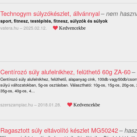
Technogym súlyzókészlet, állvánnyal
– nem haszná
sport, fitnesz, testépítés, fitnesz, súlyzók és súlyok
vatera.hu –
2025.02.12.
Kedvencekbe
Centírozó súly alufelnikhez, felüthető 60g ZA-60
–
Centírozó súly alufelnikhez, felüthető, alapanyag cink, 100db vagy50db/cs
súlyú változatokban, 5g-os osztásban. Választható: 10g-os, 15g-os, 20g-os, 
35g-os, 40g-os, 4...
szerszampiac.hu –
2018.01.28.
Kedvencekbe
Ragasztott súly eltávolító készlet MG50242
– hasz