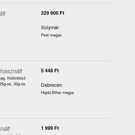
lt
329 900
Ft
Solymár
Pest megye
 használt
5 448
Ft
omag, Különböző
25g-os, 30g-os,
Debrecen
Hajdú-Bihar megye
nált
1 999
Ft