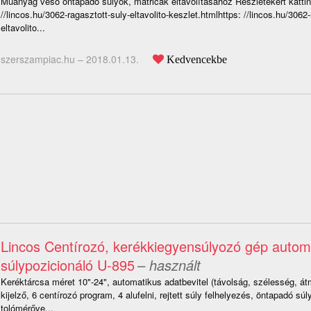
Műanyag véső öntapadó súlyok, matricák eltávolításához Részletekért kattint
//lincos.hu/3062-ragasztott-suly-eltavolito-keszlet.htmlhttps: //lincos.hu/3062-
eltavolito...
szerszampiac.hu –
2018.01.13.
Kedvencekbe
Lincos Centírozó, kerékkiegyensúlyozó gép autom
súlypozicionáló U-895
– használt
Keréktárcsa méret 10"-24", automatikus adatbevitel (távolság, szélesség, át
kijelző, 6 centírozó program, 4 alufelni, rejtett súly felhelyezés, öntapadó sú
tolómérőve...