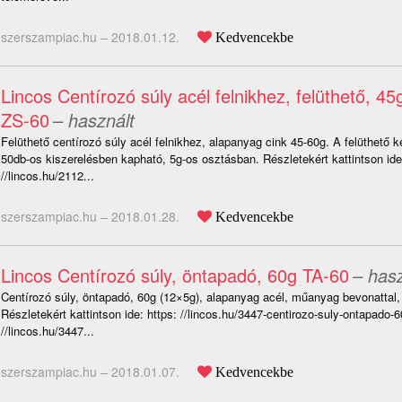
szerszampiac.hu –
2018.01.12.
Kedvencekbe
Lincos Centírozó súly acél felnikhez, felüthető, 4
ZS-60
– használt
Felüthető centírozó súly acél felnikhez, alapanyag cink 45-60g. A felüthető k
50db-os kiszerelésben kapható, 5g-os osztásban. Részletekért kattintson ide:
//lincos.hu/2112...
szerszampiac.hu –
2018.01.28.
Kedvencekbe
Lincos Centírozó súly, öntapadó, 60g TA-60
– hasz
Centírozó súly, öntapadó, 60g (12×5g), alapanyag acél, műanyag bevonattal
Részletekért kattintson ide: https: //lincos.hu/3447-centirozo-suly-ontapado-6
//lincos.hu/3447...
szerszampiac.hu –
2018.01.07.
Kedvencekbe