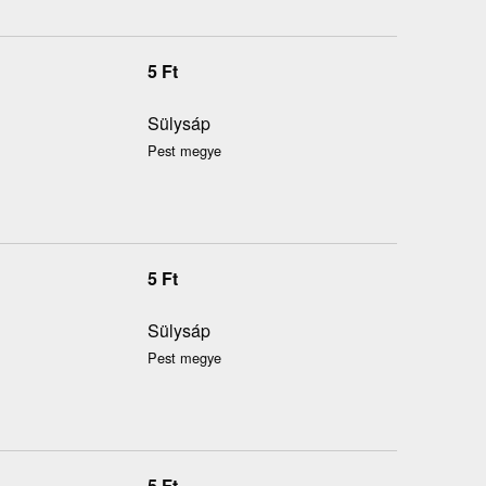
5
Ft
Sülysáp
Pest megye
5
Ft
Sülysáp
Pest megye
5
Ft