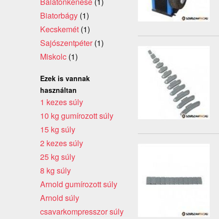
Balatonkenese
(1)
Biatorbágy
(1)
Kecskemét
(1)
Sajószentpéter
(1)
Miskolc
(1)
Ezek is vannak
használtan
1 kezes súly
10 kg gumírozott súly
15 kg súly
2 kezes súly
25 kg súly
8 kg súly
Arnold gumírozott súly
Arnold súly
csavarkompresszor súly