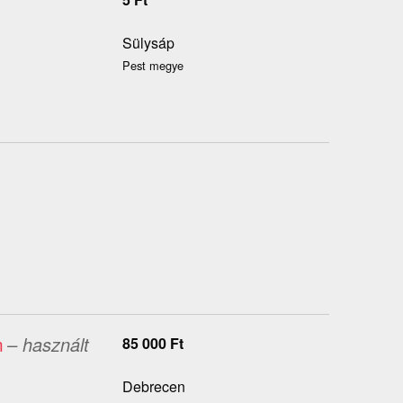
Sülysáp
Pest megye
m
– használt
85 000
Ft
Debrecen