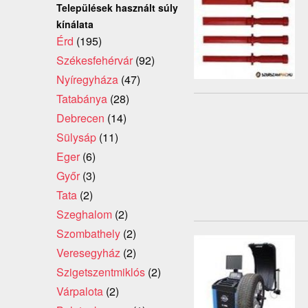
Települések használt súly
kínálata
Érd
(195)
Székesfehérvár
(92)
Nyíregyháza
(47)
Tatabánya
(28)
Debrecen
(14)
Sülysáp
(11)
Eger
(6)
Győr
(3)
Tata
(2)
Szeghalom
(2)
Szombathely
(2)
Veresegyház
(2)
Szigetszentmiklós
(2)
Várpalota
(2)