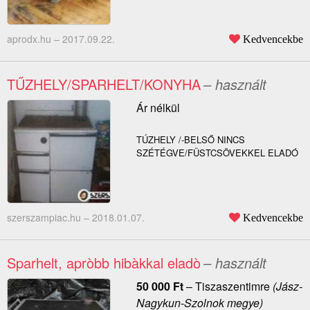
aprodx.hu –
2017.09.22.
Kedvencekbe
TŰZHELY/SPARHELT/KONYHA
– használt
Ár nélkül
TÚZHELY /-BELSŐ NINCS
SZÉTÉGVE/FÜSTCSÖVEKKEL ELADÓ
szerszampiac.hu –
2018.01.07.
Kedvencekbe
Sparhelt, apròbb hibàkkal eladò
– használt
50 000
Ft
–
Tiszaszentimre
(Jász-
Nagykun-Szolnok megye)