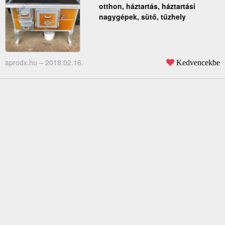
otthon, háztartás, háztartási
nagygépek, sütő, tűzhely
aprodx.hu –
2018.02.16.
Kedvencekbe