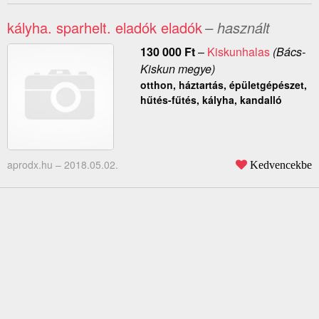
kályha. sparhelt. eladók eladók
– használt
130 000
Ft
–
Kiskunhalas
(Bács-
Kiskun megye)
otthon, háztartás, épületgépészet,
hűtés-fűtés, kályha, kandalló
aprodx.hu –
2018.05.02.
Kedvencekbe