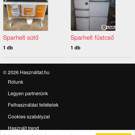
Sparhelt sütő
Sparhelt füstcső
1 db
1 db
© 2026 Használtat.hu
Rólunk
Legyen partnerünk
Felhasználási feltételek
Cookies szabályzat
Használt trend