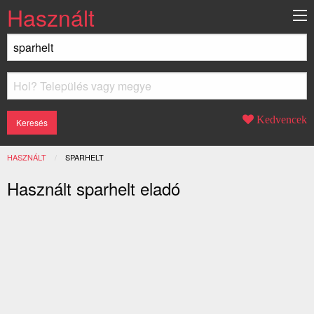
Használt
Kedvencek
HASZNÁLT
JELENLEGI:
SPARHELT
Használt sparhelt eladó