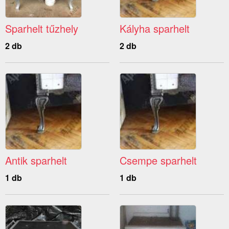
Sparhelt tűzhely
Kályha sparhelt
2 db
2 db
Antik sparhelt
Csempe sparhelt
1 db
1 db