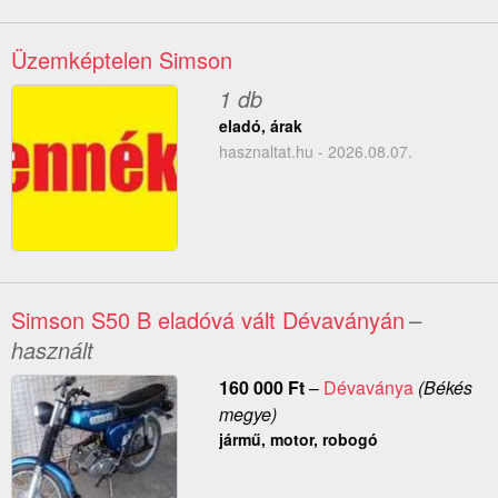
Üzemképtelen Simson
1 db
eladó, árak
hasznaltat.hu - 2026.08.07.
Simson S50 B eladóvá vált Dévaványán
–
használt
160 000
Ft
–
Dévaványa
(Békés
megye)
jármű, motor, robogó