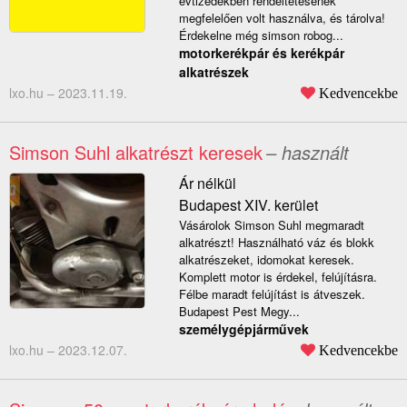
évtizedekben rendeltetésének
megfelelően volt használva, és tárolva!
Érdekelne még simson robog...
motorkerékpár és kerékpár
alkatrészek
lxo.hu –
2023.11.19.
Kedvencekbe
Simson Suhl alkatrészt keresek
– használt
Ár nélkül
Budapest XIV. kerület
Vásárolok Simson Suhl megmaradt
alkatrészt! Használható váz és blokk
alkatrészeket, idomokat keresek.
Komplett motor is érdekel, felújításra.
Félbe maradt felújítást is átveszek.
Budapest Pest Megy...
személygépjárművek
lxo.hu –
2023.12.07.
Kedvencekbe