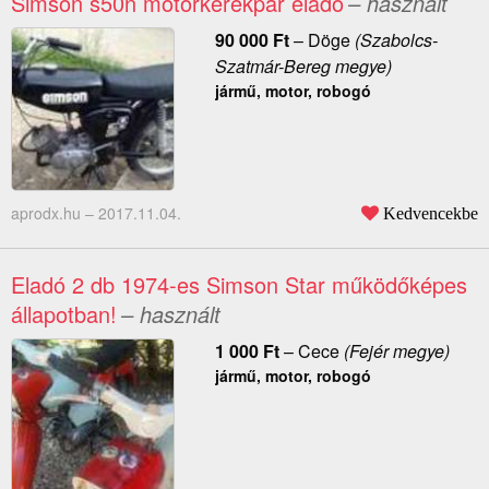
Simson s50n motorkerékpár eladó
– használt
90 000
Ft
–
Döge
(Szabolcs-
Szatmár-Bereg megye)
jármű, motor, robogó
aprodx.hu –
2017.11.04.
Kedvencekbe
Eladó 2 db 1974-es Simson Star működőképes
állapotban!
– használt
1 000
Ft
–
Cece
(Fejér megye)
jármű, motor, robogó