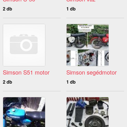
2 db
1 db
Simson S51 motor
Simson segédmotor
2 db
1 db