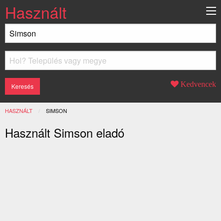
Használt
Kedvencek
HASZNÁLT
JELENLEGI:
SIMSON
Használt Simson eladó