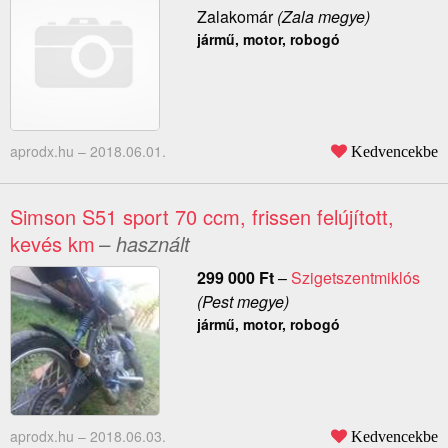
Zalakomár
(Zala megye)
jármű, motor, robogó
aprodx.hu –
2018.06.01.
Kedvencekbe
Simson S51 sport 70 ccm, frissen felújított,
kevés km
– használt
299 000
Ft
–
Szigetszentmiklós
(Pest megye)
jármű, motor, robogó
aprodx.hu –
2018.06.03.
Kedvencekbe