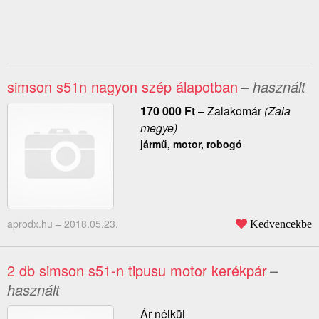
simson s51n nagyon szép álapotban
– használt
170 000
Ft
–
Zalakomár
(Zala
megye)
jármű, motor, robogó
aprodx.hu –
2018.05.23.
Kedvencekbe
2 db simson s51-n tipusu motor kerékpár
–
használt
Ár nélkül