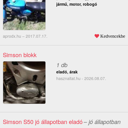
jármű, motor, robogó
aprodx.hu –
2017.07.17.
Kedvencekbe
Simson blokk
1 db
eladó, árak
hasznaltat.hu - 2026.08.07.
Simson S50 jó állapotban eladó
– jó állapotban