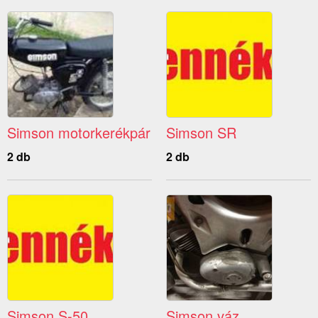
Simson motorkerékpár
Simson SR
2 db
2 db
Simson S-50
Simson váz