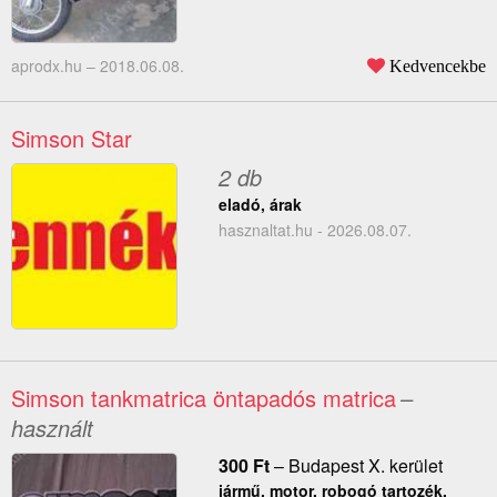
aprodx.hu –
2018.06.08.
Kedvencekbe
Simson Star
2 db
eladó, árak
hasznaltat.hu - 2026.08.07.
Simson tankmatrica öntapadós matrica
–
használt
300
Ft
–
Budapest X. kerület
jármű, motor, robogó tartozék,