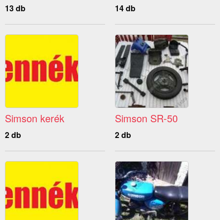
13 db
14 db
Simson kerék
Simson SR-50
2 db
2 db