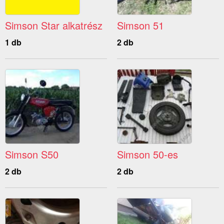
Simson Star alkatrész
Simson 51
1 db
2 db
Simson S50
Simson 50-es
2 db
2 db