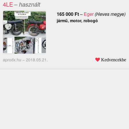
4LE
– használt
165 000
Ft
–
Eger
(Heves megye)
jármű, motor, robogó
aprodx.hu –
2018.05.21.
Kedvencekbe