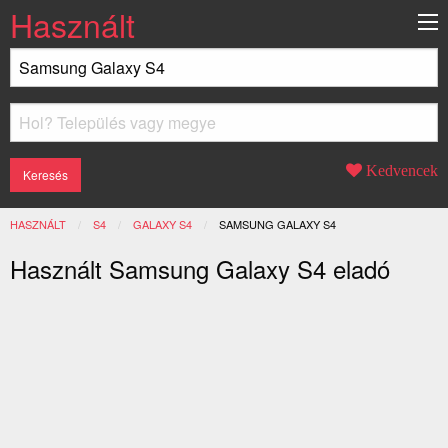
Használt
Kedvencek
HASZNÁLT
S4
GALAXY S4
JELENLEGI:
SAMSUNG GALAXY S4
Használt Samsung Galaxy S4 eladó