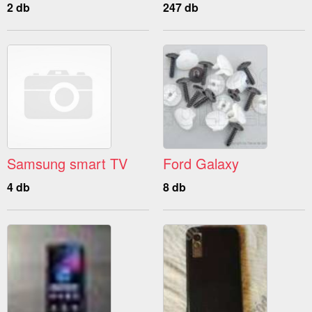
2 db
247 db
Samsung smart TV
Ford Galaxy
4 db
8 db