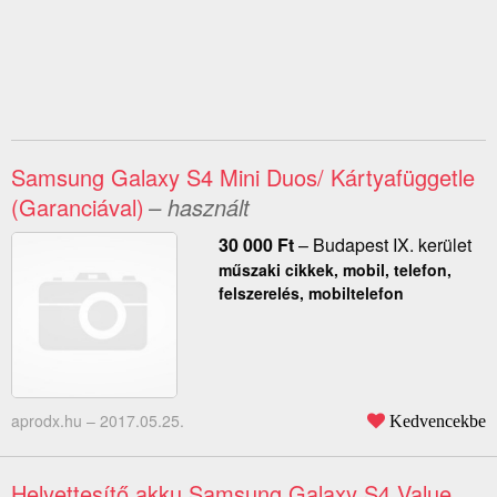
Samsung Galaxy S4 Mini Duos/ Kártyafüggetle
(Garanciával)
– használt
30 000
Ft
–
Budapest IX. kerület
műszaki cikkek, mobil, telefon,
felszerelés, mobiltelefon
aprodx.hu –
2017.05.25.
Kedvencekbe
Helyettesítő akku Samsung Galaxy S4 Value