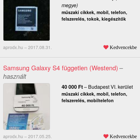
megye)
műszaki cikkek, mobil, telefon,
felszerelés, tokok, kiegészítők
aprodx.hu –
2017.08.31.
Kedvencekbe
Samsung Galaxy S4 független (Westend)
–
használt
40 000
Ft
–
Budapest VI. kerület
műszaki cikkek, mobil, telefon,
felszerelés, mobiltelefon
aprodx.hu –
2017.05.25.
Kedvencekbe