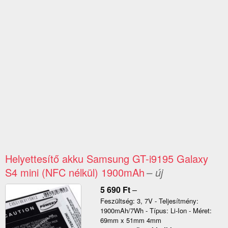
Helyettesítő akku Samsung GT-i9195 Galaxy
S4 mini (NFC nélkül) 1900mAh
– új
5 690
Ft
–
Feszültség: 3, 7V - Teljesítmény:
1900mAh/7Wh - Típus: Li-Ion - Méret:
69mm x 51mm 4mm