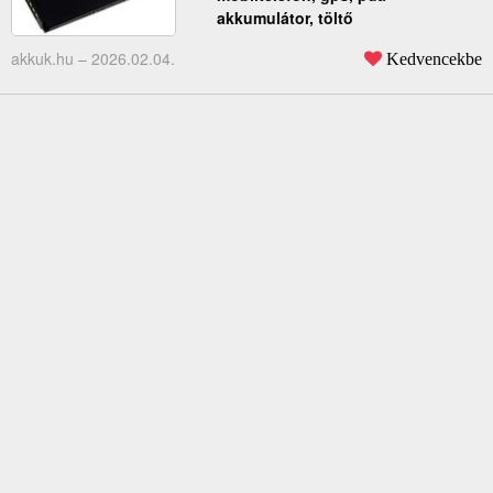
akkumulátor, töltő
akkuk.hu –
2026.02.04.
Kedvencekbe