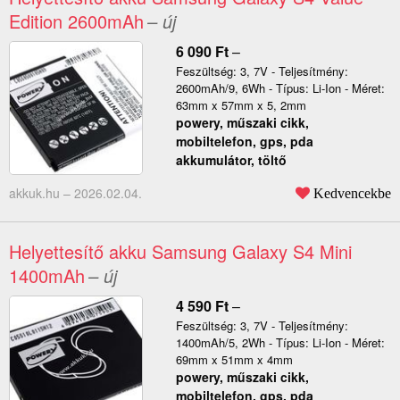
Edition 2600mAh
– új
6 090
Ft
–
Feszültség: 3, 7V - Teljesítmény:
2600mAh/9, 6Wh - Típus: Li-Ion - Méret:
63mm x 57mm x 5, 2mm
powery, műszaki cikk,
mobiltelefon, gps, pda
akkumulátor, töltő
akkuk.hu –
2026.02.04.
Kedvencekbe
Helyettesítő akku Samsung Galaxy S4 Mini
1400mAh
– új
4 590
Ft
–
Feszültség: 3, 7V - Teljesítmény:
1400mAh/5, 2Wh - Típus: Li-Ion - Méret:
69mm x 51mm x 4mm
powery, műszaki cikk,
mobiltelefon, gps, pda