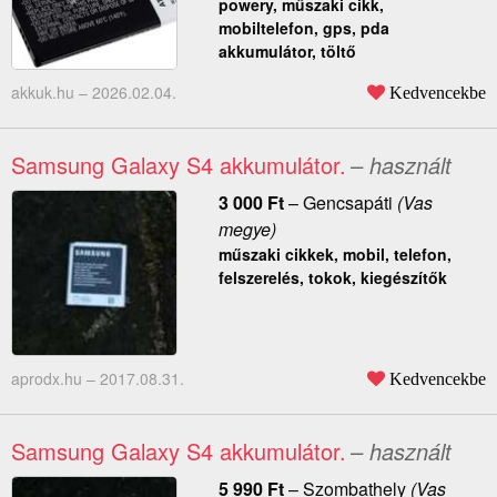
powery, műszaki cikk,
mobiltelefon, gps, pda
akkumulátor, töltő
akkuk.hu –
2026.02.04.
Kedvencekbe
Samsung Galaxy S4 akkumulátor.
– használt
3 000
Ft
–
Gencsapáti
(Vas
megye)
műszaki cikkek, mobil, telefon,
felszerelés, tokok, kiegészítők
aprodx.hu –
2017.08.31.
Kedvencekbe
Samsung Galaxy S4 akkumulátor.
– használt
5 990
Ft
–
Szombathely
(Vas