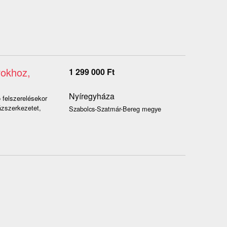
rokhoz,
1 299 000
Ft
Nyíregyháza
 felszerelésekor
ázszerkezetet,
Szabolcs-Szatmár-Bereg megye