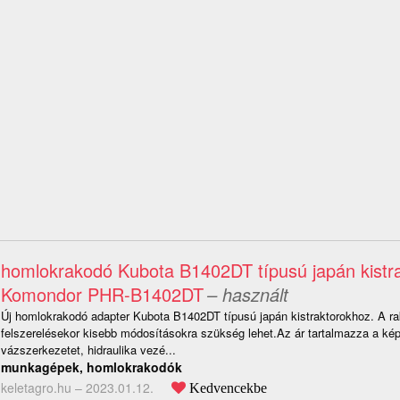
homlokrakodó Kubota B1402DT típusú japán kistr
Komondor PHR-B1402DT
– használt
Új homlokrakodó adapter Kubota B1402DT típusú japán kistraktorokhoz. A r
felszerelésekor kisebb módosításokra szükség lehet.Az ár tartalmazza a kép
vázszerkezetet, hidraulika vezé...
munkagépek, homlokrakodók
keletagro.hu –
2023.01.12.
Kedvencekbe