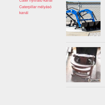
Cater nyitható kanál
Caterpillar mélyásó
kanál