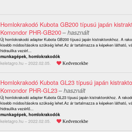
Homlokrakodó Kubota GB200 típusú japán kistrak
Komondor PHR-GB200
– használt
Új homlokrakodó adapter Kubota GB200 típusú japán kistraktorokhoz. A rako
kisebb módosításokra szükség lehet.Az ár tartalmazza a képeken látható, v
hidraulika vezérl...
munkagépek, homlokrakodók
keletagro.hu –
2022.02.05.
Kedvencekbe
Homlokrakodó Kubota GL23 típusú japán kistrakt
Komondor PHR-GL23
– használt
Új homlokrakodó adapter Kubota GL23 típusú japán kistraktorokhoz. A rakodó
kisebb módosításokra szükség lehet.Az ár tartalmazza a képeken látható, v
hidraulika vezérlő...
munkagépek, homlokrakodók
keletagro.hu –
2022.02.05.
Kedvencekbe