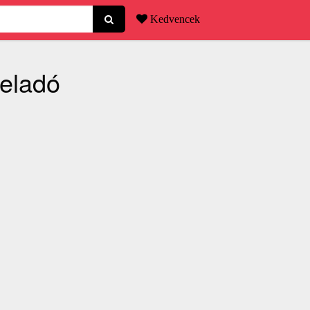
Kedvencek
 eladó