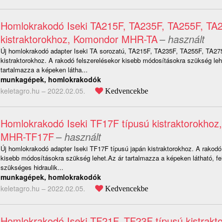
Homlokrakodó Iseki TA215F, TA235F, TA255F, TA2
kistraktorokhoz, Komondor MHR-TA
– használt
Új homlokrakodó adapter Iseki TA sorozatú, TA215F, TA235F, TA255F, TA275
kistraktorokhoz. A rakodó felszerelésekor kisebb módosításokra szükség leh
tartalmazza a képeken látha...
munkagépek, homlokrakodók
keletagro.hu –
2022.02.05.
Kedvencekbe
Homlokrakodó Iseki TF17F típusú kistraktorokho
MHR-TF17F
– használt
Új homlokrakodó adapter Iseki TF17F típusú japán kistraktorokhoz. A rakodó
kisebb módosításokra szükség lehet.Az ár tartalmazza a képeken látható, fe
szükséges hidraulik...
munkagépek, homlokrakodók
keletagro.hu –
2022.02.05.
Kedvencekbe
Homlokrakodó Iseki TF21F, TF23F típusú kistrakt