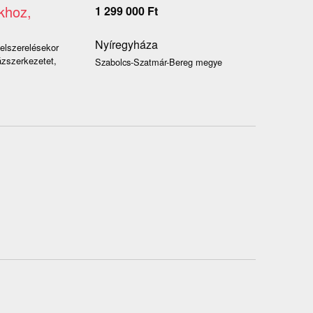
khoz,
1 299 000
Ft
Nyíregyháza
felszerelésekor
ázszerkezetet,
Szabolcs-Szatmár-Bereg megye