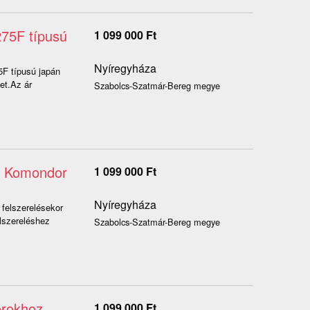
75F típusú
1 099 000
Ft
Nyíregyháza
F típusú japán
et.Az ár
Szabolcs-Szatmár-Bereg megye
z, Komondor
1 099 000
Ft
Nyíregyháza
 felszerelésekor
lszereléshez
Szabolcs-Szatmár-Bereg megye
orokhoz,
1 099 000
Ft