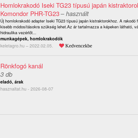
Homlokrakodó Iseki TG23 típusú japán kistraktoro
Komondor PHR-TG23
– használt
Új homlokrakodó adapter Iseki TG23 típusú japán kistraktorokhoz. A rakodó 
kisebb módosításokra szükség lehet.Az ár tartalmazza a képeken látható, v
hidraulika vezérlőt...
munkagépek, homlokrakodók
keletagro.hu –
2022.02.05.
Kedvencekbe
Rönkfogó kanál
3 db
eladó, árak
hasznaltat.hu - 2026-08-07