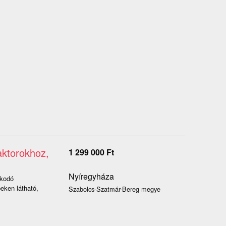
aktorokhoz,
1 299 000
Ft
Nyíregyháza
akodó
eken látható,
Szabolcs-Szatmár-Bereg megye