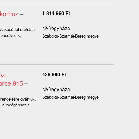
akorhoz
–
1 814 990
Ft
Nyíregyháza
krakodó teherbírása
endelkezik,
Szabolcs-Szatmár-Bereg megye
oz,
439 990
Ft
orce 915
–
Nyíregyháza
Szabolcs-Szatmár-Bereg megye
endelésre gyártjuk,
A rakodógéphez a