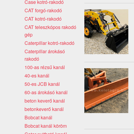
Case kotró-rakodó
CAT forgó-rakodó
CAT kotró-rakodó
CAT teleszkópos rakodó
gép
Caterpillar kotró-rakodó
Caterpillar árokásó
rakodó
100-as rézsű kanál
40-es kanál
50-es JCB kanál
60-as árokásó kanál
beton keverő kanál
betonkeverő kanál
Bobcat kanál
Bobcat kanál köröm