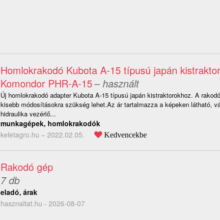
Homlokrakodó Kubota A-15 típusú japán kistrakto
Komondor PHR-A-15
– használt
Új homlokrakodó adapter Kubota A-15 típusú japán kistraktorokhoz. A rakodó
kisebb módosításokra szükség lehet.Az ár tartalmazza a képeken látható, v
hidraulika vezérlő...
munkagépek, homlokrakodók
keletagro.hu –
2022.02.05.
Kedvencekbe
Rakodó gép
7 db
eladó, árak
hasznaltat.hu - 2026-08-07