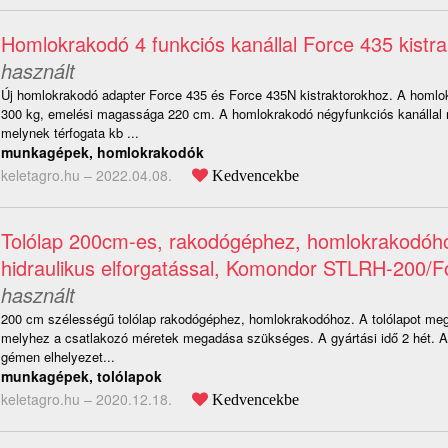
Homlokrakodó 4 funkciós kanállal Force 435 kistr
használt
Új homlokrakodó adapter Force 435 és Force 435N kistraktorokhoz. A homlo
300 kg, emelési magassága 220 cm. A homlokrakodó négyfunkciós kanállal r
melynek térfogata kb ...
munkagépek, homlokrakodók
keletagro.hu –
2022.04.08.
Kedvencekbe
Tolólap 200cm-es, rakodógéphez, homlokrakodóh
hidraulikus elforgatással, Komondor STLRH-200/F
használt
200 cm szélességű tolólap rakodógéphez, homlokrakodóhoz. A tolólapot megr
melyhez a csatlakozó méretek megadása szükséges. A gyártási idő 2 hét. 
gémen elhelyezet...
munkagépek, tolólapok
keletagro.hu –
2020.12.18.
Kedvencekbe