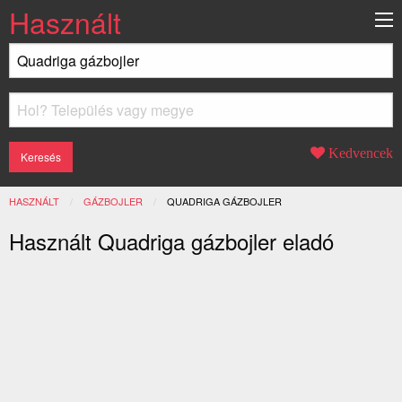
Használt
Kedvencek
HASZNÁLT
GÁZBOJLER
JELENLEGI:
QUADRIGA GÁZBOJLER
Használt Quadriga gázbojler eladó