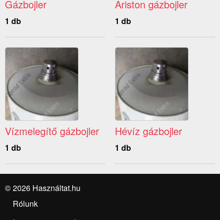
Gázbojler
Ariston gázbojler
1 db
1 db
Vízmelegítő gázbojler
Hévíz gázbojler
1 db
1 db
© 2026 Használtat.hu
Rólunk