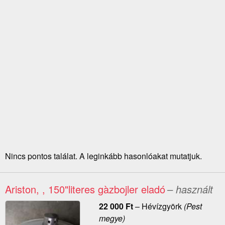
Nincs pontos találat. A leginkább hasonlóakat mutatjuk.
Ariston, , 150"literes gàzbojler eladó
– használt
22 000
Ft
–
Hévízgyörk
(Pest
megye)