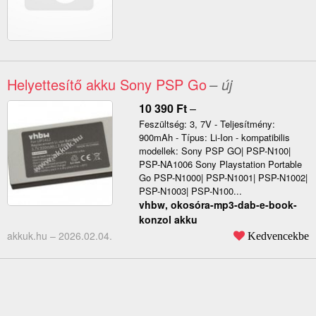
Helyettesítő akku Sony PSP Go
– új
10 390
Ft
–
Feszültség: 3, 7V - Teljesítmény:
900mAh - Típus: Li-Ion - kompatibilis
modellek: Sony PSP GO| PSP-N100|
PSP-NA1006 Sony Playstation Portable
Go PSP-N1000| PSP-N1001| PSP-N1002|
PSP-N1003| PSP-N100...
vhbw, okosóra-mp3-dab-e-book-
konzol akku
akkuk.hu –
2026.02.04.
Kedvencekbe