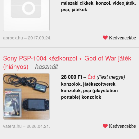
műszaki cikkek, konzol, videojáték,
psp, játékok
aprodx.hu –
2017.09.24.
Kedvencekbe
Sony PSP-1004 kézikonzol + God of War játék
(hiányos)
– használt
28 000
Ft
–
Érd
(Pest megye)
konzolok, játékszoftverek,
konzolok, psp (playstation
portable) konzolok
vatera.hu –
2026.04.21.
Kedvencekbe