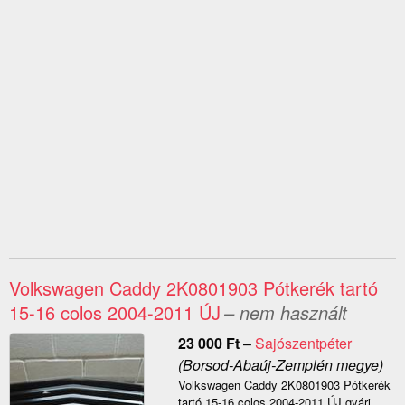
Volkswagen Caddy 2K0801903 Pótkerék tartó
15-16 colos 2004-2011 ÚJ
– nem használt
23 000
Ft
–
Sajószentpéter
(Borsod-Abaúj-Zemplén megye)
Volkswagen Caddy 2K0801903 Pótkerék
tartó 15-16 colos 2004-2011 ÚJ gyári