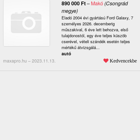
890 000
Ft
–
Makó
(Csongrád
megye)
Eladó 2004 évi gyártású Ford Galaxy, 7
személyes 2026. decemberig
műszakival, 6 éve lett behozva, első
tulajdonostól, egy éve teljes küszöb
cserével, vételi szándék esetén teljes
mértékű átvizsgálá...
autó
maxapro.hu –
2023.11.13.
Kedvencekbe