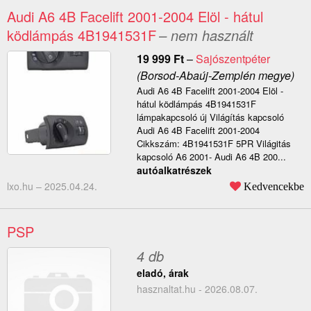
Audi A6 4B Facelift 2001-2004 Elöl - hátul
ködlámpás 4B1941531F
– nem használt
19 999
Ft
–
Sajószentpéter
(Borsod-Abaúj-Zemplén megye)
Audi A6 4B Facelift 2001-2004 Elöl -
hátul ködlámpás 4B1941531F
lámpakapcsoló új Világítás kapcsoló
Audi A6 4B Facelift 2001-2004
Cikkszám: 4B1941531F 5PR Világitás
kapcsoló A6 2001- Audi A6 4B 200...
autóalkatrészek
lxo.hu –
2025.04.24.
Kedvencekbe
PSP
4 db
eladó, árak
hasznaltat.hu - 2026.08.07.