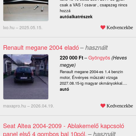
csak a VAS ! csavar , csapszeg nincs
hozzá
autóalkatrészek
lxo.hu –
2025.05.15.
Kedvencekbe
Renault megane 2004 eladó
– használt
220 000
Ft
–
Gyöngyös
(Heves
megye)
Renault megane 2004-es 1.4 benzin
motor, Érvényes műszaki vizsga
2027.08.15-ig magyar okmányokkal....
autó
maxapro.hu –
2026.04.19.
Kedvencekbe
Seat Altea 2004-2009 - Ablakemelő kapcsoló
panel első 4 gombos bal 10pól.
– használt