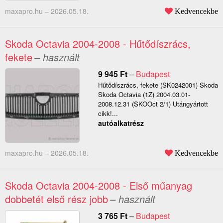
maxapro.hu –
2026.05.18.
Kedvencekbe
Skoda Octavia 2004-2008 - Hűtődíszrács,
fekete
– használt
9 945
Ft
–
Budapest
Hűtődíszrács, fekete (SK0242001) Skoda
Skoda Octavia (1Z) 2004.03.01-
2008.12.31 (SKOOct 2/1) Utángyártott
cikk!...
autóalkatrész
maxapro.hu –
2026.05.18.
Kedvencekbe
Skoda Octavia 2004-2008 - Első műanyag
dobbetét első rész jobb
– használt
3 765
Ft
–
Budapest