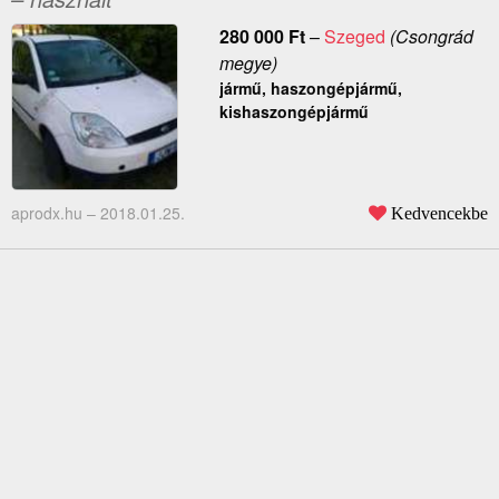
280 000
Ft
–
Szeged
(Csongrád
megye)
jármű, haszongépjármű,
kishaszongépjármű
aprodx.hu –
2018.01.25.
Kedvencekbe