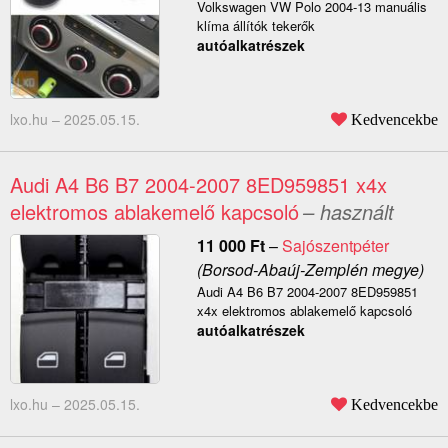
Volkswagen VW Polo 2004-13 manuális
klíma állítók tekerők
autóalkatrészek
lxo.hu –
2025.05.15.
Kedvencekbe
Audi A4 B6 B7 2004-2007 8ED959851 x4x
elektromos ablakemelő kapcsoló
– használt
11 000
Ft
–
Sajószentpéter
(Borsod-Abaúj-Zemplén megye)
Audi A4 B6 B7 2004-2007 8ED959851
x4x elektromos ablakemelő kapcsoló
autóalkatrészek
lxo.hu –
2025.05.15.
Kedvencekbe