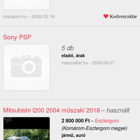
maxapro.hu –
2026.05.18.
Kedvencekbe
Sony PSP
5 db
eladó, árak
hasznaltat.hu - 2026.08.07.
Mitsubishi l200 2004 műszaki 2018
– használt
2 800 000
Ft
–
Esztergom
(Komárom-Esztergom megye)
jármű, autó