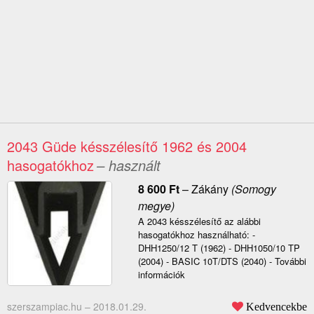
2043 Güde késszélesítő 1962 és 2004
hasogatókhoz
– használt
8 600
Ft
–
Zákány
(Somogy
megye)
A 2043 késszélesítő az alábbi
hasogatókhoz használható: -
DHH1250/12 T (1962) - DHH1050/10 TP
(2004) - BASIC 10T/DTS (2040) - További
információk
szerszampiac.hu –
2018.01.29.
Kedvencekbe