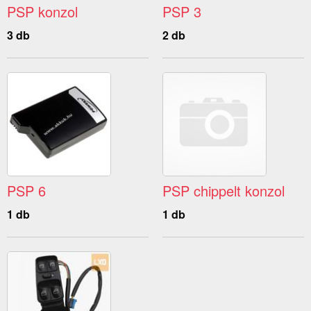
PSP konzol
PSP 3
3 db
2 db
PSP 6
PSP chippelt konzol
1 db
1 db