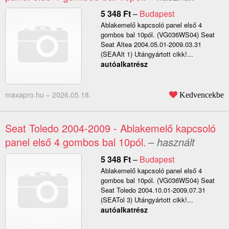
5 348
Ft
–
Budapest
Ablakemelő kapcsoló panel első 4
gombos bal 10pól. (VG036WS04) Seat
Seat Altea 2004.05.01-2009.03.31
(SEAAlt 1) Utángyártott cikk!...
autóalkatrész
maxapro.hu –
2026.05.18.
Kedvencekbe
Seat Toledo 2004-2009 - Ablakemelő kapcsoló
panel első 4 gombos bal 10pól.
– használt
5 348
Ft
–
Budapest
Ablakemelő kapcsoló panel első 4
gombos bal 10pól. (VG036WS04) Seat
Seat Toledo 2004.10.01-2009.07.31
(SEATol 3) Utángyártott cikk!...
autóalkatrész