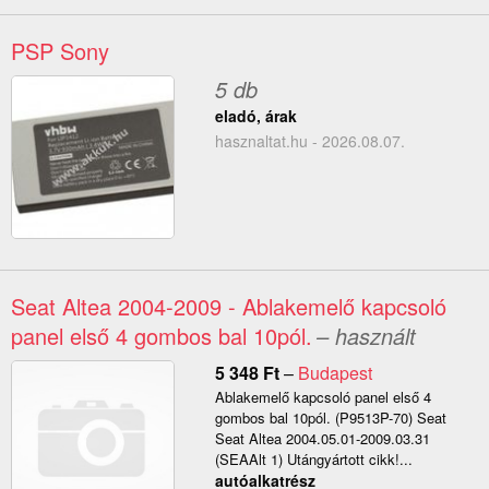
PSP Sony
5 db
eladó, árak
hasznaltat.hu - 2026.08.07.
Seat Altea 2004-2009 - Ablakemelő kapcsoló
panel első 4 gombos bal 10pól.
– használt
5 348
Ft
–
Budapest
Ablakemelő kapcsoló panel első 4
gombos bal 10pól. (P9513P-70) Seat
Seat Altea 2004.05.01-2009.03.31
(SEAAlt 1) Utángyártott cikk!...
autóalkatrész