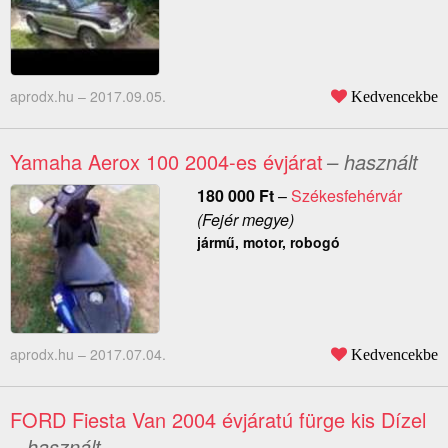
aprodx.hu –
2017.09.05.
Kedvencekbe
Yamaha Aerox 100 2004-es évjárat
– használt
180 000
Ft
–
Székesfehérvár
(Fejér megye)
jármű, motor, robogó
aprodx.hu –
2017.07.04.
Kedvencekbe
FORD Fiesta Van 2004 évjáratú fürge kis Dízel
– használt