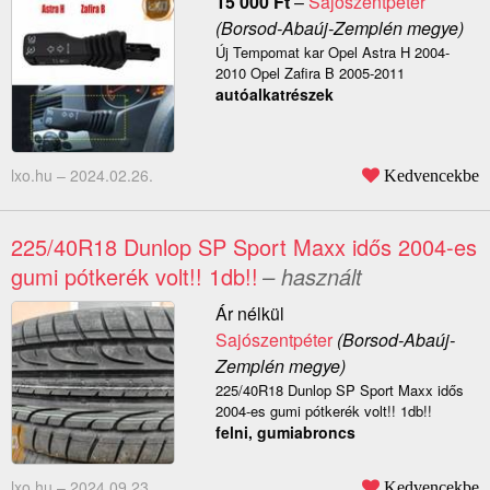
15 000
Ft
–
Sajószentpéter
(Borsod-Abaúj-Zemplén megye)
Új Tempomat kar Opel Astra H 2004-
2010 Opel Zafira B 2005-2011
autóalkatrészek
lxo.hu –
2024.02.26.
Kedvencekbe
225/40R18 Dunlop SP Sport Maxx idős 2004-es
gumi pótkerék volt!! 1db!!
– használt
Ár nélkül
Sajószentpéter
(Borsod-Abaúj-
Zemplén megye)
225/40R18 Dunlop SP Sport Maxx idős
2004-es gumi pótkerék volt!! 1db!!
felni, gumiabroncs
lxo.hu –
2024.09.23.
Kedvencekbe