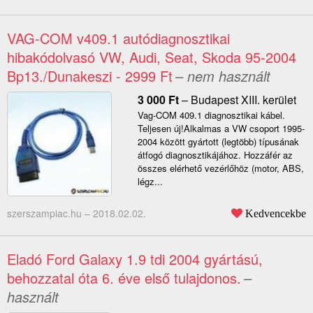
VAG-COM v409.1 autódiagnosztikai
hibakódolvasó VW, Audi, Seat, Skoda 95-2004
Bp13./Dunakeszi - 2999 Ft
– nem használt
3 000
Ft
–
Budapest XIII. kerület
Vag-COM 409.1 diagnosztikai kábel.
Teljesen új!Alkalmas a VW csoport 1995-
2004 között gyártott (legtöbb) típusának
átfogó diagnosztikájához. Hozzáfér az
összes elérhető vezérlőhöz (motor, ABS,
légz...
szerszampiac.hu –
2018.02.02.
Kedvencekbe
Eladó Ford Galaxy 1.9 tdi 2004 gyártású,
behozzatal óta 6. éve első tulajdonos.
–
használt