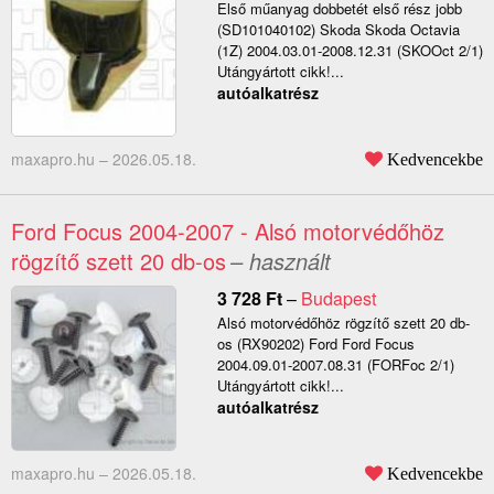
Első műanyag dobbetét első rész jobb
(SD101040102) Skoda Skoda Octavia
(1Z) 2004.03.01-2008.12.31 (SKOOct 2/1)
Utángyártott cikk!...
autóalkatrész
maxapro.hu –
2026.05.18.
Kedvencekbe
Ford Focus 2004-2007 - Alsó motorvédőhöz
rögzítő szett 20 db-os
– használt
3 728
Ft
–
Budapest
Alsó motorvédőhöz rögzítő szett 20 db-
os (RX90202) Ford Ford Focus
2004.09.01-2007.08.31 (FORFoc 2/1)
Utángyártott cikk!...
autóalkatrész
maxapro.hu –
2026.05.18.
Kedvencekbe