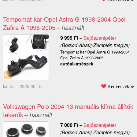
Tempomat kar Opel Astra G 1998-2004 Opel
Zafira A 1998-2005
– használt
9 999
Ft
–
Sajószentpéter
(Borsod-Abaúj-Zemplén megye)
Tempomat kar Opel Astra G 1998-2004
Opel Zafira A 1998-2005
autóalkatrészek
lxo.hu –
2025.05.15.
Kedvencekbe
Volkswagen Polo 2004-13 manuális klíma állítók
tekerők
– használt
7 000
Ft
–
Sajószentpéter
(Borsod-Abaúj-Zemplén megye)