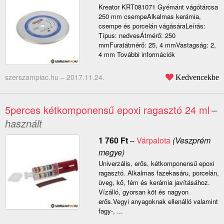
Kreator KRT081071 Gyémánt vágótárcsa
250 mm csempeAlkalmas kerámia,
csempe és porcelán vágásáraLeírás:
Típus: nedvesÁtmérő: 250
mmFuratátmérő: 25, 4 mmVastagság: 2,
4 mm További információk
szerszampiac.hu –
2017.11.24.
Kedvencekbe
5perces kétkomponensű epoxi ragasztó 24 ml
–
használt
1 760
Ft
–
Várpalota
(Veszprém
megye)
Univerzális, erős, kétkomponensű epoxi
ragasztó. Alkalmas fazekasáru, porcelán,
üveg, kő, fém és kerámia javításához.
Vízálló, gyorsan köt és nagyon
erős.Vegyi anyagoknak ellenálló valamint
fagy-, ...