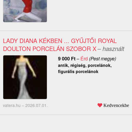
LADY DIANA KÉKBEN ... GYŰJTŐI ROYAL
DOULTON PORCELÁN SZOBOR X
– használt
9 000
Ft
–
Érd
(Pest megye)
antik, régiség, porcelánok,
figurális porcelánok
vatera.hu –
2026.07.01.
Kedvencekbe