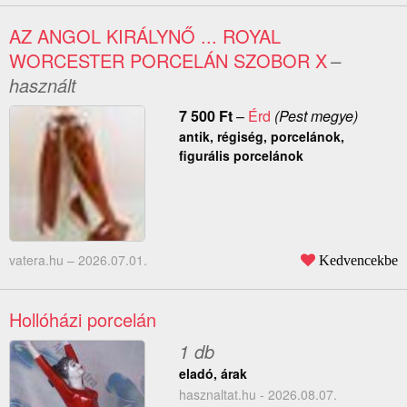
AZ ANGOL KIRÁLYNŐ ... ROYAL
WORCESTER PORCELÁN SZOBOR X
–
használt
7 500
Ft
–
Érd
(Pest megye)
antik, régiség, porcelánok,
figurális porcelánok
vatera.hu –
2026.07.01.
Kedvencekbe
Hollóházi porcelán
1 db
eladó, árak
hasznaltat.hu - 2026.08.07.