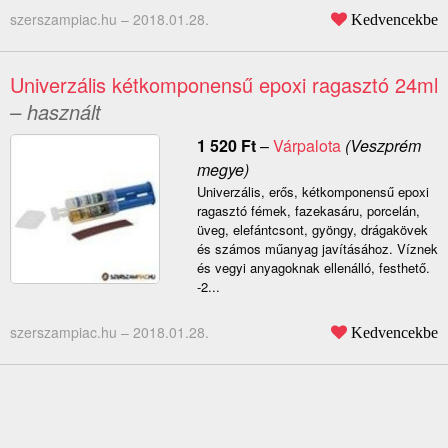
szerszampiac.hu –
2018.01.28.
Kedvencekbe
Univerzális kétkomponensű epoxi ragasztó 24ml
– használt
1 520
Ft
–
Várpalota
(Veszprém
megye)
Univerzális, erős, kétkomponensű epoxi
ragasztó fémek, fazekasáru, porcelán,
üveg, elefántcsont, gyöngy, drágakövek
és számos műanyag javításához. Víznek
és vegyi anyagoknak ellenálló, festhető.
-2...
szerszampiac.hu –
2018.01.28.
Kedvencekbe