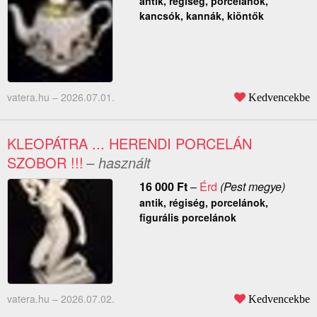
antik, régiség, porcelánok,
kancsók, kannák, kiöntők
vatera.hu –
2026.07.01.
Kedvencekbe
KLEOPÁTRA ... HERENDI PORCELÁN
SZOBOR !!!
– használt
16 000
Ft
–
Érd
(Pest megye)
antik, régiség, porcelánok,
figurális porcelánok
vatera.hu –
2026.07.02.
Kedvencekbe