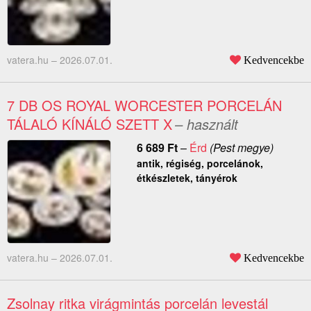
vatera.hu –
2026.07.01.
Kedvencekbe
7 DB OS ROYAL WORCESTER PORCELÁN
TÁLALÓ KÍNÁLÓ SZETT X
– használt
6 689
Ft
–
Érd
(Pest megye)
antik, régiség, porcelánok,
étkészletek, tányérok
vatera.hu –
2026.07.01.
Kedvencekbe
Zsolnay ritka virágmintás porcelán levestál