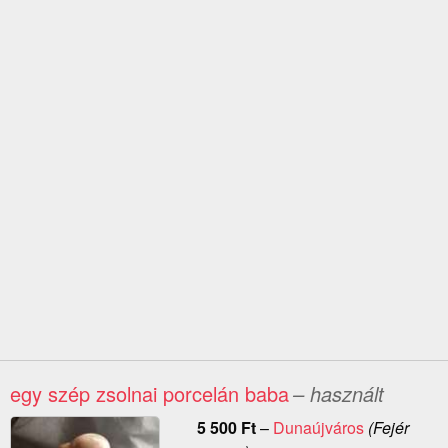
egy szép zsolnai porcelán baba
– használt
5 500
Ft
–
Dunaújváros
(Fejér