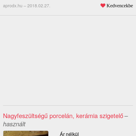
aprodx.hu –
2018.02.27.
Kedvencekbe
Nagyfeszültségű porcelán, kerámia szigetelő
–
használt
Ár nélkül