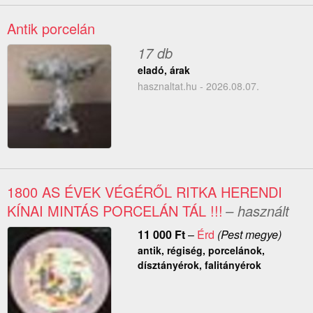
Antik porcelán
17 db
eladó, árak
hasznaltat.hu - 2026.08.07.
1800 AS ÉVEK VÉGÉRŐL RITKA HERENDI
KÍNAI MINTÁS PORCELÁN TÁL !!!
– használt
11 000
Ft
–
Érd
(Pest megye)
antik, régiség, porcelánok,
dísztányérok, falitányérok