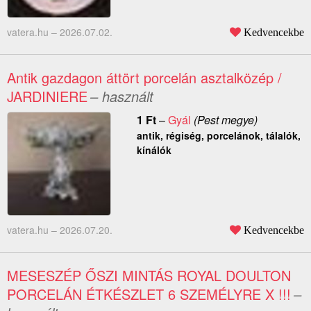
vatera.hu –
2026.07.02.
Kedvencekbe
Antik gazdagon áttört porcelán asztalközép /
JARDINIERE
– használt
1
Ft
–
Gyál
(Pest megye)
antik, régiség, porcelánok, tálalók,
kínálók
vatera.hu –
2026.07.20.
Kedvencekbe
MESESZÉP ŐSZI MINTÁS ROYAL DOULTON
PORCELÁN ÉTKÉSZLET 6 SZEMÉLYRE X !!!
–