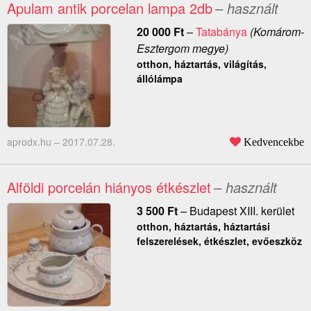
Apulam antik porcelan lampa 2db
– használt
20 000
Ft
–
Tatabánya
(Komárom-
Esztergom megye)
otthon, háztartás, világítás,
állólámpa
aprodx.hu –
2017.07.28.
Kedvencekbe
Alföldi porcelán hiányos étkészlet
– használt
3 500
Ft
–
Budapest XIII. kerület
otthon, háztartás, háztartási
felszerelések, étkészlet, evőeszköz