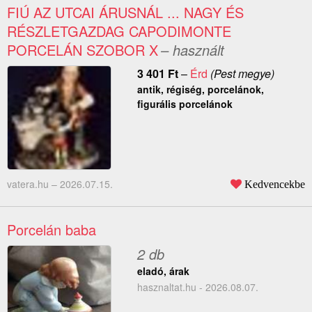
FIÚ AZ UTCAI ÁRUSNÁL ... NAGY ÉS
RÉSZLETGAZDAG CAPODIMONTE
PORCELÁN SZOBOR X
– használt
3 401
Ft
–
Érd
(Pest megye)
antik, régiség, porcelánok,
figurális porcelánok
vatera.hu –
2026.07.15.
Kedvencekbe
Porcelán baba
2 db
eladó, árak
hasznaltat.hu - 2026.08.07.