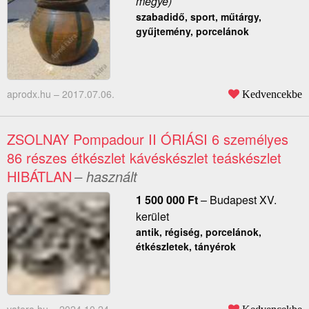
megye)
szabadidő, sport, műtárgy,
gyűjtemény, porcelánok
aprodx.hu –
2017.07.06.
Kedvencekbe
ZSOLNAY Pompadour II ÓRIÁSI 6 személyes
86 részes étkészlet kávéskészlet teáskészlet
HIBÁTLAN
– használt
1 500 000
Ft
–
Budapest XV.
kerület
antik, régiség, porcelánok,
étkészletek, tányérok