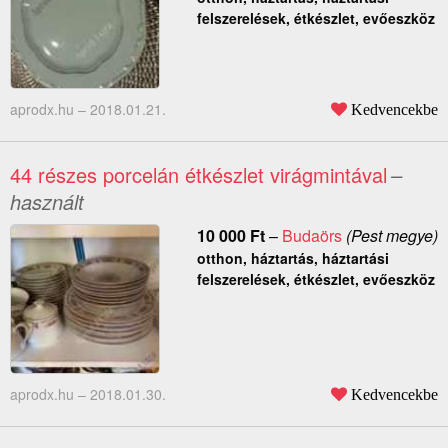
felszerelések, étkészlet, evőeszköz
aprodx.hu –
2018.01.21.
Kedvencekbe
44 részes porcelán étkészlet virágmintával
–
használt
10 000
Ft
–
Budaörs
(Pest megye)
otthon, háztartás, háztartási
felszerelések, étkészlet, evőeszköz
aprodx.hu –
2018.01.30.
Kedvencekbe