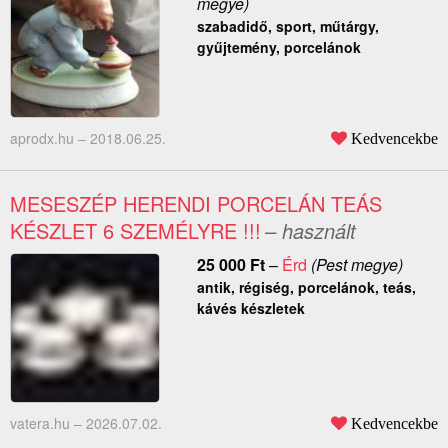
megye)
szabadidő, sport, műtárgy,
gyűjtemény, porcelánok
aprodx.hu –
2018.06.25.
Kedvencekbe
MESESZÉP HERENDI PORCELÁN TEÁS
KÉSZLET 6 SZEMÉLYRE !!!
– használt
25 000
Ft
–
Érd
(Pest megye)
antik, régiség, porcelánok, teás,
kávés készletek
vatera.hu –
2026.07.02.
Kedvencekbe