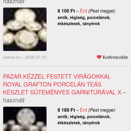
használt
6 100
Ft
–
Érd
(Pest megye)
antik, régiség, porcelánok,
étkészletek, tányérok
vatera.hu –
2026.07.15.
Kedvencekbe
PAZAR KÉZZEL FESTETT VIRÁGOKKAL
ROYAL GRAFTON PORCELÁN TEÁS
KÉSZLET SÜTEMÉNYES GARNITÚRÁVAL X
–
használt
6 189
Ft
–
Érd
(Pest megye)
antik, régiség, porcelánok,
étkészletek, tányérok