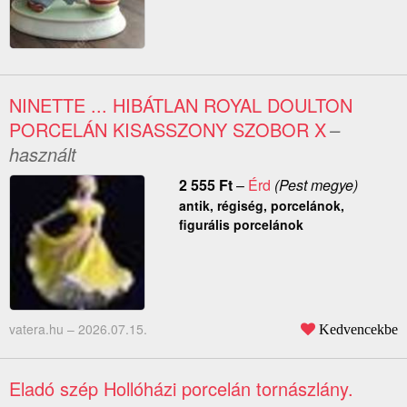
NINETTE ... HIBÁTLAN ROYAL DOULTON
PORCELÁN KISASSZONY SZOBOR X
–
használt
2 555
Ft
–
Érd
(Pest megye)
antik, régiség, porcelánok,
figurális porcelánok
vatera.hu –
2026.07.15.
Kedvencekbe
Eladó szép Hollóházi porcelán tornászlány.