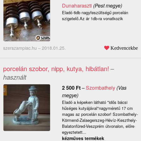
Dunaharaszti
(Pest megye)
Eladó 6db nagyfeszültségű porcelán
szigetelő.Az ár 1db-ra vonatkozik
szerszampiac.hu –
2018.01.25.
Kedvencekbe
porcelán szobor, nipp, kutya, hibátlan!
–
használt
2 500
Ft
–
Szombathely
(Vas
megye)
Eladó a képeken látható "idős bácsi
hűséges kutyájával"nagyméretű 17 cm
magas az porcelán szobor! Szombathely-
Körmend-Zalaegerszeg-Hévíz-Keszthely-
Balatonfüred-Veszprém útvonalon, előre
egyeztetett...
kézműves termékek