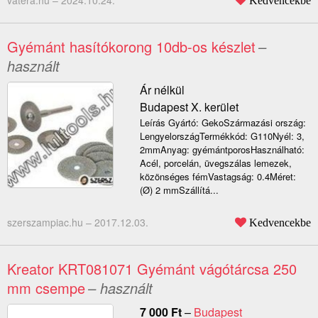
vatera.hu –
2024.10.24.
Kedvencekbe
Gyémánt hasítókorong 10db-os készlet
–
használt
Ár nélkül
Budapest X. kerület
Leírás Gyártó: GekoSzármazási ország:
LengyelországTermékkód: G110Nyél: 3,
2mmAnyag: gyémántporosHasználható:
Acél, porcelán, üvegszálas lemezek,
közönséges fémVastagság: 0.4Méret:
(Ø) 2 mmSzállítá...
szerszampiac.hu –
2017.12.03.
Kedvencekbe
Kreator KRT081071 Gyémánt vágótárcsa 250
mm csempe
– használt
7 000
Ft
–
Budapest