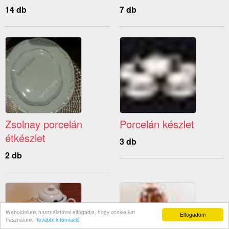
14 db
7 db
Zsolnay porcelán
Porcelán készlet
étkészlet
3 db
2 db
Weboldalunk használatával elfogadja, hogy cookie-kat
Elfogadom
használunk.
További információ