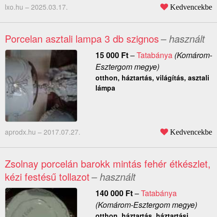
lxo.hu –
2025.03.17.
Kedvencekbe
Porcelan asztali lampa 3 db szignos
– használt
15 000
Ft
–
Tatabánya
(Komárom-
Esztergom megye)
otthon, háztartás, világítás, asztali
lámpa
aprodx.hu –
2017.07.27.
Kedvencekbe
Zsolnay porcelán barokk mintás fehér étkészlet,
kézi festésű tollazot
– használt
140 000
Ft
–
Tatabánya
(Komárom-Esztergom megye)
otthon, háztartás, háztartási