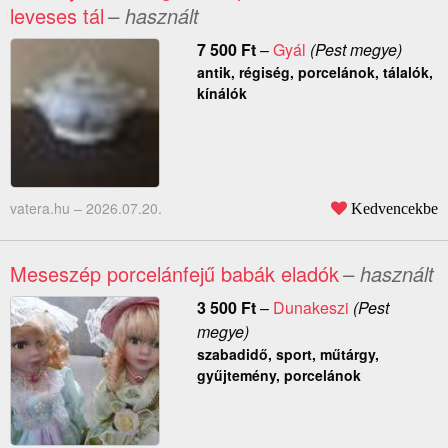
leveses tál
– használt
7 500
Ft
–
Gyál
(Pest megye)
antik, régiség, porcelánok, tálalók,
kínálók
vatera.hu –
2026.07.20.
Kedvencekbe
Meseszép porcelánfejű babák eladók
– használt
3 500
Ft
–
Dunakeszi
(Pest
megye)
szabadidő, sport, műtárgy,
gyűjtemény, porcelánok