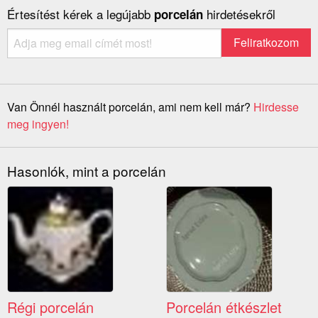
Értesítést kérek a legújabb
hirdetésekről
porcelán
Van Önnél használt porcelán, ami nem kell már?
Hirdesse
meg ingyen!
Hasonlók, mint a porcelán
Régi porcelán
Porcelán étkészlet