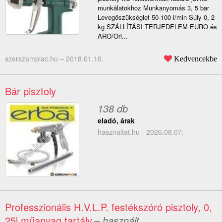
munkálatokhoz Munkanyomás 3, 5 bar
Levegőszükséglet 50-100 l/min Súly 0, 2
kg SZÁLLÍTÁSI TERJEDELEM EURO és
ARO/Ori...
szerszampiac.hu –
2018.01.10.
Kedvencekbe
Bár pisztoly
138 db
eladó, árak
hasznaltat.hu - 2026.08.07.
Professzionális H.V.L.P. festékszóró pisztoly, 0,
25l műanyag tartály
– használt