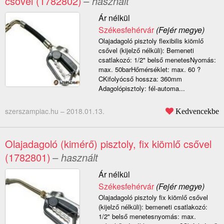
csővel (1782802)
– használt
Ár nélkül
Székesfehérvár
(Fejér megye)
Olajadagoló pisztoly flexibilis kiömlő
csővel (kijelző nélküli): Bemeneti
csatlakozó: 1/2" belső menetesNyomás:
max. 50barHőmérséklet: max. 60 ?
CKifolyócső hossza: 360mm
Adagolópisztoly: fél-automa...
szerszampiac.hu –
2018.01.13.
Kedvencekbe
Olajadagoló (kimérő) pisztoly, fix kiömlő csővel
(1782801)
– használt
Ár nélkül
Székesfehérvár
(Fejér megye)
Olajadagoló pisztoly fix kiömlő csővel
(kijelző nélküli): bemeneti csatlakozó:
1/2" belső menetesnyomás: max.