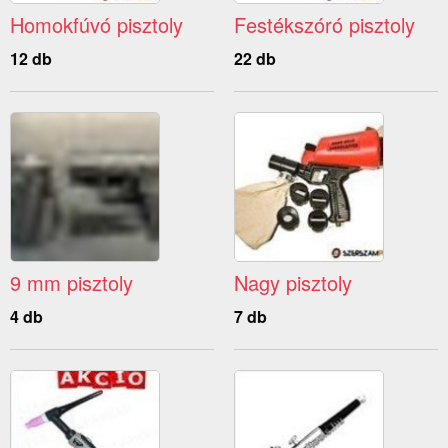
Homokfúvó pisztoly
Festékszóró pisztoly
12 db
22 db
9 mm pisztoly
Nagy pisztoly
4 db
7 db