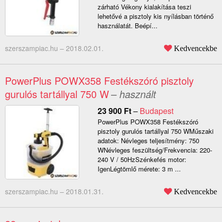
zárható Vékony kialakítása teszi
lehetővé a pisztoly kis nyílásban történő
használatát. Beépí...
szerszampiac.hu –
2018.02.01.
Kedvencekbe
PowerPlus POWX358 Festékszóró pisztoly
gurulós tartállyal 750 W
– használt
23 900
Ft
–
Budapest
PowerPlus POWX358 Festékszóró
pisztoly gurulós tartállyal 750 WMűszaki
adatok: Névleges teljesítmény: 750
WNévleges feszültség/Frekvencia: 220-
240 V / 50HzSzénkefés motor:
IgenLégtömlő mérete: 3 m ...
szerszampiac.hu –
2018.01.31.
Kedvencekbe