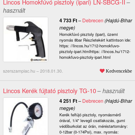
Lincos Homokfúvó pisztoly (ipari) LN-SBCG-II
–
használt
4 733
Ft
–
Debrecen
(Hajdú-Bihar
megye)
Homokfúvó pisztoly (ipari), üzemi
nyomás 8bar Részletekért kattintson ide:
https: //lincos.hu/1712-homokfuvo-
pisztoly-ipari.htmlhttps: //lincos.hu/1712-
homokfuvo-pisztoly-ipari.html
szerszampiac.hu –
2018.01.30.
Kedvencekbe
Lincos Kerék fújtató pisztoly TG-10
– használt
4 251
Ft
–
Debrecen
(Hajdú-Bihar
megye)
Kerék felfújó pisztoly, nyomásmérő
órával, 1/4" levegő csatlakozás, gumi
védőburkolat az órán, méréstartomány:
0-12bar (0-174Psi), max. nyomás: