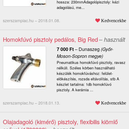
hossza: 230mmAdagolópisztoly: kézi
adagolású, me...
szerszampiac.hu –
2018.01.08.
Kedvencekbe
Homokfúvó pisztoly pedálos, Big Red
– használt
7 000
Ft
–
Dunaszeg
(Győr-
Moson-Sopron megye)
Pneumatikus homokfúvó pisztoly, ravasz
nélküli. Széles körben használható
készülék homokfúváshoz: felület-
elõkészítés, rozsda eltávolítás, stb A
készlet tartalma: 1db homokfúvó
pisztoly. A kerámia ...
szerszampiac.hu –
2018.01.13.
Kedvencekbe
Olajadagoló (kimérő) pisztoly, flexibilis kiömlő