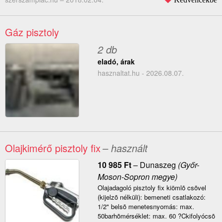
Gáz pisztoly
2 db
eladó, árak
hasznaltat.hu - 2026.08.07.
Olajkimérő pisztoly fix
– használt
10 985
Ft
–
Dunaszeg
(Győr-
Moson-Sopron megye)
Olajadagoló pisztoly fix kiömlõ csõvel
(kijelzõ nélküli): bemeneti csatlakozó:
1/2" belsõ menetesnyomás: max.
50barhõmérséklet: max. 60 ?Ckifolyócsõ