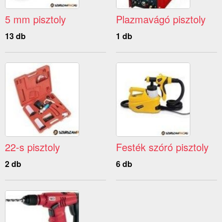
5 mm pisztoly
Plazmavágó pisztoly
13 db
1 db
22-s pisztoly
Festék szóró pisztoly
2 db
6 db