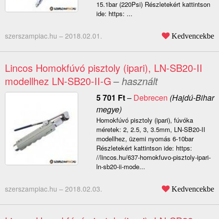
15.1bar (220Psi) Részletekért kattintson
ide: https: ...
szerszampiac.hu –
2018.02.01.
Kedvencekbe
Lincos Homokfúvó pisztoly (ipari), LN-SB20-II
modellhez LN-SB20-II-G
– használt
5 701
Ft
–
Debrecen
(Hajdú-Bihar
megye)
Homokfúvó pisztoly (ipari), fúvóka
méretek: 2, 2.5, 3, 3.5mm, LN-SB20-II
modellhez, üzemi nyomás 6-10bar
Részletekért kattintson ide: https:
//lincos.hu/637-homokfuvo-pisztoly-ipari-
ln-sb20-ii-mode...
szerszampiac.hu –
2018.02.03.
Kedvencekbe