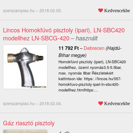
szerszampiac.hu –
2018.02.05.
Kedvencekbe
Lincos Homokfúvó pisztoly (ipari), LN-SBC420
modellhez LN-SBCG-420
– használt
11 792
Ft
–
Debrecen
(Hajdú-
Bihar megye)
Homokfúvó pisztoly (ipari), LN-SBC420
modellhez, üzemi nyomás3.5-5.5bar,
max. nyomás 8bar Részletekért
kattintson ide: https: //lincos.hu/557-
homokfuvo-pisztoly-ipari-ln-sbc420-
modellhez.htmlhttps:...
szerszampiac.hu –
2018.02.04.
Kedvencekbe
Gáz riasztó pisztoly