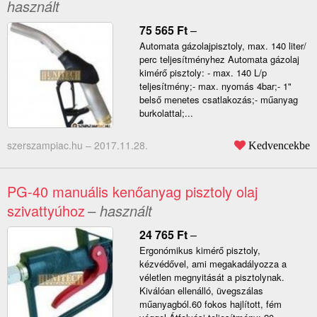
használt
75 565
Ft
–
Automata gázolajpisztoly, max. 140 liter/
perc teljesítményhez Automata gázolaj
kimérő pisztoly: - max. 140 L/p
teljesítmény;- max. nyomás 4bar;- 1"
belső menetes csatlakozás;- műanyag
burkolattal;...
szerszampiac.hu –
2017.11.28.
Kedvencekbe
PG-40 manuális kenőanyag pisztoly olaj
szivattyúhoz
– használt
24 765
Ft
–
Ergonómikus kimérő pisztoly,
kézvédővel, ami megakadályozza a
véletlen megnyitását a pisztolynak.
Kiválóan ellenálló, üvegszálas
műanyagból.60 fokos hajlított, fém