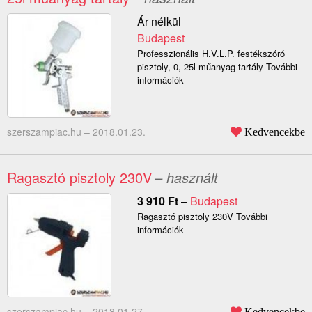
Ár nélkül
Budapest
Professzionális H.V.L.P. festékszóró
pisztoly, 0, 25l műanyag tartály További
információk
szerszampiac.hu –
2018.01.23.
Kedvencekbe
Ragasztó pisztoly 230V
– használt
3 910
Ft
–
Budapest
Ragasztó pisztoly 230V További
információk
szerszampiac.hu –
2018.01.27.
Kedvencekbe