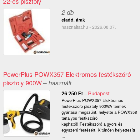
22-es pisztoly
2 db
eladó, árak
hasznaltat.hu - 2026.08.07.
PowerPlus POWX357 Elektromos festékszóró
pisztoly 900W
– használt
26 250
Ft
–
Budapest
PowerPlus POWX357 Elektromos
festékszóró pisztoly 900WA termék
gyártása megszűnt, helyette a POWX358
tartályos festkszóró
kapható!!!Festékszóró a gyors és
egyszerű festésért. Kitűnően helyettesíti
...