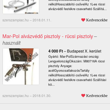
nélkülHosszabbító csővelAz 1L-es rücsi
alvázvédő festékre csavarható Szállítá...
szerszampiac.hu –
2018.01.11.
Kedvencekbe
Mar-Pol alvázvédő pisztoly - rücsi pisztoly
–
használt
4 000
Ft
–
Budapest X. kerület
Gyártó: Mar-PolSzármazási ország:
LengyelországCikszám: M80716A rücsi
pisztoly Anyaga:
acélGyorscsatlakozósTartály
nélkülHosszabbító csővelAz 1L-es rücsi
alvázvédő festékre csavarható Szállítási
kö...
szerszampiac.hu –
2018.01.30.
Kedvencekbe