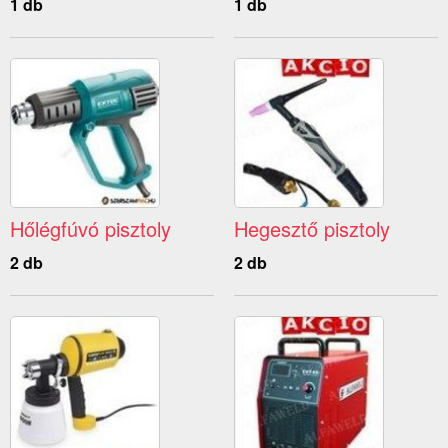
1 db
1 db
Hőlégfúvó pisztoly
Hegesztő pisztoly
2 db
2 db