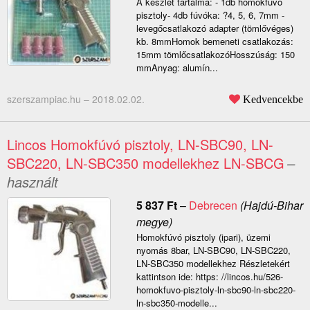
A készlet tartalma: - 1db homokfúvó
pisztoly- 4db fúvóka: ?4, 5, 6, 7mm -
levegőcsatlakozó adapter (tömlővéges)
kb. 8mmHomok bemeneti csatlakozás:
15mm tömlőcsatlakozóHosszúság: 150
mmAnyag: alumín...
szerszampiac.hu –
2018.02.02.
Kedvencekbe
Lincos Homokfúvó pisztoly, LN-SBC90, LN-
SBC220, LN-SBC350 modellekhez LN-SBCG
–
használt
5 837
Ft
–
Debrecen
(Hajdú-Bihar
megye)
Homokfúvó pisztoly (ipari), üzemi
nyomás 8bar, LN-SBC90, LN-SBC220,
LN-SBC350 modellekhez Részletekért
kattintson ide: https: //lincos.hu/526-
homokfuvo-pisztoly-ln-sbc90-ln-sbc220-
ln-sbc350-modelle...