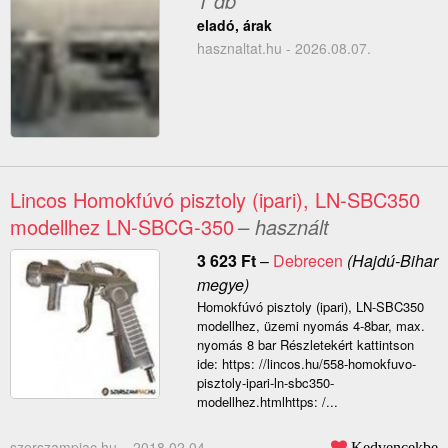
1 db
eladó, árak
hasznaltat.hu - 2026.08.07.
Lincos Homokfúvó pisztoly (ipari), LN-SBC350
modellhez LN-SBCG-350
– használt
3 623
Ft
–
Debrecen
(Hajdú-Bihar
megye)
Homokfúvó pisztoly (ipari), LN-SBC350
modellhez, üzemi nyomás 4-8bar, max.
nyomás 8 bar Részletekért kattintson
ide: https: //lincos.hu/558-homokfuvo-
pisztoly-ipari-ln-sbc350-
modellhez.htmlhttps: /...
szerszampiac.hu –
2018.02.04.
Kedvencekbe