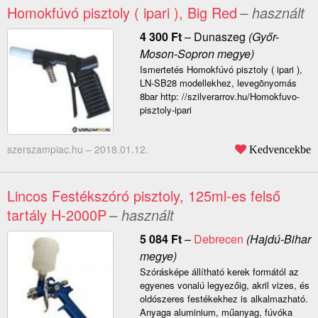
Homokfúvó pisztoly ( ipari ), Big Red
– használt
4 300
Ft
–
Dunaszeg
(Győr-
Moson-Sopron megye)
Ismertetés Homokfúvó pisztoly ( ipari ),
LN-SB28 modellekhez, levegõnyomás
8bar http: //szilverarrov.hu/Homokfuvo-
pisztoly-ipari
szerszampiac.hu –
2018.01.12.
Kedvencekbe
Lincos Festékszóró pisztoly, 125ml-es felső
tartály H-2000P
– használt
5 084
Ft
–
Debrecen
(Hajdú-Bihar
megye)
Szórásképe állítható kerek formától az
egyenes vonalú legyezőig, akril vizes, és
oldószeres festékekhez is alkalmazható.
Anyaga aluminium, műanyag, fúvóka