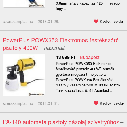
0.8mm tartály kapacitás 125ml, levegő
fogy...
szerszampiac.hu –
2018.01.28.
Kedvencekbe
PowerPlus POWX353 Elektromos festékszóró
pisztoly 400W
– használt
13 699
Ft
–
Budapest
PowerPlus POWX353 Elektromos
festékszóró pisztoly 400WA termék
gyártása megszűnt, helyette a
PowerPlus POWX354 Festékszóró
pisztoly vásárolható!!!!!Műszaki adatok:
Tank kapacitása: 0, 9 l Áramlási ...
szerszampiac.hu –
2018.01.31.
Kedvencekbe
PA-140 automata pisztoly gázolaj szivattyúhoz
–