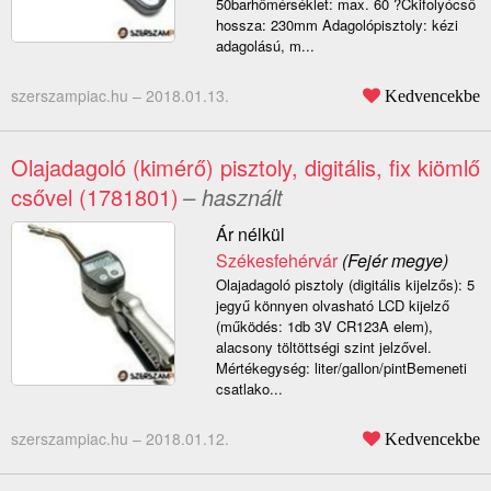
50barhőmérséklet: max. 60 ?Ckifolyócső
hossza: 230mm Adagolópisztoly: kézi
adagolású, m...
szerszampiac.hu –
2018.01.13.
Kedvencekbe
Olajadagoló (kimérő) pisztoly, digitális, fix kiömlő
csővel (1781801)
– használt
Ár nélkül
Székesfehérvár
(Fejér megye)
Olajadagoló pisztoly (digitális kijelzős): 5
jegyű könnyen olvasható LCD kijelző
(működés: 1db 3V CR123A elem),
alacsony töltöttségi szint jelzővel.
Mértékegység: liter/gallon/pintBemeneti
csatlako...
szerszampiac.hu –
2018.01.12.
Kedvencekbe