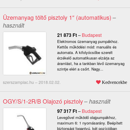
Üzemanyag töltő pisztoly 1″ (automatikus)
–
használt
21 873
Ft
–
Budapest
Elektromos üzemanyag pumpákhoz.
Kettős működési mód: manuális és
automata. A kifolyócsőbe szerelt
érzékelő automatikusan elzárja az
áramlást, ha a tankban lévő üzemanyag
szintje eléri a csőrt. Nagy...
szerszampiac.hu –
2018.02.02.
Kedvencekbe
OGY/S/1-2R/B Olajozó pisztoly
– használt
97 317
Ft
–
Budapest
Levegővel működő olajpumpákhoz,
maximum 6: 1 nyomásarány. Beépített
biztonsági fogantyú, két pozícióban