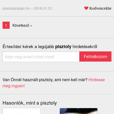
szerszampiac.hu –
2018.01.31.
Kedvencekbe
1
Következő »
Értesítést kérek a legújabb
hirdetésekről
pisztoly
Van Önnél használt pisztoly, ami nem kell már?
Hirdesse
meg ingyen!
Hasonlók, mint a pisztoly