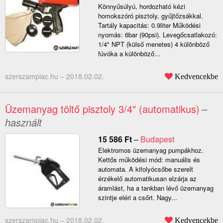
Könnyűsúlyú, hordozható kézi
homokszóró pisztoly, gyűjtőzsákkal.
Tartály kapacitás: 0.9liter Működési
nyomás: 6bar (90psi). Levegőcsatlakozó:
1/4" NPT (külső menetes) 4 különböző
fúvóka a különböző...
szerszampiac.hu –
2018.02.02.
Kedvencekbe
Üzemanyag töltő pisztoly 3/4″ (automatikus)
–
használt
15 586
Ft
–
Budapest
Elektromos üzemanyag pumpákhoz.
Kettős működési mód: manuális és
automata. A kifolyócsőbe szerelt
érzékelő automatikusan elzárja az
áramlást, ha a tankban lévő üzemanyag
szintje eléri a csőrt. Nagy...
szerszampiac.hu –
2018.02.02.
Kedvencekbe