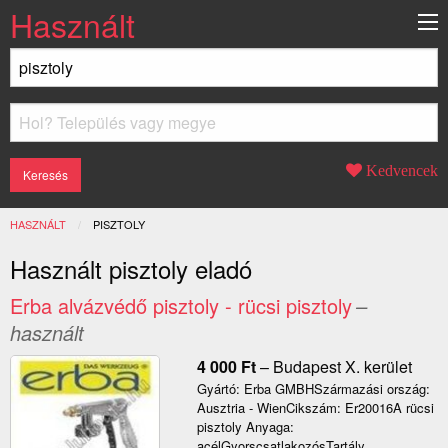
Használt
Kedvencek
HASZNÁLT
JELENLEGI:
PISZTOLY
Használt pisztoly eladó
Erba alvázvédő pisztoly - rücsi pisztoly
–
használt
4 000
Ft
–
Budapest X. kerület
Gyártó: Erba GMBHSzármazási ország:
Ausztria - WienCikszám: Er20016A rücsi
pisztoly Anyaga:
acélGyorscsatlakozósTartály