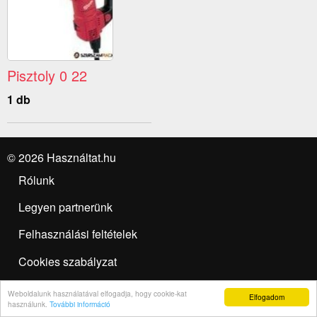
Pisztoly 0 22
1 db
© 2026 Használtat.hu
Rólunk
Legyen partnerünk
Felhasználási feltételek
Cookies szabályzat
Használt trend
Weboldalunk használatával elfogadja, hogy cookie-kat
Elfogadom
használunk.
További információ
Hirdetésfeladás