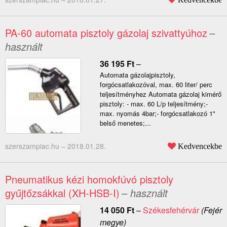
PA-60 automata pisztoly gázolaj szivattyúhoz
–
használt
36 195
Ft
–
Automata gázolajpisztoly,
forgócsatlakozóval, max. 60 liter/ perc
teljesítményhez Automata gázolaj kimérő
pisztoly: - max. 60 L/p teljesítmény;-
max. nyomás 4bar;- forgócsatlakozó 1"
belső menetes;...
szerszampiac.hu –
2018.01.28.
Kedvencekbe
Pneumatikus kézi homokfúvó pisztoly
gyűjtőzsákkal (XH-HSB-I)
– használt
14 050
Ft
–
Székesfehérvár
(Fejér
megye)