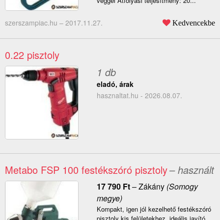
véggel Átfolyási teljesítmény: 20...
szerszampiac.hu –
2017.11.27.
Kedvencekbe
0.22 pisztoly
1 db
eladó, árak
hasznaltat.hu - 2026.08.07.
Metabo FSP 100 festékszóró pisztoly
– használt
17 790
Ft
–
Zákány
(Somogy
megye)
Kompakt, igen jól kezelhető festékszóró
pisztoly kis felületekhez, ideális javító