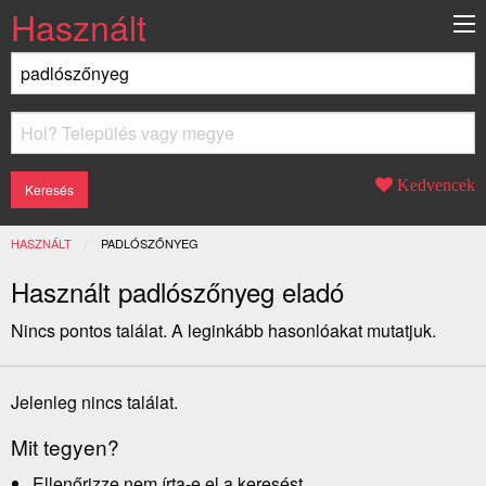
Használt
Kedvencek
HASZNÁLT
JELENLEGI:
PADLÓSZŐNYEG
Használt padlószőnyeg eladó
Nincs pontos találat. A leginkább hasonlóakat mutatjuk.
Jelenleg nincs találat.
Mit tegyen?
Ellenőrizze nem írta-e el a keresést.