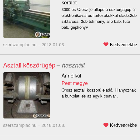
kerület
3000-es Orosz jó állapotú esztergagép új
elektronikával és tartozékokkal eladó.2db
síktárcsa, 3db tokmány, álló báb, futó
báb, gépkönyv
szerszampiac.hu –
2018.01.06.
Kedvencekbe
Asztali köszörűgép
– használt
Ár nélkül
Pest megye
Orosz asztali köszörű eladó. Hiányoznak
a burkolati és az egyik csavar .
szerszampiac.hu –
2018.01.08.
Kedvencekbe