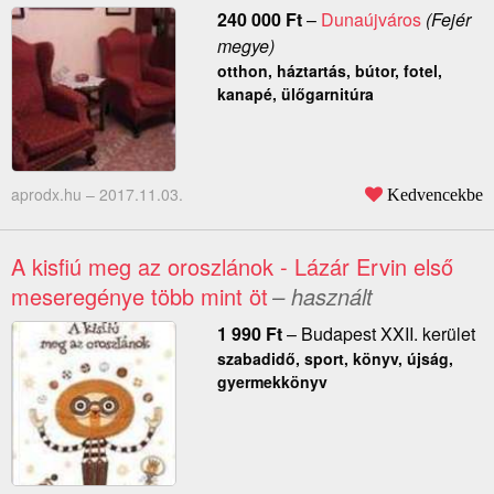
240 000
Ft
–
Dunaújváros
(Fejér
megye)
otthon, háztartás, bútor, fotel,
kanapé, ülőgarnitúra
aprodx.hu –
2017.11.03.
Kedvencekbe
A kisfiú meg az oroszlánok - Lázár Ervin első
meseregénye több mint öt
– használt
1 990
Ft
–
Budapest XXII. kerület
szabadidő, sport, könyv, újság,
gyermekkönyv