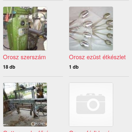
Orosz szerszám
Orosz ezüst étkészlet
18 db
1 db