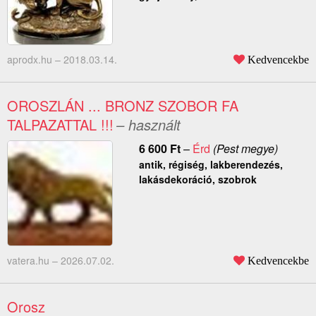
aprodx.hu –
2018.03.14.
Kedvencekbe
OROSZLÁN ... BRONZ SZOBOR FA
TALPAZATTAL !!!
– használt
6 600
Ft
–
Érd
(Pest megye)
antik, régiség, lakberendezés,
lakásdekoráció, szobrok
vatera.hu –
2026.07.02.
Kedvencekbe
Orosz