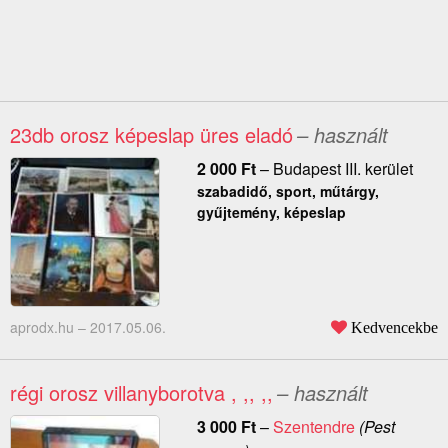
23db orosz képeslap üres eladó
– használt
2 000
Ft
–
Budapest III. kerület
szabadidő, sport, műtárgy,
gyűjtemény, képeslap
aprodx.hu –
2017.05.06.
Kedvencekbe
régi orosz villanyborotva , ,, ,,
– használt
3 000
Ft
–
Szentendre
(Pest