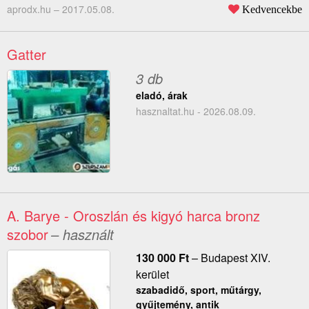
aprodx.hu –
2017.05.08.
Kedvencekbe
Gatter
3 db
eladó, árak
hasznaltat.hu - 2026.08.09.
A. Barye - Oroszlán és kigyó harca bronz
szobor
– használt
130 000
Ft
–
Budapest XIV.
kerület
szabadidő, sport, műtárgy,
gyűjtemény, antik