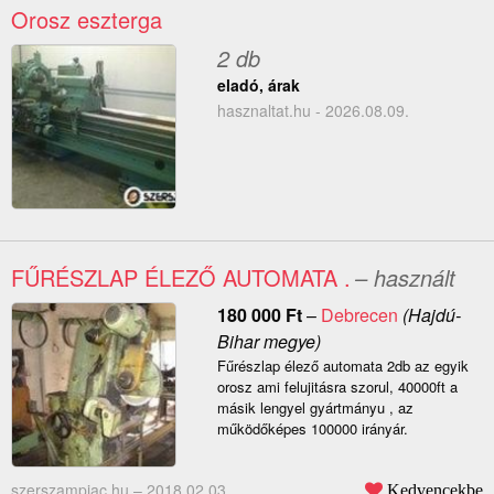
Orosz eszterga
2 db
eladó, árak
hasznaltat.hu - 2026.08.09.
FŰRÉSZLAP ÉLEZŐ AUTOMATA .
– használt
180 000
Ft
–
Debrecen
(Hajdú-
Bihar megye)
Fűrészlap élező automata 2db az egyik
orosz ami felujitásra szorul, 40000ft a
másik lengyel gyártmányu , az
működőképes 100000 irányár.
szerszampiac.hu –
2018.02.03.
Kedvencekbe