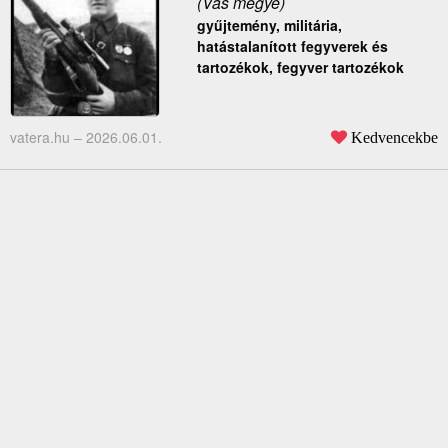
(Vas megye)
gyűjtemény, militária,
hatástalanított fegyverek és
tartozékok, fegyver tartozékok
vatera.hu –
2026.06.01.
Kedvencekbe