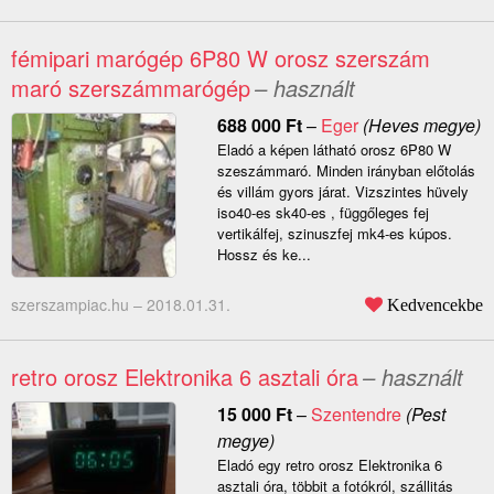
fémipari marógép 6P80 W orosz szerszám
maró szerszámmarógép
– használt
688 000
Ft
–
Eger
(Heves megye)
Eladó a képen látható orosz 6P80 W
szeszámmaró. Minden irányban előtolás
és villám gyors járat. Vizszintes hüvely
iso40-es sk40-es , függőleges fej
vertikálfej, szinuszfej mk4-es kúpos.
Hossz és ke...
szerszampiac.hu –
2018.01.31.
Kedvencekbe
retro orosz Elektronika 6 asztali óra
– használt
15 000
Ft
–
Szentendre
(Pest
megye)
Eladó egy retro orosz Elektronika 6
asztali óra, többit a fotókról, szállitás