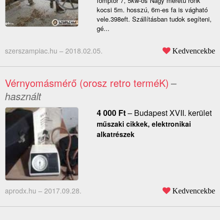
főmptor 7, 5kw-os Nagy méretű rönk
kocsi 5m. hosszú, 6m-es fa is vágható
vele.398eft. Szállításban tudok segíteni,
gé...
szerszampiac.hu –
2018.02.05.
Kedvencekbe
Vérnyomásmérő (orosz retro terméK)
–
használt
4 000
Ft
–
Budapest XVII. kerület
műszaki cikkek, elektronikai
alkatrészek
aprodx.hu –
2017.09.28.
Kedvencekbe