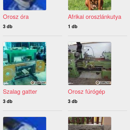
Orosz óra
Afrikai oroszlánkutya
3 db
1 db
Szalag gatter
Orosz fúrógép
3 db
3 db