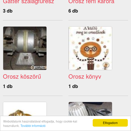
Gatter szalagfűrész
Orosz férfi karóra
3 db
6 db
Orosz köszörű
Orosz könyv
1 db
1 db
Weboldalunk használatával elfogadja, hogy cookie-kat
Elfogadom
használunk.
További információ