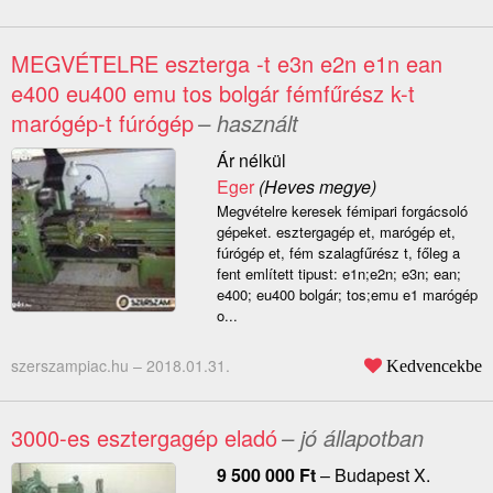
MEGVÉTELRE eszterga -t e3n e2n e1n ean
e400 eu400 emu tos bolgár fémfűrész k-t
marógép-t fúrógép
– használt
Ár nélkül
Eger
(Heves megye)
Megvételre keresek fémipari forgácsoló
gépeket. esztergagép et, marógép et,
fúrógép et, fém szalagfűrész t, főleg a
fent említett tipust: e1n;e2n; e3n; ean;
e400; eu400 bolgár; tos;emu e1 marógép
o...
szerszampiac.hu –
2018.01.31.
Kedvencekbe
3000-es esztergagép eladó
– jó állapotban
9 500 000
Ft
–
Budapest X.