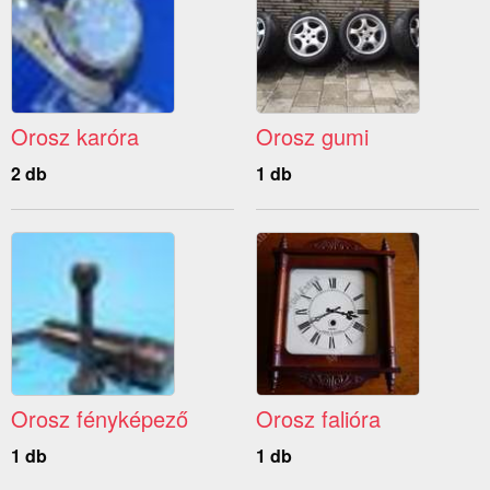
Orosz karóra
Orosz gumi
2 db
1 db
Orosz fényképező
Orosz falióra
1 db
1 db