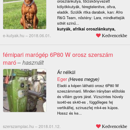
oroszlánkutya, törzskönyvezett
kölyökkutyák, féregtelenitve, oltva,
eladók. Szülők ritka darabok, kan: Afro
R&G Team, nőstény: Lara, mindkettejük
sötét szinű...
kutyák, afrikai oroszlánkutya,
e-kutyak.hu –
2018.06.01.
Kedvencekbe
fémipari marógép 6P80 W orosz szerszám
maró
– használt
Ár nélkül
Eger
(Heves megye)
Eladó a képen látható orosz 6P80 W
szeszámmaró. Minden irányban előtolás
és villám gyors járat. Vizszintes hüvely
iso40-es sk40-es , függőleges fej
vertikálfej, szinuszfej mk4-es kúpos.
Hossz és ke...
szerszampiac.hu –
2018.01.12.
Kedvencekbe