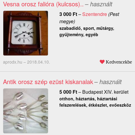
Vesna orosz falióra (kulcsos)..
– használt
3 000
Ft
–
Szentendre
(Pest
megye)
szabadidő, sport, műtárgy,
gyűjtemény, egyéb
aprodx.hu –
2018.04.10.
Kedvencekbe
Antik orosz szép ezüst kiskanalak
– használt
5 000
Ft
–
Budapest XIV. kerület
otthon, háztartás, háztartási
felszerelések, étkészlet, evőeszköz