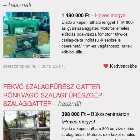
– használt
1 480 000
Ft
–
Heves megye
Eladó a képen látható lengyel TTM 800-
as gyári szalaggater. Motoros emelés,
előtolás oda-vissza főmotor 10kw-os
csillag-delta indítású /kisebbre is
cserélhető/ 11m-es vágáshossz, sínek
4db-ból álln...
szerszampiac.hu –
2018.02.01.
Kedvencekbe
FEKVŐ SZALAGFŰRÉSZ GATTER
RÖNKVÁGÓ SZALAGFŰRÉSZGÉP
SZALAGGATTER
– használt
398 000
Ft
–
Bükkszentmárton
(Heves megye)
Eladó a képen látható 800-as vízszintes
szalagfűrész. Motoros szerkezet emelés,