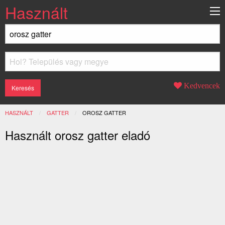
Használt
Kedvencek
HASZNÁLT
GATTER
JELENLEGI:
OROSZ GATTER
Használt orosz gatter eladó