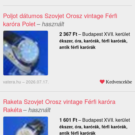
Poljot dátumos Szovjet Orosz vintage Férfi
karóra Polet
– használt
2 367
Ft
–
Budapest XVII. kerület
ékszer, óra, karórák, férfi karórák,
antik férfi karórák
vatera.hu –
2026.07.17.
Kedvencekbe
Raketa Szovjet Orosz vintage Férfi karóra
Rakéta
– használt
1 601
Ft
–
Budapest XVII. kerület
ékszer, óra, karórák, férfi karórák,
antik férfi karórák