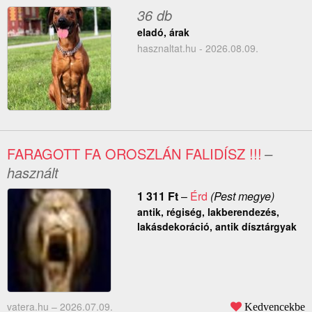
36 db
eladó, árak
hasznaltat.hu - 2026.08.09.
FARAGOTT FA OROSZLÁN FALIDÍSZ !!!
–
használt
1 311
Ft
–
Érd
(Pest megye)
antik, régiség, lakberendezés,
lakásdekoráció, antik dísztárgyak
vatera.hu –
2026.07.09.
Kedvencekbe