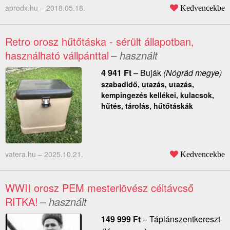
aprodx.hu –
2018.05.18.
Kedvencekbe
Retro orosz hűtőtáska - sérült állapotban,
használható vállpánttal
– használt
4 941
Ft
–
Buják
(Nógrád megye)
szabadidő, utazás, utazás,
kempingezés kellékei, kulacsok,
hűtés, tárolás, hűtőtáskák
vatera.hu –
2025.10.21.
Kedvencekbe
WWII orosz PEM mesterlövész céltávcső
RITKA!
– használt
149 999
Ft
–
Táplánszentkereszt