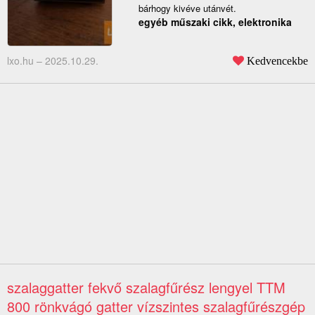
bárhogy kivéve utánvét.
egyéb műszaki cikk, elektronika
lxo.hu –
2025.10.29.
Kedvencekbe
szalaggatter fekvő szalagfűrész lengyel TTM
800 rönkvágó gatter vízszintes szalagfűrészgép