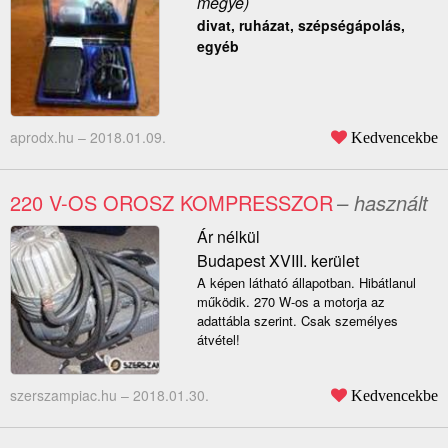
megye)
divat, ruházat, szépségápolás,
egyéb
aprodx.hu –
2018.01.09.
Kedvencekbe
220 V-OS OROSZ KOMPRESSZOR
– használt
Ár nélkül
Budapest XVIII. kerület
A képen látható állapotban. Hibátlanul
működik. 270 W-os a motorja az
adattábla szerint. Csak személyes
átvétel!
szerszampiac.hu –
2018.01.30.
Kedvencekbe