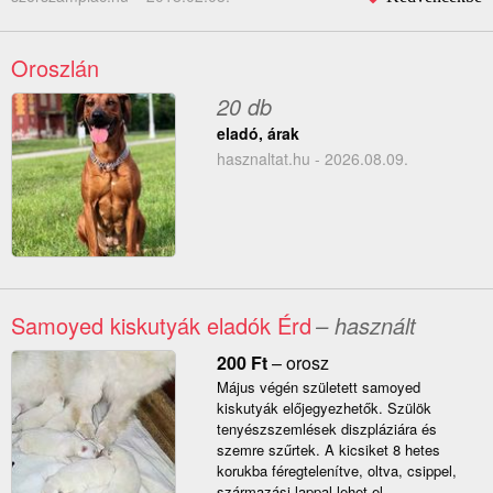
Oroszlán
20 db
eladó, árak
hasznaltat.hu - 2026.08.09.
Samoyed kiskutyák eladók Érd
– használt
200
Ft
–
orosz
Május végén született samoyed
kiskutyák előjegyezhetők. Szülök
tenyészszemlések diszpláziára és
szemre szűrtek. A kicsiket 8 hetes
korukba féregtelenítve, oltva, csippel,
származási lappal lehet el...