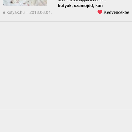
kutyák, szamojéd, kan
e-kutyak.hu –
2018.06.04.
Kedvencekbe