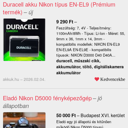
Duracell akku Nikon típus EN-EL9 (Prémium
termék)
– új
9 290
Ft
–
Feszültség: 7, 4V - Teljesítmény:
1100mAh/8Wh - Típus: Li-Ion - Méret: 55,
9mm x 36, 1mm x 14, 3mm -
kompatibilis modellek: NIKON EN-EL9
EN-EL9A EN-EL9E - kompatibilis
típusok: NIKON D3000 D40 D40A...
duracell, műszaki cikk,
akkumulátor, töltő, digitáliskamera
akkumulátor
akkuk.hu –
2026.02.04.
Kedvencekbe
Eladó Nikon D5000 fényképezőgép
– jó
állapotban
50 000
Ft
–
Budapest XVI. kerület
Eladó egy jó állapotú és kitűnően
működő Nikon D5000 típusú