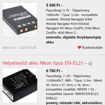
5 590
Ft
–
Feszültség: 3.7V - Teljesítmény:
1300mAh - Típus: Li-Ion - kompatibilis
modellek: Klicktel Navigator K400
Klicktel Navigator K410 Klicktel
Navigator K5 Nikon CoolPix 3700 Nikon
CoolPix 4200 Nikon C...
extensilo, digitális fényképezőgép
akku
akkuk.hu –
2026.02.04.
Kedvencekbe
Helyettesítő akku Nikon típus EN-EL21
– új
6 790
Ft
–
Feszültség: 7, 2V - Teljesítmény:
11000mAh/7, 9Wh - Típus: Li-Ion - Méret:
50, 0mm x 37, 6mm x 18, 0mm -
kompatibilis modellek: NIKON 1 V2 -
kompatibilis típusok: NIKON EN-EL21|
ENEL21
powery, műszaki cikk, akkumulátor,