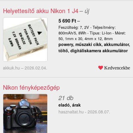
Helyettesítő akku Nikon 1 J4
– új
5 690
Ft
–
Feszültség: 7, 2V - Teljesítmény:
800mAh/5, 8Wh - Típus: Li-Ion - Méret:
50, 1mm x 30, 4mm x 12, 8mm
powery, műszaki cikk, akkumulátor,
töltő, digitáliskamera akkumulátor
akkuk.hu –
2026.02.04.
Kedvencekbe
Nikon fényképezőgép
21 db
eladó, árak
hasznaltat.hu - 2026.08.07.