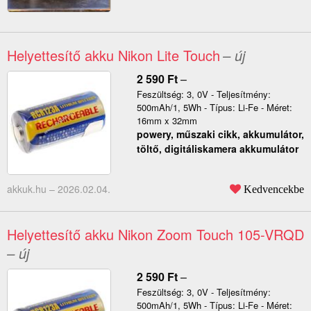
Helyettesítő akku Nikon Lite Touch
– új
2 590
Ft
–
Feszültség: 3, 0V - Teljesítmény:
500mAh/1, 5Wh - Típus: Li-Fe - Méret:
16mm x 32mm
powery, műszaki cikk, akkumulátor,
töltő, digitáliskamera akkumulátor
akkuk.hu –
2026.02.04.
Kedvencekbe
Helyettesítő akku Nikon Zoom Touch 105-VRQD
– új
2 590
Ft
–
Feszültség: 3, 0V - Teljesítmény:
500mAh/1, 5Wh - Típus: Li-Fe - Méret: