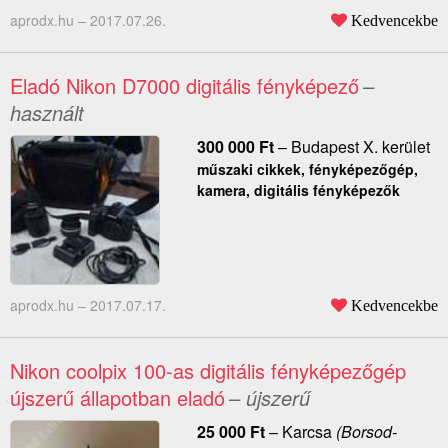
aprodx.hu –
2017.07.26.
Kedvencekbe
Eladó Nikon D7000 digitális fényképező
–
használt
300 000
Ft
–
Budapest X. kerület
műszaki cikkek, fényképezőgép,
kamera, digitális fényképezők
aprodx.hu –
2017.07.17.
Kedvencekbe
Nikon coolpix 100-as digitális fényképezőgép
újszerű állapotban eladó
– újszerű
25 000
Ft
–
Karcsa
(Borsod-