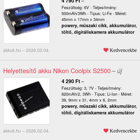
4 790
Ft
–
Feszültség: 6V - Teljesítmény:
500mAh/3Wh - Típus: Li-Fe - Méret:
45mm x 17mm x 34mm
powery, műszaki cikk, akkumulátor,
töltő, digitáliskamera akkumulátor
akkuk.hu –
2026.02.04.
Kedvencekbe
Helyettesítő akku Nikon Coolpix S2500
– új
4 290
Ft
–
Feszültség: 3, 7V - Teljesítmény:
620mAh/2, 3Wh - Típus: Li-Ion - Méret:
39, 9mm x 31, 4mm x 6, 2mm
powery, műszaki cikk, akkumulátor,
töltő, digitáliskamera akkumulátor
akkuk.hu –
2026.02.04.
Kedvencekbe