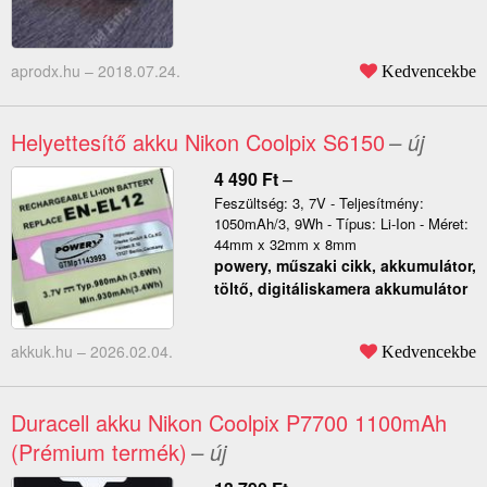
aprodx.hu –
2018.07.24.
Kedvencekbe
Helyettesítő akku Nikon Coolpix S6150
– új
4 490
Ft
–
Feszültség: 3, 7V - Teljesítmény:
1050mAh/3, 9Wh - Típus: Li-Ion - Méret:
44mm x 32mm x 8mm
powery, műszaki cikk, akkumulátor,
töltő, digitáliskamera akkumulátor
akkuk.hu –
2026.02.04.
Kedvencekbe
Duracell akku Nikon Coolpix P7700 1100mAh
(Prémium termék)
– új