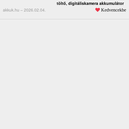
töltő, digitáliskamera akkumulátor
akkuk.hu –
2026.02.04.
Kedvencekbe