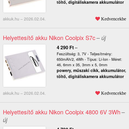
töltő, digitáliskamera akkumulátor
akkuk.hu –
2026.02.04.
Kedvencekbe
Helyettesítő akku Nikon Coolpix S7c
– új
4 290
Ft
–
Feszültség: 3, 7V - Teljesítmény:
650mAh/2, 4Wh - Típus: Li-Ion - Méret:
46, 6mm x 35, 3mm x 5, 0mm
powery, műszaki cikk, akkumulátor,
töltő, digitáliskamera akkumulátor
akkuk.hu –
2026.02.04.
Kedvencekbe
Helyettesítő akku Nikon Coolpix 4800 6V 3Wh
–
új