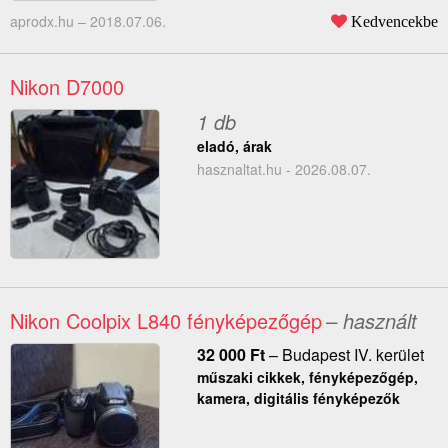
aprodx.hu –
2018.07.06.
Kedvencekbe
Nikon D7000
1 db
eladó, árak
hasznaltat.hu - 2026.08.07.
Nikon Coolpix L840 fényképezőgép
– használt
32 000
Ft
–
Budapest IV. kerület
műszaki cikkek, fényképezőgép,
kamera, digitális fényképezők