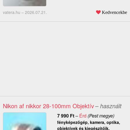
vatera.hu –
2026.07.21.
Kedvencekbe
Nikon af nikkor 28-100mm Objektív
– használt
7 990
Ft
–
Érd
(Pest megye)
fényképezőgép, kamera, optika,
objektívek és kiegészítőik,