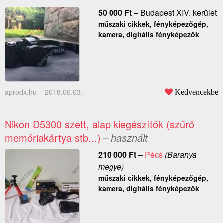
50 000
Ft
–
Budapest XIV. kerület
műszaki cikkek, fényképezőgép,
kamera, digitális fényképezők
aprodx.hu –
2018.06.03.
Kedvencekbe
Nikon D5300 szett, alap kiegészítők (szűrő
memóriakártya stb...)
– használt
210 000
Ft
–
Pécs
(Baranya
megye)
műszaki cikkek, fényképezőgép,
kamera, digitális fényképezők