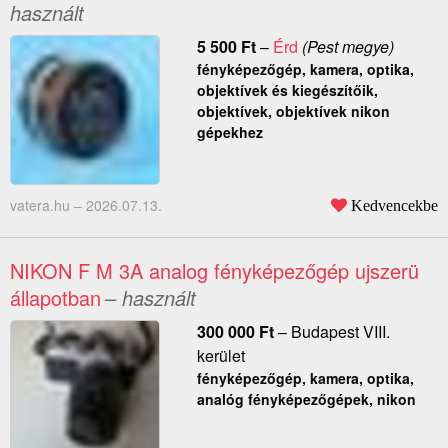
használt
5 500
Ft
–
Érd
(Pest megye)
fényképezőgép, kamera, optika,
objektívek és kiegészítőik,
objektívek, objektívek nikon
gépekhez
vatera.hu –
2026.07.13.
Kedvencekbe
NIKON F M 3A analog fényképezőgép ujszerü
állapotban
– használt
300 000
Ft
–
Budapest VIII.
kerület
fényképezőgép, kamera, optika,
analóg fényképezőgépek, nikon