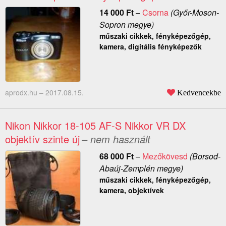
14 000
Ft
–
Csorna
(Győr-Moson-
Sopron megye)
műszaki cikkek, fényképezőgép,
kamera, digitális fényképezők
aprodx.hu –
2017.08.15.
Kedvencekbe
Nikon Nikkor 18-105 AF-S Nikkor VR DX
objektív szinte új
– nem használt
68 000
Ft
–
Mezőkövesd
(Borsod-
Abaúj-Zemplén megye)
műszaki cikkek, fényképezőgép,
kamera, objektívek