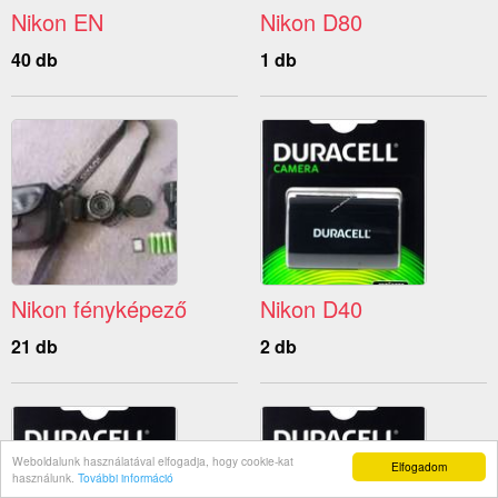
Nikon EN
Nikon D80
40 db
1 db
Nikon fényképező
Nikon D40
21 db
2 db
Weboldalunk használatával elfogadja, hogy cookie-kat
Elfogadom
használunk.
További információ