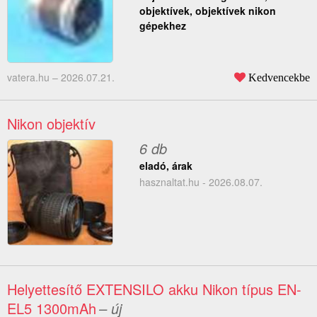
objektívek, objektívek nikon
gépekhez
vatera.hu –
2026.07.21.
Kedvencekbe
Nikon objektív
6 db
eladó, árak
hasznaltat.hu - 2026.08.07.
Helyettesítő EXTENSILO akku Nikon típus EN-
EL5 1300mAh
– új