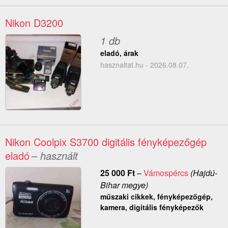
Nikon D3200
1 db
eladó, árak
hasznaltat.hu - 2026.08.07.
Nikon Coolpix S3700 digitális fényképezőgép
eladó
– használt
25 000
Ft
–
Vámospércs
(Hajdú-
Bihar megye)
műszaki cikkek, fényképezőgép,
kamera, digitális fényképezők