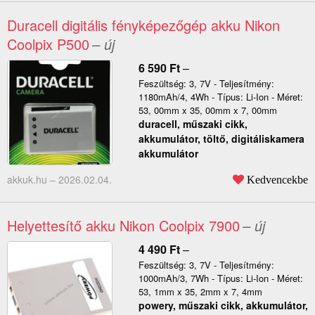
Duracell digitális fényképezőgép akku Nikon
Coolpix P500
– új
6 590
Ft
–
Feszültség: 3, 7V - Teljesítmény:
1180mAh/4, 4Wh - Típus: Li-Ion - Méret:
53, 00mm x 35, 00mm x 7, 00mm
duracell, műszaki cikk,
akkumulátor, töltő, digitáliskamera
akkumulátor
akkuk.hu –
2026.02.04.
Kedvencekbe
Helyettesítő akku Nikon Coolpix 7900
– új
4 490
Ft
–
Feszültség: 3, 7V - Teljesítmény:
1000mAh/3, 7Wh - Típus: Li-Ion - Méret:
53, 1mm x 35, 2mm x 7, 4mm
powery, műszaki cikk, akkumulátor,