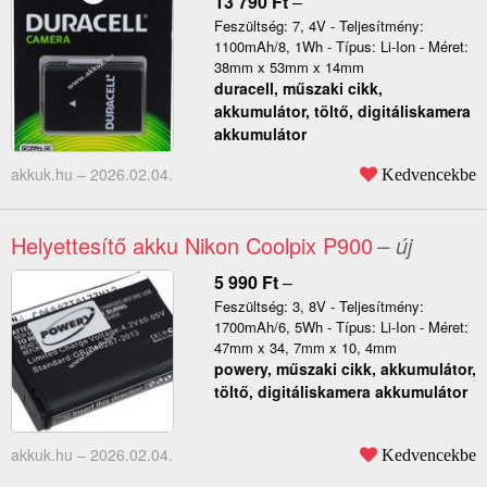
13 790
Ft
–
Feszültség: 7, 4V - Teljesítmény:
1100mAh/8, 1Wh - Típus: Li-Ion - Méret:
38mm x 53mm x 14mm
duracell, műszaki cikk,
akkumulátor, töltő, digitáliskamera
akkumulátor
akkuk.hu –
2026.02.04.
Kedvencekbe
Helyettesítő akku Nikon Coolpix P900
– új
5 990
Ft
–
Feszültség: 3, 8V - Teljesítmény:
1700mAh/6, 5Wh - Típus: Li-Ion - Méret:
47mm x 34, 7mm x 10, 4mm
powery, műszaki cikk, akkumulátor,
töltő, digitáliskamera akkumulátor
akkuk.hu –
2026.02.04.
Kedvencekbe