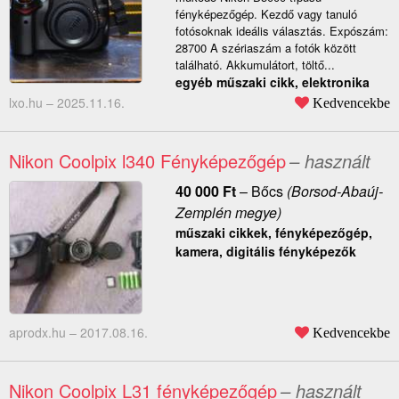
fényképezőgép. Kezdő vagy tanuló
fotósoknak ideális választás. Expószám:
28700 A szériaszám a fotók között
található. Akkumulátort, töltő...
egyéb műszaki cikk, elektronika
lxo.hu –
2025.11.16.
Kedvencekbe
Nikon Coolpix l340 Fényképezőgép
– használt
40 000
Ft
–
Bőcs
(Borsod-Abaúj-
Zemplén megye)
műszaki cikkek, fényképezőgép,
kamera, digitális fényképezők
aprodx.hu –
2017.08.16.
Kedvencekbe
Nikon Coolpix L31 fényképezőgép
– használt