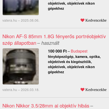
objektívek, objektívek nikon
gépekhez
vatera.hu –
2025.08.06.
Kedvencekbe
Nikon AF-S 85mm 1.8G fényerős portréobjektív
szép állapotban
– használt
100 000
Ft
–
Budapest
fényképezőgép, kamera, optika,
objektívek és kiegészítőik,
objektívek, objektívek nikon
gépekhez
vatera.hu –
2026.03.18.
Kedvencekbe
Nikon Nikkor 3.5/28mm ai objektív hibás
–