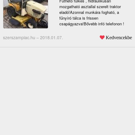
Fűthető fülkés , hidraulikusan
mozgatható asztallal szerelt traktor
eladó!Azonnal munkára fogható, a
fűnyíró tálca is frissen
csapágyazva!Bővebb infó telefonon !
szerszampiac.hu –
2018.01.07.
Kedvencekbe