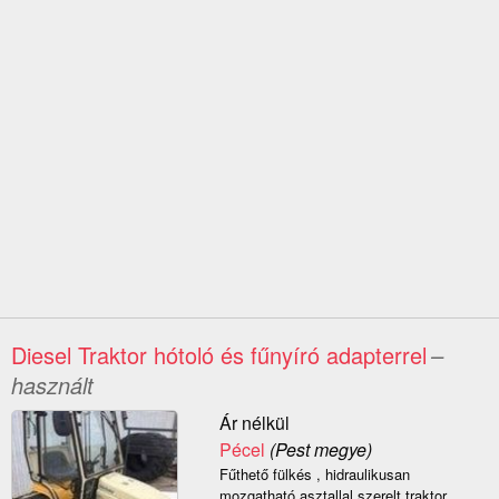
Diesel Traktor hótoló és fűnyíró adapterrel
–
használt
Ár nélkül
Pécel
(Pest megye)
Fűthető fülkés , hidraulikusan
mozgatható asztallal szerelt traktor