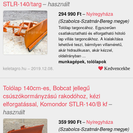
STLR-140/targ
– használt
294 990
Ft
–
Nyíregyháza
(Szabolcs-Szatmár-Bereg megye)
Tolólap targoncához. Egyszerűen
csatlakoztatható és elforgatható hótoló
lap villás targoncákhoz. A kialakítása
lehetővé teszi, bármilyen villaméretű,
akár hidraulikusan, akár kézzel,
oldalirányban ...
munkagépek, tolólapok
keletagro.hu –
2019.12.08.
Kedvencekbe
Tolólap 140cm-es, Bobcat jellegű
csúszókormányzású rakodóhoz, kézi
elforgatással, Komondor STLR-140/B kf
–
használt
359 990
Ft
–
Nyíregyháza
(Szabolcs-Szatmár-Bereg megye)