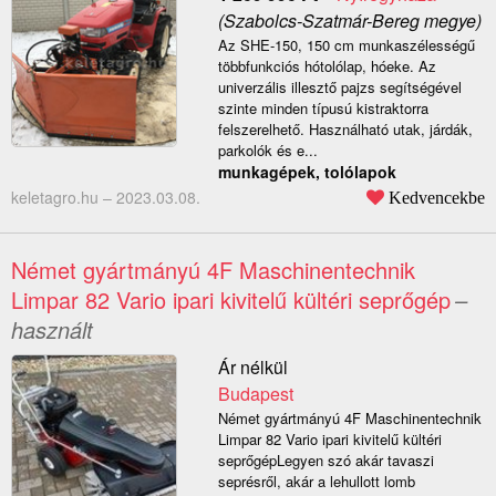
(Szabolcs-Szatmár-Bereg megye)
Az SHE-150, 150 cm munkaszélességű
többfunkciós hótolólap, hóeke. Az
univerzális illesztő pajzs segítségével
szinte minden típusú kistraktorra
felszerelhető. Használható utak, járdák,
parkolók és e...
munkagépek, tolólapok
keletagro.hu –
2023.03.08.
Kedvencekbe
Német gyártmányú 4F Maschinentechnik
Limpar 82 Vario ipari kivitelű kültéri seprőgép
–
használt
Ár nélkül
Budapest
Német gyártmányú 4F Maschinentechnik
Limpar 82 Vario ipari kivitelű kültéri
seprőgépLegyen szó akár tavaszi
seprésről, akár a lehullott lomb