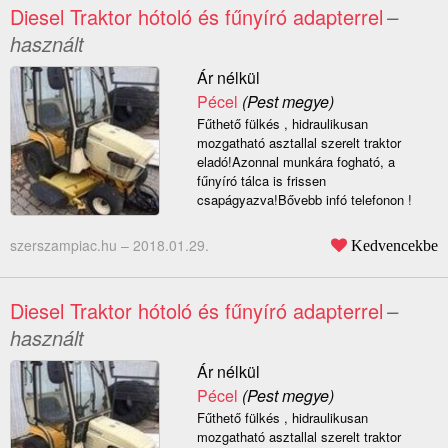
Diesel Traktor hótoló és fűnyíró adapterrel
–
használt
Ár nélkül
Pécel
(Pest megye)
Fűthető fülkés , hidraulikusan
mozgatható asztallal szerelt traktor
eladó!Azonnal munkára fogható, a
fűnyíró tálca is frissen
csapágyazva!Bővebb infó telefonon !
szerszampiac.hu –
2018.01.29.
Kedvencekbe
Diesel Traktor hótoló és fűnyíró adapterrel
–
használt
Ár nélkül
Pécel
(Pest megye)
Fűthető fülkés , hidraulikusan
mozgatható asztallal szerelt traktor