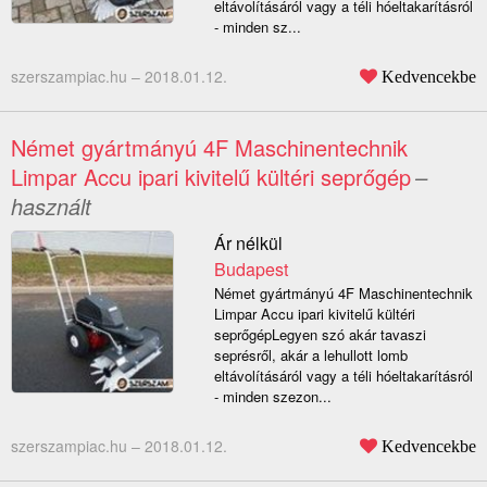
eltávolításáról vagy a téli hóeltakarításról
- minden sz...
szerszampiac.hu –
2018.01.12.
Kedvencekbe
Német gyártmányú 4F Maschinentechnik
Limpar Accu ipari kivitelű kültéri seprőgép
–
használt
Ár nélkül
Budapest
Német gyártmányú 4F Maschinentechnik
Limpar Accu ipari kivitelű kültéri
seprőgépLegyen szó akár tavaszi
seprésről, akár a lehullott lomb
eltávolításáról vagy a téli hóeltakarításról
- minden szezon...
szerszampiac.hu –
2018.01.12.
Kedvencekbe