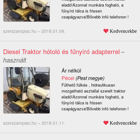
eladó!Azonnal munkára fogható, a
fűnyíró tálca is frissen
csapágyazva!Bővebb infó telefonon !
szerszampiac.hu –
2018.01.09.
Kedvencekbe
Diesel Traktor hótoló és fűnyíró adapterrel
–
használt
Ár nélkül
Pécel
(Pest megye)
Fűthető fülkés , hidraulikusan
mozgatható asztallal szerelt traktor
eladó!Azonnal munkára fogható, a
fűnyíró tálca is frissen
csapágyazva!Bővebb infó telefonon !
szerszampiac.hu –
2018.01.11.
Kedvencekbe