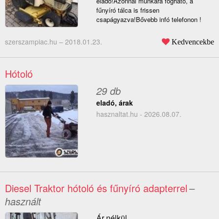
eladó!Azonnal munkára fogható, a
fűnyíró tálca is frissen
csapágyazva!Bővebb infó telefonon !
szerszampiac.hu –
2018.01.23.
Kedvencekbe
Hótoló
29 db
eladó, árak
hasznaltat.hu - 2026.08.07.
Diesel Traktor hótoló és fűnyíró adapterrel
–
használt
Ár nélkül