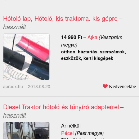
Hótoló lap, Hótoló, kis traktorra. kis gépre
–
használt
14 990
Ft
–
Ajka
(Veszprém
megye)
otthon, háztartás, szerszámok,
eszközök, kerti kisgépek
aprodx.hu –
2018.08.20.
Kedvencekbe
Diesel Traktor hótoló és fűnyíró adapterrel
–
használt
Ár nélkül
Pécel
(Pest megye)