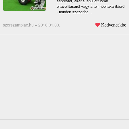
seprésről, akár a lehullott lomb
eltávolításáról vagy a téli hóeltakarításról
- minden szezonba...
szerszampiac.hu –
2018.01.30.
Kedvencekbe