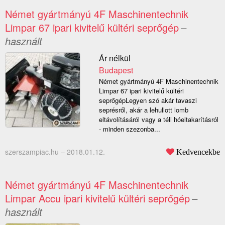
Német gyártmányú 4F Maschinentechnik
Limpar 67 ipari kivitelű kültéri seprőgép
–
használt
Ár nélkül
Budapest
Német gyártmányú 4F Maschinentechnik
Limpar 67 ipari kivitelű kültéri
seprőgépLegyen szó akár tavaszi
seprésről, akár a lehullott lomb
eltávolításáról vagy a téli hóeltakarításról
- minden szezonba...
szerszampiac.hu –
2018.01.12.
Kedvencekbe
Német gyártmányú 4F Maschinentechnik
Limpar Accu ipari kivitelű kültéri seprőgép
–
használt