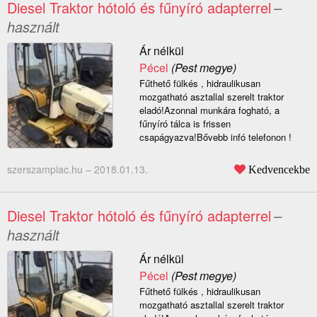
Diesel Traktor hótoló és fűnyíró adapterrel
–
használt
Ár nélkül
Pécel
(Pest megye)
Fűthető fülkés , hidraulikusan
mozgatható asztallal szerelt traktor
eladó!Azonnal munkára fogható, a
fűnyíró tálca is frissen
csapágyazva!Bővebb infó telefonon !
szerszampiac.hu –
2018.01.13.
Kedvencekbe
Diesel Traktor hótoló és fűnyíró adapterrel
–
használt
Ár nélkül
Pécel
(Pest megye)
Fűthető fülkés , hidraulikusan
mozgatható asztallal szerelt traktor