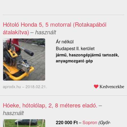
Hótoló Honda 5, 5 motorral (Rotakapából
átalakítva)
– használt
Ár nélkül
Budapest II. kerület
jármű, haszongépjármű tartozék,
anyagmozgató gép
aprodx.hu –
2018.02.21.
Kedvencekbe
Hóeke, hótolólap, 2, 8 méteres eladó.
–
használt
220 000
Ft
–
Sopron
(Győr-