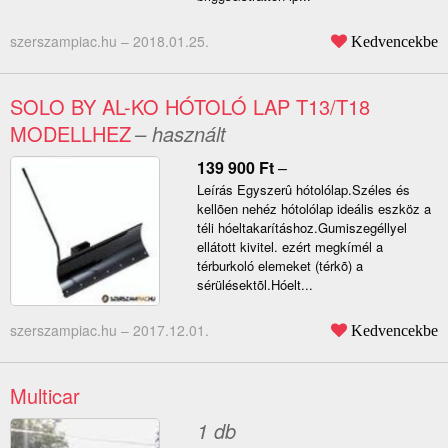
szerszampiac.hu –
2018.01.25.
Kedvencekbe
SOLO BY AL-KO HÓTOLÓ LAP T13/T18
MODELLHEZ
– használt
139 900
Ft
–
Leírás Egyszerû hótolólap.Széles és
kellõen nehéz hótolólap ideális eszköz a
téli hóeltakarításhoz.Gumiszegéllyel
ellátott kivitel. ezért megkímél a
térburkoló elemeket (térkõ) a
sérülésektõl.Hóelt...
szerszampiac.hu –
2017.12.01.
Kedvencekbe
Multicar
1 db