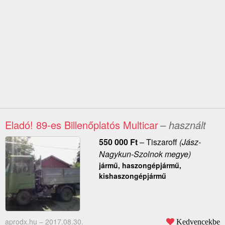
Eladó! 89-es Billenőplatós Multicar
– használt
550 000
Ft
–
Tiszaroff
(Jász-
Nagykun-Szolnok megye)
jármű, haszongépjármű,
kishaszongépjármű
aprodx.hu –
2017.08.30.
Kedvencekbe