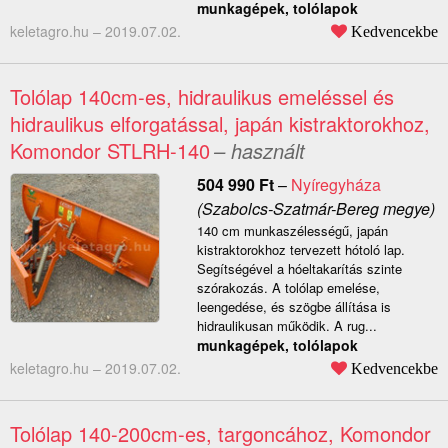
munkagépek, tolólapok
keletagro.hu –
2019.07.02.
Kedvencekbe
Tolólap 140cm-es, hidraulikus emeléssel és
hidraulikus elforgatással, japán kistraktorokhoz,
Komondor STLRH-140
– használt
504 990
Ft
–
Nyíregyháza
(Szabolcs-Szatmár-Bereg megye)
140 cm munkaszélességű, japán
kistraktorokhoz tervezett hótoló lap.
Segítségével a hóeltakarítás szinte
szórakozás. A tolólap emelése,
leengedése, és szögbe állítása is
hidraulikusan működik. A rug...
munkagépek, tolólapok
keletagro.hu –
2019.07.02.
Kedvencekbe
Tolólap 140-200cm-es, targoncához, Komondor