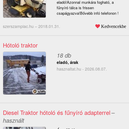
eladó!Azonnal munkára fogható, a
fűnyíró tálca is frissen
csapágyazva!Bővebb infó telefonon !
szerszampiac.hu –
2018.01.31.
Kedvencekbe
Hótoló traktor
18 db
eladó, árak
hasznaltat.hu - 2026.08.07.
Diesel Traktor hótoló és fűnyíró adapterrel
–
használt