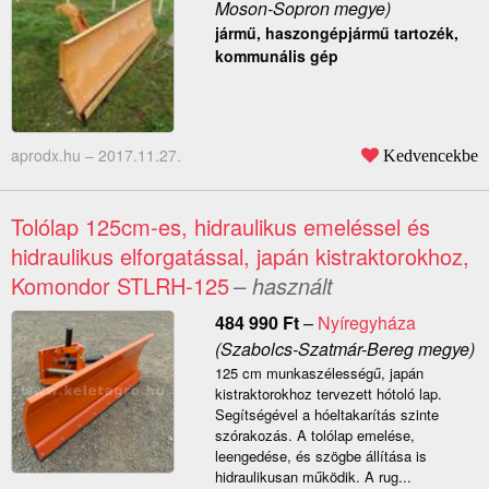
Moson-Sopron megye)
jármű, haszongépjármű tartozék,
kommunális gép
aprodx.hu –
2017.11.27.
Kedvencekbe
Tolólap 125cm-es, hidraulikus emeléssel és
hidraulikus elforgatással, japán kistraktorokhoz,
Komondor STLRH-125
– használt
484 990
Ft
–
Nyíregyháza
(Szabolcs-Szatmár-Bereg megye)
125 cm munkaszélességű, japán
kistraktorokhoz tervezett hótoló lap.
Segítségével a hóeltakarítás szinte
szórakozás. A tolólap emelése,
leengedése, és szögbe állítása is
hidraulikusan működik. A rug...