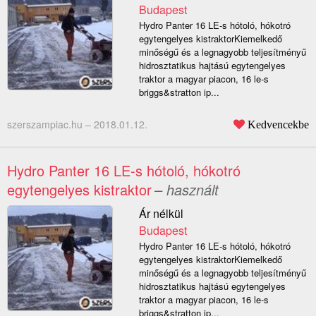
Budapest
Hydro Panter 16 LE-s hótoló, hókotró
egytengelyes kistraktorKiemelkedő
minőségű és a legnagyobb teljesítményű
hidrosztatikus hajtású egytengelyes
traktor a magyar piacon, 16 le-s
briggs&stratton ip...
szerszampiac.hu –
2018.01.12.
Kedvencekbe
Hydro Panter 16 LE-s hótoló, hókotró
egytengelyes kistraktor
– használt
Ár nélkül
Budapest
Hydro Panter 16 LE-s hótoló, hókotró
egytengelyes kistraktorKiemelkedő
minőségű és a legnagyobb teljesítményű
hidrosztatikus hajtású egytengelyes
traktor a magyar piacon, 16 le-s
briggs&stratton ip...