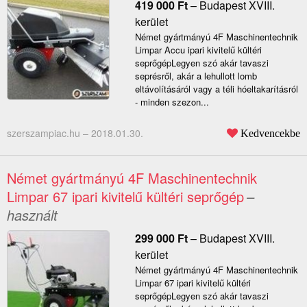
419 000
Ft
–
Budapest XVIII.
kerület
Német gyártmányú 4F Maschinentechnik
Limpar Accu ipari kivitelű kültéri
seprőgépLegyen szó akár tavaszi
seprésről, akár a lehullott lomb
eltávolításáról vagy a téli hóeltakarításról
- minden szezon...
szerszampiac.hu –
2018.01.30.
Kedvencekbe
Német gyártmányú 4F Maschinentechnik
Limpar 67 ipari kivitelű kültéri seprőgép
–
használt
299 000
Ft
–
Budapest XVIII.
kerület
Német gyártmányú 4F Maschinentechnik
Limpar 67 ipari kivitelű kültéri
seprőgépLegyen szó akár tavaszi