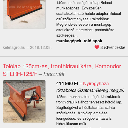
140cm szélességű tolólap Bobcat
munkagéphez. Egyszerűen
csatlakoztatható hótoló adapter Bobcat
csúszókormányzású rakodóhoz.
Megrendelés esetén a munkagép
csatlakozó méreteinek pontosítása
szükséges...
munkagépek, tolólapok
keletagro.hu –
2019.12.08.
Kedvencekbe
Tolólap 125cm-es, fronthidraulikára, Komondor
STLRH-125/F
– használt
414 990
Ft
–
Nyíregyháza
(Szabolcs-Szatmár-Bereg megye)
125cm munkaszélességű, kistraktorok
fronthidraulikájához tervezett hótoló lap.
Segítségével a hóeltakarítás szinte
szórakozás. A tolólap emelése,
leengedése, és szögbe állítása is
hidraulikusan műk...