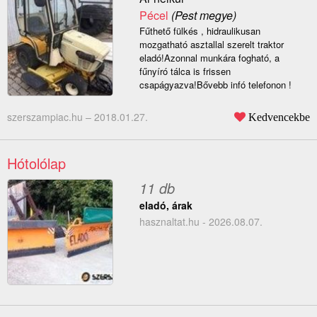
Pécel
(Pest megye)
Fűthető fülkés , hidraulikusan
mozgatható asztallal szerelt traktor
eladó!Azonnal munkára fogható, a
fűnyíró tálca is frissen
csapágyazva!Bővebb infó telefonon !
szerszampiac.hu –
2018.01.27.
Kedvencekbe
Hótolólap
11 db
eladó, árak
hasznaltat.hu - 2026.08.07.