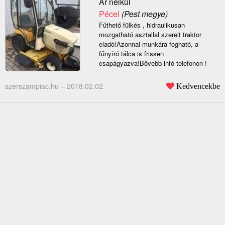
Ár nélkül
Pécel
(Pest megye)
Fűthető fülkés , hidraulikusan
mozgatható asztallal szerelt traktor
eladó!Azonnal munkára fogható, a
fűnyíró tálca is frissen
csapágyazva!Bővebb infó telefonon !
szerszampiac.hu –
2018.02.02.
Kedvencekbe