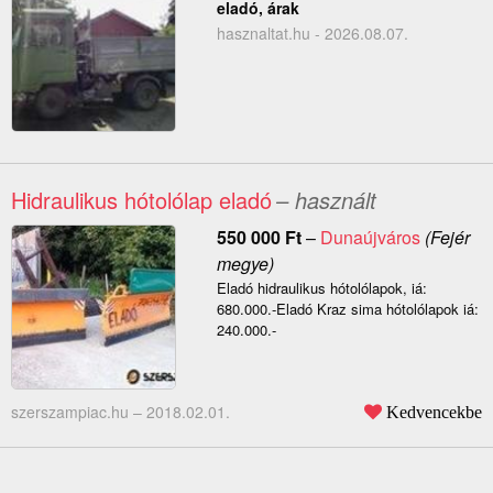
eladó, árak
hasznaltat.hu - 2026.08.07.
Hidraulikus hótolólap eladó
– használt
550 000
Ft
–
Dunaújváros
(Fejér
megye)
Eladó hidraulikus hótolólapok, iá:
680.000.-Eladó Kraz sima hótolólapok iá:
240.000.-
szerszampiac.hu –
2018.02.01.
Kedvencekbe