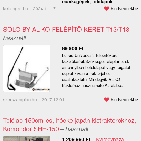
munkagépek, tolólapok
keletagro.hu –
2024.11.17.
Kedvencekbe
SOLO BY AL-KO FELÉPÍTÕ KERET T13/T18
–
használt
89 900
Ft
–
Leírás Univerzális felépítõkeret
kezelõkarral.Szükséges alaptartozék
amennyiben hótolólapot vagy forgatott
seprût kíván a traktorjához
csatlakoztatni.Mindegyik AL-KO
traktorhoz használható.Az alább...
szerszampiac.hu –
2017.12.01.
Kedvencekbe
Tolólap 150cm-es, hóeke japán kistraktorokhoz,
Komondor SHE-150
– használt
1 209 990
Ft
–
Nyíregyháza