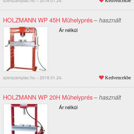
szerszampiac.hu –
2018.01.24.
Kedvencekbe
HOLZMANN WP 45H Mûhelyprés
– használt
Ár nélkül
szerszampiac.hu –
2018.01.24.
Kedvencekbe
HOLZMANN WP 20H Mûhelyprés
– használt
Ár nélkül