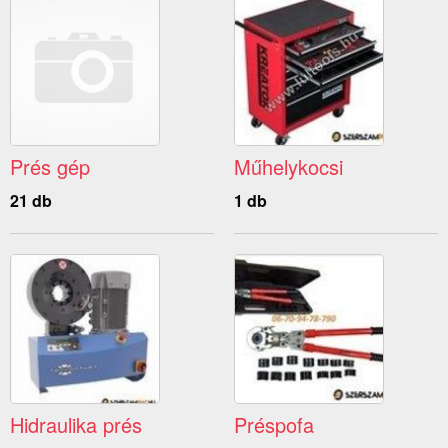
Prés gép
Műhelykocsi
21 db
1 db
Hidraulika prés
Préspofa