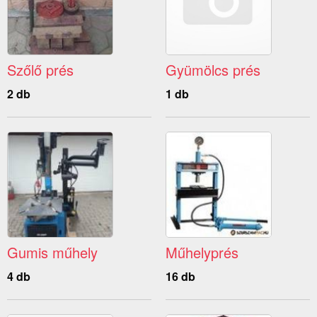
Szőlő prés
Gyümölcs prés
2 db
1 db
Gumis műhely
Műhelyprés
4 db
16 db