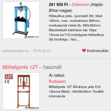
261 950
Ft
–
Debrecen
(Hajdú-
Bihar megye)
Hidraulikus prés, nyomóerő 30t, löket
150mm, max. munkahossz 820mm,
munkaasztal méret kb. 550x250mm.
Részletekért kattintson ide: https:
//lincos.hu/712-muhelypres-hidraulikus-
30t.htmlhttps: //linc...
szerszampiac.hu –
2018.02.03.
Kedvencekbe
Műhelyprés 12T
– használt
Ár nélkül
Budapest
Műhelyprés 12T Állványos prés Erő:
12tonna Méret: 130x56x56cm További
információk