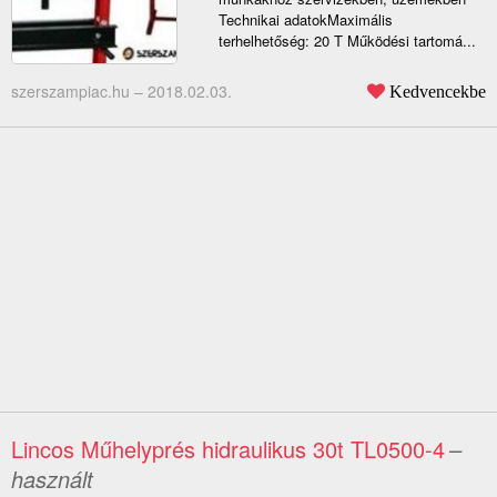
Technikai adatokMaximális
terhelhetőség: 20 T Működési tartomá...
szerszampiac.hu –
2018.02.03.
Kedvencekbe
Lincos Műhelyprés hidraulikus 30t TL0500-4
–
használt