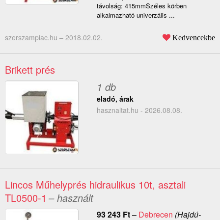
távolság: 415mmSzéles körben
alkalmazható univerzális ...
szerszampiac.hu –
2018.02.02.
Kedvencekbe
Brikett prés
1 db
eladó, árak
hasznaltat.hu - 2026.08.08.
Lincos Műhelyprés hidraulikus 10t, asztali
TL0500-1
– használt
93 243
Ft
–
Debrecen
(Hajdú-