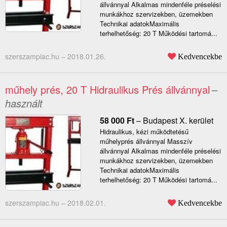
állvánnyal Alkalmas mindenféle préselési
munkákhoz szervizekben, üzemekben
Technikai adatokMaximális
terhelhetőség: 20 T Működési tartomá...
szerszampiac.hu –
2018.01.26.
Kedvencekbe
műhely prés, 20 T Hidraulikus Prés állvánnyal
–
használt
58 000
Ft
–
Budapest X. kerület
Hidraulikus, kézi működtetésű
műhelyprés állvánnyal Masszív
állvánnyal Alkalmas mindenféle préselési
munkákhoz szervizekben, üzemekben
Technikai adatokMaximális
terhelhetőség: 20 T Működési tartomá...
szerszampiac.hu –
2018.02.01.
Kedvencekbe