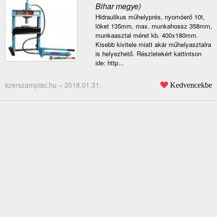
Bihar megye)
Hidraulikus műhelyprés, nyomóerő 10t,
löket 135mm, max. munkahossz 358mm,
munkaasztal méret kb. 400x180mm.
Kisebb kivitele miatt akár műhelyasztalra
is helyezhető. Részletekért kattintson
ide: http...
szerszampiac.hu –
2018.01.31.
Kedvencekbe