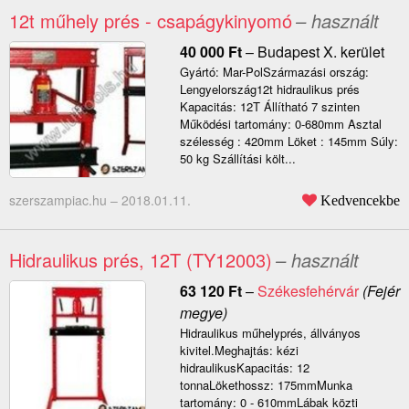
12t műhely prés - csapágykinyomó
– használt
40 000
Ft
–
Budapest X. kerület
Gyártó: Mar-PolSzármazási ország:
Lengyelország12t hidraulikus prés
Kapacitás: 12T Állítható 7 szinten
Működési tartomány: 0-680mm Asztal
szélesség : 420mm Löket : 145mm Súly:
50 kg Szállítási költ...
szerszampiac.hu –
2018.01.11.
Kedvencekbe
Hidraulikus prés, 12T (TY12003)
– használt
63 120
Ft
–
Székesfehérvár
(Fejér
megye)
Hidraulikus műhelyprés, állványos
kivitel.Meghajtás: kézi
hidraulikusKapacitás: 12
tonnaLökethossz: 175mmMunka
tartomány: 0 - 610mmLábak közti