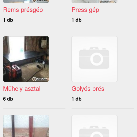
Rems présgép
Press gép
1 db
1 db
Műhely asztal
Golyós prés
6 db
1 db