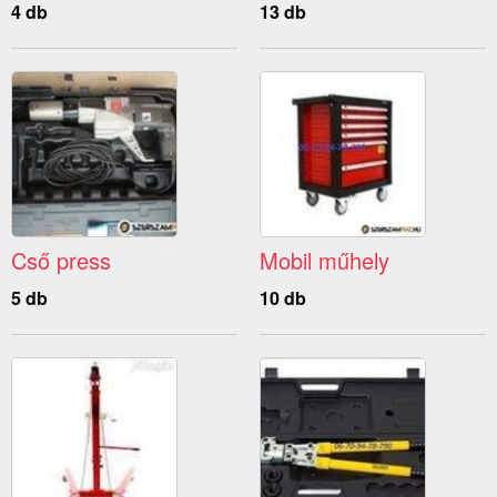
4 db
13 db
Cső press
Mobil műhely
5 db
10 db