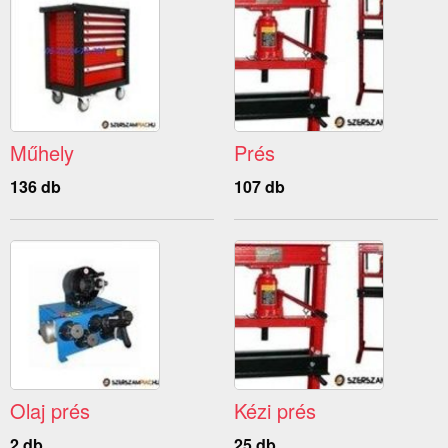
Műhely
Prés
136 db
107 db
Olaj prés
Kézi prés
2 db
25 db