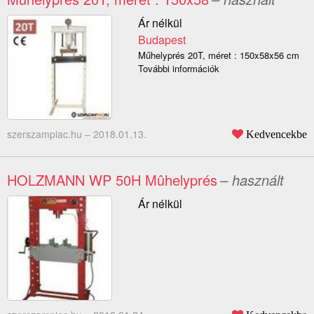
Ár nélkül
Budapest
Műhelyprés 20T, méret : 150x58x56 cm
További információk
szerszampiac.hu –
2018.01.13.
Kedvencekbe
HOLZMANN WP 50H Mûhelyprés
– használt
Ár nélkül