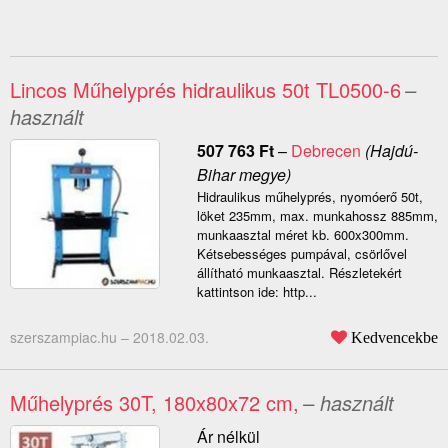
Lincos Műhelyprés hidraulikus 50t TL0500-6
–
használt
507 763
Ft
–
Debrecen
(Hajdú-
Bihar megye)
Hidraulikus műhelyprés, nyomóerő 50t,
löket 235mm, max. munkahossz 885mm,
munkaasztal méret kb. 600x300mm.
Kétsebességes pumpával, csörlővel
állítható munkaasztal. Részletekért
kattintson ide: http...
szerszampiac.hu –
2018.02.03.
Kedvencekbe
Műhelyprés 30T, 180x80x72 cm,
– használt
Ár nélkül