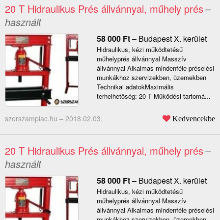
20 T Hidraulikus Prés állvánnyal, műhely prés
–
használt
58 000
Ft
–
Budapest X. kerület
Hidraulikus, kézi működtetésű
műhelyprés állvánnyal Masszív
állvánnyal Alkalmas mindenféle préselési
munkákhoz szervizekben, üzemekben
Technikai adatokMaximális
terhelhetőség: 20 T Működési tartomá...
szerszampiac.hu –
2018.02.03.
Kedvencekbe
20 T Hidraulikus Prés állvánnyal, műhely prés
–
használt
58 000
Ft
–
Budapest X. kerület
Hidraulikus, kézi működtetésű
műhelyprés állvánnyal Masszív
állvánnyal Alkalmas mindenféle préselési
munkákhoz szervizekben, üzemekben