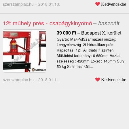
szerszampiac.hu –
2018.01.13.
Kedvencekbe
12t műhely prés - csapágykinyomó
– használt
39 000
Ft
–
Budapest X. kerület
Gyártó: Mar-PolSzármazási ország:
Lengyelország12t hidraulikus prés
Kapacitás: 12T Állítható 7 szinten
Működési tartomány: 0-680mm Asztal
szélesség : 420mm Löket : 145mm Súly:
50 kg Szállítási költ...
szerszampiac.hu –
2018.01.11.
Kedvencekbe