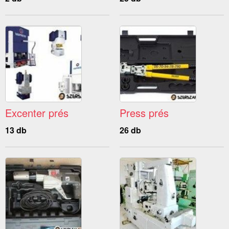
Excenter prés
Press prés
13 db
26 db