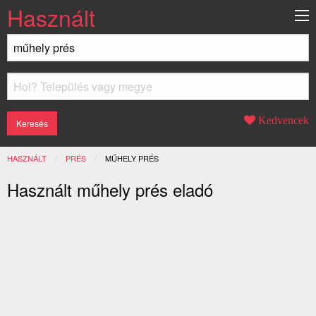
Használt
Kedvencek
HASZNÁLT
PRÉS
JELENLEGI:
MŰHELY PRÉS
Használt műhely prés eladó