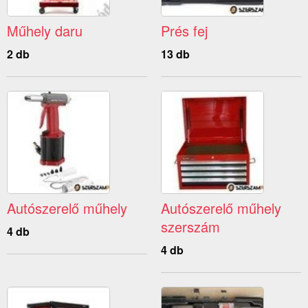
Műhely daru
Prés fej
2 db
13 db
Autószerelő műhely
Autószerelő műhely
szerszám
4 db
4 db