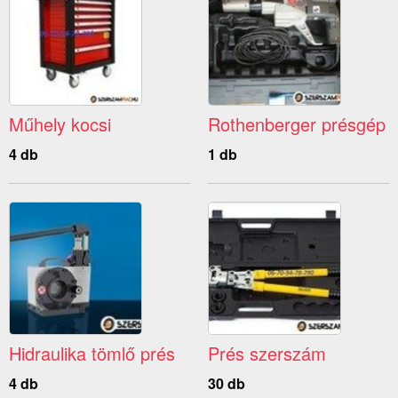
Műhely kocsi
Rothenberger présgép
4 db
1 db
Hidraulika tömlő prés
Prés szerszám
4 db
30 db