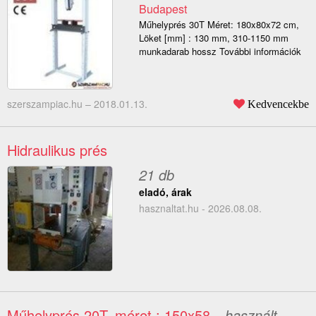
Budapest
Műhelyprés 30T Méret: 180x80x72 cm,
Löket [mm] : 130 mm, 310-1150 mm
munkadarab hossz További információk
szerszampiac.hu –
2018.01.13.
Kedvencekbe
Hidraulikus prés
21 db
eladó, árak
hasznaltat.hu - 2026.08.08.
Műhelyprés 20T, méret : 150x58
– használt