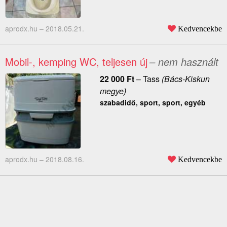
aprodx.hu –
2018.05.21.
Kedvencekbe
Mobil-, kemping WC, teljesen új
– nem használt
22 000
Ft
–
Tass
(Bács-Kiskun
megye)
szabadidő, sport, sport, egyéb
aprodx.hu –
2018.08.16.
Kedvencekbe