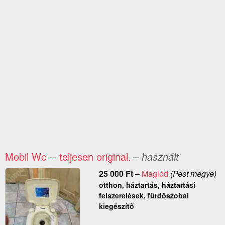
Mobil Wc -- teljesen original.
– használt
25 000
Ft
–
Maglód
(Pest megye)
otthon, háztartás, háztartási
felszerelések, fürdőszobai
kiegészítő