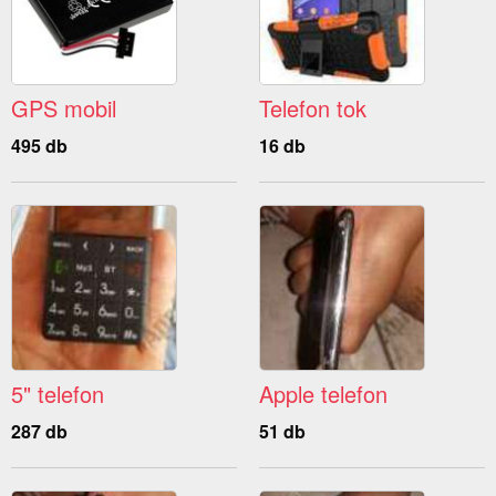
GPS mobil
Telefon tok
495 db
16 db
5" telefon
Apple telefon
287 db
51 db