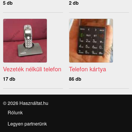
5 db
2 db
Vezeték nélküli telefon
Telefon kártya
17 db
86 db
© 2026 Használtat.hu
Rólunk
Legyen partnerünk