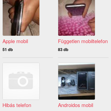
Apple mobil
Független mobiltelefon
51 db
83 db
Hibás telefon
Androidos mobil