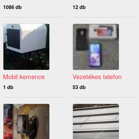
1086 db
12 db
Mobil kemence
Vezetékes telefon
1 db
53 db