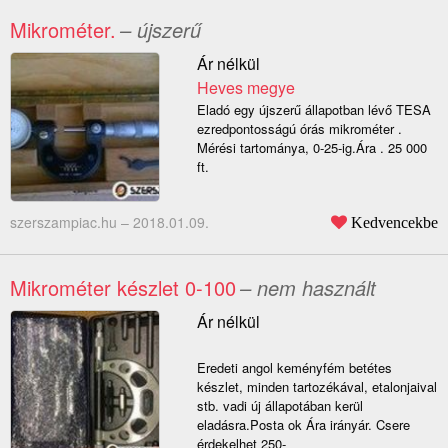
Mikrométer.
– újszerű
Ár nélkül
Heves megye
Eladó egy újszerű állapotban lévő TESA
ezredpontosságú órás mikrométer .
Mérési tartománya, 0-25-ig.Ára . 25 000
ft.
szerszampiac.hu –
2018.01.09.
Kedvencekbe
Mikrométer készlet 0-100
– nem használt
Ár nélkül
Eredeti angol keményfém betétes
készlet, minden tartozékával, etalonjaival
stb. vadi új állapotában kerül
eladásra.Posta ok Ára irányár. Csere
érdekelhet 250-