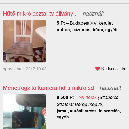
Hűtő mikró asztal tv állvány .
– használt
5
Ft
–
Budapest XV. kerület
otthon, háztartás, bútor, egyéb
aprodx.hu –
2017.10.08.
Kedvencekbe
Menetrögzitő kamera hd-s mikro sd
– használt
8 500
Ft
–
Nyírtelek
(Szabolcs-
Szatmár-Bereg megye)
jármű, autóalkatrész, felszerelés,
egyéb