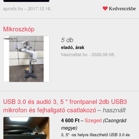
aprodx.hu –
2017.12.16.
Kedvencekbe
Mikroszkóp
5 db
eladó, árak
hasznaltat.hu - 2026.08.08.
USB 3.0 és audió 3, 5 " frontpanel 2db USB3
mikrofon és fejhallgató csatlakozó
– használt
4 600
Ft
–
Szeged
(Csongrád
megye)
3, 5" -os helyre illeszthető USB 3.0 és