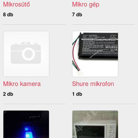
Mikrosütő
Mikro gép
8 db
7 db
Mikro kamera
Shure mikrofon
2 db
1 db