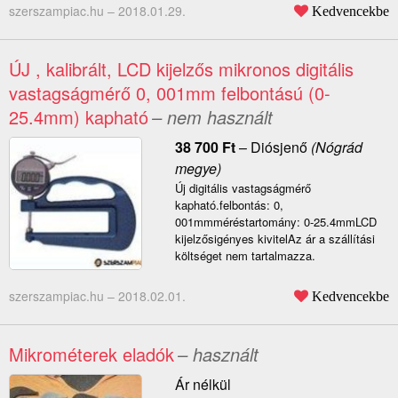
szerszampiac.hu –
2018.01.29.
Kedvencekbe
ÚJ , kalibrált, LCD kijelzős mikronos digitális
vastagságmérő 0, 001mm felbontású (0-
25.4mm) kapható
– nem használt
38 700
Ft
–
Diósjenő
(Nógrád
megye)
Új digitális vastagságmérő
kapható.felbontás: 0,
001mmméréstartomány: 0-25.4mmLCD
kijelzősigényes kivitelAz ár a szállítási
költséget nem tartalmazza.
szerszampiac.hu –
2018.02.01.
Kedvencekbe
Mikrométerek eladók
– használt
Ár nélkül