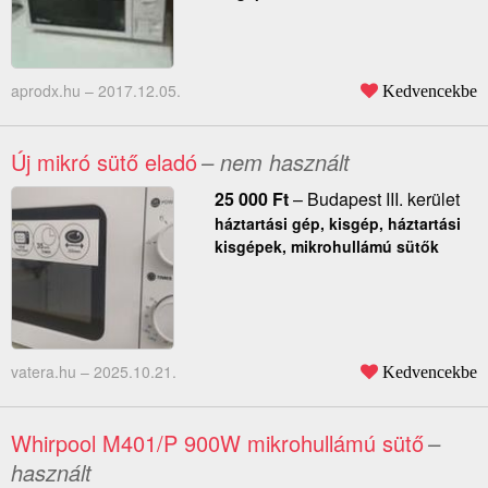
aprodx.hu –
2017.12.05.
Kedvencekbe
Új mikró sütő eladó
– nem használt
25 000
Ft
–
Budapest III. kerület
háztartási gép, kisgép, háztartási
kisgépek, mikrohullámú sütők
vatera.hu –
2025.10.21.
Kedvencekbe
Whirpool M401/P 900W mikrohullámú sütő
–
használt