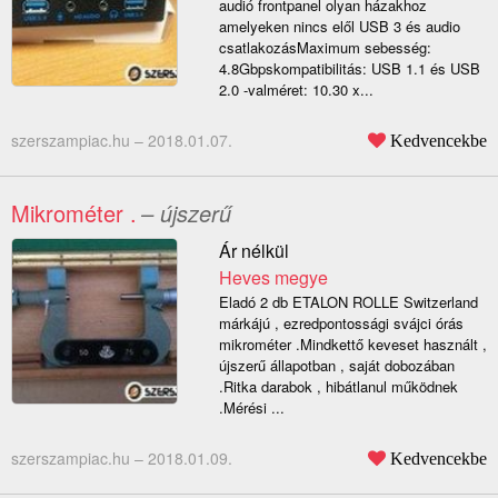
audió frontpanel olyan házakhoz
amelyeken nincs elől USB 3 és audio
csatlakozásMaximum sebesség:
4.8Gbpskompatibilitás: USB 1.1 és USB
2.0 -valméret: 10.30 x...
szerszampiac.hu –
2018.01.07.
Kedvencekbe
Mikrométer .
– újszerű
Ár nélkül
Heves megye
Eladó 2 db ETALON ROLLE Switzerland
márkájú , ezredpontossági svájci órás
mikrométer .Mindkettő keveset használt ,
újszerű állapotban , saját dobozában
.Ritka darabok , hibátlanul működnek
.Mérési ...
szerszampiac.hu –
2018.01.09.
Kedvencekbe