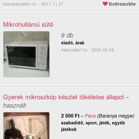
szerszampiac.hu –
2017.11.27.
Kedvencekbe
Mikrohullámú sütő
8 db
eladó, árak
hasznaltat.hu - 2026.08.08.
Gyerek mikroszkóp készlet tökéletes állapot
–
használt
2 500
Ft
–
Pécs
(Baranya megye)
szabadidő, sport, játék, egyéb
játékok