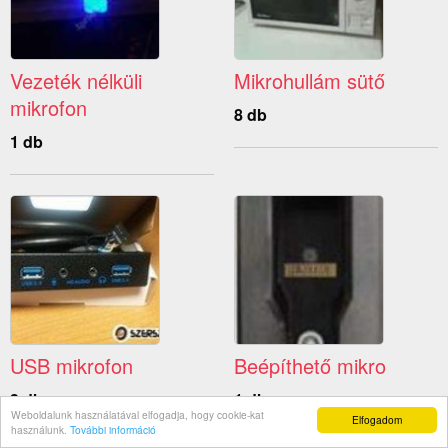
Vezeték nélküli
Mikrohullám sütő
mikrofon
8 db
1 db
USB mikrofon
Beépíthető mikro
3 db
1 db
Weboldalunk használatával elfogadja, hogy cookie-kat
Elfogadom
használunk.
További információ