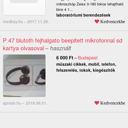
mikroszkóp Zeiss 0-180 fokos lehajtható
bino 4 1...
laboratóriumi berendezések
medbay.hu –
2017.11.26.
Kedvencekbe
P 47 blutoth fejhalgato beepitett mikrofonnal sd
kartya olvasoval
– használt
6 000
Ft
–
Budapest
műszaki cikkek, mobil, telefon,
felszerelés, tokok, kiegészítők
aprodx.hu –
2018.06.01.
Kedvencekbe