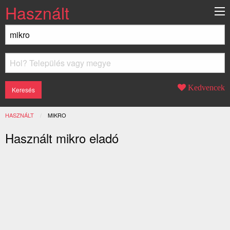
Használt
Kedvencek
HASZNÁLT
JELENLEGI:
MIKRO
Használt mikro eladó