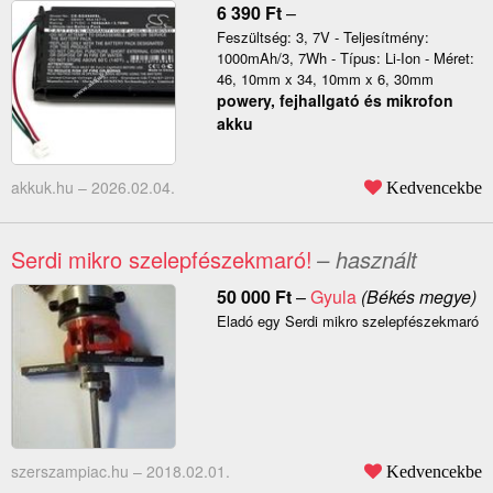
6 390
Ft
–
Feszültség: 3, 7V - Teljesítmény:
1000mAh/3, 7Wh - Típus: Li-Ion - Méret:
46, 10mm x 34, 10mm x 6, 30mm
powery, fejhallgató és mikrofon
akku
akkuk.hu –
2026.02.04.
Kedvencekbe
Serdi mikro szelepfészekmaró!
– használt
50 000
Ft
–
Gyula
(Békés megye)
Eladó egy Serdi mikro szelepfészekmaró
szerszampiac.hu –
2018.02.01.
Kedvencekbe