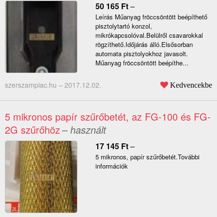
50 165
Ft
–
Leírás Műanyag fröccsöntött beépíthető
pisztolytartó konzol,
mikrókapcsolóval.Belülről csavarokkal
rögzíthető.Időjárás álló.Elsősorban
automata pisztolyokhoz javasolt.
Műanyag fröccsöntött beépíthe...
szerszampiac.hu –
2017.12.02.
Kedvencekbe
5 mikronos papír szűrőbetét, az FG-100 és FG-
2G szűrőhöz
– használt
17 145
Ft
–
5 mikronos, papír szűrőbetét.További
információk