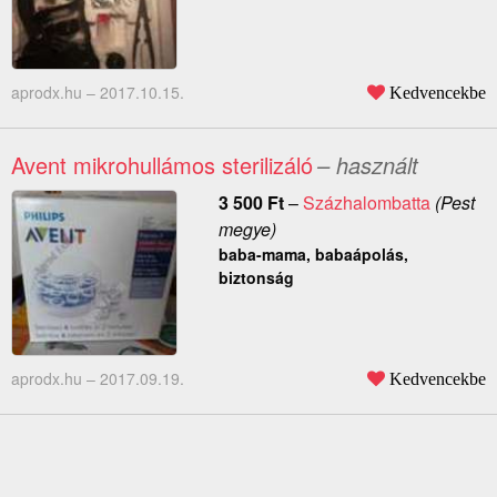
aprodx.hu –
2017.10.15.
Kedvencekbe
Avent mikrohullámos sterilizáló
– használt
3 500
Ft
–
Százhalombatta
(Pest
megye)
baba-mama, babaápolás,
biztonság
aprodx.hu –
2017.09.19.
Kedvencekbe