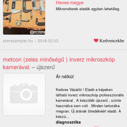
Heves megye
Mikrométerek eladók egyben lehetőleg.
szerszampiac.hu –
2018.02.03.
Kedvencekbe
metcon (zeiss minőségű ) inverz mikroszkóp
kamerával.
– újszerű
Ár nélkül
Kedves Vásárló ! Eladó a képeken
látható inverz mikroszkóp professzionális
kamerával . A készülék újszerű , szinte
használva sem volt . Minden tartozéka
megvan. Új árának töredékéért eladó. A
készü...
diagnosztika