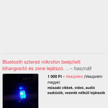
Bluetooth sztereó mikrofon beépített
kihangosító és zene lejátszó. ..
– használt
1 000
Ft
–
Veszprém
(Veszprém
megye)
műszaki cikkek, videó, audió
eszközök, vezeték nélküli lejátszók