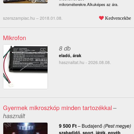
mikrométerekre.Alkuképes az ára.
szerszampiac.hu –
2018.01.08.
Kedvencekbe
Mikrofon
8 db
eladó, árak
hasznaltat.hu - 2026.08.08.
Gyermek mikroszkóp minden tartozékkal
–
használt
9 500
Ft
–
Budajenő
(Pest megye)
szabadidő, sport, játék, egyéb