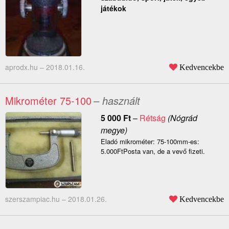
játékok
aprodx.hu –
2018.01.16.
Kedvencekbe
Mikrométer 75-100
– használt
5 000
Ft
–
Rétság
(Nógrád
megye)
Eladó mikrométer: 75-100mm-es:
5.000FtPosta van, de a vevő fizeti.
szerszampiac.hu –
2018.01.26.
Kedvencekbe