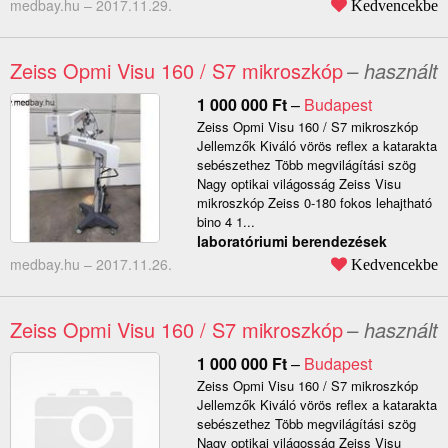
medbay.hu –
2017.11.29.
Kedvencekbe
Zeiss Opmi Visu 160 / S7 mikroszkóp
– használt
1 000 000
Ft
–
Budapest
Zeiss Opmi Visu 160 / S7 mikroszkóp
Jellemzők Kiváló vörös reflex a katarakta
sebészethez Több megvilágítási szög
Nagy optikai világosság Zeiss Visu
mikroszkóp Zeiss 0-180 fokos lehajtható
bino 4 1...
laboratóriumi berendezések
medbay.hu –
2017.11.26.
Kedvencekbe
Zeiss Opmi Visu 160 / S7 mikroszkóp
– használt
1 000 000
Ft
–
Budapest
Zeiss Opmi Visu 160 / S7 mikroszkóp
Jellemzők Kiváló vörös reflex a katarakta
sebészethez Több megvilágítási szög
Nagy optikai világosság Zeiss Visu