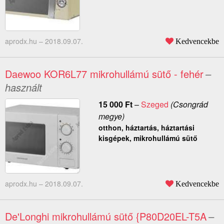
aprodx.hu –
2018.09.07.
Kedvencekbe
Daewoo KOR6L77 mikrohullámú sütő - fehér
–
használt
15 000
Ft
–
Szeged
(Csongrád
megye)
otthon, háztartás, háztartási
kisgépek, mikrohullámú sütő
aprodx.hu –
2018.09.07.
Kedvencekbe
De'Longhi mikrohullámú sütő {P80D20EL-T5A
–