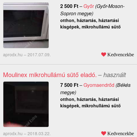
2 500
Ft
–
Győr
(Győr-Moson-
Sopron megye)
otthon, háztartás, háztartási
kisgépek, mikrohullámú sütő
aprodx.hu –
2017.07.09.
Kedvencekbe
Moulinex mikrohullámú sütő eladó.
– használt
7 500
Ft
–
Gyomaendrőd
(Békés
megye)
otthon, háztartás, háztartási
kisgépek, mikrohullámú sütő
aprodx.hu –
2018.03.22.
Kedvencekbe