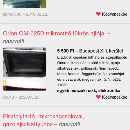
aprodx.hu –
2018.02.22.
Kedvencekbe
Orion OM-025D mikrósütő tükrös ajtója.
–
használt
5 500
Ft
–
Budapest XIII. kerület
Eladó! A képeken látható és szépállapotú
Orion mikrohullámú sütő tükrös ajtaja
alkatrésznek, pótlásnak.Nem repedt,
törött, karcos, foggantyúja ép, zsanérjai
és a csavarok megvannak. S/N: 025D
11030...
egyéb műszaki cikk, elektronika
lxo.hu –
2025.03.23.
Kedvencekbe
Pisztolytartó, mikrokapcsoloval,
gázolajszivattyúhoz
– használt