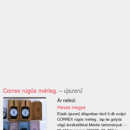
Correx rúgós mérleg.
– újszerű
Ár nélkül
Heves megye
Eladó újszerű állapotban lévő 5 db svájci
CORREX rúgós mérleg , lap és golyós
végű érzékelőkkel.Mérési tartományuk : -