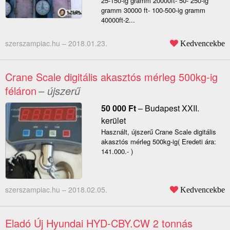
25-150-ig gramm 20000ft- 50- 250-ig
gramm 30000 ft- 100-500-ig gramm
40000ft-2...
szerszampiac.hu –
2018.01.23.
Kedvencekbe
Crane Scale digitális akasztós mérleg 500kg-ig
féláron
– újszerű
50 000
Ft
–
Budapest XXII.
kerület
Használt, újszerű Crane Scale digitális
akasztós mérleg 500kg-ig( Eredeti ára:
141.000.- )
szerszampiac.hu –
2018.02.05.
Kedvencekbe
Eladó Új Hyundai HYD-CBY.CW 2 tonnás