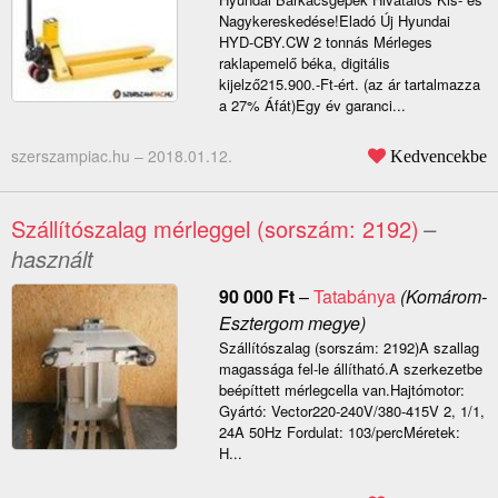
Nagykereskedése!Eladó Új Hyundai
HYD-CBY.CW 2 tonnás Mérleges
raklapemelő béka, digitális
kijelző215.900.-Ft-ért. (az ár tartalmazza
a 27% Áfát)Egy év garanci...
szerszampiac.hu –
2018.01.12.
Kedvencekbe
Szállítószalag mérleggel (sorszám: 2192)
–
használt
90 000
Ft
–
Tatabánya
(Komárom-
Esztergom megye)
Szállítószalag (sorszám: 2192)A szallag
magassága fel-le állítható.A szerkezetbe
beépíttett mérlegcella van.Hajtómotor:
Gyártó: Vector220-240V/380-415V 2, 1/1,
24A 50Hz Fordulat: 103/percMéretek:
H...