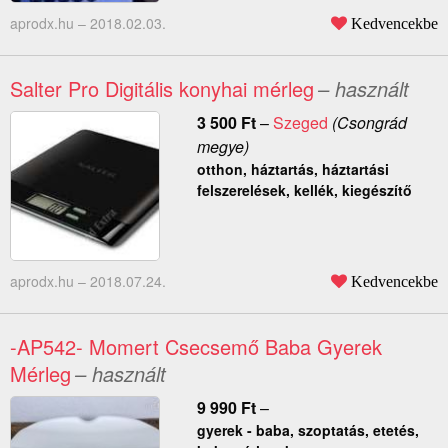
aprodx.hu –
2018.02.03.
Kedvencekbe
Salter Pro Digitális konyhai mérleg
– használt
3 500
Ft
–
Szeged
(Csongrád
megye)
otthon, háztartás, háztartási
felszerelések, kellék, kiegészítő
aprodx.hu –
2018.07.24.
Kedvencekbe
-AP542- Momert Csecsemő Baba Gyerek
Mérleg
– használt
9 990
Ft
–
gyerek - baba, szoptatás, etetés,