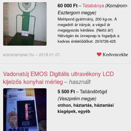
60 000
Ft
–
Tatabánya
(Komárom-
Esztergom megye)
Metripond gyártmány, 200 kg-os. A
megadott ár irányár, a végső ár
megegyezés kérdése. (Nettó ár!)
Hétvégén és ünnepnap is fogadjuk a
kedves érdeklődőket. 20/9726-425
szerszampiac.hu –
2018.01.07.
Kedvencekbe
Vadonatúj EMOS Digitális ultravékony LCD
kijelzős konyhai mérleg
– használt
5 500
Ft
–
Taliándörögd
(Veszprém megye)
otthon, háztartás, háztartási
kisgépek, egyéb