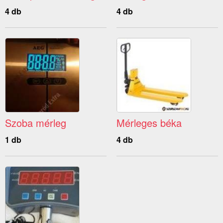
4 db
4 db
Szoba mérleg
Mérleges béka
1 db
4 db