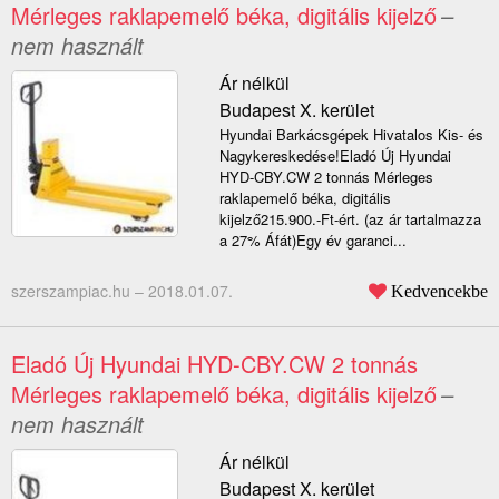
Mérleges raklapemelő béka, digitális kijelző
–
nem használt
Ár nélkül
Budapest X. kerület
Hyundai Barkácsgépek Hivatalos Kis- és
Nagykereskedése!Eladó Új Hyundai
HYD-CBY.CW 2 tonnás Mérleges
raklapemelő béka, digitális
kijelző215.900.-Ft-ért. (az ár tartalmazza
a 27% Áfát)Egy év garanci...
szerszampiac.hu –
2018.01.07.
Kedvencekbe
Eladó Új Hyundai HYD-CBY.CW 2 tonnás
Mérleges raklapemelő béka, digitális kijelző
–
nem használt
Ár nélkül
Budapest X. kerület