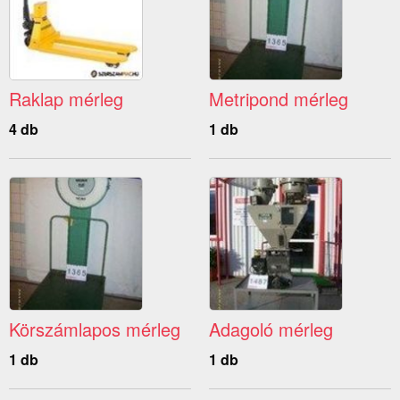
Raklap mérleg
Metripond mérleg
4 db
1 db
Körszámlapos mérleg
Adagoló mérleg
1 db
1 db