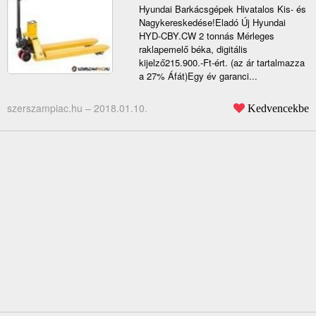
Hyundai Barkácsgépek Hivatalos Kis- és
Nagykereskedése!Eladó Új Hyundai
HYD-CBY.CW 2 tonnás Mérleges
raklapemelő béka, digitális
kijelző215.900.-Ft-ért. (az ár tartalmazza
a 27% Áfát)Egy év garanci...
szerszampiac.hu –
2018.01.10.
Kedvencekbe