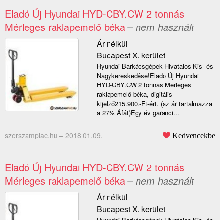
Eladó Új Hyundai HYD-CBY.CW 2 tonnás
Mérleges raklapemelő béka
– nem használt
Ár nélkül
Budapest X. kerület
Hyundai Barkácsgépek Hivatalos Kis- és
Nagykereskedése!Eladó Új Hyundai
HYD-CBY.CW 2 tonnás Mérleges
raklapemelő béka, digitális
kijelző215.900.-Ft-ért. (az ár tartalmazza
a 27% Áfát)Egy év garanci...
szerszampiac.hu –
2018.01.09.
Kedvencekbe
Eladó Új Hyundai HYD-CBY.CW 2 tonnás
Mérleges raklapemelő béka
– nem használt
Ár nélkül
Budapest X. kerület
Hyundai Barkácsgépek Hivatalos Kis- és