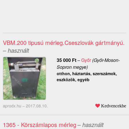
VBM.200 tipusú mérleg.Cseszlovák gártmányú.
– használt
35 000
Ft
–
Győr
(Győr-Moson-
Sopron megye)
otthon, háztartás, szerszámok,
eszközök, egyéb
aprodx.hu –
2017.08.10.
Kedvencekbe
1365 - Körszámlapos mérleg
– használt