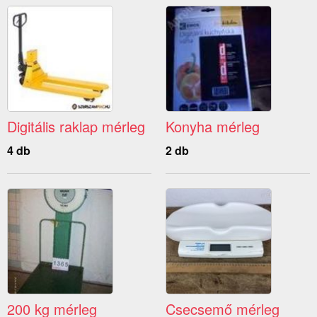
Digitális raklap mérleg
Konyha mérleg
4 db
2 db
200 kg mérleg
Csecsemő mérleg