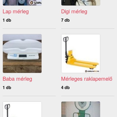
Lap mérleg
Digi mérleg
1 db
7 db
Baba mérleg
Mérleges raklapemelő
1 db
4 db