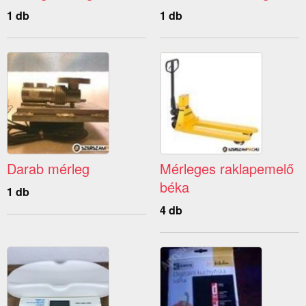
1 db
1 db
Darab mérleg
Mérleges raklapemelő
béka
1 db
4 db