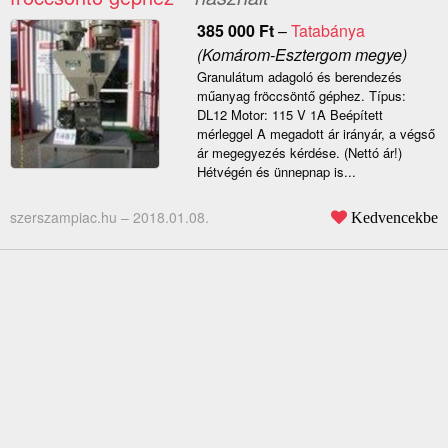
385 000
Ft
–
Tatabánya
(Komárom-Esztergom megye)
Granulátum adagoló és berendezés
műanyag fröccsöntő géphez. Típus:
DL12 Motor: 115 V 1A Beépített
mérleggel A megadott ár irányár, a végső
ár megegyezés kérdése. (Nettó ár!)
Hétvégén és ünnepnap is...
szerszampiac.hu –
2018.01.08.
Kedvencekbe