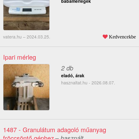
babamérlegek
vatera.hu –
2024.03.25.
Kedvencekbe
Ipari mérleg
2 db
eladó, árak
hasznaltat.hu - 2026.08.07.
1487 - Granulátum adagoló műanyag
fröccsöntő géphez
– használt