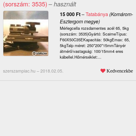
(sorszám: 3535)
– használt
15 000
Ft
–
Tatabánya
(Komárom-
Esztergom megye)
Mérlegcella rozsdamentes acél 65, 5kg
(sorszám: 3535)Gyártó: ScaimeTípus:
F60X50C35EKapacitás: 50kgEmax: 65,
5kgTalp méret: 250*200*15mmTányér
átmérő/vastagság: 100/15mm4 eres
kábellel.Hőmérséklet:...
szerszampiac.hu –
2018.02.05.
Kedvencekbe