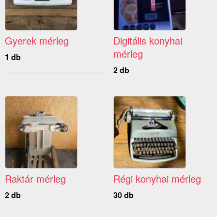
Gyerek mérleg
Digitális konyhai
mérleg
1 db
2 db
Raktár mérleg
Régi konyhai mérleg
2 db
30 db