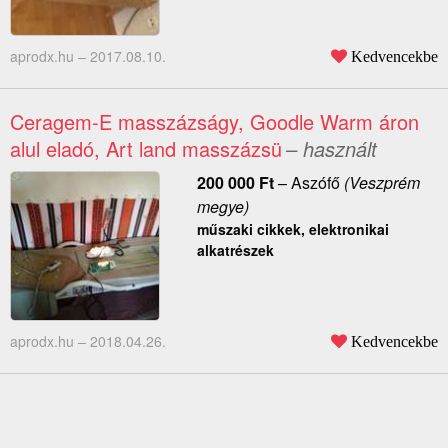
aprodx.hu –
2017.08.10.
Kedvencekbe
Ceragem-E masszázságy, Goodle Warm áron
alul eladó, Art land masszázsü
– használt
200 000
Ft
–
Aszófő
(Veszprém
megye)
műszaki cikkek, elektronikai
alkatrészek
aprodx.hu –
2018.04.26.
Kedvencekbe