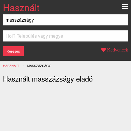
Használt
Kedvencek
HASZNÁLT
JELENLEGI:
MASSZÁZSÁGY
Használt masszázságy eladó