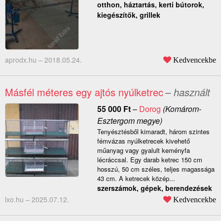
otthon, háztartás, kerti bútorok,
kiegészítők, grillek
aprodx.hu –
2018.05.24.
Kedvencekbe
Másfél méteres egy ajtós nyúlketrec
– használt
55 000
Ft
–
Dorog
(Komárom-
Esztergom megye)
Tenyésztésből kimaradt, három szintes
fémvázas nyúlketrecek kivehető
műanyag vagy gyalult keményfa
lécráccsal. Egy darab ketrec 150 cm
hosszú, 50 cm széles, teljes magassága
43 cm. A ketrecek közép...
szerszámok, gépek, berendezések
lxo.hu –
2025.07.12.
Kedvencekbe