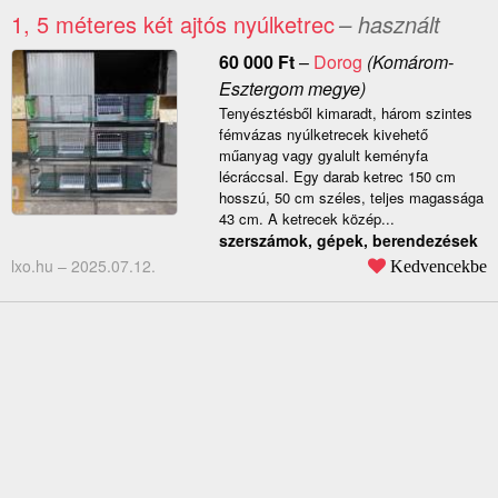
1, 5 méteres két ajtós nyúlketrec
– használt
60 000
Ft
–
Dorog
(Komárom-
Esztergom megye)
Tenyésztésből kimaradt, három szintes
fémvázas nyúlketrecek kivehető
műanyag vagy gyalult keményfa
lécráccsal. Egy darab ketrec 150 cm
hosszú, 50 cm széles, teljes magassága
43 cm. A ketrecek közép...
szerszámok, gépek, berendezések
lxo.hu –
2025.07.12.
Kedvencekbe