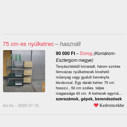
75 cm-es nyúlketrec
– használt
90 000
Ft
–
Dorog
(Komárom-
Esztergom megye)
Tenyésztésből kimaradt, három szintes
fémvázas nyúlketrecek kivehető
műanyag vagy gyalult keményfa
lécráccsal. Egy darab ketrec 75 cm
hosszú , 50 cm széles, teljes
magassága 43 cm. A ketrecek egymá...
szerszámok, gépek, berendezések
lxo.hu –
2025.07.12.
Kedvencekbe