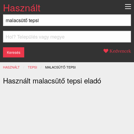
Használt
Kedvencek
HASZNÁLT
TEPSI
JELENLEGI:
MALACSÜTŐ TEPSI
Használt malacsütő tepsi eladó