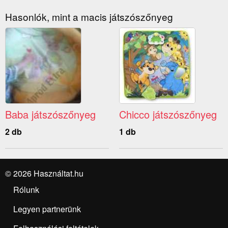
Hasonlók, mint a macis játszószőnyeg
Baba játszószőnyeg
Chicco játszószőnyeg
2 db
1 db
© 2026 Használtat.hu
Rólunk
Legyen partnerünk