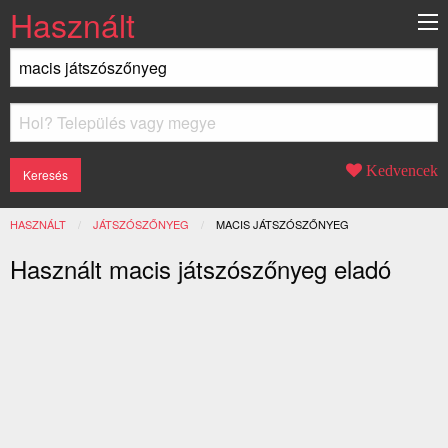
Használt
Kedvencek
HASZNÁLT
JÁTSZÓSZŐNYEG
JELENLEGI:
MACIS JÁTSZÓSZŐNYEG
Használt macis játszószőnyeg eladó