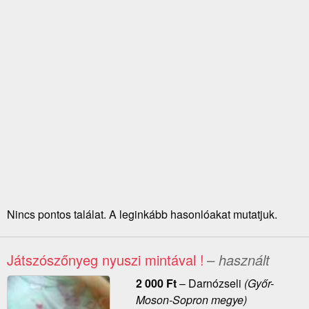
Nincs pontos találat. A leginkább hasonlóakat mutatjuk.
Játszószőnyeg nyuszi mintával !
– használt
2 000
Ft
–
Darnózseli
(Győr-
Moson-Sopron megye)