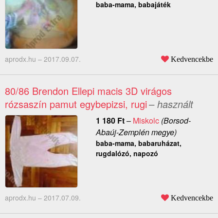
baba-mama, babajáték
aprodx.hu –
2017.09.07.
Kedvencekbe
80/86 Brendon Ellepi macis 3D virágos
rózsaszín pamut egybepizsi, rugi
– használt
1 180
Ft
–
Miskolc
(Borsod-
Abaúj-Zemplén megye)
baba-mama, babaruházat,
rugdalózó, napozó
aprodx.hu –
2017.07.09.
Kedvencekbe