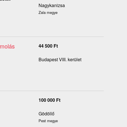
Nagykanizsa
Zala megye
ámolás
44 500
Ft
Budapest VIII. kerület
100 000
Ft
Gödöllő
Pest megye