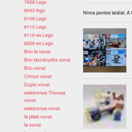
7938 Lego
8043 lego
Nincs pontos találat. A
8109 Lego
8110 Lego
8110-es Lego
8258-es Lego
Brio fa vonat
Brio távirányítós vonat
Brio vonat
Chicco vonat
Duplo vonat
elektromos Thomas
vonat
elektromos vonat
fa játék vonat
fa vonat