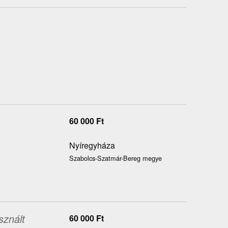
60 000
Ft
Nyíregyháza
Szabolcs-Szatmár-Bereg megye
sznált
60 000
Ft