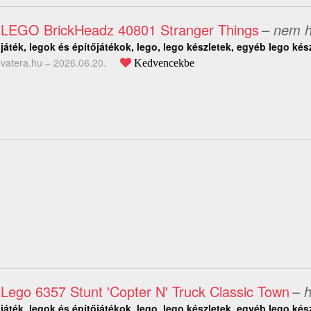
LEGO BrickHeadz 40801 Stranger Things
– nem h
játék, legok és építőjátékok, lego, lego készletek, egyéb lego kés
vatera.hu –
2026.06.20.
Kedvencekbe
Lego 6357 Stunt 'Copter N' Truck Classic Town
– h
játék, legok és építőjátékok, lego, lego készletek, egyéb lego kés