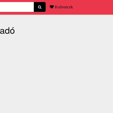
Kedvencek
ladó