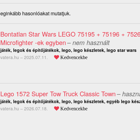
 leginkább hasonlóakat mutatjuk.
Bontatlan Star Wars LEGO 75195 + 75196 + 752
Microfighter -ek egyben
– nem használt
játék, legok és építőjátékok, lego, lego készletek, lego star wars
vatera.hu –
2025.07.11.
Kedvencekbe
Lego 1572 Super Tow Truck Classic Town
– haszná
játék, legok és építőjátékok, lego, lego készletek, egyéb lego kés
vatera.hu –
2026.07.18.
Kedvencekbe