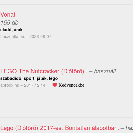
Vonat
155 db
eladó, árak
hasznaltat.hu - 2026-08-07
LEGO The Nutcracker (Diótörő) !
– használt
szabadidő, sport, játék, lego
aprodx.hu –
2017.12.14.
Kedvencekbe
Lego (Diótörő) 2017-es. Bontatlan álapotban.
– ha