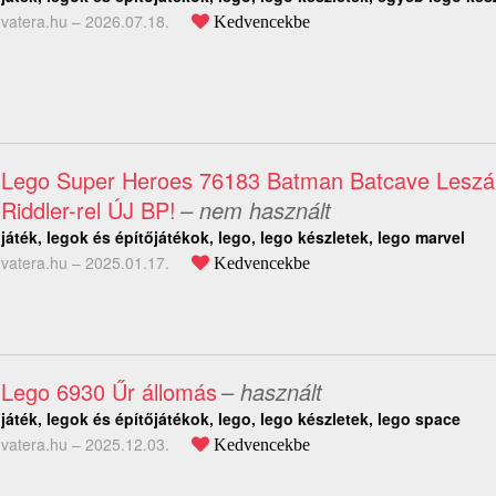
vatera.hu –
2026.07.18.
Kedvencekbe
Lego Super Heroes 76183 Batman Batcave Lesz
Riddler-rel ÚJ BP!
– nem használt
játék, legok és építőjátékok, lego, lego készletek, lego marvel
vatera.hu –
2025.01.17.
Kedvencekbe
Lego 6930 Űr állomás
– használt
játék, legok és építőjátékok, lego, lego készletek, lego space
vatera.hu –
2025.12.03.
Kedvencekbe