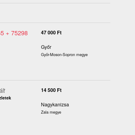
65 + 75298
47 000
Ft
Győr
Győr-Moson-Sopron megye
lt
14 500
Ft
zletek
Nagykanizsa
Zala megye