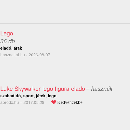
Lego
36 db
eladó, árak
hasznaltat.hu - 2026-08-07
Luke Skywalker lego figura elado
– használt
szabadidő, sport, játék, lego
aprodx.hu –
2017.05.29.
Kedvencekbe