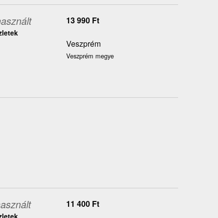
asznált
13 990
Ft
zletek
Veszprém
Veszprém megye
asznált
11 400
Ft
zletek