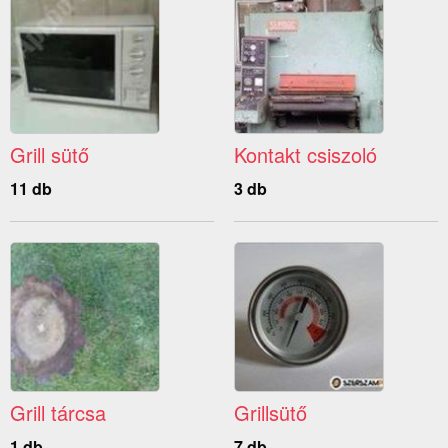
Grill sütő
Kontakt csiszoló
11 db
3 db
Grill tárcsa
Grillsütő
1 db
7 db