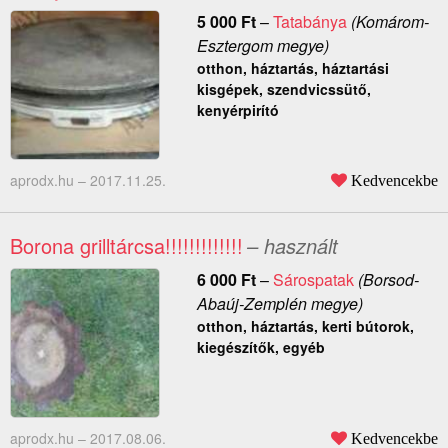
5 000
Ft
–
Tatabánya
(Komárom-
Esztergom megye)
otthon, háztartás, háztartási
kisgépek, szendvicssütő,
kenyérpirító
aprodx.hu –
2017.11.25.
Kedvencekbe
Borona grilltárcsa!!!!!!!!!!!!!
– használt
6 000
Ft
–
Sárospatak
(Borsod-
Abaúj-Zemplén megye)
otthon, háztartás, kerti bútorok,
kiegészítők, egyéb
aprodx.hu –
2017.08.06.
Kedvencekbe