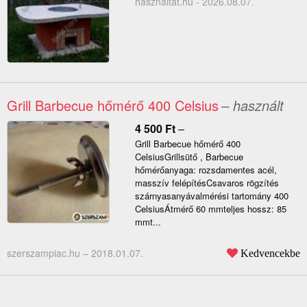
hasznaltat.hu - 2026.08.07.
Grill Barbecue hőmérő 400 Celsius
– használt
4 500
Ft
–
Grill Barbecue hőmérő 400
CelsiusGrillsütő , Barbecue
hőmérőanyaga: rozsdamentes acél,
masszív felépítésCsavaros rögzítés
szárnyasanyávalmérési tartomány 400
CelsiusÁtmérő 60 mmteljes hossz: 85
mmt...
szerszampiac.hu –
2018.01.07.
Kedvencekbe