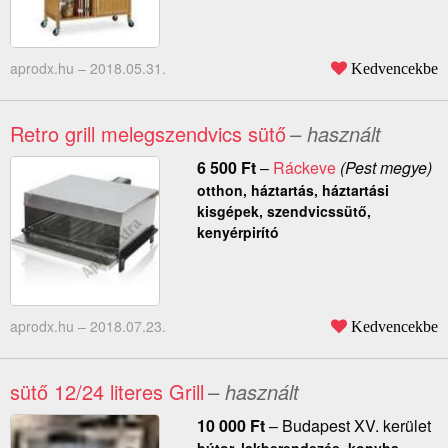
aprodx.hu –
2018.05.31.
Kedvencekbe
Retro grill melegszendvics sütő
– használt
6 500
Ft
–
Ráckeve
(Pest megye)
otthon, háztartás, háztartási
kisgépek, szendvicssütő,
kenyérpirító
aprodx.hu –
2018.07.23.
Kedvencekbe
sütő 12/24 literes Grill
– használt
10 000
Ft
–
Budapest XV. kerület