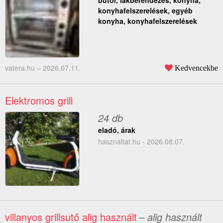
bútor, lakberendezés, konyha,
konyhafelszerelések, egyéb
konyha, konyhafelszerelések
vatera.hu –
2026.07.11.
Kedvencekbe
Elektromos grill
24 db
eladó, árak
hasznaltat.hu - 2026.08.07.
villanyos grillsutő alig használt
– alig használt