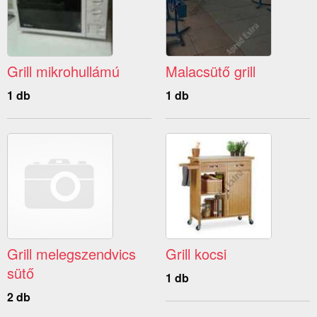
Grill mikrohullámú
Malacsütő grill
1 db
1 db
Grill melegszendvics
Grill kocsi
sütő
1 db
2 db