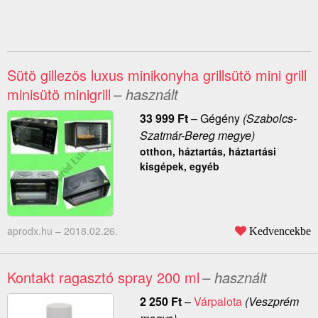
Sütö gillezös luxus minikonyha grillsütö mini grill
minisütö minigrill
– használt
33 999
Ft
–
Gégény
(Szabolcs-
Szatmár-Bereg megye)
otthon, háztartás, háztartási
kisgépek, egyéb
aprodx.hu –
2018.02.26.
Kedvencekbe
Kontakt ragasztó spray 200 ml
– használt
2 250
Ft
–
Várpalota
(Veszprém