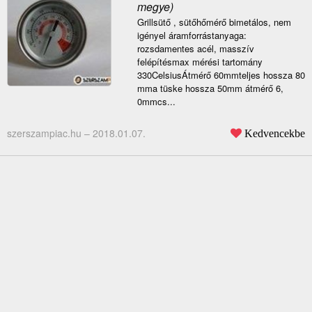
megye)
Grillsütő , sütőhőmérő bimetálos, nem
igényel áramforrástanyaga:
rozsdamentes acél, masszív
felépítésmax mérési tartomány
330CelsiusÁtmérő 60mmteljes hossza 80
mma tüske hossza 50mm átmérő 6,
0mmcs...
szerszampiac.hu –
2018.01.07.
Kedvencekbe