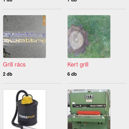
Grill rács
Kert grill
2 db
6 db