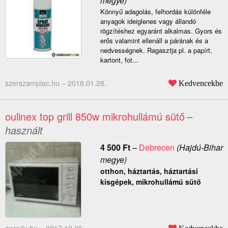
megye)
Könnyű adagolás, felhordás különféle
anyagok ideiglenes vagy állandó
rögzítéshez egyaránt alkalmas. Gyors és
erős valamint ellenáll a párának és a
nedvességnek. Ragasztja pl. a papírt,
kartont, fot...
szerszampiac.hu –
2018.01.28.
Kedvencekbe
oulinex top grill 850w mikrohullámú sütő
–
használt
4 500
Ft
–
Debrecen
(Hajdú-Bihar
megye)
otthon, háztartás, háztartási
kisgépek, mikrohullámú sütő