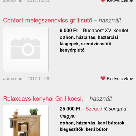
aprodx.hu –
2017.12.05.
Kedvencekbe
Confort melegszendvics grill sütő
– használt
9 000
Ft
–
Budapest XV. kerület
otthon, háztartás, háztartási
kisgépek, szendvicssütő,
kenyérpirító
aprodx.hu –
2017.11.06.
Kedvencekbe
Relaxdays konyhai Grill kocsi,
– használt
25 000
Ft
–
Szeged
(Csongrád
megye)
otthon, háztartás, kerti bútorok,
kiegészítők, kerti bútor