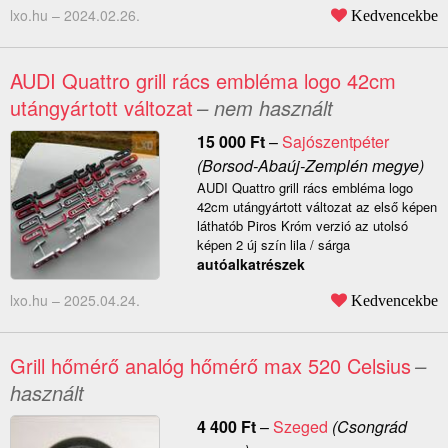
lxo.hu –
2024.02.26.
Kedvencekbe
AUDI Quattro grill rács embléma logo 42cm
utángyártott változat
– nem használt
15 000
Ft
–
Sajószentpéter
(Borsod-Abaúj-Zemplén megye)
AUDI Quattro grill rács embléma logo
42cm utángyártott változat az első képen
láthatób Piros Króm verzió az utolsó
képen 2 új szín lila / sárga
autóalkatrészek
lxo.hu –
2025.04.24.
Kedvencekbe
Grill hőmérő analóg hőmérő max 520 Celsius
–
használt
4 400
Ft
–
Szeged
(Csongrád