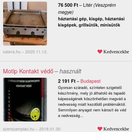
76 500
Ft
–
Litér
(Veszprém
megye)
háztartási gép, kisgép, háztartási
kisgépek, grillsütők, minisütők
vatera.hu –
2025.11.12.
Kedvencekbe
Motip Kontakt védő
– használt
2 191
Ft
–
Budapest
Gyorsan száradó, színtelen szigetelő
készítmény, mely jó áthatoló és tapadó
képességének köszönhetően megvéd a
nedvesség miatt kezdődő problémáktól.
Semmilyen anyagot nem károsít és véd
a nedvesség...
szerszampiac.hu –
2018.01.30.
Kedvencekbe