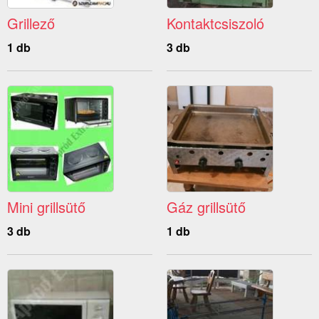
Grillező
Kontaktcsiszoló
1 db
3 db
Mini grillsütő
Gáz grillsütő
3 db
1 db