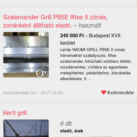
Szalamander Grill PB5E liftes 5 zónás,
zonánként állitható eladó.
– használt
240 000
Ft
–
Budapest XVII.
kerület
Leírás NAOMI GRILL PB5E 5 zónás
hőmérséklet szabályozós, liftes
szalamander, kihúzható sütőrács felület,
rozsdamentes, víztálca az egyenletes
melegítéshez, párásitáshoz, kiszáradás
elkerülésére, 5 ...
szerszampiac.hu –
2017.12.06.
Kedvencekbe
Kerti grill
6 db
eladó, árak