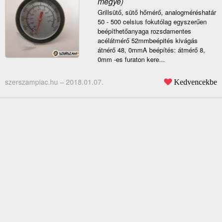
megye)
Grillsütő, sütő hőmérő, analogméréshatár
50 - 500 celsius fokutólag egyszerűen
beépíthetőanyaga rozsdamentes
acélátmérő 52mmbeépités kivágás
átnérő 48, 0mmA beépítés: átmérő 8,
0mm -es furaton kere...
szerszampiac.hu –
2018.01.07.
Kedvencekbe