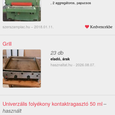
, 2 aggregátoros, papucsos
szerszampiac.hu –
2018.01.11.
Kedvencekbe
Grill
23 db
eladó, árak
hasznaltat.hu - 2026.08.07.
Univerzális folyékony kontaktragasztó 50 ml
–
használt