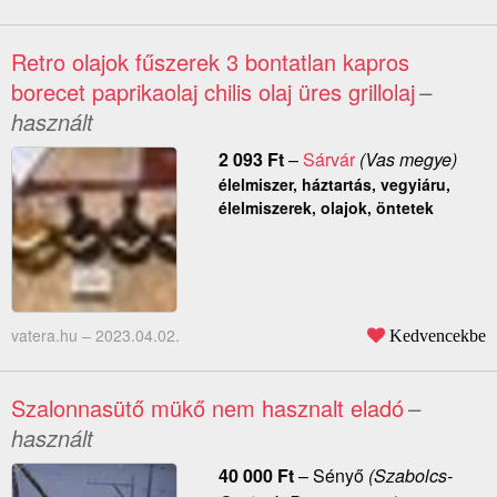
Retro olajok fűszerek 3 bontatlan kapros
borecet paprikaolaj chilis olaj üres grillolaj
–
használt
2 093
Ft
–
Sárvár
(Vas megye)
élelmiszer, háztartás, vegyiáru,
élelmiszerek, olajok, öntetek
vatera.hu –
2023.04.02.
Kedvencekbe
Szalonnasütő mükő nem hasznalt eladó
–
használt
40 000
Ft
–
Sényő
(Szabolcs-