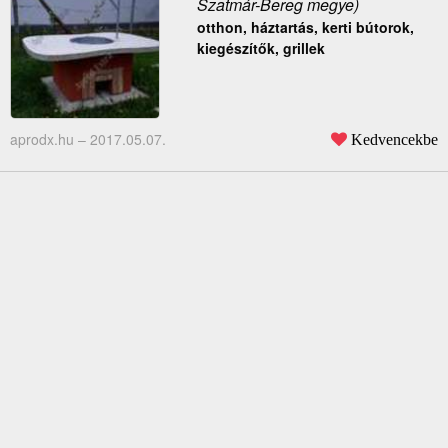
Szatmár-Bereg megye)
otthon, háztartás, kerti bútorok,
kiegészítők, grillek
aprodx.hu –
2017.05.07.
Kedvencekbe