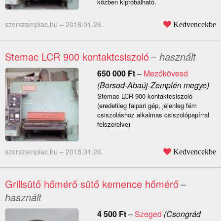
közben kipróbálható.
szerszampiac.hu –
2018.01.26.
Kedvencekbe
Stemac LCR 900 kontaktcsiszoló
– használt
650 000
Ft
–
Mezőkövesd
(Borsod-Abaúj-Zemplén megye)
Stemac LCR 900 kontaktcsiszoló
(eredetileg faipari gép, jelenleg fém
csiszoláshoz alkalmas csiszolópapírral
felszerelve)
szerszampiac.hu –
2018.01.26.
Kedvencekbe
Grillsütő hőmérő sütő kemence hőmérő
–
használt
4 500
Ft
–
Szeged
(Csongrád