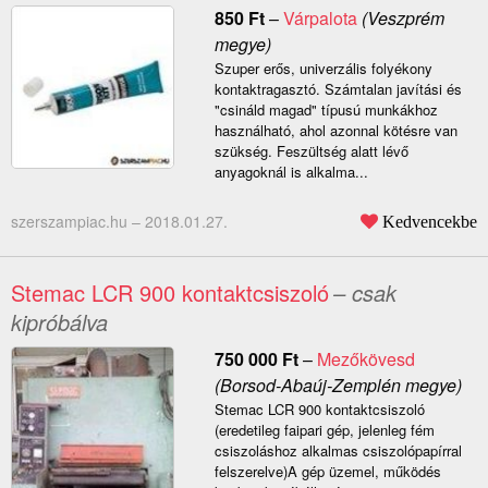
850
Ft
–
Várpalota
(Veszprém
megye)
Szuper erős, univerzális folyékony
kontaktragasztó. Számtalan javítási és
"csináld magad" típusú munkákhoz
használható, ahol azonnal kötésre van
szükség. Feszültség alatt lévő
anyagoknál is alkalma...
szerszampiac.hu –
2018.01.27.
Kedvencekbe
Stemac LCR 900 kontaktcsiszoló
– csak
kipróbálva
750 000
Ft
–
Mezőkövesd
(Borsod-Abaúj-Zemplén megye)
Stemac LCR 900 kontaktcsiszoló
(eredetileg faipari gép, jelenleg fém
csiszoláshoz alkalmas csiszolópapírral
felszerelve)A gép üzemel, működés