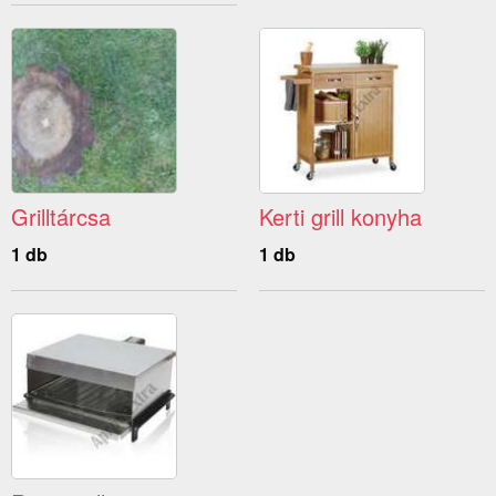
Grilltárcsa
Kerti grill konyha
1 db
1 db