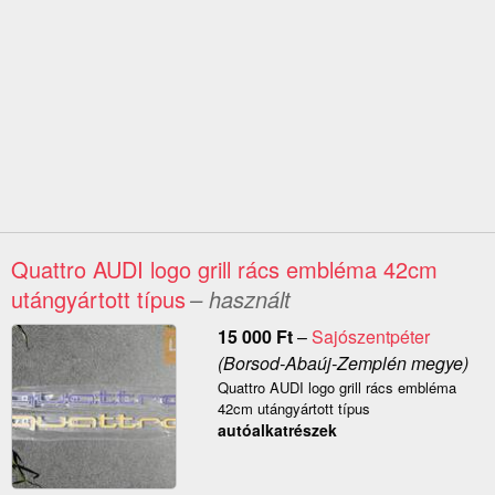
Quattro AUDI logo grill rács embléma 42cm
utángyártott típus
– használt
15 000
Ft
–
Sajószentpéter
(Borsod-Abaúj-Zemplén megye)
Quattro AUDI logo grill rács embléma
42cm utángyártott típus
autóalkatrészek