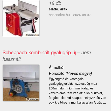
18 db
eladó, árak
hasznaltat.hu - 2026.08.07.
Scheppach kombinált gyalugép.új
– nem
használt
Ár nélkül
Poroszló
(Heves megye)
Egyengető és vastagoló
gyalugépgyalulási szélesség max
250mmalumínium munkalap és
vezető.erős fém váz.az első burkolat,
forgács elszívó adapter hiányzik és van
egy kis törés a munkalap alján.A gép ...