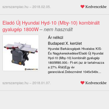
szerszampiac.hu –
2018.02.05.
Kedvencekbe
Eladó Új Hyundai Hyd-10 (Mby-10) kombinált
gyalugép 1800W
– nem használt
Ár nélkül
Budapest X. kerület
Hyundai Barkácsgépek Hivatalos KIS-
És Nagykereskedése!Eladó Új Hyundai
Hyd-10 (Mby-10) kombinált gyalugép
1800W85.000.- Ft-ért.(az ár tartalmazza
a 27% Áfát)Egy év
garanciával.Dobozméret 1045x549x...
szerszampiac.hu –
2018.01.07.
Kedvencekbe