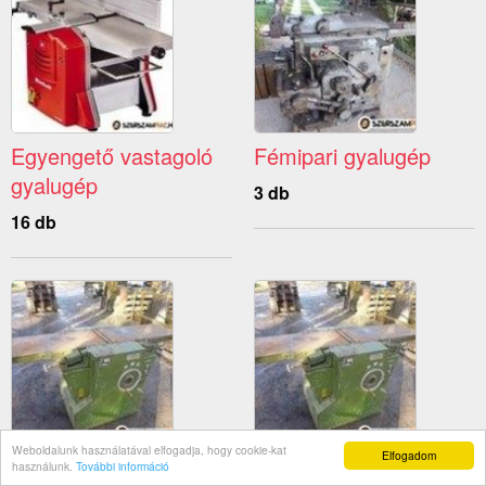
Egyengető vastagoló
Fémipari gyalugép
gyalugép
3 db
16 db
Weboldalunk használatával elfogadja, hogy cookie-kat
Elfogadom
Defém gyalugép
400-as gyalugép
használunk.
További információ