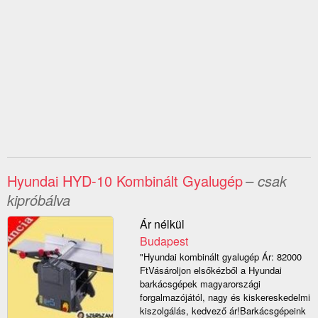
Hyundai HYD-10 Kombinált Gyalugép
– csak
kipróbálva
Ár nélkül
Budapest
"Hyundai kombinált gyalugép Ár: 82000
FtVásároljon elsőkézből a Hyundai
barkácsgépek magyarországi
forgalmazójától, nagy és kiskereskedelmi
kiszolgálás, kedvező ár!Barkácsgépeink