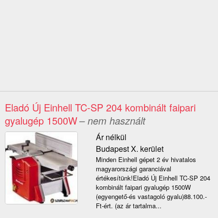
Eladó Új Einhell TC-SP 204 kombinált faipari
gyalugép 1500W
– nem használt
Ár nélkül
Budapest X. kerület
Minden Einhell gépet 2 év hivatalos
magyarországi garanciával
értékesítünk!Eladó Új Einhell TC-SP 204
kombinált faipari gyalugép 1500W
(egyengető-és vastagoló gyalu)88.100.-
Ft-ért. (az ár tartalma...