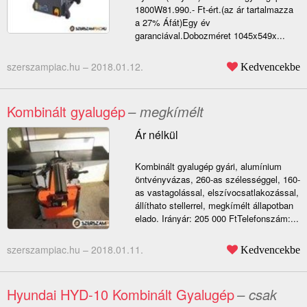
1800W81.990.- Ft-ért.(az ár tartalmazza
a 27% Áfát)Egy év
garanciával.Dobozméret 1045x549x...
szerszampiac.hu –
2018.01.12.
Kedvencekbe
Kombinált gyalugép
– megkímélt
Ár nélkül
Kombinált gyalugép gyári, alumínium
öntvényvázas, 260-as szélességgel, 160-
as vastagolással, elszívocsatlakozással,
állíthato stellerrel, megkímélt állapotban
elado. Irányár: 205 000 FtTelefonszám:...
szerszampiac.hu –
2018.01.11.
Kedvencekbe
Hyundai HYD-10 Kombinált Gyalugép
– csak