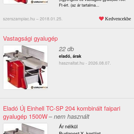
Ft-ért. (az ár tartalma...
szerszampiac.hu –
2018.01.25.
Kedvencekbe
Vastagsági gyalugép
22 db
eladó, árak
hasznaltat.hu - 2026.08.07.
Eladó Új Einhell TC-SP 204 kombinált faipari
gyalugép 1500W
– nem használt
Ár nélkül
Budapest X. kerület