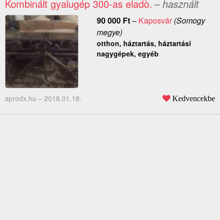
Kombinált gyalugép 300-as eladò.
– használt
90 000
Ft
–
Kaposvár
(Somogy
megye)
otthon, háztartás, háztartási
nagygépek, egyéb
aprodx.hu –
2018.01.18.
Kedvencekbe