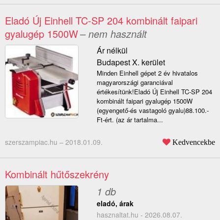
Eladó Új Einhell TC-SP 204 kombinált faipari
gyalugép 1500W
– nem használt
Ár nélkül
Budapest X. kerület
Minden Einhell gépet 2 év hivatalos
magyarországi garanciával
értékesítünk!Eladó Új Einhell TC-SP 204
kombinált faipari gyalugép 1500W
(egyengető-és vastagoló gyalu)88.100.-
Ft-ért. (az ár tartalma...
szerszampiac.hu –
2018.01.09.
Kedvencekbe
Kombinált hűtőszekrény
1 db
eladó, árak
hasznaltat.hu - 2026.08.07.