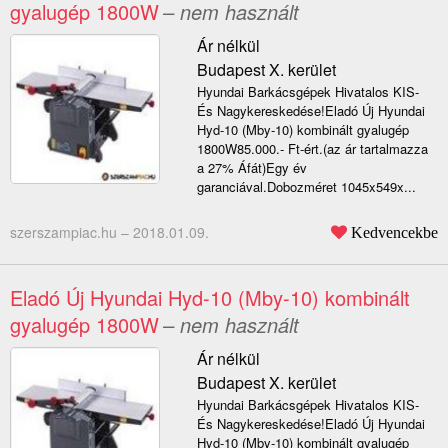
gyalugép 1800W
– nem használt
Ár nélkül
Budapest X. kerület
Hyundai Barkácsgépek Hivatalos KIS-
És Nagykereskedése!Eladó Új Hyundai
Hyd-10 (Mby-10) kombinált gyalugép
1800W85.000.- Ft-ért.(az ár tartalmazza
a 27% Áfát)Egy év
garanciával.Dobozméret 1045x549x...
szerszampiac.hu –
2018.01.09.
Kedvencekbe
Eladó Új Hyundai Hyd-10 (Mby-10) kombinált
gyalugép 1800W
– nem használt
Ár nélkül
Budapest X. kerület
Hyundai Barkácsgépek Hivatalos KIS-
És Nagykereskedése!Eladó Új Hyundai
Hyd-10 (Mby-10) kombinált gyalugép