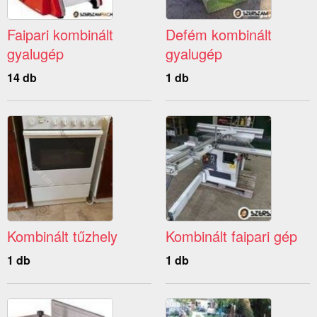
Faipari kombinált
Defém kombinált
gyalugép
gyalugép
14 db
1 db
Kombinált tűzhely
Kombinált faipari gép
1 db
1 db