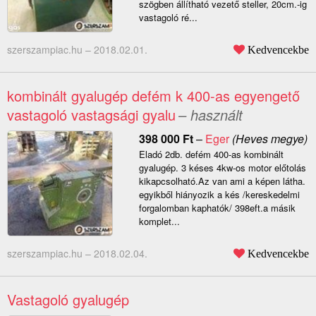
szögben állítható vezető steller, 20cm.-ig
vastagoló ré...
szerszampiac.hu –
2018.02.01.
Kedvencekbe
kombinált gyalugép defém k 400-as egyengető
vastagoló vastagsági gyalu
– használt
398 000
Ft
–
Eger
(Heves megye)
Eladó 2db. defém 400-as kombinált
gyalugép. 3 késes 4kw-os motor előtolás
kikapcsolható.Az van ami a képen látha.
egyikből hiányozik a kés /kereskedelmi
forgalomban kaphatók/ 398eft.a másik
komplet...
szerszampiac.hu –
2018.02.04.
Kedvencekbe
Vastagoló gyalugép