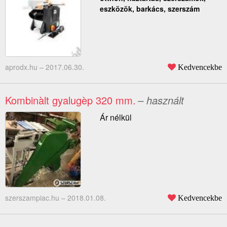
eszközök, barkács, szerszám
aprodx.hu –
2017.06.30.
Kedvencekbe
Kombinàlt gyalugèp 320 mm.
– használt
Ár nélkül
szerszampiac.hu –
2018.01.08.
Kedvencekbe