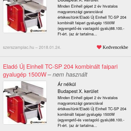
Minden Einhell gépet 2 év hivatalos
magyarországi garanciával
értékesítünk!Eladó Új Einhell TC-SP 204
kombinált faipari gyalugép 1500W
(egyengető-és vastagoló gyalu)88.100.-
Ft-ért. (az ár tartalma...
szerszampiac.hu –
2018.01.24.
Kedvencekbe
Eladó Új Einhell TC-SP 204 kombinált faipari
gyalugép 1500W
– nem használt
Ár nélkül
Budapest X. kerület
Minden Einhell gépet 2 év hivatalos
magyarországi garanciával
értékesítünk!Eladó Új Einhell TC-SP 204
kombinált faipari gyalugép 1500W
(egyengető-és vastagoló gyalu)88.100.-
Ft-ért. (az ár tartalma...