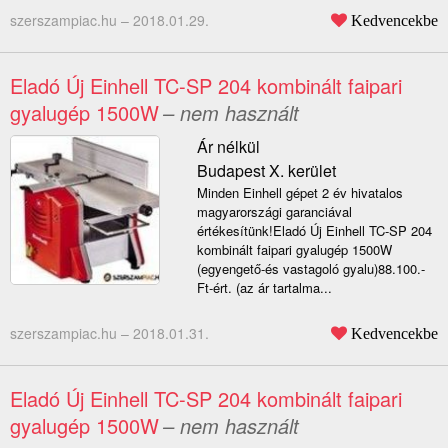
szerszampiac.hu –
2018.01.29.
Kedvencekbe
Eladó Új Einhell TC-SP 204 kombinált faipari
gyalugép 1500W
– nem használt
Ár nélkül
Budapest X. kerület
Minden Einhell gépet 2 év hivatalos
magyarországi garanciával
értékesítünk!Eladó Új Einhell TC-SP 204
kombinált faipari gyalugép 1500W
(egyengető-és vastagoló gyalu)88.100.-
Ft-ért. (az ár tartalma...
szerszampiac.hu –
2018.01.31.
Kedvencekbe
Eladó Új Einhell TC-SP 204 kombinált faipari
gyalugép 1500W
– nem használt