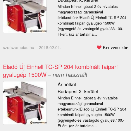
Minden Einhell gépet 2 év hivatalos
magyarországi garanciával
értékesítünk!Eladó Új Einhell TC-SP 204
kombinált faipari gyalugép 1500W
(egyengető-és vastagoló gyalu)88.100.-
Ft-ért. (az ár tartalma...
szerszampiac.hu –
2018.02.01.
Kedvencekbe
Eladó Új Einhell TC-SP 204 kombinált faipari
gyalugép 1500W
– nem használt
Ár nélkül
Budapest X. kerület
Minden Einhell gépet 2 év hivatalos
magyarországi garanciával
értékesítünk!Eladó Új Einhell TC-SP 204
kombinált faipari gyalugép 1500W
(egyengető-és vastagoló gyalu)88.100.-
Ft-ért. (az ár tartalma...