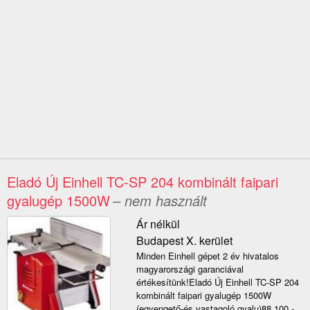
Eladó Új Einhell TC-SP 204 kombinált faipari
gyalugép 1500W
– nem használt
Ár nélkül
Budapest X. kerület
Minden Einhell gépet 2 év hivatalos
magyarországi garanciával
értékesítünk!Eladó Új Einhell TC-SP 204
kombinált faipari gyalugép 1500W
(egyengető-és vastagoló gyalu)88.100.-