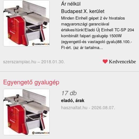
Ár nélkül
Budapest X. kerület
Minden Einhell gépet 2 év hivatalos
magyarországi garanciával
értékesítünk!Eladó Új Einhell TC-SP 204
kombinált faipari gyalugép 1500W
(egyengető-és vastagoló gyalu)88.100.-
Ft-ért. (az ár tartalma...
szerszampiac.hu –
2018.01.30.
Kedvencekbe
Egyengető gyalugép
17 db
eladó, árak
hasznaltat.hu - 2026.08.07.