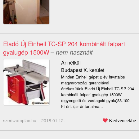
Eladó Új Einhell TC-SP 204 kombinált faipari
gyalugép 1500W
– nem használt
Ár nélkül
Budapest X. kerület
Minden Einhell gépet 2 év hivatalos
magyarországi garanciával
értékesítünk!Eladó Új Einhell TC-SP 204
kombinált faipari gyalugép 1500W
(egyengető-és vastagoló gyalu)88.100.-
Ft-ért. (az ár tartalma...
szerszampiac.hu –
2018.01.12.
Kedvencekbe