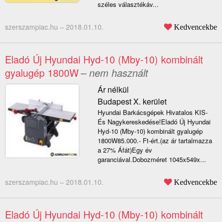
széles választékáv...
szerszampiac.hu –
2018.01.10.
Kedvencekbe
Eladó Új Hyundai Hyd-10 (Mby-10) kombinált
gyalugép 1800W
– nem használt
Ár nélkül
Budapest X. kerület
Hyundai Barkácsgépek Hivatalos KIS-
És Nagykereskedése!Eladó Új Hyundai
Hyd-10 (Mby-10) kombinált gyalugép
1800W85.000.- Ft-ért.(az ár tartalmazza
a 27% Áfát)Egy év
garanciával.Dobozméret 1045x549x...
szerszampiac.hu –
2018.01.10.
Kedvencekbe
Eladó Új Hyundai Hyd-10 (Mby-10) kombinált