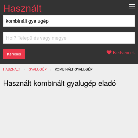
Használt
Kedvencek
HASZNÁLT
GYALUGÉP
JELENLEGI:
KOMBINÁLT GYALUGÉP
Használt kombinált gyalugép eladó