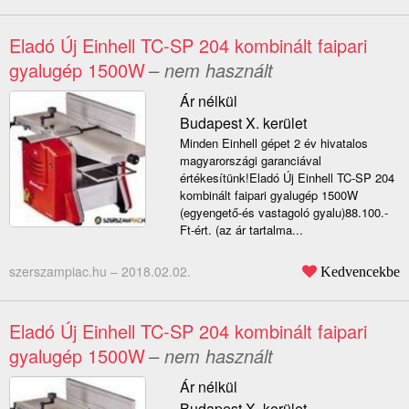
Eladó Új Einhell TC-SP 204 kombinált faipari
gyalugép 1500W
– nem használt
Ár nélkül
Budapest X. kerület
Minden Einhell gépet 2 év hivatalos
magyarországi garanciával
értékesítünk!Eladó Új Einhell TC-SP 204
kombinált faipari gyalugép 1500W
(egyengető-és vastagoló gyalu)88.100.-
Ft-ért. (az ár tartalma...
szerszampiac.hu –
2018.02.02.
Kedvencekbe
Eladó Új Einhell TC-SP 204 kombinált faipari
gyalugép 1500W
– nem használt
Ár nélkül
Budapest X. kerület