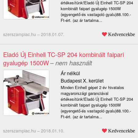
értékesítünk!Eladó Új Einhell TC-SP 204
kombinált faipari gyalugép 1500W
(egyengető-és vastagoló gyalu)88.100.-
Ft-ért. (az ár tartalma...
szerszampiac.hu –
2018.01.07.
Kedvencekbe
Eladó Új Einhell TC-SP 204 kombinált faipari
gyalugép 1500W
– nem használt
Ár nélkül
Budapest X. kerület
Minden Einhell gépet 2 év hivatalos
magyarországi garanciával
értékesítünk!Eladó Új Einhell TC-SP 204
kombinált faipari gyalugép 1500W
(egyengető-és vastagoló gyalu)88.100.-
Ft-ért. (az ár tartalma...
szerszampiac.hu –
2018.01.10.
Kedvencekbe