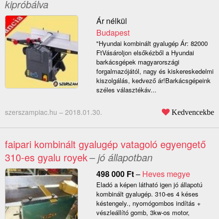
kipróbálva
Ár nélkül
Budapest
"Hyundai kombinált gyalugép Ár: 82000
FtVásároljon elsőkézből a Hyundai
barkácsgépek magyarországi
forgalmazójától, nagy és kiskereskedelmi
kiszolgálás, kedvező ár!Barkácsgépeink
széles választékáv...
szerszampiac.hu –
2018.01.30.
Kedvencekbe
faipari kombinált gyalugép vatagoló egyengető
310-es gyalu royek
– jó állapotban
498 000
Ft
–
Heves megye
Eladó a képen látható igen jó állapotú
kombinált gyalugép. 310-es 4 késes
késtengely., nyomógombos indítás +
vészleállító gomb, 3kw-os motor,