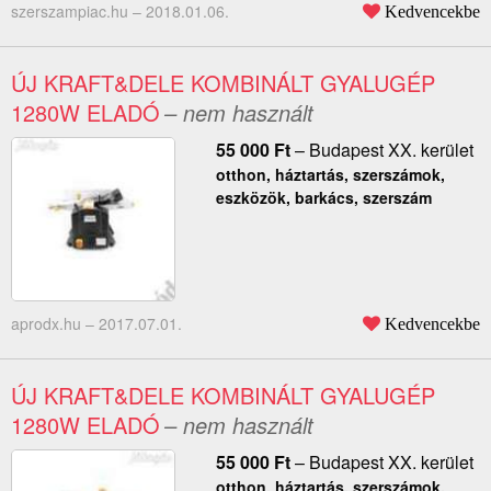
szerszampiac.hu –
2018.01.06.
Kedvencekbe
ÚJ KRAFT&DELE KOMBINÁLT GYALUGÉP
1280W ELADÓ
– nem használt
55 000
Ft
–
Budapest XX. kerület
otthon, háztartás, szerszámok,
eszközök, barkács, szerszám
aprodx.hu –
2017.07.01.
Kedvencekbe
ÚJ KRAFT&DELE KOMBINÁLT GYALUGÉP
1280W ELADÓ
– nem használt
55 000
Ft
–
Budapest XX. kerület
otthon, háztartás, szerszámok,