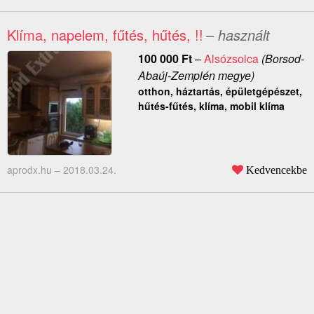
Klíma, napelem, fűtés, hűtés, !!
– használt
100 000
Ft
–
Alsózsolca
(Borsod-
Abaúj-Zemplén megye)
otthon, háztartás, épületgépészet,
hűtés-fűtés, klíma, mobil klíma
aprodx.hu –
2018.03.24.
Kedvencekbe