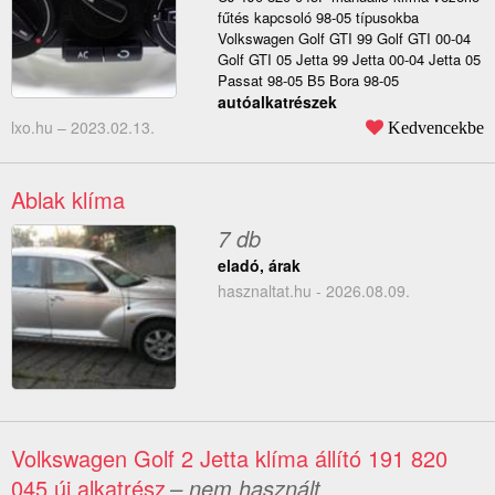
fűtés kapcsoló 98-05 típusokba
Volkswagen Golf GTI 99 Golf GTI 00-04
Golf GTI 05 Jetta 99 Jetta 00-04 Jetta 05
Passat 98-05 B5 Bora 98-05
autóalkatrészek
lxo.hu –
2023.02.13.
Kedvencekbe
Ablak klíma
7 db
eladó, árak
hasznaltat.hu - 2026.08.09.
Volkswagen Golf 2 Jetta klíma állító 191 820
045 új alkatrész
– nem használt