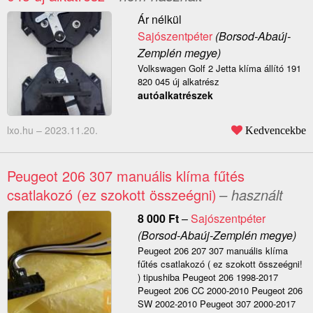
Ár nélkül
Sajószentpéter
(Borsod-Abaúj-
Zemplén megye)
Volkswagen Golf 2 Jetta klíma állító 191
820 045 új alkatrész
autóalkatrészek
lxo.hu –
2023.11.20.
Kedvencekbe
Peugeot 206 307 manuális klíma fűtés
csatlakozó (ez szokott összeégni)
– használt
8 000
Ft
–
Sajószentpéter
(Borsod-Abaúj-Zemplén megye)
Peugeot 206 207 307 manuális klíma
fűtés csatlakozó ( ez szokott összeégni!
) tipushiba Peugeot 206 1998-2017
Peugeot 206 CC 2000-2010 Peugeot 206
SW 2002-2010 Peugeot 307 2000-2017