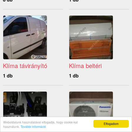
Klíma távirányító
Klíma beltéri
1 db
1 db
Weboldalunk használatával elfogadja, hogy cookie-kat
Elfogadom
használunk.
További információ