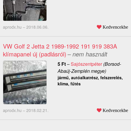
aprodx.hu –
2018.06.06.
Kedvencekbe
VW Golf 2 Jetta 2 1989-1992 191 919 383A
klímapanel új (padlásról)
– nem használt
5
Ft
–
Sajószentpéter
(Borsod-
Abaúj-Zemplén megye)
jármű, autóalkatrész, felszerelés,
klíma, fűtés
aprodx.hu –
2018.02.21.
Kedvencekbe