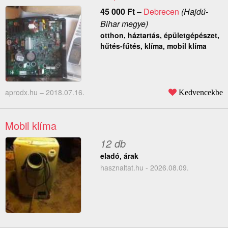
45 000
Ft
–
Debrecen
(Hajdú-
Bihar megye)
otthon, háztartás, épületgépészet,
hűtés-fűtés, klíma, mobil klíma
aprodx.hu –
2018.07.16.
Kedvencekbe
Mobil klíma
12 db
eladó, árak
hasznaltat.hu - 2026.08.09.