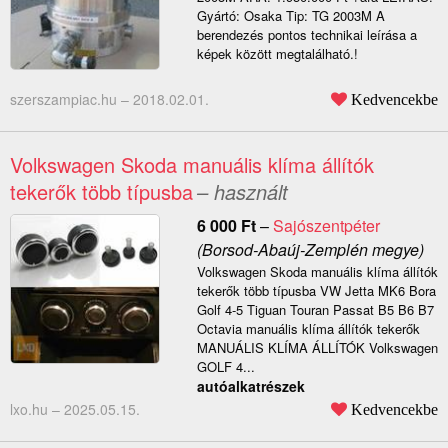
Gyártó: Osaka Tip: TG 2003M A
berendezés pontos technikai leírása a
képek között megtalálható.!
szerszampiac.hu –
2018.02.01.
Kedvencekbe
Volkswagen Skoda manuális klíma állítók
tekerők több típusba
– használt
6 000
Ft
–
Sajószentpéter
(Borsod-Abaúj-Zemplén megye)
Volkswagen Skoda manuális klíma állítók
tekerők több típusba VW Jetta MK6 Bora
Golf 4-5 Tiguan Touran Passat B5 B6 B7
Octavia manuális klíma állítók tekerők
MANUÁLIS KLÍMA ÁLLÍTÓK Volkswagen
GOLF 4...
autóalkatrészek
lxo.hu –
2025.05.15.
Kedvencekbe