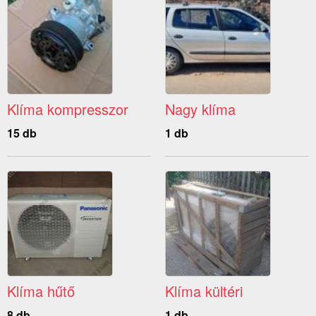
Klíma kompresszor
Nagy klíma
15 db
1 db
Klíma hűtő
Klíma kültéri
8 db
1 db