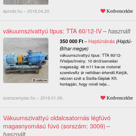
aprodx.hu –
2018.04.20.
Kedvencekbe
vákuumszivattyú tipus: TTA 60/12-IV
– használt
350 000
Ft
–
Hajdúnánás
(Hajdú-
Bihar megye)
vákuumszivattyú tipus: TTA 60/12-
IVteljesítmény: 10 dm3/semelési
magasság: 48 m11 kw-os motorral
szerelveAz ár nettóban értendő.Kérjük,
nézzen szét a Sisilla-Géplak Kft.
honlapján, hogy minél telje...
szerszampiac.hu –
2018.01.09.
Kedvencekbe
Vákuumszivattyú oldalcsatornás légfúvó
magasnyomású fúvó (sorszám: 3009)
–
használt