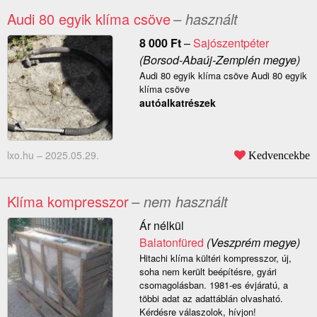
Audi 80 egyik klíma csöve
– használt
8 000
Ft
–
Sajószentpéter
(Borsod-Abaúj-Zemplén megye)
Audi 80 egyik klíma csöve Audi 80 egyik
klíma csöve
autóalkatrészek
lxo.hu –
2025.05.29.
Kedvencekbe
Klíma kompresszor
– nem használt
Ár nélkül
Balatonfüred
(Veszprém megye)
Hitachi klíma kültéri kompresszor, új,
soha nem került beépítésre, gyári
csomagolásban. 1981-es évjáratú, a
többi adat az adattáblán olvasható.
Kérdésre válaszolok, hívjon!