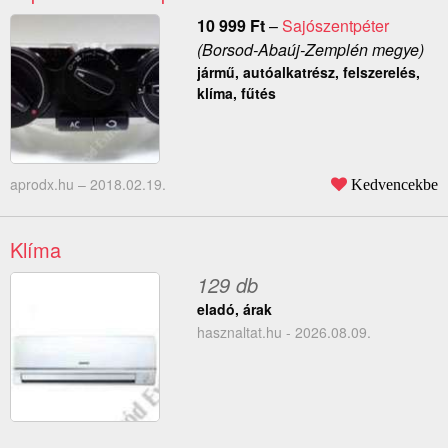
10 999
Ft
–
Sajószentpéter
(Borsod-Abaúj-Zemplén megye)
jármű, autóalkatrész, felszerelés,
klíma, fűtés
aprodx.hu –
2018.02.19.
Kedvencekbe
Klíma
129 db
eladó, árak
hasznaltat.hu - 2026.08.09.