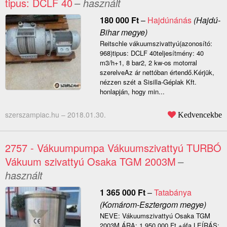
tipus: DCLF 40
– használt
180 000
Ft
–
Hajdúnánás
(Hajdú-
Bihar megye)
Reitschle vákuumszivattyú(azonosító:
968)tipus: DCLF 40teljesítmény: 40
m3/h+1, 8 bar2, 2 kw-os motorral
szerelveAz ár nettóban értendő.Kérjük,
nézzen szét a Sisilla-Géplak Kft.
honlapján, hogy min...
szerszampiac.hu –
2018.01.30.
Kedvencekbe
2757 - Vákuumpumpa Vákuumszivattyú TURBÓ
Vákuum szivattyú Osaka TGM 2003M
–
használt
1 365 000
Ft
–
Tatabánya
(Komárom-Esztergom megye)
NEVE: Vákuumszivattyú Osaka TGM
2003M ÁRA: 1.950.000 Ft +áfa LEÍRÁS: