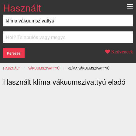
Használt
Kedvencek
HASZNÁLT
VÁKUUMSZIVATTYÚ
JELENLEGI:
KLÍMA VÁKUUMSZIVATTYÚ
Használt klíma vákuumszivattyú eladó