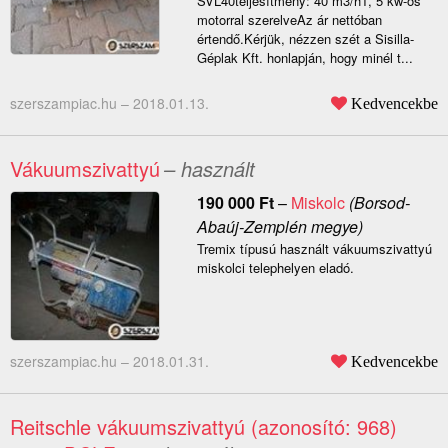
SVL40teljesítmény: 40 m3/h1, 5 kw-os
motorral szerelveAz ár nettóban
értendő.Kérjük, nézzen szét a Sisilla-
Géplak Kft. honlapján, hogy minél t...
szerszampiac.hu –
2018.01.13.
Kedvencekbe
Vákuumszivattyú
– használt
190 000
Ft
–
Miskolc
(Borsod-
Abaúj-Zemplén megye)
Tremix típusú használt vákuumszivattyú
miskolci telephelyen eladó.
szerszampiac.hu –
2018.01.31.
Kedvencekbe
Reitschle vákuumszivattyú (azonosító: 968)