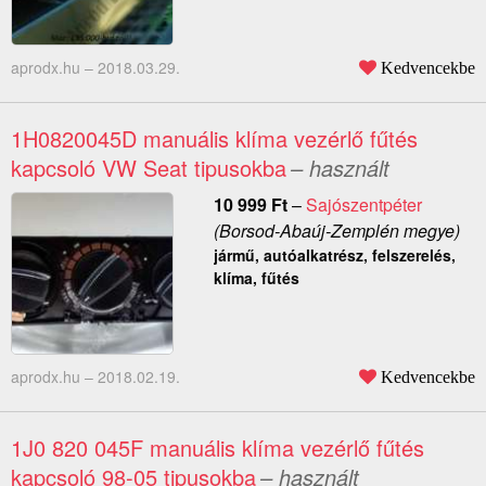
aprodx.hu –
2018.03.29.
Kedvencekbe
1H0820045D manuális klíma vezérlő fűtés
kapcsoló VW Seat tipusokba
– használt
10 999
Ft
–
Sajószentpéter
(Borsod-Abaúj-Zemplén megye)
jármű, autóalkatrész, felszerelés,
klíma, fűtés
aprodx.hu –
2018.02.19.
Kedvencekbe
1J0 820 045F manuális klíma vezérlő fűtés
kapcsoló 98-05 tipusokba
– használt