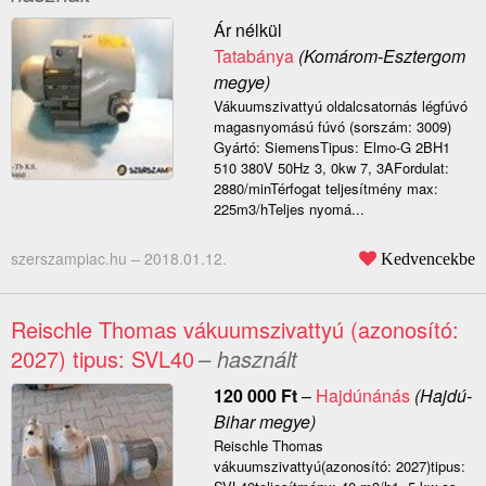
Ár nélkül
Tatabánya
(Komárom-Esztergom
megye)
Vákuumszivattyú oldalcsatornás légfúvó
magasnyomású fúvó (sorszám: 3009)
Gyártó: SiemensTipus: Elmo-G 2BH1
510 380V 50Hz 3, 0kw 7, 3AFordulat:
2880/minTérfogat teljesítmény max:
225m3/hTeljes nyomá...
szerszampiac.hu –
2018.01.12.
Kedvencekbe
Reischle Thomas vákuumszivattyú (azonosító:
2027) tipus: SVL40
– használt
120 000
Ft
–
Hajdúnánás
(Hajdú-
Bihar megye)
Reischle Thomas
vákuumszivattyú(azonosító: 2027)tipus: