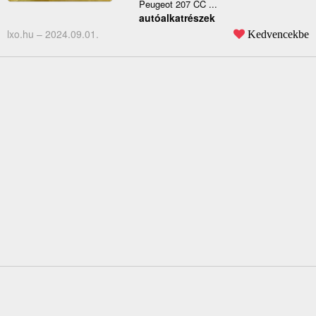
Peugeot 207 CC ...
autóalkatrészek
lxo.hu –
2024.09.01.
Kedvencekbe