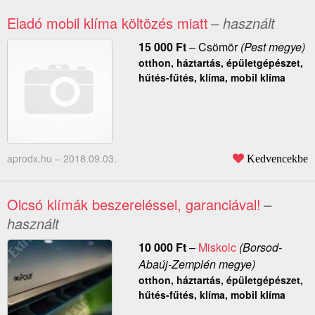
Eladó mobil klíma költözés miatt
– használt
15 000
Ft
–
Csömör
(Pest megye)
otthon, háztartás, épületgépészet,
hűtés-fűtés, klíma, mobil klíma
aprodx.hu –
2018.09.03.
Kedvencekbe
Olcsó klímák beszereléssel, garanciával!
–
használt
10 000
Ft
–
Miskolc
(Borsod-
Abaúj-Zemplén megye)
otthon, háztartás, épületgépészet,
hűtés-fűtés, klíma, mobil klíma