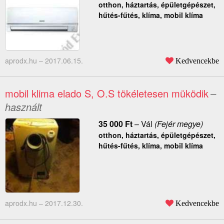
otthon, háztartás, épületgépészet,
hűtés-fűtés, klíma, mobil klíma
aprodx.hu –
2017.06.15.
Kedvencekbe
mobil klima elado S, O.S tökéletesen müködik
–
használt
35 000
Ft
–
Vál
(Fejér megye)
otthon, háztartás, épületgépészet,
hűtés-fűtés, klíma, mobil klíma
aprodx.hu –
2017.12.30.
Kedvencekbe