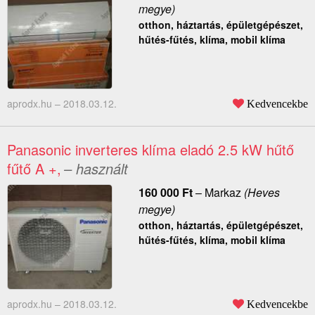
megye)
otthon, háztartás, épületgépészet,
hűtés-fűtés, klíma, mobil klíma
aprodx.hu –
2018.03.12.
Kedvencekbe
Panasonic inverteres klíma eladó 2.5 kW hűtő
fűtő A +,
– használt
160 000
Ft
–
Markaz
(Heves
megye)
otthon, háztartás, épületgépészet,
hűtés-fűtés, klíma, mobil klíma
aprodx.hu –
2018.03.12.
Kedvencekbe