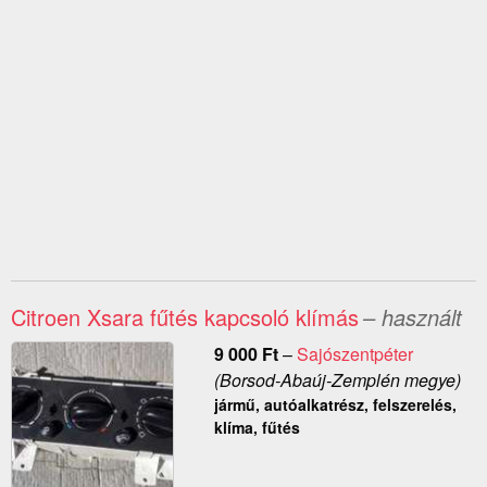
Citroen Xsara fűtés kapcsoló klímás
– használt
9 000
Ft
–
Sajószentpéter
(Borsod-Abaúj-Zemplén megye)
jármű, autóalkatrész, felszerelés,
klíma, fűtés