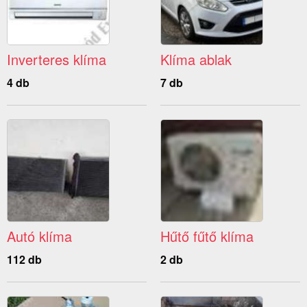
Inverteres klíma
Klíma ablak
4 db
7 db
Autó klíma
Hűtő fűtő klíma
112 db
2 db