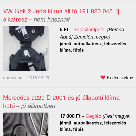
VW Golf 2 Jetta klíma állító 191 820 045 új
alkatrész
– nem használt
5
Ft
–
Sajószentpéter
(Borsod-
Abaúj-Zemplén megye)
jármű, autóalkatrész, felszerelés,
klíma, fűtés
aprodx.hu –
2018.02.25.
Kedvencekbe
Mercedes c220 D 2001 és jó állapotú klíma
hütő
– jó állapotban
17 000
Ft
–
Cegléd
(Pest megye)
jármű, autóalkatrész, felszerelés,
klíma, fűtés