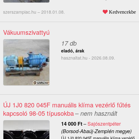
szerszampiac.hu –
2018.01.08.
Kedvencekbe
Vákuumszivattyú
17 db
eladó, árak
hasznaltat.hu - 2026.08.09.
ÚJ 1J0 820 045F manuális klíma vezérlő fűtés
kapcsoló 98-05 típusokba
– nem használt
14 000
Ft
–
Sajószentpéter
(Borsod-Abaúj-Zemplén megye)
ÚJ 1J0 820 045F manuális klíma vezérlő