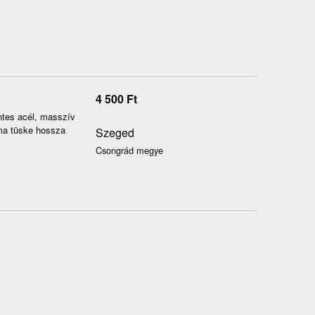
4 500
Ft
ntes acél, masszív
ma tüske hossza
Szeged
Csongrád megye