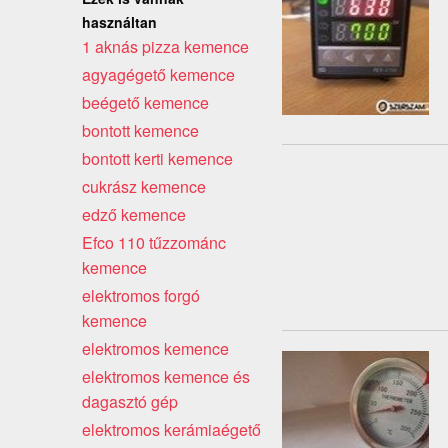
használtan
1 aknás pizza kemence
agyagégető kemence
beégető kemence
bontott kemence
bontott kerti kemence
cukrász kemence
edző kemence
Efco 110 tűzzománc
kemence
elektromos forgó
kemence
elektromos kemence
elektromos kemence és
dagasztó gép
elektromos kerámiaégető