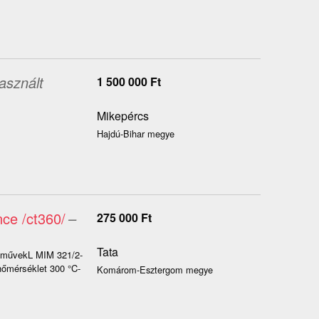
asznált
1 500 000
Ft
Mikepércs
Hajdú-Bihar megye
nce /ct360/
–
275 000
Ft
Tata
ri művekL MIM 321/2-
 hőmérséklet 300 °C-
Komárom-Esztergom megye