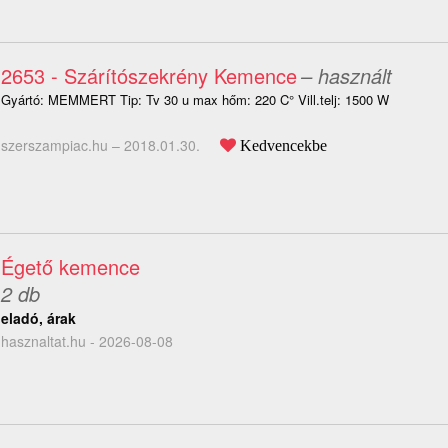
2653 - Szárítószekrény Kemence
– használt
Gyártó: MEMMERT Tip: Tv 30 u max hőm: 220 C° Vill.telj: 1500 W
szerszampiac.hu –
2018.01.30.
Kedvencekbe
Égető kemence
2 db
eladó, árak
hasznaltat.hu - 2026-08-08