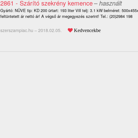
2861 - Szárító szekrény kemence
– használt
Gyártó: NÜVE tip: KD 200 ürtart: 193 liter Vill telj: 3.1 kW belméret: 500x45
feltüntetett ár nettó ár! A végső ár megegyezés szerint! Tel.: (20)2984 198
szerszampiac.hu –
2018.02.05.
Kedvencekbe