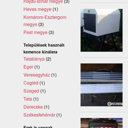
Hajdú-Bihar megye
(3)
Heves megye
(1)
Komárom-Esztergom
megye
(3)
Pest megye
(3)
Települések használt
kemence kínálata
Tatabánya
(2)
Eger
(1)
Veresegyház
(1)
Cegléd
(1)
Szeged
(1)
Tata
(1)
Derecske
(1)
Székesfehérvár
(1)
Ezek is vannak