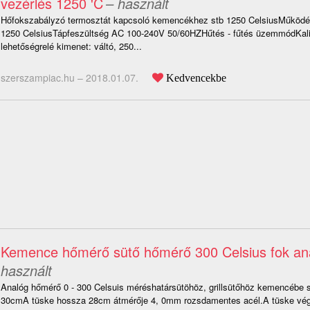
vezérlés 1250 'C
– használt
Hőfokszabályzó termosztát kapcsoló kemencékhez stb 1250 CelsiusMűködés
1250 CelsiusTápfeszültség AC 100-240V 50/60HZHűtés - fűtés üzemmódKali
lehetőségrelé kimenet: váltó, 250...
szerszampiac.hu –
2018.01.07.
Kedvencekbe
Kemence hőmérő sütő hőmérő 300 Celsius fok an
használt
Analóg hőmérő 0 - 300 Celsuis méréshatársütöhöz, grillsütőhöz kemencébe s
30cmA tüske hossza 28cm átmérője 4, 0mm rozsdamentes acél.A tüske vé