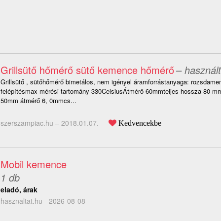
Grillsütő hőmérő sütő kemence hőmérő
– használt
Grillsütő , sütőhőmérő bimetálos, nem igényel áramforrástanyaga: rozsdame
felépítésmax mérési tartomány 330CelsiusÁtmérő 60mmteljes hossza 80 m
50mm átmérő 6, 0mmcs...
szerszampiac.hu –
2018.01.07.
Kedvencekbe
Mobil kemence
1 db
eladó, árak
hasznaltat.hu - 2026-08-08