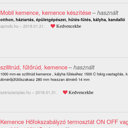
Mobil kemence, kemence készítése
– használt
otthon, háztartás, épületgépészet, hűtés-fűtés, kályha, kandalló
aprodx.hu –
2018.01.21.
Kedvencekbe
szilitrúd, fűtőrúd, kemence
– használt
1000 mm-es szilitrúd kemence , kályha fűtéséhez 1500 C fokig.vastagítás, 
átmérőjűfűtőszakasz 280 mm hosszan átmérő 14 mm
szerszampiac.hu –
2018.01.31.
Kedvencekbe
Kemence Hőfokszabályzó termosztát ON OFF va