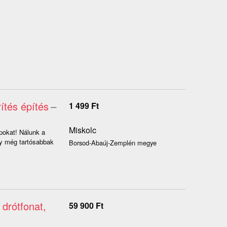
ítés építés
–
1 499
Ft
Miskolc
pokat! Nálunk a
gy még tartósabbak
Borsod-Abaúj-Zemplén megye
 drótfonat,
59 900
Ft