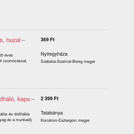
s, huzal
–
369
Ft
Nyíregyháza
 20 éves
ól csomózással,
Szabolcs-Szatmár-Bereg megye
adháló, kapu
–
2 399
Ft
Tatabánya
álós és dróthálós
nyag és a munkadíj
Komárom-Esztergom megye