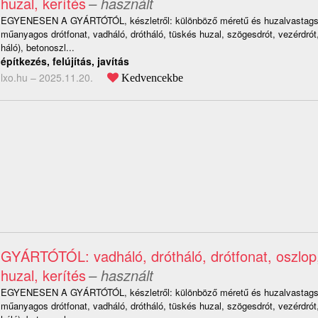
huzal, kerítés
– használt
EGYENESEN A GYÁRTÓTÓL, készletről: különböző méretű és huzalvastagsá
műanyagos drótfonat, vadháló, drótháló, tüskés huzal, szögesdrót, vezérdró
háló), betonoszl...
építkezés, felújítás, javítás
lxo.hu –
2025.11.20.
Kedvencekbe
GYÁRTÓTÓL: vadháló, drótháló, drótfonat, oszlop
huzal, kerítés
– használt
EGYENESEN A GYÁRTÓTÓL, készletről: különböző méretű és huzalvastagsá
műanyagos drótfonat, vadháló, drótháló, tüskés huzal, szögesdrót, vezérdró