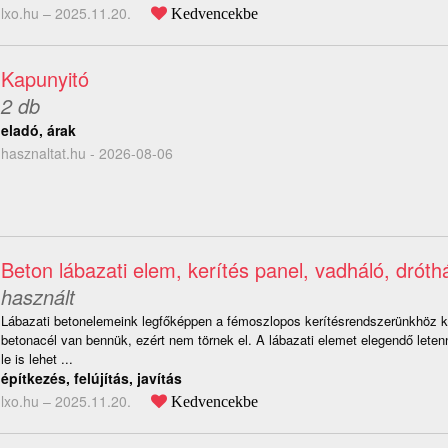
lxo.hu –
2025.11.20.
Kedvencekbe
Kapunyitó
2 db
eladó, árak
hasznaltat.hu - 2026-08-06
Beton lábazati elem, kerítés panel, vadháló, dróth
használt
Lábazati betonelemeink legfőképpen a fémoszlopos kerítésrendszerünkhöz k
betonacél van bennük, ezért nem törnek el. A lábazati elemet elegendő letenn
le is lehet ...
építkezés, felújítás, javítás
lxo.hu –
2025.11.20.
Kedvencekbe