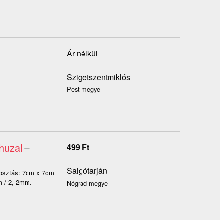
Ár nélkül
Szigetszentmiklós
Pest megye
 huzal
–
499
Ft
Salgótarján
elosztás: 7cm x 7cm.
m / 2, 2mm.
Nógrád megye