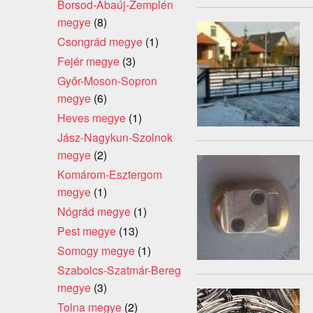
Borsod-Abaúj-Zemplén
megye
(8)
Csongrád megye
(1)
Fejér megye
(3)
Győr-Moson-Sopron
megye
(6)
Heves megye
(1)
Jász-Nagykun-Szolnok
megye
(2)
Komárom-Esztergom
megye
(1)
Nógrád megye
(1)
Pest megye
(13)
Somogy megye
(1)
Szabolcs-Szatmár-Bereg
megye
(3)
Tolna megye
(2)