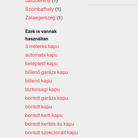
Jászberény
(1)
Szombathely
(1)
Zalaegerszeg
(1)
Ezek is vannak
használtan
3 méteres kapu
automata kapu
beléptető kapu
billenő garázs kapu
billenő kapu
biztonsagi kapu
bontott garázs kapu
bontott kapu
bontott kerti kapu
bontott kerítés és kapu
bontott szekcionált kapu