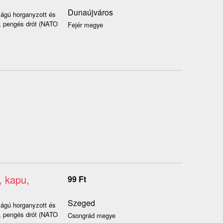
Dunaújváros
gú horganyzott és
t, pengés drót (NATO
Fejér megye
, kapu,
99
Ft
Szeged
gú horganyzott és
t, pengés drót (NATO
Csongrád megye