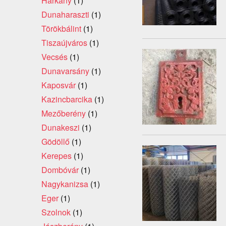
Harkány
(1)
Dunaharaszti
(1)
Törökbálint
(1)
Tiszaújváros
(1)
Vecsés
(1)
Dunavarsány
(1)
Kaposvár
(1)
Kazincbarcika
(1)
Mezőberény
(1)
Dunakeszi
(1)
Gödöllő
(1)
Kerepes
(1)
Dombóvár
(1)
Nagykanizsa
(1)
Eger
(1)
Szolnok
(1)