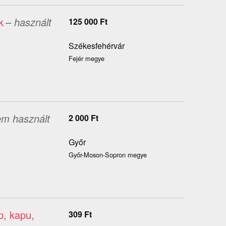
k
– használt
125 000
Ft
Székesfehérvár
Fejér megye
em használt
2 000
Ft
Győr
Győr-Moson-Sopron megye
p, kapu,
309
Ft