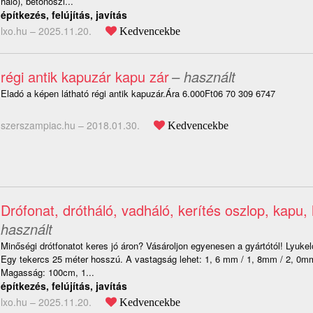
háló), betonoszl...
építkezés, felújítás, javítás
lxo.hu –
2025.11.20.
Kedvencekbe
régi antik kapuzár kapu zár
– használt
Eladó a képen látható régi antik kapuzár.Ára 6.000Ft06 70 309 6747
szerszampiac.hu –
2018.01.30.
Kedvencekbe
Drófonat, drótháló, vadháló, kerítés oszlop, kapu,
használt
Minőségi drótfonatot keres jó áron? Vásároljon egyenesen a gyártótól! Lyuk
Egy tekercs 25 méter hosszú. A vastagság lehet: 1, 6 mm / 1, 8mm / 2, 0m
Magasság: 100cm, 1...
építkezés, felújítás, javítás
lxo.hu –
2025.11.20.
Kedvencekbe