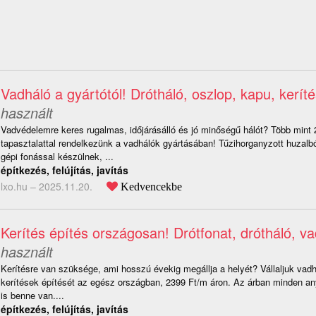
Vadháló a gyártótól! Drótháló, oszlop, kapu, keríté
használt
Vadvédelemre keres rugalmas, időjárásálló és jó minőségű hálót? Több mint
tapasztalattal rendelkezünk a vadhálók gyártásában! Tűzihorganyzott huzalb
gépi fonással készülnek, ...
építkezés, felújítás, javítás
lxo.hu –
2025.11.20.
Kedvencekbe
Kerítés építés országosan! Drótfonat, drótháló, v
használt
Kerítésre van szüksége, ami hosszú évekig megállja a helyét? Vállaljuk vadh
kerítések építését az egész országban, 2399 Ft/m áron. Az árban minden a
is benne van....
építkezés, felújítás, javítás