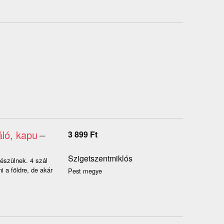
áló, kapu
–
3 899
Ft
Szigetszentmiklós
észülnek. 4 szál
i a földre, de akár
Pest megye