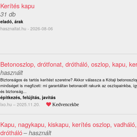
Kerítés kapu
31 db
eladó, árak
hasznaltat.hu - 2026-08-06
Betonoszlop, drótfonat, drótháló, oszlop, kapu, ker
használt
Biztonságos és tartós kerítést szeretne? Akkor válassza a Kótaji betonoszlo
minőséget is megfizeti: mi garantáltan betonacélt rakunk az oszlopainkba, í
és biztonság...
építkezés, felújítás, javítás
lxo.hu –
2025.11.20.
Kedvencekbe
Kapu, nagykapu, kiskapu, kerítés oszlop, vadháló,
drótháló
– használt